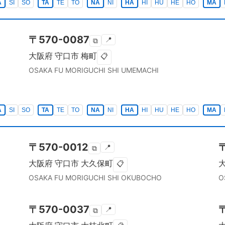
A
SI
SO
TA
TE
TO
NA
NI
HA
HI
HU
HE
HO
MA
〒
570-0087
📍
⧉
大阪府
守口市
梅町
📋
OSAKA FU
MORIGUCHI SHI
UMEMACHI
A
SI
SO
TA
TE
TO
NA
NI
HA
HI
HU
HE
HO
MA
〒
570-0012
📍
⧉
大阪府
守口市
大久保町
📋
OSAKA FU
MORIGUCHI SHI
OKUBOCHO
O
〒
570-0037
📍
⧉