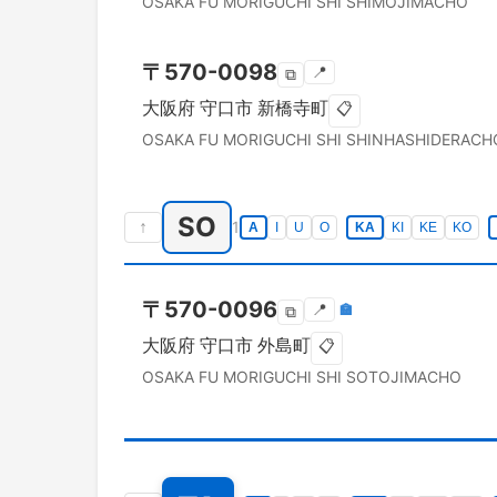
OSAKA FU
MORIGUCHI SHI
SHIMOJIMACHO
〒
570-0098
📍
⧉
大阪府
守口市
新橋寺町
📋
OSAKA FU
MORIGUCHI SHI
SHINHASHIDERACH
SO
↑
1
A
I
U
O
KA
KI
KE
KO
〒
570-0096
📍
🏣
⧉
大阪府
守口市
外島町
📋
OSAKA FU
MORIGUCHI SHI
SOTOJIMACHO