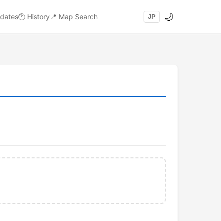
🌙
dates
🕐
History
📍
Map Search
JP