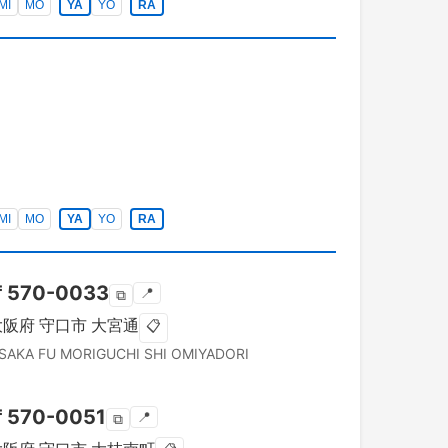
MI
MO
YA
YO
RA
MI
MO
YA
YO
RA
〒
570-0033
📍
⧉
大阪府
守口市
大宮通
📋
SAKA FU
MORIGUCHI SHI
OMIYADORI
〒
570-0051
📍
⧉