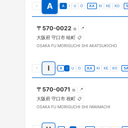
A
↑
1
A
I
U
O
KA
KI
KE
KO
〒
570-0022
📍
⧉
大阪府
守口市
暁町
📋
OSAKA FU
MORIGUCHI SHI
AKATSUKICHO
I
↑
1
A
I
U
O
KA
KI
KE
KO
S
〒
570-0071
📍
⧉
大阪府
守口市
祝町
📋
OSAKA FU
MORIGUCHI SHI
IWAIMACHI