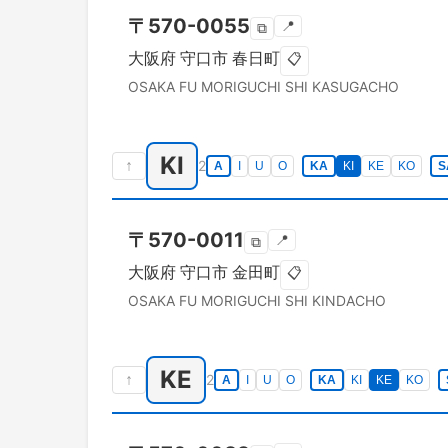
〒
570-0055
📍
⧉
大阪府
守口市
春日町
📋
OSAKA FU
MORIGUCHI SHI
KASUGACHO
KI
↑
2
A
I
U
O
KA
KI
KE
KO
S
〒
570-0011
📍
⧉
大阪府
守口市
金田町
📋
OSAKA FU
MORIGUCHI SHI
KINDACHO
KE
↑
2
A
I
U
O
KA
KI
KE
KO