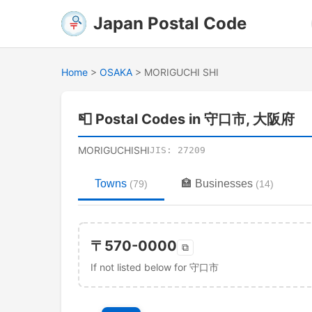
Japan Postal Code
Home
>
OSAKA
>
MORIGUCHI SHI
📮
Postal Codes in 守口市, 大阪府
MORIGUCHISHI
JIS:
27209
Towns
🏣
Businesses
(
79
)
(
14
)
〒
570-0000
⧉
If not listed below for 守口市