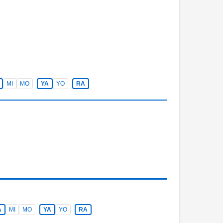
MI
MO
YA
YO
RA
A
MI
MO
YA
YO
RA