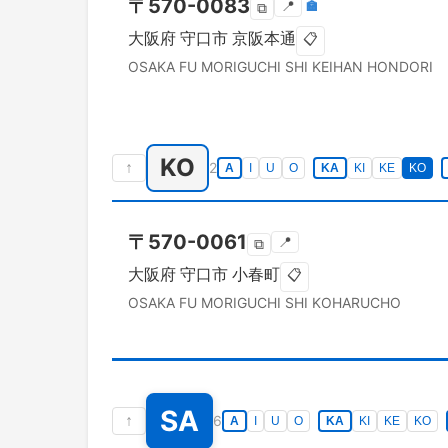
〒
570-0083
📍
🏣
⧉
大阪府
守口市
京阪本通
📋
OSAKA FU
MORIGUCHI SHI
KEIHAN HONDORI
KO
↑
2
A
I
U
O
KA
KI
KE
KO
〒
570-0061
📍
⧉
大阪府
守口市
小春町
📋
OSAKA FU
MORIGUCHI SHI
KOHARUCHO
SA
↑
6
A
I
U
O
KA
KI
KE
KO