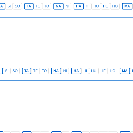
SA
SI
SO
TA
TE
TO
NA
NI
HA
HI
HU
HE
HO
MA
A
SI
SO
TA
TE
TO
NA
NI
HA
HI
HU
HE
HO
MA