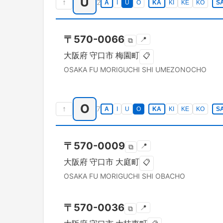
U
↑
2
A
I
U
O
KA
KI
KE
KO
S
〒
570-0066
📍
⧉
大阪府
守口市
梅園町
📋
OSAKA FU
MORIGUCHI SHI
UMEZONOCHO
O
↑
7
A
I
U
O
KA
KI
KE
KO
S
〒
570-0009
📍
⧉
大阪府
守口市
大庭町
📋
OSAKA FU
MORIGUCHI SHI
OBACHO
〒
570-0036
📍
⧉