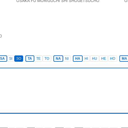
OSAKA FU
MORIGUCHI SHI
SHOGETSUCHO
O
O
SA
SI
SO
TA
TE
TO
NA
NI
HA
HI
HU
HE
HO
MA