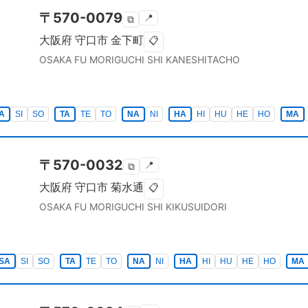
〒
570-0079
📍
⧉
大阪府
守口市
金下町
📋
OSAKA FU
MORIGUCHI SHI
KANESHITACHO
A
SI
SO
TA
TE
TO
NA
NI
HA
HI
HU
HE
HO
MA
〒
570-0032
📍
⧉
大阪府
守口市
菊水通
📋
OSAKA FU
MORIGUCHI SHI
KIKUSUIDORI
SA
SI
SO
TA
TE
TO
NA
NI
HA
HI
HU
HE
HO
MA