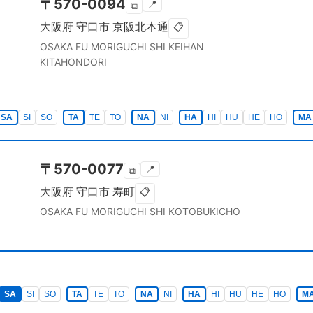
〒
570-0094
📍
⧉
大阪府
守口市
京阪北本通
📋
OSAKA FU
MORIGUCHI SHI
KEIHAN
KITAHONDORI
SA
SI
SO
TA
TE
TO
NA
NI
HA
HI
HU
HE
HO
MA
〒
570-0077
📍
⧉
大阪府
守口市
寿町
📋
OSAKA FU
MORIGUCHI SHI
KOTOBUKICHO
SA
SI
SO
TA
TE
TO
NA
NI
HA
HI
HU
HE
HO
M