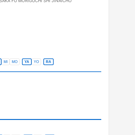
SAKA FU
MORIGUCHI SHI
JINAICHO
MI
MO
YA
YO
RA