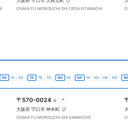
大阪府
守口市
大枝北町
📋
I
OSAKA FU
MORIGUCHI SHI
OEDA KITAMACHI
O
SA
SI
SO
TA
TE
TO
NA
NI
HA
HI
HU
HE
HO
M
〒
570-0024
📍
⧉
大阪府
守口市
神木町
📋
OSAKA FU
MORIGUCHI SHI
KAMIKICHO
O