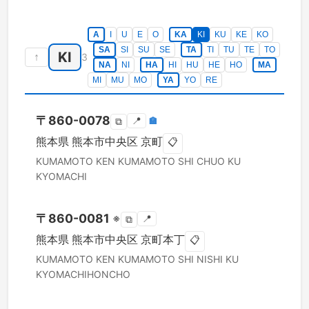
A
I
U
E
O
KA
KI
KU
KE
KO
SA
SI
SU
SE
TA
TI
TU
TE
TO
KI
↑
3
NA
NI
HA
HI
HU
HE
HO
MA
MI
MU
MO
YA
YO
RE
〒
860-0078
📍
🏣
⧉
熊本県
熊本市中央区
京町
📋
KUMAMOTO KEN
KUMAMOTO SHI CHUO KU
KYOMACHI
〒
860-0081
※
📍
⧉
熊本県
熊本市中央区
京町本丁
📋
KUMAMOTO KEN
KUMAMOTO SHI NISHI KU
KYOMACHIHONCHO