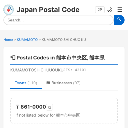
Japan Postal Code
🌙
☰
JP
🔍
Home
>
KUMAMOTO
>
KUMAMOTO SHI CHUO KU
📮
Postal Codes in 熊本市中央区, 熊本県
KUMAMOTOSHICHUUOUKU
JIS:
43101
Towns
(
110
)
🏣
Businesses
(
97
)
〒
861-0000
⧉
If not listed below for 熊本市中央区