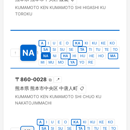
KUMAMOTO KEN
KUMAMOTO SHI HIGASHI KU
TOROKU
A
I
U
E
O
KA
KI
KU
KE
KO
SA
SI
SU
SE
TA
TI
TU
TE
TO
NA
↑
1
NA
NI
HA
HI
HU
HE
HO
MA
MI
MU
MO
YA
YO
RE
〒
860-0028
📍
⧉
熊本県
熊本市中央区
中唐人町
📋
KUMAMOTO KEN
KUMAMOTO SHI CHUO KU
NAKATOJIMMACHI
A
I
U
E
O
KA
KI
KU
KE
KO
SA
SI
SU
SE
TA
TI
TU
TE
TO