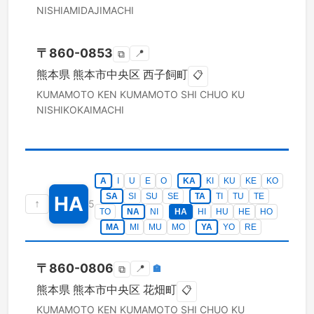
NISHIAMIDAJIMACHI
〒
860-0853
📍
⧉
熊本県
熊本市中央区
西子飼町
📋
KUMAMOTO KEN
KUMAMOTO SHI CHUO KU
NISHIKOKAIMACHI
A
I
U
E
O
KA
KI
KU
KE
KO
SA
SI
SU
SE
TA
TI
TU
TE
HA
↑
5
TO
NA
NI
HA
HI
HU
HE
HO
MA
MI
MU
MO
YA
YO
RE
〒
860-0806
📍
🏣
⧉
熊本県
熊本市中央区
花畑町
📋
KUMAMOTO KEN
KUMAMOTO SHI CHUO KU