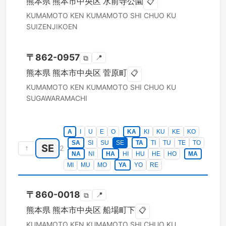
熊本県
熊本市中央区
水前寺公園
📋
KUMAMOTO KEN
KUMAMOTO SHI CHUO KU
SUIZENJIKOEN
〒
862-0957
📍
⧉
熊本県
熊本市中央区
菅原町
📋
KUMAMOTO KEN
KUMAMOTO SHI CHUO KU
SUGAWARAMACHI
A
I
U
E
O
KA
KI
KU
KE
KO
SA
SI
SU
SE
TA
TI
TU
TE
TO
SE
↑
2
NA
NI
HA
HI
HU
HE
HO
MA
MI
MU
MO
YA
YO
RE
〒
860-0018
📍
⧉
熊本県
熊本市中央区
船場町下
📋
KUMAMOTO KEN
KUMAMOTO SHI CHUO KU