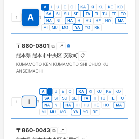
A
I
U
E
O
KA
KI
KU
KE
KO
SA
SI
SU
SE
TA
TI
TU
TE
TO
A
↑
1
NA
NI
HA
HI
HU
HE
HO
MA
MI
MU
MO
YA
YO
RE
〒
860-0801
📍
🏣
⧉
熊本県
熊本市中央区
安政町
📋
KUMAMOTO KEN
KUMAMOTO SHI CHUO KU
ANSEIMACHI
A
I
U
E
O
KA
KI
KU
KE
KO
SA
SI
SU
SE
TA
TI
TU
TE
TO
I
↑
3
NA
NI
HA
HI
HU
HE
HO
MA
MI
MU
MO
YA
YO
RE
〒
860-0043
📍
⧉