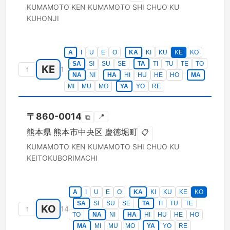
KUMAMOTO KEN
KUMAMOTO SHI CHUO KU
KUHONJI
A
I
U
E
O
KA
KI
KU
KE
KO
SA
SI
SU
SE
TA
TI
TU
TE
TO
KE
↑
1
NA
NI
HA
HI
HU
HE
HO
MA
MI
MU
MO
YA
YO
RE
〒
860-0014
📍
⧉
熊本県
熊本市中央区
慶徳堀町
📋
KUMAMOTO KEN
KUMAMOTO SHI CHUO KU
KEITOKUBORIMACHI
A
I
U
E
O
KA
KI
KU
KE
KO
SA
SI
SU
SE
TA
TI
TU
TE
KO
↑
14
TO
NA
NI
HA
HI
HU
HE
HO
MA
MI
MU
MO
YA
YO
RE