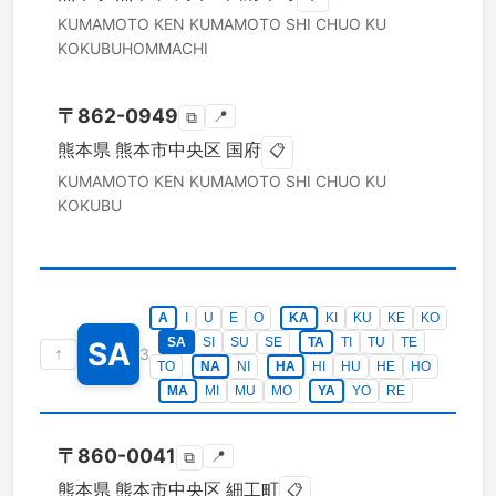
KUMAMOTO KEN
KUMAMOTO SHI CHUO KU
KOKUBUHOMMACHI
〒
862-0949
📍
⧉
熊本県
熊本市中央区
国府
📋
KUMAMOTO KEN
KUMAMOTO SHI CHUO KU
KOKUBU
A
I
U
E
O
KA
KI
KU
KE
KO
SA
SI
SU
SE
TA
TI
TU
TE
SA
↑
3
TO
NA
NI
HA
HI
HU
HE
HO
MA
MI
MU
MO
YA
YO
RE
〒
860-0041
📍
⧉
熊本県
熊本市中央区
細工町
📋