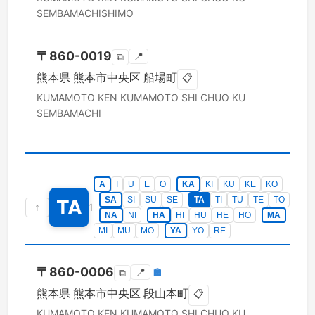
SEMBAMACHISHIMO
〒
860-0019
📍
⧉
熊本県
熊本市中央区
船場町
📋
KUMAMOTO KEN
KUMAMOTO SHI CHUO KU
SEMBAMACHI
A
I
U
E
O
KA
KI
KU
KE
KO
SA
SI
SU
SE
TA
TI
TU
TE
TO
TA
↑
1
NA
NI
HA
HI
HU
HE
HO
MA
MI
MU
MO
YA
YO
RE
〒
860-0006
📍
🏣
⧉
熊本県
熊本市中央区
段山本町
📋
KUMAMOTO KEN
KUMAMOTO SHI CHUO KU