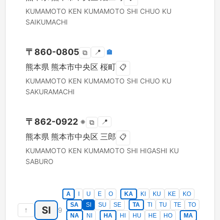
KUMAMOTO KEN
KUMAMOTO SHI CHUO KU
SAIKUMACHI
〒
860-0805
📍
🏣
⧉
熊本県
熊本市中央区
桜町
📋
KUMAMOTO KEN
KUMAMOTO SHI CHUO KU
SAKURAMACHI
〒
862-0922
※
📍
⧉
熊本県
熊本市中央区
三郎
📋
KUMAMOTO KEN
KUMAMOTO SHI HIGASHI KU
SABURO
A
I
U
E
O
KA
KI
KU
KE
KO
SA
SI
SU
SE
TA
TI
TU
TE
TO
SI
↑
9
NA
NI
HA
HI
HU
HE
HO
MA