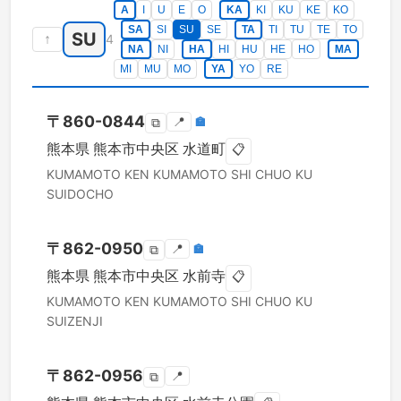
A
I
U
E
O
KA
KI
KU
KE
KO
SA
SI
SU
SE
TA
TI
TU
TE
TO
SU
↑
4
NA
NI
HA
HI
HU
HE
HO
MA
MI
MU
MO
YA
YO
RE
〒
860-0844
📍
🏣
⧉
熊本県
熊本市中央区
水道町
📋
KUMAMOTO KEN
KUMAMOTO SHI CHUO KU
SUIDOCHO
〒
862-0950
📍
🏣
⧉
熊本県
熊本市中央区
水前寺
📋
KUMAMOTO KEN
KUMAMOTO SHI CHUO KU
SUIZENJI
〒
862-0956
📍
⧉