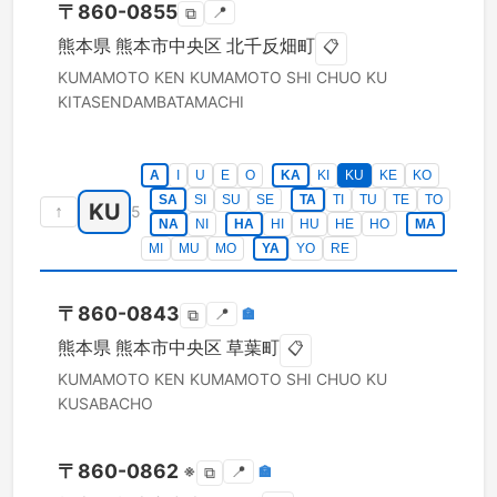
〒
860-0855
📍
⧉
熊本県
熊本市中央区
北千反畑町
📋
KUMAMOTO KEN
KUMAMOTO SHI CHUO KU
KITASENDAMBATAMACHI
A
I
U
E
O
KA
KI
KU
KE
KO
SA
SI
SU
SE
TA
TI
TU
TE
TO
KU
↑
5
NA
NI
HA
HI
HU
HE
HO
MA
MI
MU
MO
YA
YO
RE
〒
860-0843
📍
🏣
⧉
熊本県
熊本市中央区
草葉町
📋
KUMAMOTO KEN
KUMAMOTO SHI CHUO KU
KUSABACHO
〒
860-0862
※
📍
🏣
⧉