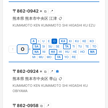
〒
862-0942
※
📍
⧉
熊本県
熊本市中央区
江津
📋
KUMAMOTO KEN
KUMAMOTO SHI HIGASHI KU
EZU
A
I
U
E
O
KA
KI
KU
KE
KO
SA
SI
SU
SE
TA
TI
TU
TE
TO
O
↑
4
NA
NI
HA
HI
HU
HE
HO
MA
MI
MU
MO
YA
YO
RE
〒
862-0924
※
📍
🏣
⧉
熊本県
熊本市中央区
帯山
📋
KUMAMOTO KEN
KUMAMOTO SHI HIGASHI KU
OBIYAMA
〒
862-0958
📍
⧉