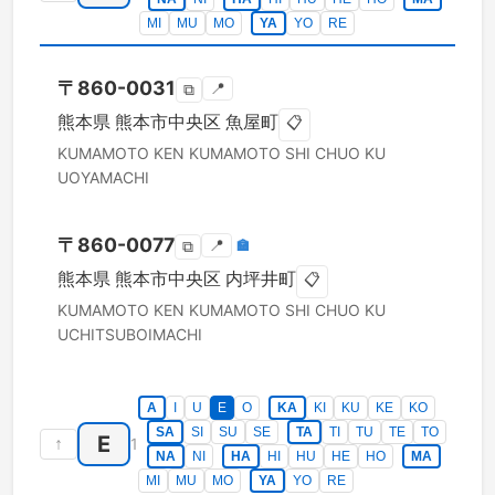
MI
MU
MO
YA
YO
RE
〒
860-0031
📍
⧉
熊本県
熊本市中央区
魚屋町
📋
KUMAMOTO KEN
KUMAMOTO SHI CHUO KU
UOYAMACHI
〒
860-0077
📍
🏣
⧉
熊本県
熊本市中央区
内坪井町
📋
KUMAMOTO KEN
KUMAMOTO SHI CHUO KU
UCHITSUBOIMACHI
A
I
U
E
O
KA
KI
KU
KE
KO
SA
SI
SU
SE
TA
TI
TU
TE
TO
E
↑
1
NA
NI
HA
HI
HU
HE
HO
MA
MI
MU
MO
YA
YO
RE