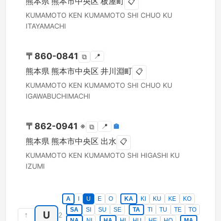
熊本県
熊本市中央区
板屋町
📋
KUMAMOTO KEN
KUMAMOTO SHI CHUO KU
ITAYAMACHI
〒
860-0841
📍
⧉
熊本県
熊本市中央区
井川淵町
📋
KUMAMOTO KEN
KUMAMOTO SHI CHUO KU
IGAWABUCHIMACHI
〒
862-0941
※
📍
🏣
⧉
熊本県
熊本市中央区
出水
📋
KUMAMOTO KEN
KUMAMOTO SHI HIGASHI KU
IZUMI
A
I
U
E
O
KA
KI
KU
KE
KO
SA
SI
SU
SE
TA
TI
TU
TE
TO
U
↑
2
NA
NI
HA
HI
HU
HE
HO
MA