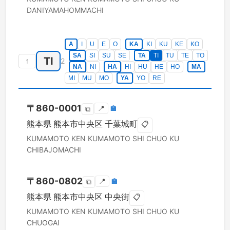
DANIYAMAHOMMACHI
A
I
U
E
O
KA
KI
KU
KE
KO
SA
SI
SU
SE
TA
TI
TU
TE
TO
TI
↑
2
NA
NI
HA
HI
HU
HE
HO
MA
MI
MU
MO
YA
YO
RE
〒
860-0001
📍
🏣
⧉
熊本県
熊本市中央区
千葉城町
📋
KUMAMOTO KEN
KUMAMOTO SHI CHUO KU
CHIBAJOMACHI
〒
860-0802
📍
🏣
⧉
熊本県
熊本市中央区
中央街
📋
KUMAMOTO KEN
KUMAMOTO SHI CHUO KU
CHUOGAI