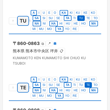
A
I
U
E
O
KA
KI
KU
KE
KO
SA
SI
SU
SE
TA
TI
TU
TE
TO
TU
↑
1
NA
NI
HA
HI
HU
HE
HO
MA
MI
MU
MO
YA
YO
RE
〒
860-0863
📍
🏣
⧉
熊本県
熊本市中央区
坪井
📋
KUMAMOTO KEN
KUMAMOTO SHI CHUO KU
TSUBOI
A
I
U
E
O
KA
KI
KU
KE
KO
SA
SI
SU
SE
TA
TI
TU
TE
TO
TE
↑
1
NA
NI
HA
HI
HU
HE
HO
MA
MI
MU
MO
YA
YO
RE