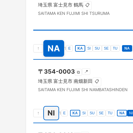
埼玉県
富士見市
鶴馬
📋
SAITAMA KEN
FUJIMI SHI
TSURUMA
NA
↑
1
E
KA
SI
SU
SE
TU
NA
〒
354-0003
📍
⧉
埼玉県
富士見市
南畑新田
📋
SAITAMA KEN
FUJIMI SHI
NAMBATASHINDEN
NI
↑
1
E
KA
SI
SU
SE
TU
NA
NI