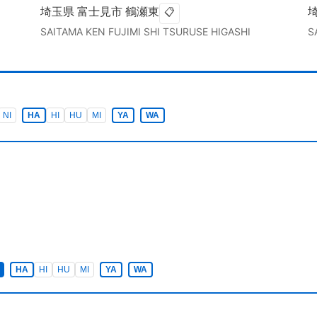
埼玉県
富士見市
鶴瀬東
📋
SAITAMA KEN
FUJIMI SHI
TSURUSE HIGASHI
S
NI
HA
HI
HU
MI
YA
WA
HA
HI
HU
MI
YA
WA