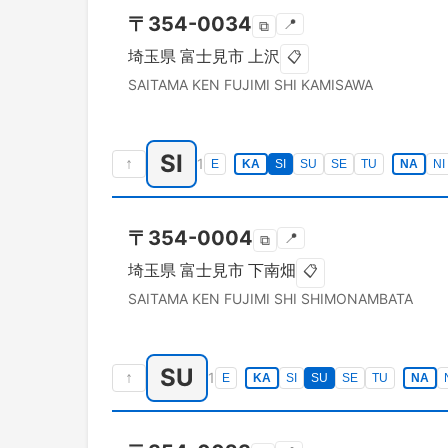
〒
354-0034
📍
⧉
埼玉県
富士見市
上沢
📋
SAITAMA KEN
FUJIMI SHI
KAMISAWA
SI
↑
1
E
KA
SI
SU
SE
TU
NA
NI
〒
354-0004
📍
⧉
埼玉県
富士見市
下南畑
📋
SAITAMA KEN
FUJIMI SHI
SHIMONAMBATA
SU
↑
1
E
KA
SI
SU
SE
TU
NA