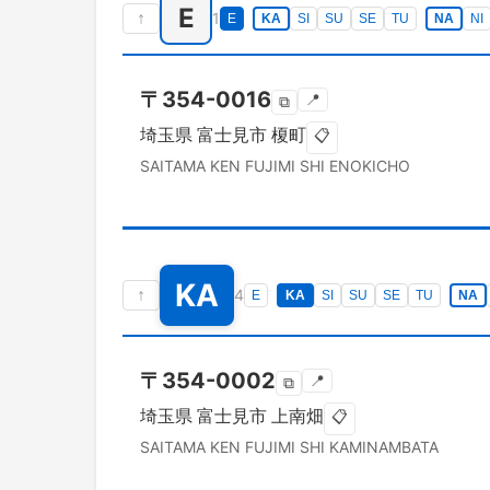
E
↑
1
E
KA
SI
SU
SE
TU
NA
NI
〒
354-0016
📍
⧉
埼玉県
富士見市
榎町
📋
SAITAMA KEN
FUJIMI SHI
ENOKICHO
KA
↑
4
E
KA
SI
SU
SE
TU
NA
〒
354-0002
📍
⧉
埼玉県
富士見市
上南畑
📋
SAITAMA KEN
FUJIMI SHI
KAMINAMBATA