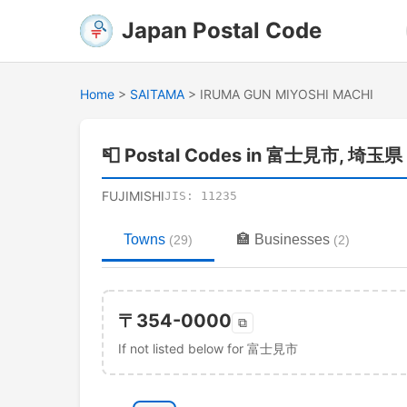
Japan Postal Code
Home
>
SAITAMA
>
IRUMA GUN MIYOSHI MACHI
📮
Postal Codes in 富士見市, 埼玉県
FUJIMISHI
JIS:
11235
Towns
🏣
Businesses
(
29
)
(
2
)
〒
354-0000
⧉
If not listed below for 富士見市