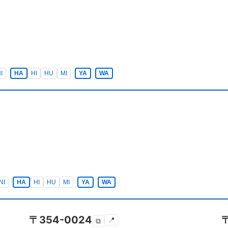
I
HA
HI
HU
MI
YA
WA
NI
HA
HI
HU
MI
YA
WA
〒
354-0024
📍
⧉