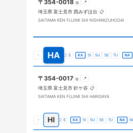
〒
354-0018
📍
⧉
埼玉県
富士見市
西みずほ台
📋
SAITAMA KEN
FUJIMI SHI
NISHIMIZUHODAI
HA
↑
2
E
KA
SI
SU
SE
TU
NA
〒
354-0017
📍
⧉
埼玉県
富士見市
針ケ谷
📋
SAITAMA KEN
FUJIMI SHI
HARIGAYA
HI
↑
2
E
KA
SI
SU
SE
TU
NA
NI