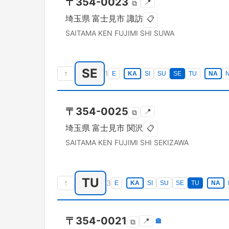
〒
354-0023
📍
⧉
埼玉県
富士見市
諏訪
📋
SAITAMA KEN
FUJIMI SHI
SUWA
SE
↑
1
E
KA
SI
SU
SE
TU
NA
N
〒
354-0025
📍
⧉
埼玉県
富士見市
関沢
📋
SAITAMA KEN
FUJIMI SHI
SEKIZAWA
TU
↑
3
E
KA
SI
SU
SE
TU
NA
〒
354-0021
📍
🏣
⧉