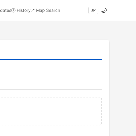
🌙
dates
🕐
History
📍
Map Search
JP