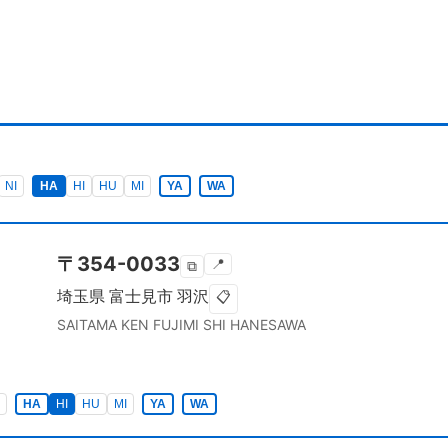
NI
HA
HI
HU
MI
YA
WA
〒
354-0033
📍
⧉
埼玉県
富士見市
羽沢
📋
SAITAMA KEN
FUJIMI SHI
HANESAWA
HA
HI
HU
MI
YA
WA