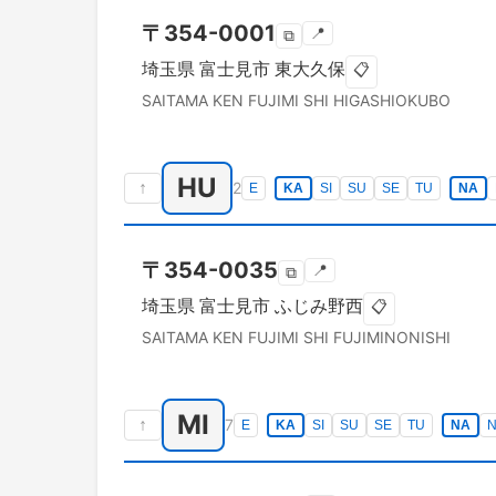
〒
354-0001
📍
⧉
埼玉県
富士見市
東大久保
📋
SAITAMA KEN
FUJIMI SHI
HIGASHIOKUBO
HU
↑
2
E
KA
SI
SU
SE
TU
NA
〒
354-0035
📍
⧉
埼玉県
富士見市
ふじみ野西
📋
SAITAMA KEN
FUJIMI SHI
FUJIMINONISHI
MI
↑
7
E
KA
SI
SU
SE
TU
NA
N