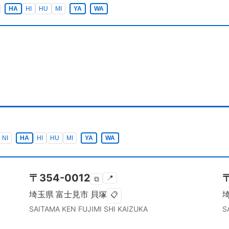
HA
HI
HU
MI
YA
WA
NI
HA
HI
HU
MI
YA
WA
〒
354-0012
📍
⧉
埼玉県
富士見市
貝塚
📋
SAITAMA KEN
FUJIMI SHI
KAIZUKA
S