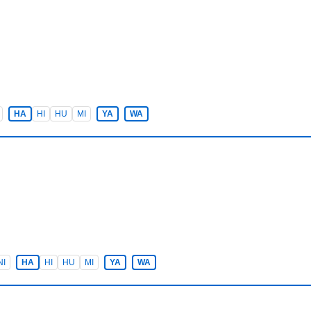
HA
HI
HU
MI
YA
WA
NI
HA
HI
HU
MI
YA
WA