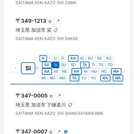
SAITAMA KEN
KAZO SHI
ZAWA
〒
349-1213
📍
⧉
埼玉県
加須市
栄
📋
SAITAMA KEN
KAZO SHI
SAKAE
A
I
U
O
KA
KI
KU
KE
KO
SA
SI
SU
SO
TA
TI
TU
TO
SI
↑
11
NA
NI
NE
HA
HI
HU
HO
MA
MI
MU
MO
YA
YU
YO
RA
WA
〒
347-0005
📍
⧉
埼玉県
加須市
下樋遣川
📋
SAITAMA KEN
KAZO SHI
SHIMOHIYARIKAWA
〒
347-0007
📍
🏣
⧉