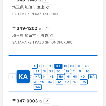
📍
⧉
埼玉県
加須市
生出
📋
SAITAMA KEN
KAZO SHI
OIDE
〒
349-1202
📍
⧉
埼玉県
加須市
小野袋
📋
SAITAMA KEN
KAZO SHI
ONOFUKURO
A
I
U
O
KA
KI
KU
KE
KO
SA
SI
SU
SO
TA
TI
TU
TO
KA
↑
7
NA
NI
NE
HA
HI
HU
HO
MA
MI
MU
MO
YA
YU
YO
RA
WA
〒
347-0003
📍
⧉