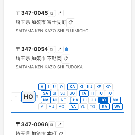
〒
347-0045
📍
⧉
埼玉県
加須市
富士見町
📋
SAITAMA KEN
KAZO SHI
FUJIMICHO
〒
347-0054
📍
🏣
⧉
埼玉県
加須市
不動岡
📋
SAITAMA KEN
KAZO SHI
FUDOKA
A
I
U
O
KA
KI
KU
KE
KO
SA
SI
SU
SO
TA
TI
TU
TO
HO
↑
3
NA
NI
NE
HA
HI
HU
HO
MA
MI
MU
MO
YA
YU
YO
RA
WA
〒
347-0066
📍
⧉
埼玉県
加須市
本町
📋