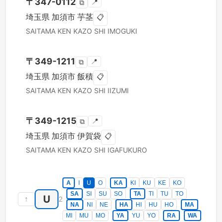
〒
347-0112
📍
⧉
埼玉県
加須市
芋茎
📋
SAITAMA KEN
KAZO SHI
IMOGUKI
〒
349-1211
📍
⧉
埼玉県
加須市
飯積
📋
SAITAMA KEN
KAZO SHI
IIZUMI
〒
349-1215
📍
⧉
埼玉県
加須市
伊賀袋
📋
SAITAMA KEN
KAZO SHI
IGAFUKURO
A
I
U
O
KA
KI
KU
KE
KO
SA
SI
SU
SO
TA
TI
TU
TO
U
↑
2
NA
NI
NE
HA
HI
HU
HO
MA
MI
MU
MO
YA
YU
YO
RA
WA