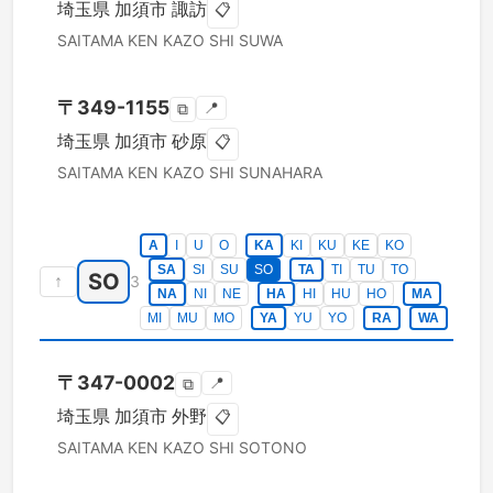
埼玉県
加須市
諏訪
📋
SAITAMA KEN
KAZO SHI
SUWA
〒
349-1155
📍
⧉
埼玉県
加須市
砂原
📋
SAITAMA KEN
KAZO SHI
SUNAHARA
A
I
U
O
KA
KI
KU
KE
KO
SA
SI
SU
SO
TA
TI
TU
TO
SO
↑
3
NA
NI
NE
HA
HI
HU
HO
MA
MI
MU
MO
YA
YU
YO
RA
WA
〒
347-0002
📍
⧉
埼玉県
加須市
外野
📋
SAITAMA KEN
KAZO SHI
SOTONO