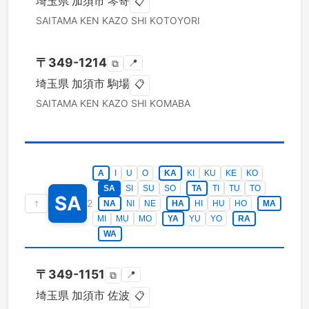
埼玉県
加須市
琴寄
📋
SAITAMA KEN
KAZO SHI
KOTOYORI
〒
349-1214
📍
⧉
埼玉県
加須市
駒場
📋
SAITAMA KEN
KAZO SHI
KOMABA
A
I
U
O
KA
KI
KU
KE
KO
SA
SI
SU
SO
TA
TI
TU
TO
SA
↑
2
NA
NI
NE
HA
HI
HU
HO
MA
MI
MU
MO
YA
YU
YO
RA
WA
〒
349-1151
📍
⧉
埼玉県
加須市
佐波
📋