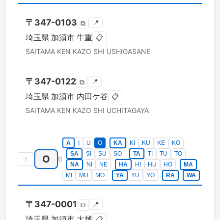
〒
347-0103
📍
⧉
埼玉県
加須市
牛重
📋
SAITAMA KEN
KAZO SHI
USHIGASANE
〒
347-0122
📍
⧉
埼玉県
加須市
内田ケ谷
📋
SAITAMA KEN
KAZO SHI
UCHITAGAYA
A
I
U
O
KA
KI
KU
KE
KO
SA
SI
SU
SO
TA
TI
TU
TO
O
↑
6
NA
NI
NE
HA
HI
HU
HO
MA
MI
MU
MO
YA
YU
YO
RA
WA
〒
347-0001
📍
⧉
埼玉県
加須市
大越
📋