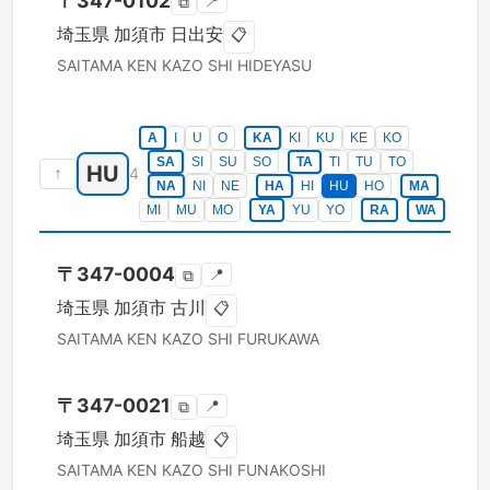
〒
347-0102
📍
⧉
埼玉県
加須市
日出安
📋
SAITAMA KEN
KAZO SHI
HIDEYASU
A
I
U
O
KA
KI
KU
KE
KO
SA
SI
SU
SO
TA
TI
TU
TO
HU
↑
4
NA
NI
NE
HA
HI
HU
HO
MA
MI
MU
MO
YA
YU
YO
RA
WA
〒
347-0004
📍
⧉
埼玉県
加須市
古川
📋
SAITAMA KEN
KAZO SHI
FURUKAWA
〒
347-0021
📍
⧉
埼玉県
加須市
船越
📋
SAITAMA KEN
KAZO SHI
FUNAKOSHI