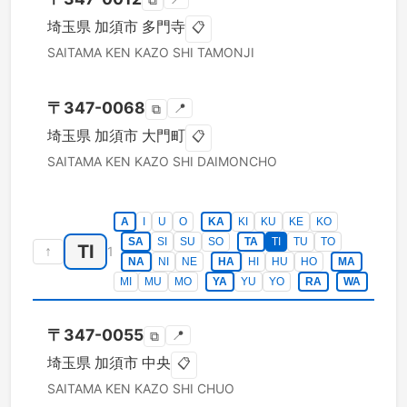
⧉
埼玉県
加須市
多門寺
📋
SAITAMA KEN
KAZO SHI
TAMONJI
〒
347-0068
📍
⧉
埼玉県
加須市
大門町
📋
SAITAMA KEN
KAZO SHI
DAIMONCHO
A
I
U
O
KA
KI
KU
KE
KO
SA
SI
SU
SO
TA
TI
TU
TO
TI
↑
1
NA
NI
NE
HA
HI
HU
HO
MA
MI
MU
MO
YA
YU
YO
RA
WA
〒
347-0055
📍
⧉
埼玉県
加須市
中央
📋
SAITAMA KEN
KAZO SHI
CHUO