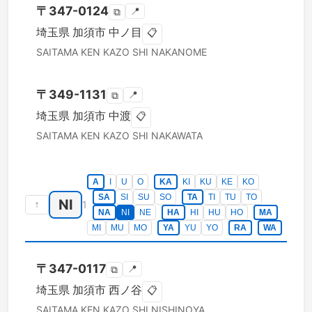
〒
347-0124
📍
⧉
埼玉県
加須市
中ノ目
📋
SAITAMA KEN
KAZO SHI
NAKANOME
〒
349-1131
📍
⧉
埼玉県
加須市
中渡
📋
SAITAMA KEN
KAZO SHI
NAKAWATA
A
I
U
O
KA
KI
KU
KE
KO
SA
SI
SU
SO
TA
TI
TU
TO
NI
↑
1
NA
NI
NE
HA
HI
HU
HO
MA
MI
MU
MO
YA
YU
YO
RA
WA
〒
347-0117
📍
⧉
埼玉県
加須市
西ノ谷
📋
SAITAMA KEN
KAZO SHI
NISHINOYA