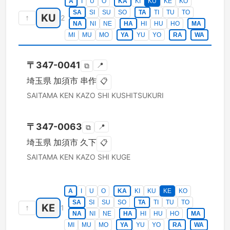
A
I
U
O
KA
KI
KU
KE
KO
SA
SI
SU
SO
TA
TI
TU
TO
KU
↑
2
NA
NI
NE
HA
HI
HU
HO
MA
MI
MU
MO
YA
YU
YO
RA
WA
〒
347-0041
📍
⧉
埼玉県
加須市
串作
📋
SAITAMA KEN
KAZO SHI
KUSHITSUKURI
〒
347-0063
📍
⧉
埼玉県
加須市
久下
📋
SAITAMA KEN
KAZO SHI
KUGE
A
I
U
O
KA
KI
KU
KE
KO
SA
SI
SU
SO
TA
TI
TU
TO
KE
↑
1
NA
NI
NE
HA
HI
HU
HO
MA
MI
MU
MO
YA
YU
YO
RA
WA