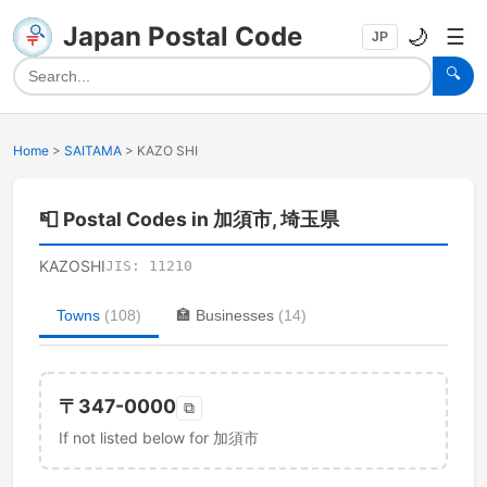
Japan Postal Code
🌙
☰
JP
🔍
Home
>
SAITAMA
>
KAZO SHI
📮
Postal Codes in 加須市, 埼玉県
KAZOSHI
JIS:
11210
Towns
(
108
)
🏣
Businesses
(
14
)
〒
347-0000
⧉
If not listed below for 加須市