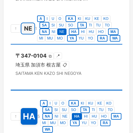
A
I
U
O
KA
KI
KU
KE
KO
SA
SI
SU
SO
TA
TI
TU
TO
NE
↑
1
NA
NI
NE
HA
HI
HU
HO
MA
MI
MU
MO
YA
YU
YO
RA
WA
〒
347-0104
📍
⧉
埼玉県
加須市
根古屋
📋
SAITAMA KEN
KAZO SHI
NEGOYA
A
I
U
O
KA
KI
KU
KE
KO
SA
SI
SU
SO
TA
TI
TU
TO
HA
↑
5
NA
NI
NE
HA
HI
HU
HO
MA
MI
MU
MO
YA
YU
YO
RA
WA