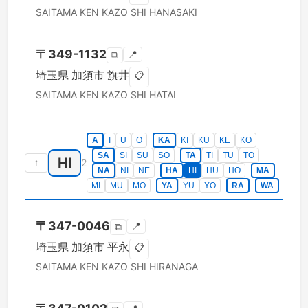
SAITAMA KEN
KAZO SHI
HANASAKI
〒
349-1132
📍
⧉
埼玉県
加須市
旗井
📋
SAITAMA KEN
KAZO SHI
HATAI
A
I
U
O
KA
KI
KU
KE
KO
SA
SI
SU
SO
TA
TI
TU
TO
HI
↑
2
NA
NI
NE
HA
HI
HU
HO
MA
MI
MU
MO
YA
YU
YO
RA
WA
〒
347-0046
📍
⧉
埼玉県
加須市
平永
📋
SAITAMA KEN
KAZO SHI
HIRANAGA