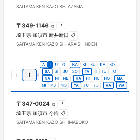
SAITAMA KEN
KAZO SHI
AZAMA
〒
349-1146
📍
⧉
埼玉県
加須市
新井新田
📋
SAITAMA KEN
KAZO SHI
ARAISHINDEN
A
I
U
O
KA
KI
KU
KE
KO
SA
SI
SU
SO
TA
TI
TU
TO
I
↑
4
NA
NI
NE
HA
HI
HU
HO
MA
MI
MU
MO
YA
YU
YO
RA
WA
〒
347-0024
📍
⧉
埼玉県
加須市
今鉾
📋
SAITAMA KEN
KAZO SHI
IMABOKO