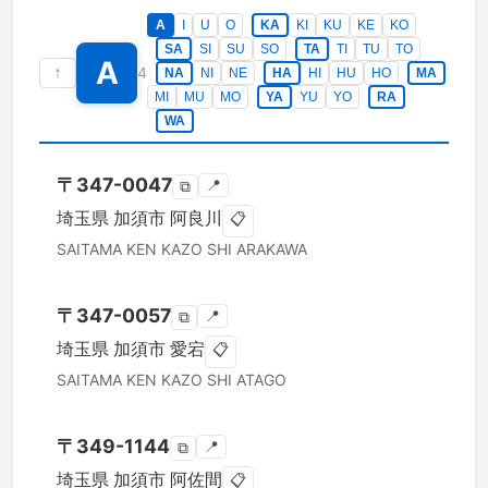
A
I
U
O
KA
KI
KU
KE
KO
SA
SI
SU
SO
TA
TI
TU
TO
A
↑
4
NA
NI
NE
HA
HI
HU
HO
MA
MI
MU
MO
YA
YU
YO
RA
WA
〒
347-0047
📍
⧉
埼玉県
加須市
阿良川
📋
SAITAMA KEN
KAZO SHI
ARAKAWA
〒
347-0057
📍
⧉
埼玉県
加須市
愛宕
📋
SAITAMA KEN
KAZO SHI
ATAGO
〒
349-1144
📍
⧉
埼玉県
加須市
阿佐間
📋