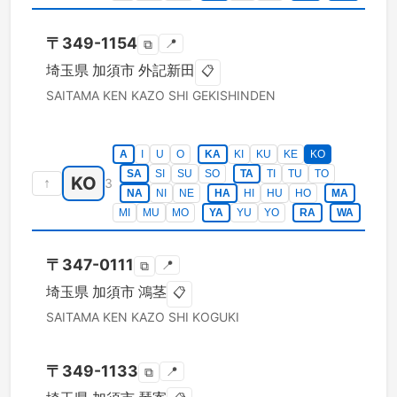
〒
349-1154
📍
⧉
埼玉県
加須市
外記新田
📋
SAITAMA KEN
KAZO SHI
GEKISHINDEN
A
I
U
O
KA
KI
KU
KE
KO
SA
SI
SU
SO
TA
TI
TU
TO
KO
↑
3
NA
NI
NE
HA
HI
HU
HO
MA
MI
MU
MO
YA
YU
YO
RA
WA
〒
347-0111
📍
⧉
埼玉県
加須市
鴻茎
📋
SAITAMA KEN
KAZO SHI
KOGUKI
〒
349-1133
📍
⧉