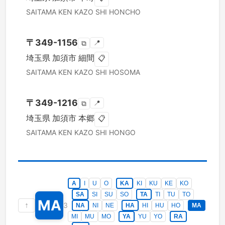
SAITAMA KEN
KAZO SHI
HONCHO
〒
349-1156
📍
⧉
埼玉県
加須市
細間
📋
SAITAMA KEN
KAZO SHI
HOSOMA
〒
349-1216
📍
⧉
埼玉県
加須市
本郷
📋
SAITAMA KEN
KAZO SHI
HONGO
A
I
U
O
KA
KI
KU
KE
KO
SA
SI
SU
SO
TA
TI
TU
TO
MA
↑
3
NA
NI
NE
HA
HI
HU
HO
MA
MI
MU
MO
YA
YU
YO
RA