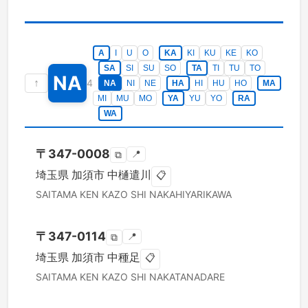
A
I
U
O
KA
KI
KU
KE
KO
SA
SI
SU
SO
TA
TI
TU
TO
NA
↑
4
NA
NI
NE
HA
HI
HU
HO
MA
MI
MU
MO
YA
YU
YO
RA
WA
〒
347-0008
📍
⧉
埼玉県
加須市
中樋遣川
📋
SAITAMA KEN
KAZO SHI
NAKAHIYARIKAWA
〒
347-0114
📍
⧉
埼玉県
加須市
中種足
📋
SAITAMA KEN
KAZO SHI
NAKATANADARE