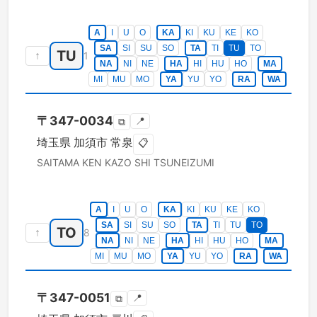
A
I
U
O
KA
KI
KU
KE
KO
SA
SI
SU
SO
TA
TI
TU
TO
TU
↑
1
NA
NI
NE
HA
HI
HU
HO
MA
MI
MU
MO
YA
YU
YO
RA
WA
〒
347-0034
📍
⧉
埼玉県
加須市
常泉
📋
SAITAMA KEN
KAZO SHI
TSUNEIZUMI
A
I
U
O
KA
KI
KU
KE
KO
SA
SI
SU
SO
TA
TI
TU
TO
TO
↑
8
NA
NI
NE
HA
HI
HU
HO
MA
MI
MU
MO
YA
YU
YO
RA
WA
〒
347-0051
📍
⧉