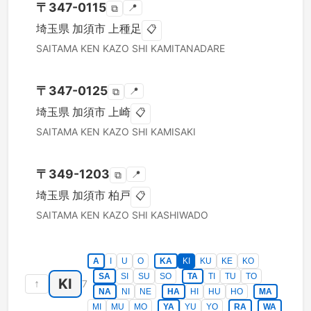
〒
347-0115
📍
⧉
埼玉県
加須市
上種足
📋
SAITAMA KEN
KAZO SHI
KAMITANADARE
〒
347-0125
📍
⧉
埼玉県
加須市
上崎
📋
SAITAMA KEN
KAZO SHI
KAMISAKI
〒
349-1203
📍
⧉
埼玉県
加須市
柏戸
📋
SAITAMA KEN
KAZO SHI
KASHIWADO
A
I
U
O
KA
KI
KU
KE
KO
SA
SI
SU
SO
TA
TI
TU
TO
KI
↑
7
NA
NI
NE
HA
HI
HU
HO
MA
MI
MU
MO
YA
YU
YO
RA
WA