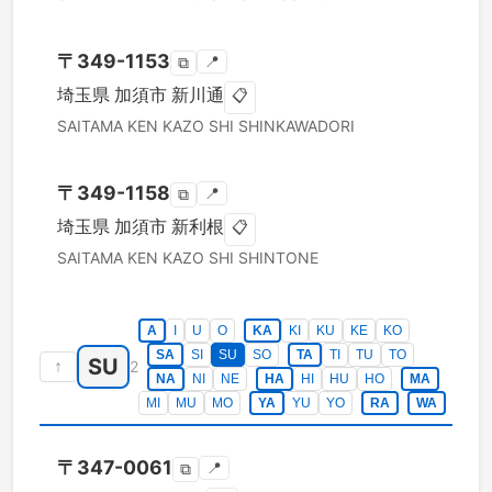
〒
349-1153
📍
⧉
埼玉県
加須市
新川通
📋
SAITAMA KEN
KAZO SHI
SHINKAWADORI
〒
349-1158
📍
⧉
埼玉県
加須市
新利根
📋
SAITAMA KEN
KAZO SHI
SHINTONE
A
I
U
O
KA
KI
KU
KE
KO
SA
SI
SU
SO
TA
TI
TU
TO
SU
↑
2
NA
NI
NE
HA
HI
HU
HO
MA
MI
MU
MO
YA
YU
YO
RA
WA
〒
347-0061
📍
⧉