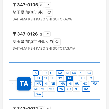
〒
347-0106
📍
⧉
埼玉県
加須市
外川
📋
SAITAMA KEN
KAZO SHI
SOTOKAWA
〒
347-0126
📍
⧉
埼玉県
加須市
外田ケ谷
📋
SAITAMA KEN
KAZO SHI
SOTOTAGAYA
A
I
U
O
KA
KI
KU
KE
KO
SA
SI
SU
SO
TA
TI
TU
TO
TA
↑
2
NA
NI
NE
HA
HI
HU
HO
MA
MI
MU
MO
YA
YU
YO
RA
WA
〒
347-0012
📍