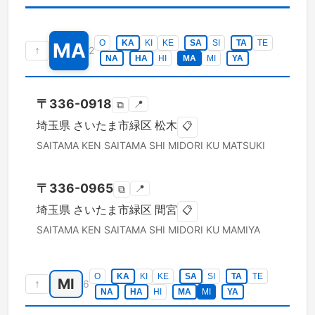
O
KA
KI
KE
SA
SI
TA
TE
MA
↑
2
NA
HA
HI
MA
MI
YA
〒
336-0918
📍
⧉
埼玉県
さいたま市緑区
松木
📋
SAITAMA KEN
SAITAMA SHI MIDORI KU
MATSUKI
〒
336-0965
📍
⧉
埼玉県
さいたま市緑区
間宮
📋
SAITAMA KEN
SAITAMA SHI MIDORI KU
MAMIYA
O
KA
KI
KE
SA
SI
TA
TE
MI
↑
6
NA
HA
HI
MA
MI
YA