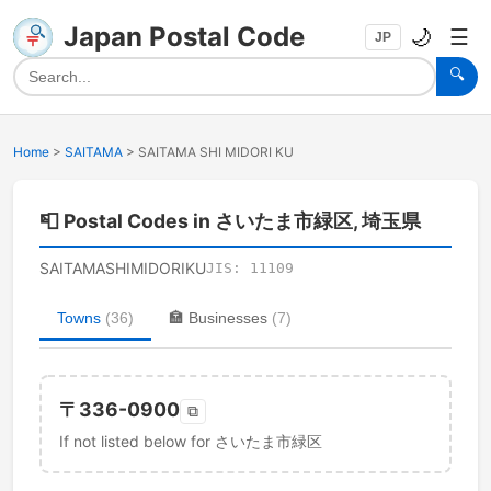
Japan Postal Code
🌙
☰
JP
🔍
Home
>
SAITAMA
>
SAITAMA SHI MIDORI KU
📮
Postal Codes in さいたま市緑区, 埼玉県
SAITAMASHIMIDORIKU
JIS:
11109
Towns
(
36
)
🏣
Businesses
(
7
)
〒
336-0900
⧉
If not listed below for さいたま市緑区