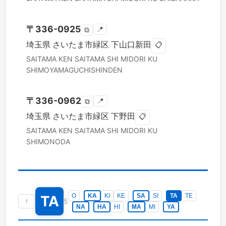
〒
336-0925
📍
⧉
埼玉県
さいたま市緑区
下山口新田
📋
SAITAMA KEN
SAITAMA SHI MIDORI KU
SHIMOYAMAGUCHISHINDEN
〒
336-0962
📍
⧉
埼玉県
さいたま市緑区
下野田
📋
SAITAMA KEN
SAITAMA SHI MIDORI KU
SHIMONODA
O
KA
KI
KE
SA
SI
TA
TE
TA
↑
5
NA
HA
HI
MA
MI
YA