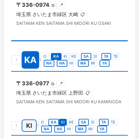
〒
336-0974
📍
⧉
埼玉県
さいたま市緑区
大崎
📋
SAITAMA KEN
SAITAMA SHI MIDORI KU
OSAKI
O
KA
KI
KE
SA
SI
TA
TE
KA
↑
1
NA
HA
HI
MA
MI
YA
〒
336-0977
📍
⧉
埼玉県
さいたま市緑区
上野田
📋
SAITAMA KEN
SAITAMA SHI MIDORI KU
KAMINODA
O
KA
KI
KE
SA
SI
TA
TE
KI
↑
1
NA
HA
HI
MA
MI
YA