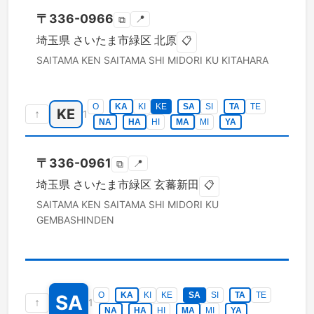
〒
336-0966
📍
⧉
埼玉県
さいたま市緑区
北原
📋
SAITAMA KEN
SAITAMA SHI MIDORI KU
KITAHARA
O
KA
KI
KE
SA
SI
TA
TE
KE
↑
1
NA
HA
HI
MA
MI
YA
〒
336-0961
📍
⧉
埼玉県
さいたま市緑区
玄蕃新田
📋
SAITAMA KEN
SAITAMA SHI MIDORI KU
GEMBASHINDEN
O
KA
KI
KE
SA
SI
TA
TE
SA
↑
1
NA
HA
HI
MA
MI
YA