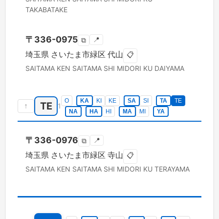
TAKABATAKE
〒
336-0975
📍
⧉
埼玉県
さいたま市緑区
代山
📋
SAITAMA KEN
SAITAMA SHI MIDORI KU
DAIYAMA
O
KA
KI
KE
SA
SI
TA
TE
TE
↑
1
NA
HA
HI
MA
MI
YA
〒
336-0976
📍
⧉
埼玉県
さいたま市緑区
寺山
📋
SAITAMA KEN
SAITAMA SHI MIDORI KU
TERAYAMA