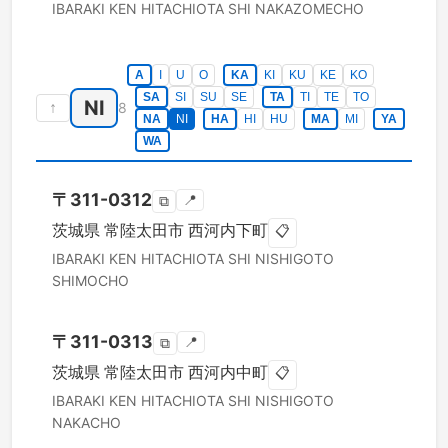
IBARAKI KEN
HITACHIOTA SHI
NAKAZOMECHO
A
I
U
O
KA
KI
KU
KE
KO
SA
SI
SU
SE
TA
TI
TE
TO
NI
↑
8
NA
NI
HA
HI
HU
MA
MI
YA
WA
〒
311-0312
📍
⧉
茨城県
常陸太田市
西河内下町
📋
IBARAKI KEN
HITACHIOTA SHI
NISHIGOTO
SHIMOCHO
〒
311-0313
📍
⧉
茨城県
常陸太田市
西河内中町
📋
IBARAKI KEN
HITACHIOTA SHI
NISHIGOTO
NAKACHO