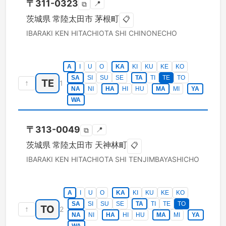
〒
311-0323
📍
⧉
茨城県
常陸太田市
茅根町
📋
IBARAKI KEN
HITACHIOTA SHI
CHINONECHO
A
I
U
O
KA
KI
KU
KE
KO
SA
SI
SU
SE
TA
TI
TE
TO
TE
↑
1
NA
NI
HA
HI
HU
MA
MI
YA
WA
〒
313-0049
📍
⧉
茨城県
常陸太田市
天神林町
📋
IBARAKI KEN
HITACHIOTA SHI
TENJIMBAYASHICHO
A
I
U
O
KA
KI
KU
KE
KO
SA
SI
SU
SE
TA
TI
TE
TO
TO
↑
2
NA
NI
HA
HI
HU
MA
MI
YA