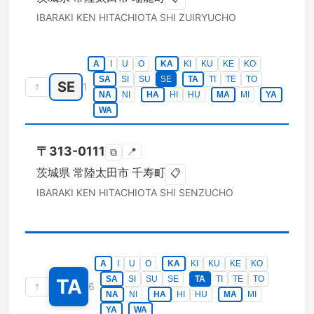
IBARAKI KEN
HITACHIOTA SHI
ZUIRYUCHO
A
I
U
O
KA
KI
KU
KE
KO
SA
SI
SU
SE
TA
TI
TE
TO
SE
↑
1
NA
NI
HA
HI
HU
MA
MI
YA
WA
〒
313-0111
📍
⧉
茨城県
常陸太田市
千寿町
📋
IBARAKI KEN
HITACHIOTA SHI
SENZUCHO
A
I
U
O
KA
KI
KU
KE
KO
SA
SI
SU
SE
TA
TI
TE
TO
TA
↑
6
NA
NI
HA
HI
HU
MA
MI
YA
WA