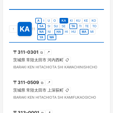
A
I
U
O
KA
KI
KU
KE
KO
SA
SI
SU
SE
TA
TI
TE
TO
KA
↑
11
NA
NI
HA
HI
HU
MA
MI
YA
WA
〒
311-0301
📍
⧉
茨城県
常陸太田市
河内西町
📋
IBARAKI KEN
HITACHIOTA SHI
KAWACHINISHICHO
〒
311-0509
📍
⧉
茨城県
常陸太田市
上深荻町
📋
IBARAKI KEN
HITACHIOTA SHI
KAMIFUKAOGICHO
〒
313-0001
📍