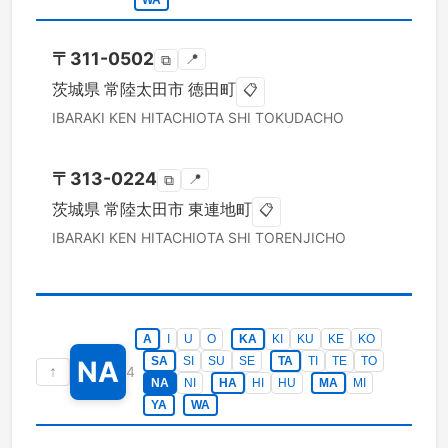
WA
〒
311-0502
📍
⧉
茨城県
常陸太田市
徳田町
📋
IBARAKI KEN
HITACHIOTA SHI
TOKUDACHO
〒
313-0224
📍
⧉
茨城県
常陸太田市
東連地町
📋
IBARAKI KEN
HITACHIOTA SHI
TORENJICHO
A
I
U
O
KA
KI
KU
KE
KO
SA
SI
SU
SE
TA
TI
TE
TO
NA
↑
4
NA
NI
HA
HI
HU
MA
MI
YA
WA