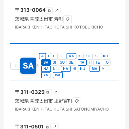
〒
313-0064
📍
⧉
茨城県
常陸太田市
寿町
📋
IBARAKI KEN
HITACHIOTA SHI
KOTOBUKICHO
A
I
U
O
KA
KI
KU
KE
KO
SA
SI
SU
SE
TA
TI
TE
TO
SA
↑
5
NA
NI
HA
HI
HU
MA
MI
YA
WA
〒
311-0325
📍
⧉
茨城県
常陸太田市
里野宮町
📋
IBARAKI KEN
HITACHIOTA SHI
SATONOMIYACHO
〒
311-0501
📍
⧉