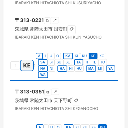
IBARAKI KEN
HITACHIOTA SHI
KUSURIYACHO
〒
313-0221
📍
⧉
茨城県
常陸太田市
国安町
📋
IBARAKI KEN
HITACHIOTA SHI
KUNIYASUCHO
A
I
U
O
KA
KI
KU
KE
KO
SA
SI
SU
SE
TA
TI
TE
TO
KE
↑
1
NA
NI
HA
HI
HU
MA
MI
YA
WA
〒
313-0351
📍
⧉
茨城県
常陸太田市
天下野町
📋
IBARAKI KEN
HITACHIOTA SHI
KEGANOCHO
A
I
U
O
KA
KI
KU
KE
KO