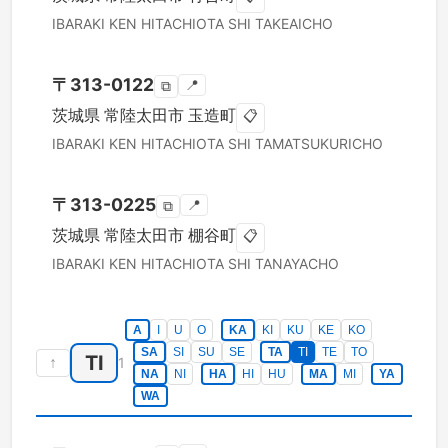
IBARAKI KEN
HITACHIOTA SHI
TAKEAICHO
〒
313-0122
📍
⧉
茨城県
常陸太田市
玉造町
📋
IBARAKI KEN
HITACHIOTA SHI
TAMATSUKURICHO
〒
313-0225
📍
⧉
茨城県
常陸太田市
棚谷町
📋
IBARAKI KEN
HITACHIOTA SHI
TANAYACHO
A
I
U
O
KA
KI
KU
KE
KO
SA
SI
SU
SE
TA
TI
TE
TO
TI
↑
1
NA
NI
HA
HI
HU
MA
MI
YA
WA