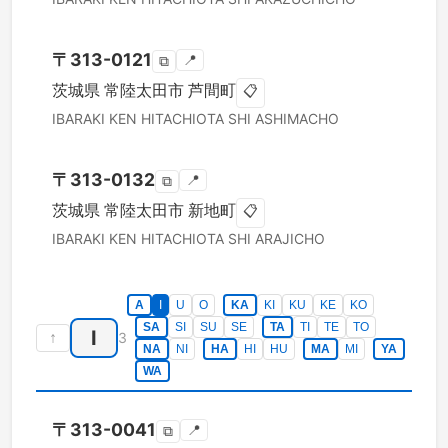
〒
313-0121
📍
⧉
茨城県
常陸太田市
芦間町
📋
IBARAKI KEN
HITACHIOTA SHI
ASHIMACHO
〒
313-0132
📍
⧉
茨城県
常陸太田市
新地町
📋
IBARAKI KEN
HITACHIOTA SHI
ARAJICHO
A
I
U
O
KA
KI
KU
KE
KO
SA
SI
SU
SE
TA
TI
TE
TO
I
↑
3
NA
NI
HA
HI
HU
MA
MI
YA
WA
〒
313-0041
📍
⧉