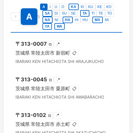
A
I
U
O
KA
KI
KU
KE
KO
SA
SI
SU
SE
TA
TI
TE
TO
A
↑
5
NA
NI
HA
HI
HU
MA
MI
YA
WA
〒
313-0007
📍
⧉
茨城県
常陸太田市
新宿町
📋
IBARAKI KEN
HITACHIOTA SHI
ARAJUKUCHO
〒
313-0045
📍
⧉
茨城県
常陸太田市
粟原町
📋
IBARAKI KEN
HITACHIOTA SHI
AWABARACHO
〒
313-0102
📍
⧉
茨城県
常陸太田市
赤土町
📋
IBARAKI KEN
HITACHIOTA SHI
AKAZUCHICHO