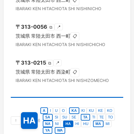
茨城県
常陸太田市
西二町
📋
IBARAKI KEN
HITACHIOTA SHI
NISHINICHO
〒
313-0056
📍
⧉
茨城県
常陸太田市
西一町
📋
IBARAKI KEN
HITACHIOTA SHI
NISHIICHICHO
〒
313-0215
📍
⧉
茨城県
常陸太田市
西染町
📋
IBARAKI KEN
HITACHIOTA SHI
NISHIZOMECHO
A
I
U
O
KA
KI
KU
KE
KO
SA
SI
SU
SE
TA
TI
TE
TO
HA
↑
6
NA
NI
HA
HI
HU
MA
MI
YA
WA