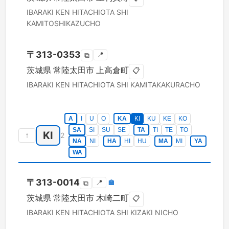
IBARAKI KEN
HITACHIOTA SHI
KAMITOSHIKAZUCHO
〒
313-0353
📍
⧉
茨城県
常陸太田市
上高倉町
📋
IBARAKI KEN
HITACHIOTA SHI
KAMITAKAKURACHO
A
I
U
O
KA
KI
KU
KE
KO
SA
SI
SU
SE
TA
TI
TE
TO
KI
↑
2
NA
NI
HA
HI
HU
MA
MI
YA
WA
〒
313-0014
📍
🏣
⧉
茨城県
常陸太田市
木崎二町
📋
IBARAKI KEN
HITACHIOTA SHI
KIZAKI NICHO