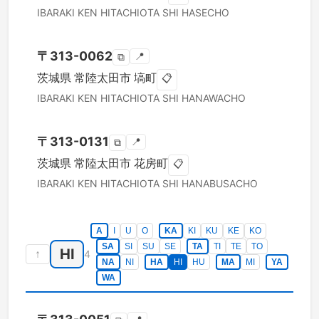
IBARAKI KEN
HITACHIOTA SHI
HASECHO
〒
313-0062
📍
⧉
茨城県
常陸太田市
塙町
📋
IBARAKI KEN
HITACHIOTA SHI
HANAWACHO
〒
313-0131
📍
⧉
茨城県
常陸太田市
花房町
📋
IBARAKI KEN
HITACHIOTA SHI
HANABUSACHO
A
I
U
O
KA
KI
KU
KE
KO
SA
SI
SU
SE
TA
TI
TE
TO
HI
↑
4
NA
NI
HA
HI
HU
MA
MI
YA
WA