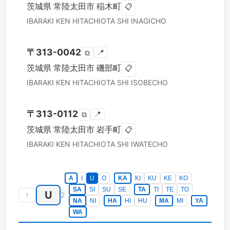
茨城県
常陸太田市
稲木町
📋
IBARAKI KEN
HITACHIOTA SHI
INAGICHO
〒
313-0042
📍
⧉
茨城県
常陸太田市
磯部町
📋
IBARAKI KEN
HITACHIOTA SHI
ISOBECHO
〒
313-0112
📍
⧉
茨城県
常陸太田市
岩手町
📋
IBARAKI KEN
HITACHIOTA SHI
IWATECHO
A
I
U
O
KA
KI
KU
KE
KO
SA
SI
SU
SE
TA
TI
TE
TO
U
↑
2
NA
NI
HA
HI
HU
MA
MI
YA
WA