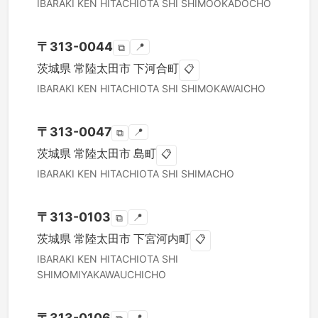
IBARAKI KEN
HITACHIOTA SHI
SHIMOOKADOCHO
〒
313-0044
📍
⧉
茨城県
常陸太田市
下河合町
📋
IBARAKI KEN
HITACHIOTA SHI
SHIMOKAWAICHO
〒
313-0047
📍
⧉
茨城県
常陸太田市
島町
📋
IBARAKI KEN
HITACHIOTA SHI
SHIMACHO
〒
313-0103
📍
⧉
茨城県
常陸太田市
下宮河内町
📋
IBARAKI KEN
HITACHIOTA SHI
SHIMOMIYAKAWAUCHICHO
〒
313-0106