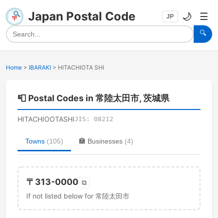
Japan Postal Code
🌙
☰
JP
🔍
Home
>
IBARAKI
>
HITACHIOTA SHI
📮
Postal Codes in 常陸太田市, 茨城県
HITACHIOOTASHI
JIS:
08212
Towns
(
105
)
🏣
Businesses
(
4
)
〒
313-0000
⧉
If not listed below for 常陸太田市