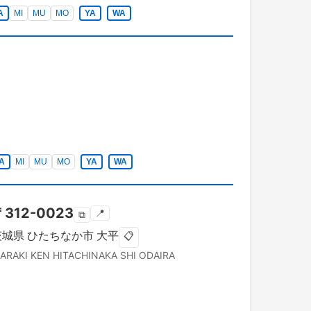
A
MI
MU
MO
YA
WA
A
MI
MU
MO
YA
WA
〒
312-0023
📍
⧉
茨城県
ひたちなか市
大平
📋
BARAKI KEN
HITACHINAKA SHI
ODAIRA