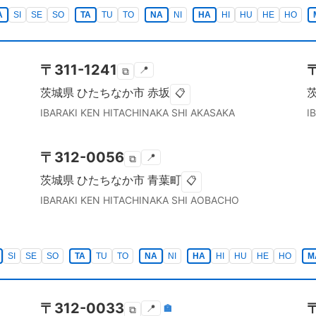
A
SI
SE
SO
TA
TU
TO
NA
NI
HA
HI
HU
HE
HO
〒
311-1241
📍
⧉
茨城県
ひたちなか市
赤坂
📋
IBARAKI KEN
HITACHINAKA SHI
AKASAKA
I
〒
312-0056
📍
⧉
茨城県
ひたちなか市
青葉町
📋
IBARAKI KEN
HITACHINAKA SHI
AOBACHO
SI
SE
SO
TA
TU
TO
NA
NI
HA
HI
HU
HE
HO
M
〒
312-0033
📍
🏣
⧉