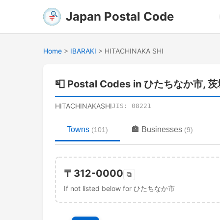
Japan Postal Code
Home
>
IBARAKI
>
HITACHINAKA SHI
📮
Postal Codes in ひたちなか市, 
HITACHINAKASHI
JIS:
08221
Towns
🏣
Businesses
(
101
)
(
9
)
〒
312-0000
⧉
If not listed below for ひたちなか市