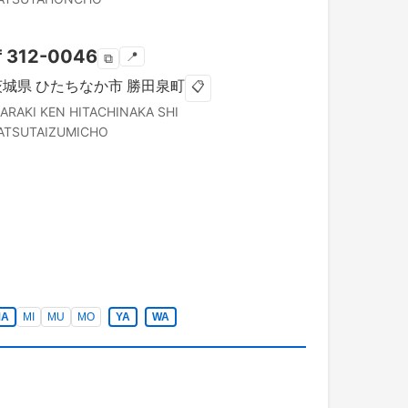
〒
312-0046
📍
⧉
茨城県
ひたちなか市
勝田泉町
📋
BARAKI KEN
HITACHINAKA SHI
ATSUTAIZUMICHO
MA
MI
MU
MO
YA
WA