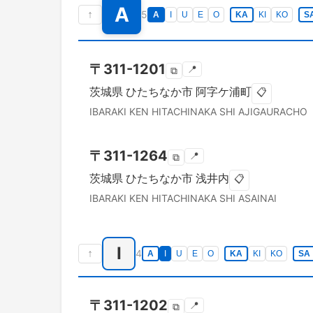
A
↑
5
A
I
U
E
O
KA
KI
KO
S
〒
311-1201
📍
⧉
茨城県
ひたちなか市
阿字ケ浦町
📋
IBARAKI KEN
HITACHINAKA SHI
AJIGAURACHO
〒
311-1264
📍
⧉
茨城県
ひたちなか市
浅井内
📋
IBARAKI KEN
HITACHINAKA SHI
ASAINAI
I
↑
4
A
I
U
E
O
KA
KI
KO
SA
〒
311-1202
📍
⧉