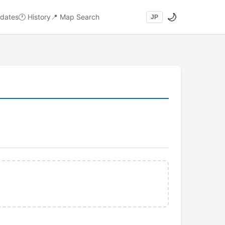
🌙
dates
🕐
History
📍
Map Search
JP