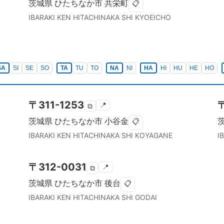
茨城県
ひたちなか市
共栄町
📋
IBARAKI KEN
HITACHINAKA SHI
KYOEICHO
SA
SI
SE
SO
TA
TU
TO
NA
NI
HA
HI
HU
HE
HO
〒
311-1253
📍
⧉
茨城県
ひたちなか市
小谷金
📋
IBARAKI KEN
HITACHINAKA SHI
KOYAGANE
I
〒
312-0031
📍
⧉
茨城県
ひたちなか市
後台
📋
IBARAKI KEN
HITACHINAKA SHI
GODAI