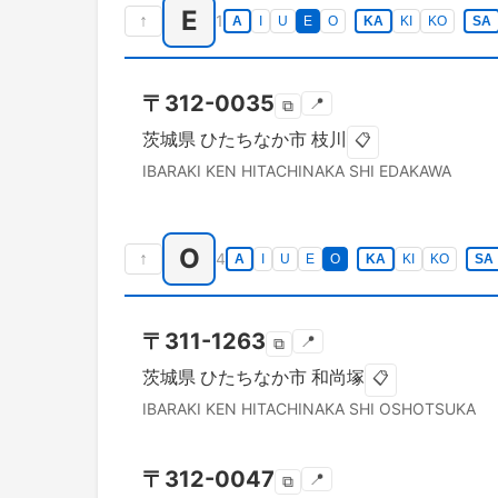
E
↑
1
A
I
U
E
O
KA
KI
KO
SA
〒
312-0035
📍
⧉
茨城県
ひたちなか市
枝川
📋
IBARAKI KEN
HITACHINAKA SHI
EDAKAWA
O
↑
4
A
I
U
E
O
KA
KI
KO
SA
〒
311-1263
📍
⧉
茨城県
ひたちなか市
和尚塚
📋
IBARAKI KEN
HITACHINAKA SHI
OSHOTSUKA
〒
312-0047
📍
⧉