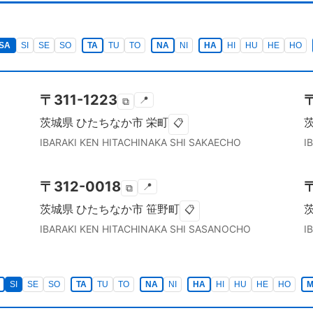
SA
SI
SE
SO
TA
TU
TO
NA
NI
HA
HI
HU
HE
HO
〒
311-1223
📍
⧉
茨城県
ひたちなか市
栄町
📋
IBARAKI KEN
HITACHINAKA SHI
SAKAECHO
I
〒
312-0018
📍
⧉
茨城県
ひたちなか市
笹野町
📋
IBARAKI KEN
HITACHINAKA SHI
SASANOCHO
I
SI
SE
SO
TA
TU
TO
NA
NI
HA
HI
HU
HE
HO