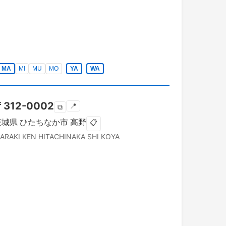
MA
MI
MU
MO
YA
WA
〒
312-0002
📍
⧉
茨城県
ひたちなか市
高野
📋
BARAKI KEN
HITACHINAKA SHI
KOYA