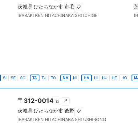
茨城県
ひたちなか市
市毛
📋
IBARAKI KEN
HITACHINAKA SHI
ICHIGE
I
SI
SE
SO
TA
TU
TO
NA
NI
HA
HI
HU
HE
HO
M
〒
312-0014
📍
⧉
茨城県
ひたちなか市
後野
📋
IBARAKI KEN
HITACHINAKA SHI
USHIRONO