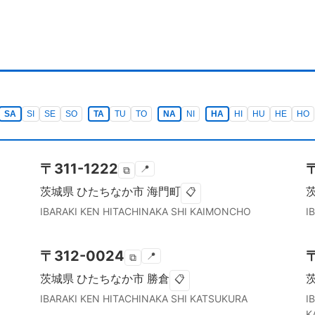
SA
SI
SE
SO
TA
TU
TO
NA
NI
HA
HI
HU
HE
HO
〒
311-1222
📍
⧉
茨城県
ひたちなか市
海門町
📋
IBARAKI KEN
HITACHINAKA SHI
KAIMONCHO
I
〒
312-0024
📍
⧉
茨城県
ひたちなか市
勝倉
📋
IBARAKI KEN
HITACHINAKA SHI
KATSUKURA
I
K