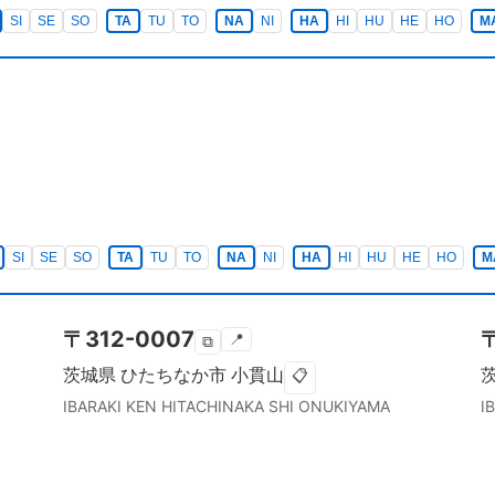
SI
SE
SO
TA
TU
TO
NA
NI
HA
HI
HU
HE
HO
M
SI
SE
SO
TA
TU
TO
NA
NI
HA
HI
HU
HE
HO
M
〒
312-0007
📍
⧉
茨城県
ひたちなか市
小貫山
📋
IBARAKI KEN
HITACHINAKA SHI
ONUKIYAMA
I