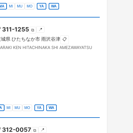
MA
MI
MU
MO
YA
WA
〒
311-1255
📍
⧉
茨城県
ひたちなか市
雨沢谷津
📋
BARAKI KEN
HITACHINAKA SHI
AMEZAWAYATSU
A
MI
MU
MO
YA
WA
〒
312-0057
📍
⧉