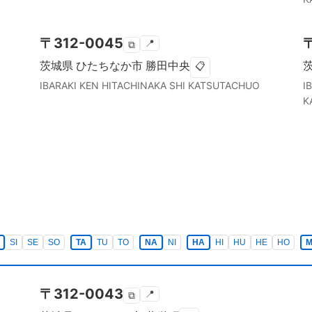
〒
312-0045
📍
⧉
茨城県
ひたちなか市
勝田中央
📋
IBARAKI KEN
HITACHINAKA SHI
KATSUTACHUO
I
K
SI
SE
SO
TA
TU
TO
NA
NI
HA
HI
HU
HE
HO
〒
312-0043
📍
⧉