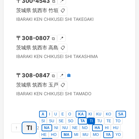
〒
300-4543
📍
⧉
茨城県
筑西市
竹垣
📋
IBARAKI KEN
CHIKUSEI SHI
TAKEGAKI
〒
308-0807
📍
⧉
茨城県
筑西市
高島
📋
IBARAKI KEN
CHIKUSEI SHI
TAKASHIMA
〒
308-0847
📍
🏣
⧉
茨城県
筑西市
玉戸
📋
IBARAKI KEN
CHIKUSEI SHI
TAMADO
A
I
U
E
O
KA
KI
KU
KO
SA
SI
SU
SE
SO
TA
TI
TU
TE
TO
TI
↑
2
NA
NI
NU
NE
NO
HA
HI
HU
HE
HO
MA
MI
MU
MO
YA
YO