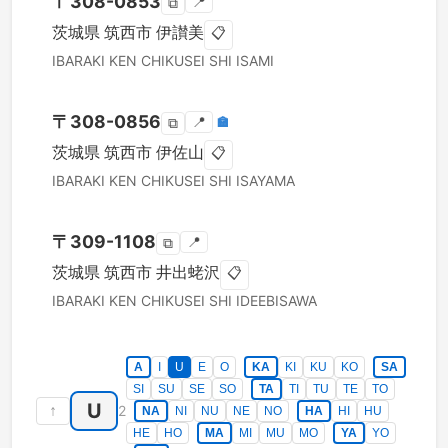
〒
308-0853
📍
⧉
茨城県
筑西市
伊讃美
📋
IBARAKI KEN
CHIKUSEI SHI
ISAMI
〒
308-0856
📍
🏣
⧉
茨城県
筑西市
伊佐山
📋
IBARAKI KEN
CHIKUSEI SHI
ISAYAMA
〒
309-1108
📍
⧉
茨城県
筑西市
井出蛯沢
📋
IBARAKI KEN
CHIKUSEI SHI
IDEEBISAWA
A
I
U
E
O
KA
KI
KU
KO
SA
SI
SU
SE
SO
TA
TI
TU
TE
TO
U
↑
2
NA
NI
NU
NE
NO
HA
HI
HU
HE
HO
MA
MI
MU
MO
YA
YO