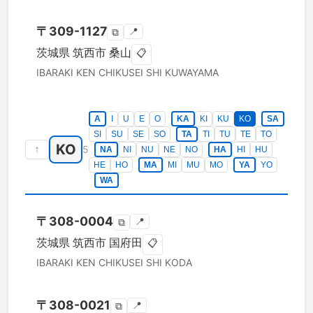
〒
309-1127
📍
⧉
茨城県
筑西市
桑山
📋
IBARAKI KEN
CHIKUSEI SHI
KUWAYAMA
A
I
U
E
O
KA
KI
KU
KO
SA
SI
SU
SE
SO
TA
TI
TU
TE
TO
KO
↑
5
NA
NI
NU
NE
NO
HA
HI
HU
HE
HO
MA
MI
MU
MO
YA
YO
WA
〒
308-0004
📍
⧉
茨城県
筑西市
国府田
📋
IBARAKI KEN
CHIKUSEI SHI
KODA
〒
308-0021
📍
⧉