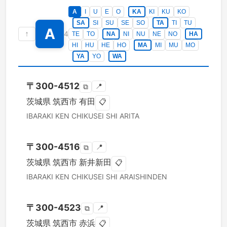
A
I
U
E
O
KA
KI
KU
KO
SA
SI
SU
SE
SO
TA
TI
TU
A
↑
4
TE
TO
NA
NI
NU
NE
NO
HA
HI
HU
HE
HO
MA
MI
MU
MO
YA
YO
WA
〒
300-4512
📍
⧉
茨城県
筑西市
有田
📋
IBARAKI KEN
CHIKUSEI SHI
ARITA
〒
300-4516
📍
⧉
茨城県
筑西市
新井新田
📋
IBARAKI KEN
CHIKUSEI SHI
ARAISHINDEN
〒
300-4523
📍
⧉
茨城県
筑西市
赤浜
📋