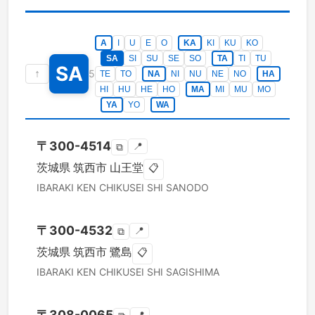
A
I
U
E
O
KA
KI
KU
KO
SA
SI
SU
SE
SO
TA
TI
TU
SA
↑
5
TE
TO
NA
NI
NU
NE
NO
HA
HI
HU
HE
HO
MA
MI
MU
MO
YA
YO
WA
〒
300-4514
📍
⧉
茨城県
筑西市
山王堂
📋
IBARAKI KEN
CHIKUSEI SHI
SANODO
〒
300-4532
📍
⧉
茨城県
筑西市
鷺島
📋
IBARAKI KEN
CHIKUSEI SHI
SAGISHIMA
〒
308-0065