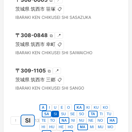
📍
⧉
茨城県
筑西市
笹塚
📋
IBARAKI KEN
CHIKUSEI SHI
SASAZUKA
〒
308-0848
📍
⧉
茨城県
筑西市
幸町
📋
IBARAKI KEN
CHIKUSEI SHI
SAIWAICHO
〒
309-1105
📍
⧉
茨城県
筑西市
三郷
📋
IBARAKI KEN
CHIKUSEI SHI
SANGO
A
I
U
E
O
KA
KI
KU
KO
SA
SI
SU
SE
SO
TA
TI
TU
SI
↑
13
TE
TO
NA
NI
NU
NE
NO
HA
HI
HU
HE
HO
MA
MI
MU
MO