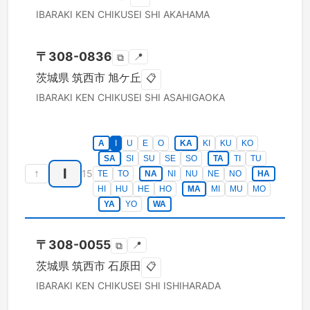
IBARAKI KEN
CHIKUSEI SHI
AKAHAMA
〒
308-0836
📍
⧉
茨城県
筑西市
旭ケ丘
📋
IBARAKI KEN
CHIKUSEI SHI
ASAHIGAOKA
A
I
U
E
O
KA
KI
KU
KO
SA
SI
SU
SE
SO
TA
TI
TU
I
↑
15
TE
TO
NA
NI
NU
NE
NO
HA
HI
HU
HE
HO
MA
MI
MU
MO
YA
YO
WA
〒
308-0055
📍
⧉
茨城県
筑西市
石原田
📋
IBARAKI KEN
CHIKUSEI SHI
ISHIHARADA