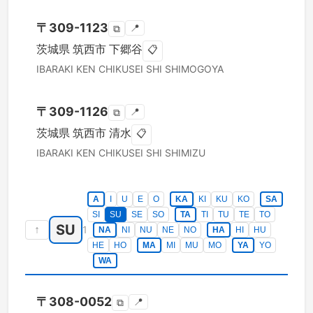
〒
309-1123
📍
⧉
茨城県
筑西市
下郷谷
📋
IBARAKI KEN
CHIKUSEI SHI
SHIMOGOYA
〒
309-1126
📍
⧉
茨城県
筑西市
清水
📋
IBARAKI KEN
CHIKUSEI SHI
SHIMIZU
A
I
U
E
O
KA
KI
KU
KO
SA
SI
SU
SE
SO
TA
TI
TU
TE
TO
SU
↑
1
NA
NI
NU
NE
NO
HA
HI
HU
HE
HO
MA
MI
MU
MO
YA
YO
WA
〒
308-0052
📍
⧉