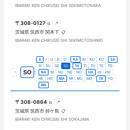
IBARAKI KEN
CHIKUSEI SHI
SEKIMOTONAKA
〒
308-0127
📍
⧉
茨城県
筑西市
関本下
📋
IBARAKI KEN
CHIKUSEI SHI
SEKIMOTOSHIMO
A
I
U
E
O
KA
KI
KU
KO
SA
SI
SU
SE
SO
TA
TI
TU
TE
TO
SO
↑
1
NA
NI
NU
NE
NO
HA
HI
HU
HE
HO
MA
MI
MU
MO
YA
YO
WA
〒
308-0864
📍
⧉
茨城県
筑西市
掉ケ島
📋
IBARAKI KEN
CHIKUSEI SHI
SOKAJIMA