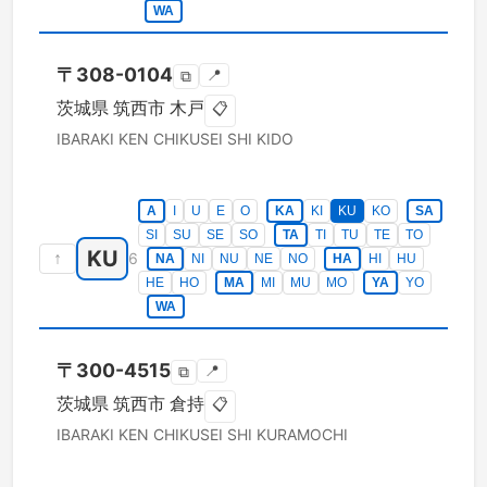
WA
〒
308-0104
📍
⧉
茨城県
筑西市
木戸
📋
IBARAKI KEN
CHIKUSEI SHI
KIDO
A
I
U
E
O
KA
KI
KU
KO
SA
SI
SU
SE
SO
TA
TI
TU
TE
TO
KU
↑
6
NA
NI
NU
NE
NO
HA
HI
HU
HE
HO
MA
MI
MU
MO
YA
YO
WA
〒
300-4515
📍
⧉
茨城県
筑西市
倉持
📋
IBARAKI KEN
CHIKUSEI SHI
KURAMOCHI