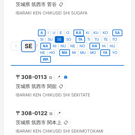
茨城県
筑西市
菅谷
📋
IBARAKI KEN
CHIKUSEI SHI
SUGAYA
A
I
U
E
O
KA
KI
KU
KO
SA
SI
SU
SE
SO
TA
TI
TU
TE
TO
SE
↑
7
NA
NI
NU
NE
NO
HA
HI
HU
HE
HO
MA
MI
MU
MO
YA
YO
WA
〒
308-0113
📍
🏣
⧉
茨城県
筑西市
関舘
📋
IBARAKI KEN
CHIKUSEI SHI
SEKITATE
〒
308-0122
📍
⧉
茨城県
筑西市
関本上
📋
IBARAKI KEN
CHIKUSEI SHI
SEKIMOTOKAMI