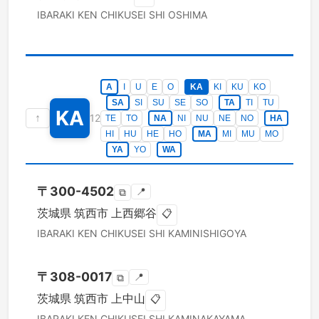
IBARAKI KEN
CHIKUSEI SHI
OSHIMA
A
I
U
E
O
KA
KI
KU
KO
SA
SI
SU
SE
SO
TA
TI
TU
KA
↑
12
TE
TO
NA
NI
NU
NE
NO
HA
HI
HU
HE
HO
MA
MI
MU
MO
YA
YO
WA
〒
300-4502
📍
⧉
茨城県
筑西市
上西郷谷
📋
IBARAKI KEN
CHIKUSEI SHI
KAMINISHIGOYA
〒
308-0017
📍
⧉
茨城県
筑西市
上中山
📋
IBARAKI KEN
CHIKUSEI SHI
KAMINAKAYAMA