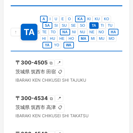
A
I
U
E
O
KA
KI
KU
KO
SA
SI
SU
SE
SO
TA
TI
TU
TA
↑
5
TE
TO
NA
NI
NU
NE
NO
HA
HI
HU
HE
HO
MA
MI
MU
MO
YA
YO
WA
〒
300-4505
📍
⧉
茨城県
筑西市
田宿
📋
IBARAKI KEN
CHIKUSEI SHI
TAJUKU
〒
300-4534
📍
⧉
茨城県
筑西市
高津
📋
IBARAKI KEN
CHIKUSEI SHI
TAKATSU