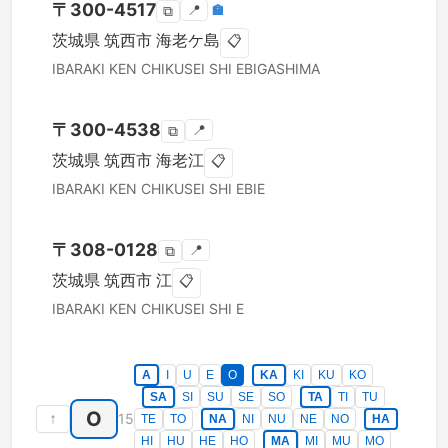
〒
300-4517
📍
🏣
⧉
茨城県
筑西市
海老ケ島
📋
IBARAKI KEN
CHIKUSEI SHI
EBIGASHIMA
〒
300-4538
📍
⧉
茨城県
筑西市
海老江
📋
IBARAKI KEN
CHIKUSEI SHI
EBIE
〒
308-0128
📍
⧉
茨城県
筑西市
江
📋
IBARAKI KEN
CHIKUSEI SHI
E
A
I
U
E
O
KA
KI
KU
KO
SA
SI
SU
SE
SO
TA
TI
TU
O
↑
15
TE
TO
NA
NI
NU
NE
NO
HA
HI
HU
HE
HO
MA
MI
MU
MO