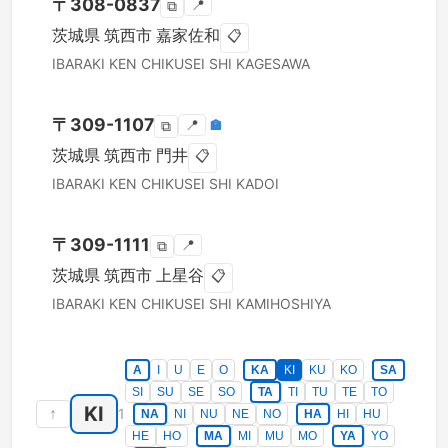
〒
308-0837
📍
⧉
茨城県
筑西市
嘉家佐和
📋
IBARAKI KEN
CHIKUSEI SHI
KAGESAWA
〒
309-1107
📍
🏣
⧉
茨城県
筑西市
門井
📋
IBARAKI KEN
CHIKUSEI SHI
KADOI
〒
309-1111
📍
⧉
茨城県
筑西市
上星谷
📋
IBARAKI KEN
CHIKUSEI SHI
KAMIHOSHIYA
A
I
U
E
O
KA
KI
KU
KO
SA
SI
SU
SE
SO
TA
TI
TU
TE
TO
KI
↑
1
NA
NI
NU
NE
NO
HA
HI
HU
HE
HO
MA
MI
MU
MO
YA
YO