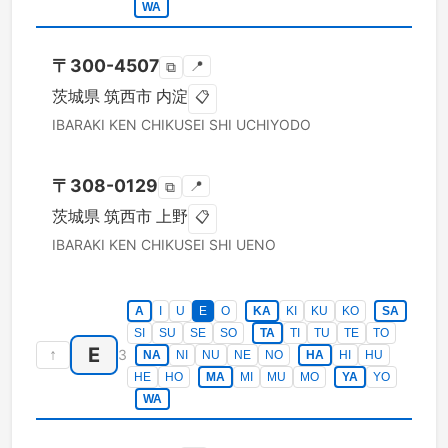
WA
〒
300-4507
📍
⧉
茨城県
筑西市
内淀
📋
IBARAKI KEN
CHIKUSEI SHI
UCHIYODO
〒
308-0129
📍
⧉
茨城県
筑西市
上野
📋
IBARAKI KEN
CHIKUSEI SHI
UENO
A
I
U
E
O
KA
KI
KU
KO
SA
SI
SU
SE
SO
TA
TI
TU
TE
TO
E
↑
3
NA
NI
NU
NE
NO
HA
HI
HU
HE
HO
MA
MI
MU
MO
YA
YO
WA