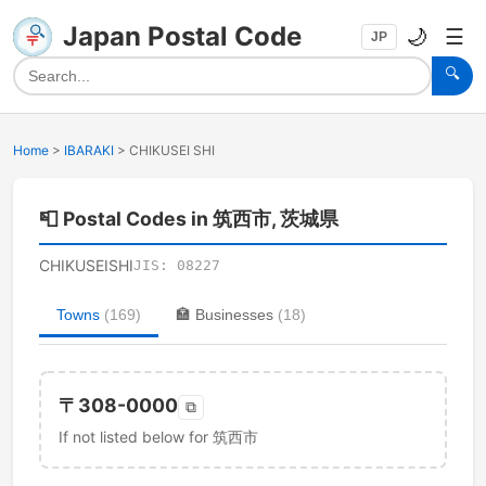
Japan Postal Code
🌙
☰
JP
🔍
Home
>
IBARAKI
>
CHIKUSEI SHI
📮
Postal Codes in 筑西市, 茨城県
CHIKUSEISHI
JIS:
08227
Towns
(
169
)
🏣
Businesses
(
18
)
〒
308-0000
⧉
If not listed below for 筑西市