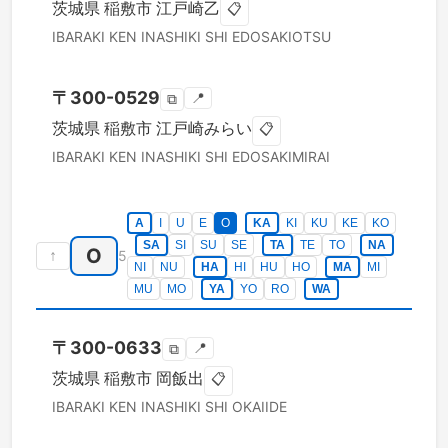
茨城県
稲敷市
江戸崎乙
📋
IBARAKI KEN
INASHIKI SHI
EDOSAKIOTSU
〒
300-0529
📍
⧉
茨城県
稲敷市
江戸崎みらい
📋
IBARAKI KEN
INASHIKI SHI
EDOSAKIMIRAI
A
I
U
E
O
KA
KI
KU
KE
KO
SA
SI
SU
SE
TA
TE
TO
NA
O
↑
5
NI
NU
HA
HI
HU
HO
MA
MI
MU
MO
YA
YO
RO
WA
〒
300-0633
📍
⧉
茨城県
稲敷市
岡飯出
📋
IBARAKI KEN
INASHIKI SHI
OKAIIDE