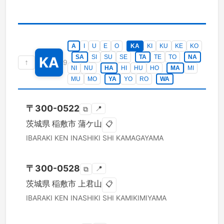
A
I
U
E
O
KA
KI
KU
KE
KO
SA
SI
SU
SE
TA
TE
TO
NA
KA
↑
9
NI
NU
HA
HI
HU
HO
MA
MI
MU
MO
YA
YO
RO
WA
〒
300-0522
📍
⧉
茨城県
稲敷市
蒲ケ山
📋
IBARAKI KEN
INASHIKI SHI
KAMAGAYAMA
〒
300-0528
📍
⧉
茨城県
稲敷市
上君山
📋
IBARAKI KEN
INASHIKI SHI
KAMIKIMIYAMA