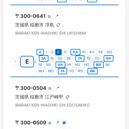
〒
300-0641
📍
⧉
茨城県
稲敷市
浮島
📋
IBARAKI KEN
INASHIKI SHI
UKISHIMA
A
I
U
E
O
KA
KI
KU
KE
KO
SA
SI
SU
SE
TA
TE
TO
NA
E
↑
3
NI
NU
HA
HI
HU
HO
MA
MI
MU
MO
YA
YO
RO
WA
〒
300-0504
📍
⧉
茨城県
稲敷市
江戸崎甲
📋
IBARAKI KEN
INASHIKI SHI
EDOSAKIKO
〒
300-0509
📍
🏣
⧉