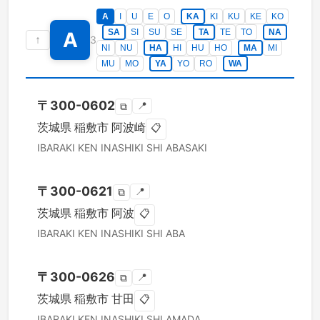
A
I
U
E
O
KA
KI
KU
KE
KO
SA
SI
SU
SE
TA
TE
TO
NA
A
↑
3
NI
NU
HA
HI
HU
HO
MA
MI
MU
MO
YA
YO
RO
WA
〒
300-0602
📍
⧉
茨城県
稲敷市
阿波崎
📋
IBARAKI KEN
INASHIKI SHI
ABASAKI
〒
300-0621
📍
⧉
茨城県
稲敷市
阿波
📋
IBARAKI KEN
INASHIKI SHI
ABA
〒
300-0626
📍
⧉
茨城県
稲敷市
甘田
📋
IBARAKI KEN
INASHIKI SHI
AMADA