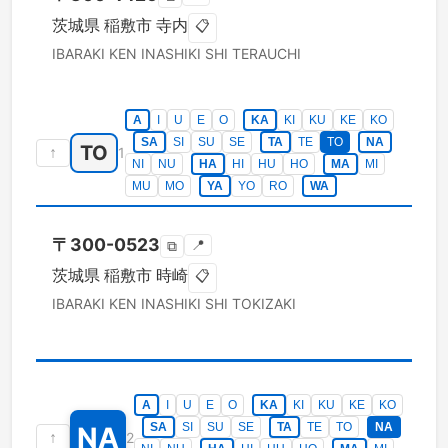
茨城県
稲敷市
寺内
📋
IBARAKI KEN
INASHIKI SHI
TERAUCHI
A
I
U
E
O
KA
KI
KU
KE
KO
SA
SI
SU
SE
TA
TE
TO
NA
TO
↑
1
NI
NU
HA
HI
HU
HO
MA
MI
MU
MO
YA
YO
RO
WA
〒
300-0523
📍
⧉
茨城県
稲敷市
時崎
📋
IBARAKI KEN
INASHIKI SHI
TOKIZAKI
A
I
U
E
O
KA
KI
KU
KE
KO
SA
SI
SU
SE
TA
TE
TO
NA
NA
↑
2