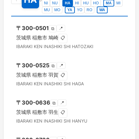
NI
NU
HA
HI
HU
HO
MA
MI
MU
MO
YA
YO
RO
WA
〒
300-0501
📍
⧉
茨城県
稲敷市
鳩崎
📋
IBARAKI KEN
INASHIKI SHI
HATOZAKI
〒
300-0525
📍
⧉
茨城県
稲敷市
羽賀
📋
IBARAKI KEN
INASHIKI SHI
HAGA
〒
300-0636
📍
⧉
茨城県
稲敷市
羽生
📋
IBARAKI KEN
INASHIKI SHI
HANYU