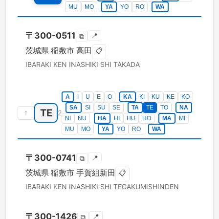
MU
MO
YA
YO
RO
WA
〒
300-0511
📍
⧉
茨城県
稲敷市
高田
📋
IBARAKI KEN
INASHIKI SHI
TAKADA
A
I
U
E
O
KA
KI
KU
KE
KO
SA
SI
SU
SE
TA
TE
TO
NA
TE
↑
2
NI
NU
HA
HI
HU
HO
MA
MI
MU
MO
YA
YO
RO
WA
〒
300-0741
📍
⧉
茨城県
稲敷市
手賀組新田
📋
IBARAKI KEN
INASHIKI SHI
TEGAKUMISHINDEN
〒
300-1426
📍
⧉