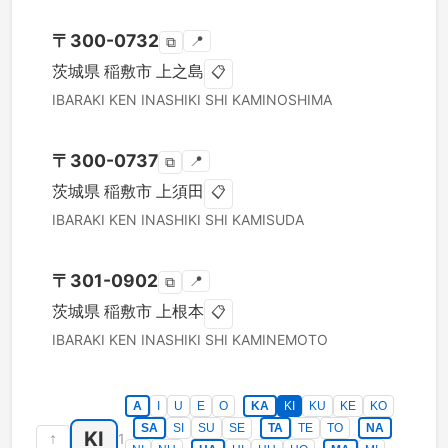
〒
300-0732
📍
⧉
茨城県
稲敷市
上之島
📋
IBARAKI KEN
INASHIKI SHI
KAMINOSHIMA
〒
300-0737
📍
⧉
茨城県
稲敷市
上須田
📋
IBARAKI KEN
INASHIKI SHI
KAMISUDA
〒
301-0902
📍
⧉
茨城県
稲敷市
上根本
📋
IBARAKI KEN
INASHIKI SHI
KAMINEMOTO
A
I
U
E
O
KA
KI
KU
KE
KO
SA
SI
SU
SE
TA
TE
TO
NA
KI
↑
1