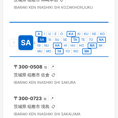
📋
IBARAKI KEN
INASHIKI SHI
KOZAKIHONJUKU
A
I
U
E
O
KA
KI
KU
KE
KO
SA
SI
SU
SE
TA
TE
TO
NA
SA
↑
4
NI
NU
HA
HI
HU
HO
MA
MI
MU
MO
YA
YO
RO
WA
〒
300-0508
📍
⧉
茨城県
稲敷市
佐倉
📋
IBARAKI KEN
INASHIKI SHI
SAKURA
〒
300-0723
📍
⧉
茨城県
稲敷市
境島
📋
IBARAKI KEN
INASHIKI SHI
SAKAIJIMA