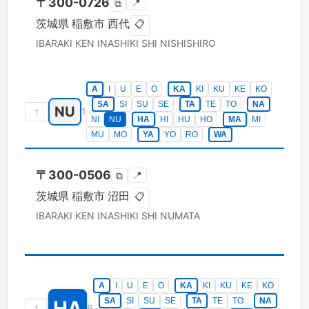
〒
300-0726
📍
⧉
茨城県
稲敷市
西代
📋
IBARAKI KEN
INASHIKI SHI
NISHISHIRO
A
I
U
E
O
KA
KI
KU
KE
KO
SA
SI
SU
SE
TA
TE
TO
NA
NU
↑
1
NI
NU
HA
HI
HU
HO
MA
MI
MU
MO
YA
YO
RO
WA
〒
300-0506
📍
⧉
茨城県
稲敷市
沼田
📋
IBARAKI KEN
INASHIKI SHI
NUMATA
A
I
U
E
O
KA
KI
KU
KE
KO
SA
SI
SU
SE
TA
TE
TO
NA
HA
↑
6