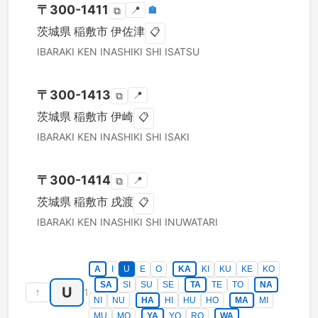
〒
300-1411
📍
🏣
⧉
茨城県
稲敷市
伊佐津
📋
IBARAKI KEN
INASHIKI SHI
ISATSU
〒
300-1413
📍
⧉
茨城県
稲敷市
伊崎
📋
IBARAKI KEN
INASHIKI SHI
ISAKI
〒
300-1414
📍
⧉
茨城県
稲敷市
戌渡
📋
IBARAKI KEN
INASHIKI SHI
INUWATARI
A
I
U
E
O
KA
KI
KU
KE
KO
SA
SI
SU
SE
TA
TE
TO
NA
U
↑
1
NI
NU
HA
HI
HU
HO
MA
MI
MU
MO
YA
YO
RO
WA