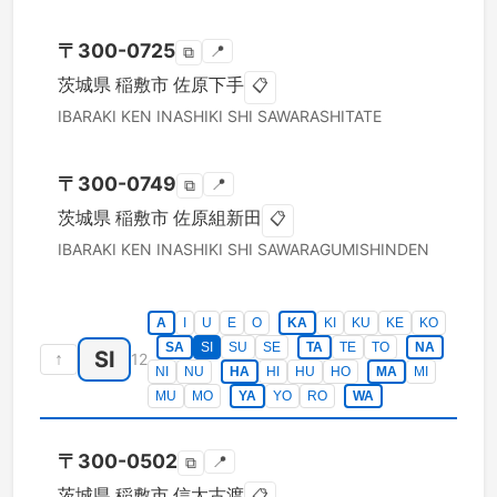
〒
300-0725
📍
⧉
茨城県
稲敷市
佐原下手
📋
IBARAKI KEN
INASHIKI SHI
SAWARASHITATE
〒
300-0749
📍
⧉
茨城県
稲敷市
佐原組新田
📋
IBARAKI KEN
INASHIKI SHI
SAWARAGUMISHINDEN
A
I
U
E
O
KA
KI
KU
KE
KO
SA
SI
SU
SE
TA
TE
TO
NA
SI
↑
12
NI
NU
HA
HI
HU
HO
MA
MI
MU
MO
YA
YO
RO
WA
〒
300-0502
📍
⧉
茨城県
稲敷市
信太古渡
📋