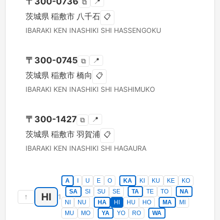
〒
300-0736
📍
⧉
茨城県
稲敷市
八千石
📋
IBARAKI KEN
INASHIKI SHI
HASSENGOKU
〒
300-0745
📍
⧉
茨城県
稲敷市
橋向
📋
IBARAKI KEN
INASHIKI SHI
HASHIMUKO
〒
300-1427
📍
⧉
茨城県
稲敷市
羽賀浦
📋
IBARAKI KEN
INASHIKI SHI
HAGAURA
A
I
U
E
O
KA
KI
KU
KE
KO
SA
SI
SU
SE
TA
TE
TO
NA
HI
↑
1
NI
NU
HA
HI
HU
HO
MA
MI
MU
MO
YA
YO
RO
WA