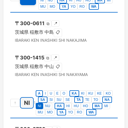
NI
NU
HA
HI
HU
HO
MA
MI
MU
MO
YA
YO
RO
WA
〒
300-0611
📍
⧉
茨城県
稲敷市
中島
📋
IBARAKI KEN
INASHIKI SHI
NAKAJIMA
〒
300-1415
📍
⧉
茨城県
稲敷市
中山
📋
IBARAKI KEN
INASHIKI SHI
NAKAYAMA
A
I
U
E
O
KA
KI
KU
KE
KO
SA
SI
SU
SE
TA
TE
TO
NA
NI
↑
1
NI
NU
HA
HI
HU
HO
MA
MI
MU
MO
YA
YO
RO
WA