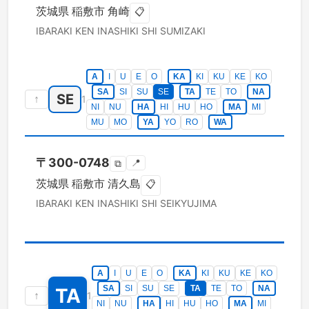
茨城県
稲敷市
角崎
📋
IBARAKI KEN
INASHIKI SHI
SUMIZAKI
A
I
U
E
O
KA
KI
KU
KE
KO
SA
SI
SU
SE
TA
TE
TO
NA
SE
↑
1
NI
NU
HA
HI
HU
HO
MA
MI
MU
MO
YA
YO
RO
WA
〒
300-0748
📍
⧉
茨城県
稲敷市
清久島
📋
IBARAKI KEN
INASHIKI SHI
SEIKYUJIMA
A
I
U
E
O
KA
KI
KU
KE
KO
SA
SI
SU
SE
TA
TE
TO
NA
TA
↑
1
NI
NU
HA
HI
HU
HO
MA
MI