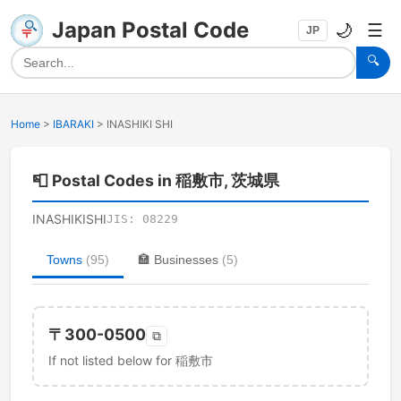
Japan Postal Code
🌙
☰
JP
🔍
Home
>
IBARAKI
>
INASHIKI SHI
📮
Postal Codes in 稲敷市, 茨城県
INASHIKISHI
JIS:
08229
Towns
(
95
)
🏣
Businesses
(
5
)
〒
300-0500
⧉
If not listed below for 稲敷市