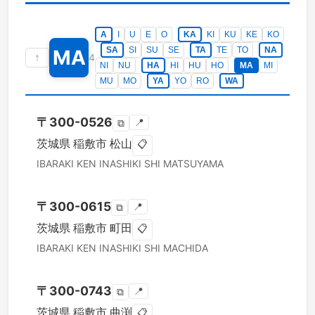
A
I
U
E
O
KA
KI
KU
KE
KO
SA
SI
SU
SE
TA
TE
TO
NA
MA
↑
4
NI
NU
HA
HI
HU
HO
MA
MI
MU
MO
YA
YO
RO
WA
〒
300-0526
📍
⧉
茨城県
稲敷市
松山
📋
IBARAKI KEN
INASHIKI SHI
MATSUYAMA
〒
300-0615
📍
⧉
茨城県
稲敷市
町田
📋
IBARAKI KEN
INASHIKI SHI
MACHIDA
〒
300-0743
📍
⧉
茨城県
稲敷市
曲渕
📋