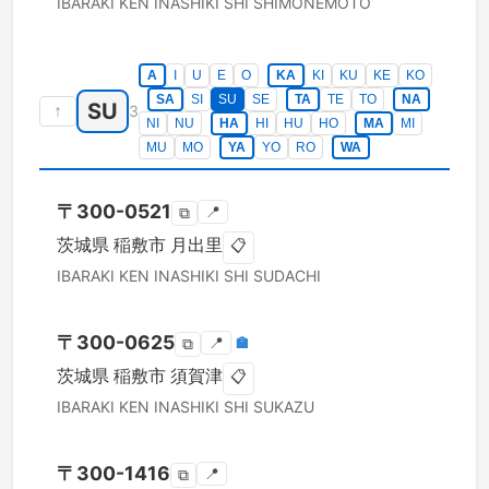
IBARAKI KEN
INASHIKI SHI
SHIMONEMOTO
A
I
U
E
O
KA
KI
KU
KE
KO
SA
SI
SU
SE
TA
TE
TO
NA
SU
↑
3
NI
NU
HA
HI
HU
HO
MA
MI
MU
MO
YA
YO
RO
WA
〒
300-0521
📍
⧉
茨城県
稲敷市
月出里
📋
IBARAKI KEN
INASHIKI SHI
SUDACHI
〒
300-0625
📍
🏣
⧉
茨城県
稲敷市
須賀津
📋
IBARAKI KEN
INASHIKI SHI
SUKAZU
〒
300-1416
📍
⧉