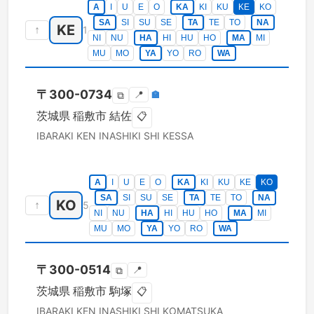
A
I
U
E
O
KA
KI
KU
KE
KO
SA
SI
SU
SE
TA
TE
TO
NA
KE
↑
1
NI
NU
HA
HI
HU
HO
MA
MI
MU
MO
YA
YO
RO
WA
〒
300-0734
📍
🏣
⧉
茨城県
稲敷市
結佐
📋
IBARAKI KEN
INASHIKI SHI
KESSA
A
I
U
E
O
KA
KI
KU
KE
KO
SA
SI
SU
SE
TA
TE
TO
NA
KO
↑
5
NI
NU
HA
HI
HU
HO
MA
MI
MU
MO
YA
YO
RO
WA
〒
300-0514
📍
⧉
茨城県
稲敷市
駒塚
📋
IBARAKI KEN
INASHIKI SHI
KOMATSUKA