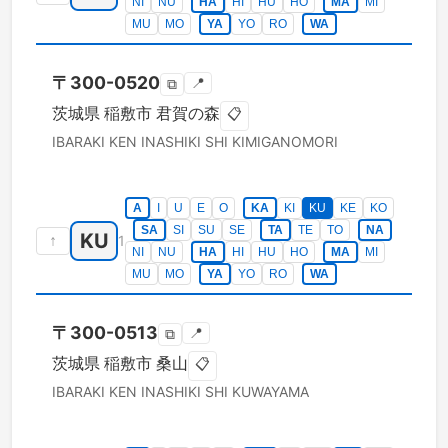
NI
NU
HA
HI
HU
HO
MA
MI
MU
MO
YA
YO
RO
WA
〒
300-0520
📍
⧉
茨城県
稲敷市
君賀の森
📋
IBARAKI KEN
INASHIKI SHI
KIMIGANOMORI
A
I
U
E
O
KA
KI
KU
KE
KO
SA
SI
SU
SE
TA
TE
TO
NA
KU
↑
1
NI
NU
HA
HI
HU
HO
MA
MI
MU
MO
YA
YO
RO
WA
〒
300-0513
📍
⧉
茨城県
稲敷市
桑山
📋
IBARAKI KEN
INASHIKI SHI
KUWAYAMA