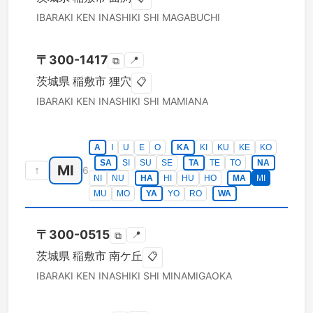
IBARAKI KEN
INASHIKI SHI
MAGABUCHI
〒
300-1417
📍
⧉
茨城県
稲敷市
狸穴
📋
IBARAKI KEN
INASHIKI SHI
MAMIANA
A
I
U
E
O
KA
KI
KU
KE
KO
SA
SI
SU
SE
TA
TE
TO
NA
MI
↑
6
NI
NU
HA
HI
HU
HO
MA
MI
MU
MO
YA
YO
RO
WA
〒
300-0515
📍
⧉
茨城県
稲敷市
南ケ丘
📋
IBARAKI KEN
INASHIKI SHI
MINAMIGAOKA