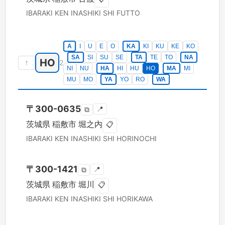
IBARAKI KEN
INASHIKI SHI
FUTTO
A
I
U
E
O
KA
KI
KU
KE
KO
SA
SI
SU
SE
TA
TE
TO
NA
HO
↑
2
NI
NU
HA
HI
HU
HO
MA
MI
MU
MO
YA
YO
RO
WA
〒
300-0635
📍
⧉
茨城県
稲敷市
堀之内
📋
IBARAKI KEN
INASHIKI SHI
HORINOCHI
〒
300-1421
📍
⧉
茨城県
稲敷市
堀川
📋
IBARAKI KEN
INASHIKI SHI
HORIKAWA