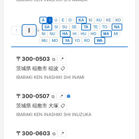
A
I
U
E
O
KA
KI
KU
KE
KO
SA
SI
SU
SE
TA
TE
TO
NA
I
↑
9
NI
NU
HA
HI
HU
HO
MA
MI
MU
MO
YA
YO
RO
WA
〒
300-0503
📍
⧉
茨城県
稲敷市
稲波
📋
IBARAKI KEN
INASHIKI SHI
INAMI
〒
300-0507
📍
🏣
⧉
茨城県
稲敷市
犬塚
📋
IBARAKI KEN
INASHIKI SHI
INUZUKA
〒
300-0603
📍
⧉