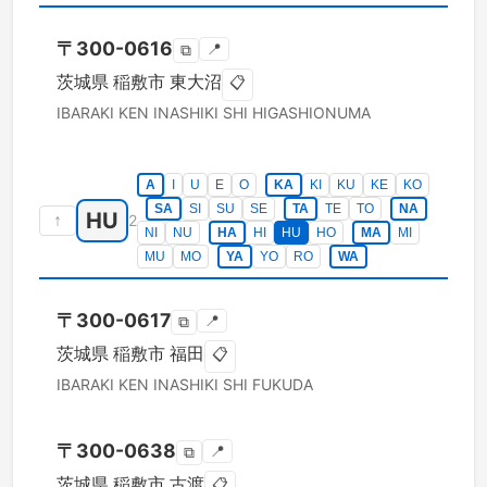
〒
300-0616
📍
⧉
茨城県
稲敷市
東大沼
📋
IBARAKI KEN
INASHIKI SHI
HIGASHIONUMA
A
I
U
E
O
KA
KI
KU
KE
KO
SA
SI
SU
SE
TA
TE
TO
NA
HU
↑
2
NI
NU
HA
HI
HU
HO
MA
MI
MU
MO
YA
YO
RO
WA
〒
300-0617
📍
⧉
茨城県
稲敷市
福田
📋
IBARAKI KEN
INASHIKI SHI
FUKUDA
〒
300-0638
📍
⧉
茨城県
稲敷市
古渡
📋