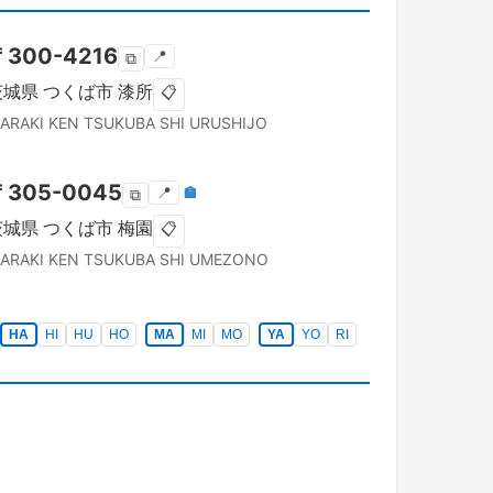
〒
300-4216
📍
⧉
茨城県
つくば市
漆所
📋
BARAKI KEN
TSUKUBA SHI
URUSHIJO
〒
305-0045
📍
🏣
⧉
茨城県
つくば市
梅園
📋
BARAKI KEN
TSUKUBA SHI
UMEZONO
HA
HI
HU
HO
MA
MI
MO
YA
YO
RI