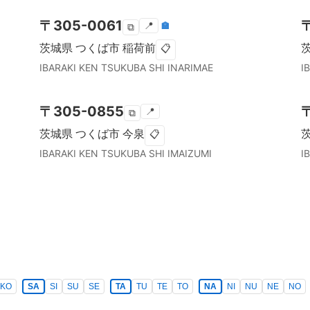
〒
305-0061
📍
🏣
⧉
茨城県
つくば市
稲荷前
📋
IBARAKI KEN
TSUKUBA SHI
INARIMAE
I
〒
305-0855
📍
⧉
茨城県
つくば市
今泉
📋
IBARAKI KEN
TSUKUBA SHI
IMAIZUMI
I
KO
SA
SI
SU
SE
TA
TU
TE
TO
NA
NI
NU
NE
NO