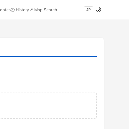
🌙
dates
🕐
History
📍
Map Search
JP