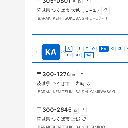
〒
305-0801
※
📍
⧉
茨城県
つくば市
大穂（１−１）
📋
IBARAKI KEN
TSUKUBA SHI
OHO(1-1)
A
I
U
E
O
KA
KI
KU
KA
↑
25
RI
RO
WA
〒
300-1274
📍
⧉
茨城県
つくば市
上岩崎
📋
IBARAKI KEN
TSUKUBA SHI
KAMIIWASAKI
〒
300-2645
📍
⧉
茨城県
つくば市
上郷
📋
IBARAKI KEN
TSUKUBA SHI
KAMIGO