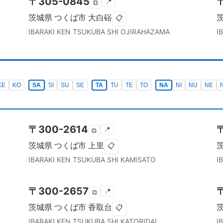
〒
305-0845
📍
⧉
茨城県
つくば市
大白硲
📋
IBARAKI KEN
TSUKUBA SHI
OJIRAHAZAMA
I
KE
KO
SA
SI
SU
SE
TA
TU
TE
TO
NA
NI
NU
NE
〒
300-2614
📍
⧉
茨城県
つくば市
上里
📋
IBARAKI KEN
TSUKUBA SHI
KAMISATO
I
〒
300-2657
📍
⧉
茨城県
つくば市
香取台
📋
IBARAKI KEN
TSUKUBA SHI
KATORIDAI
I