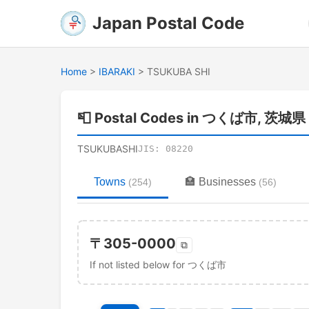
Japan Postal Code
Home
>
IBARAKI
>
TSUKUBA SHI
📮
Postal Codes in つくば市, 茨城県
TSUKUBASHI
JIS:
08220
Towns
🏣
Businesses
(
254
)
(
56
)
〒
305-0000
⧉
If not listed below for つくば市