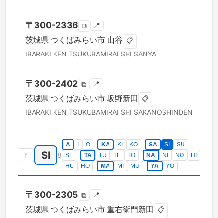
〒
300-2336
📍
⧉
茨城県
つくばみらい市
山谷
📋
IBARAKI KEN
TSUKUBAMIRAI SHI
SANYA
〒
300-2402
📍
⧉
茨城県
つくばみらい市
坂野新田
📋
IBARAKI KEN
TSUKUBAMIRAI SHI
SAKANOSHINDEN
A
I
O
KA
KI
KO
SA
SI
SU
SI
↑
8
SE
TA
TU
TE
TO
NA
NI
NO
HI
HU
HO
MA
MI
MU
YA
YO
〒
300-2305
📍
⧉
茨城県
つくばみらい市
重右衛門新田
📋