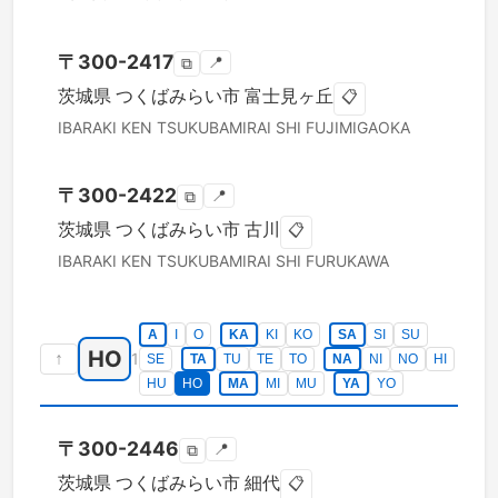
〒
300-2417
📍
⧉
茨城県
つくばみらい市
富士見ヶ丘
📋
IBARAKI KEN
TSUKUBAMIRAI SHI
FUJIMIGAOKA
〒
300-2422
📍
⧉
茨城県
つくばみらい市
古川
📋
IBARAKI KEN
TSUKUBAMIRAI SHI
FURUKAWA
A
I
O
KA
KI
KO
SA
SI
SU
HO
↑
1
SE
TA
TU
TE
TO
NA
NI
NO
HI
HU
HO
MA
MI
MU
YA
YO
〒
300-2446
📍
⧉
茨城県
つくばみらい市
細代
📋