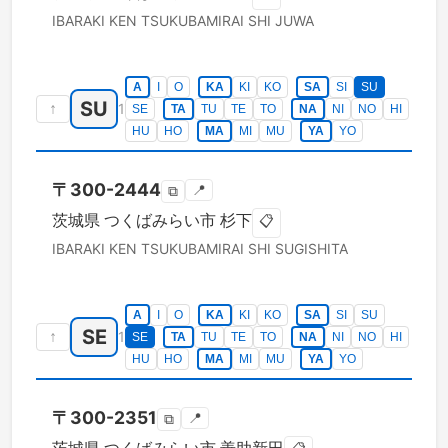
IBARAKI KEN
TSUKUBAMIRAI SHI
JUWA
A
I
O
KA
KI
KO
SA
SI
SU
SU
↑
1
SE
TA
TU
TE
TO
NA
NI
NO
HI
HU
HO
MA
MI
MU
YA
YO
〒
300-2444
📍
⧉
茨城県
つくばみらい市
杉下
📋
IBARAKI KEN
TSUKUBAMIRAI SHI
SUGISHITA
A
I
O
KA
KI
KO
SA
SI
SU
SE
↑
1
SE
TA
TU
TE
TO
NA
NI
NO
HI
HU
HO
MA
MI
MU
YA
YO
〒
300-2351
📍
⧉