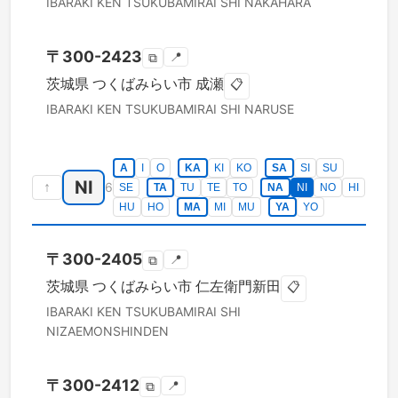
IBARAKI KEN
TSUKUBAMIRAI SHI
NAKAHARA
〒
300-2423
📍
⧉
茨城県
つくばみらい市
成瀬
📋
IBARAKI KEN
TSUKUBAMIRAI SHI
NARUSE
A
I
O
KA
KI
KO
SA
SI
SU
NI
↑
6
SE
TA
TU
TE
TO
NA
NI
NO
HI
HU
HO
MA
MI
MU
YA
YO
〒
300-2405
📍
⧉
茨城県
つくばみらい市
仁左衛門新田
📋
IBARAKI KEN
TSUKUBAMIRAI SHI
NIZAEMONSHINDEN
〒
300-2412
📍
⧉