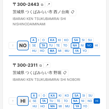
〒
300-2443
📍
⧉
茨城県
つくばみらい市
西ノ台南
📋
IBARAKI KEN
TSUKUBAMIRAI SHI
NISHINODAIMINAMI
A
I
O
KA
KI
KO
SA
SI
SU
NO
↑
1
SE
TA
TU
TE
TO
NA
NI
NO
HI
HU
HO
MA
MI
MU
YA
YO
〒
300-2311
📍
⧉
茨城県
つくばみらい市
野堀
📋
IBARAKI KEN
TSUKUBAMIRAI SHI
NOBORI
A
I
O
KA
KI
KO
SA
SI
SU
HI
↑
4
SE
TA
TU
TE
TO
NA
NI
NO
HI
HU
HO
MA
MI
MU
YA
YO