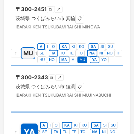
〒
300-2451
📍
⧉
茨城県
つくばみらい市
箕輪
📋
IBARAKI KEN
TSUKUBAMIRAI SHI
MINOWA
A
I
O
KA
KI
KO
SA
SI
SU
MU
↑
1
SE
TA
TU
TE
TO
NA
NI
NO
HI
HU
HO
MA
MI
MU
YA
YO
〒
300-2343
📍
⧉
茨城県
つくばみらい市
狸渕
📋
IBARAKI KEN
TSUKUBAMIRAI SHI
MUJINABUCHI
A
I
O
KA
KI
KO
SA
SI
SU
YA
↑
2
SE
TA
TU
TE
TO
NA
NI
NO