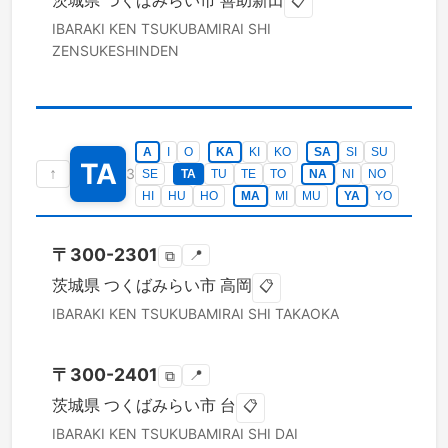
茨城県
つくばみらい市
善助新田
📋
IBARAKI KEN
TSUKUBAMIRAI SHI
ZENSUKESHINDEN
A
I
O
KA
KI
KO
SA
SI
SU
TA
↑
3
SE
TA
TU
TE
TO
NA
NI
NO
HI
HU
HO
MA
MI
MU
YA
YO
〒
300-2301
📍
⧉
茨城県
つくばみらい市
高岡
📋
IBARAKI KEN
TSUKUBAMIRAI SHI
TAKAOKA
〒
300-2401
📍
⧉
茨城県
つくばみらい市
台
📋
IBARAKI KEN
TSUKUBAMIRAI SHI
DAI