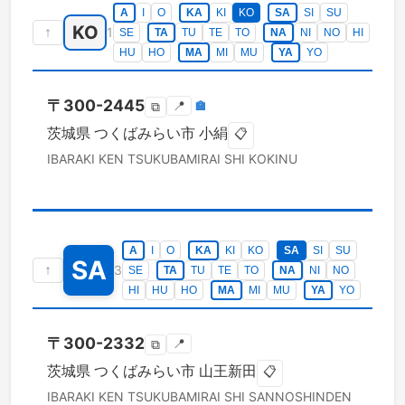
A
I
O
KA
KI
KO
SA
SI
SU
KO
↑
1
SE
TA
TU
TE
TO
NA
NI
NO
HI
HU
HO
MA
MI
MU
YA
YO
〒
300-2445
📍
🏣
⧉
茨城県
つくばみらい市
小絹
📋
IBARAKI KEN
TSUKUBAMIRAI SHI
KOKINU
A
I
O
KA
KI
KO
SA
SI
SU
SA
↑
3
SE
TA
TU
TE
TO
NA
NI
NO
HI
HU
HO
MA
MI
MU
YA
YO
〒
300-2332
📍
⧉
茨城県
つくばみらい市
山王新田
📋
IBARAKI KEN
TSUKUBAMIRAI SHI
SANNOSHINDEN