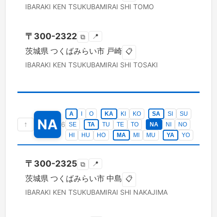
IBARAKI KEN
TSUKUBAMIRAI SHI
TOMO
〒
300-2322
📍
⧉
茨城県
つくばみらい市
戸崎
📋
IBARAKI KEN
TSUKUBAMIRAI SHI
TOSAKI
A
I
O
KA
KI
KO
SA
SI
SU
NA
↑
6
SE
TA
TU
TE
TO
NA
NI
NO
HI
HU
HO
MA
MI
MU
YA
YO
〒
300-2325
📍
⧉
茨城県
つくばみらい市
中島
📋
IBARAKI KEN
TSUKUBAMIRAI SHI
NAKAJIMA