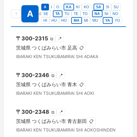
A
I
O
KA
KI
KO
SA
SI
SU
A
↑
4
SE
TA
TU
TE
TO
NA
NI
NO
HI
HU
HO
MA
MI
MU
YA
YO
〒
300-2315
📍
⧉
茨城県
つくばみらい市
足高
📋
IBARAKI KEN
TSUKUBAMIRAI SHI
ADAKA
〒
300-2346
📍
⧉
茨城県
つくばみらい市
青木
📋
IBARAKI KEN
TSUKUBAMIRAI SHI
AOKI
〒
300-2348
📍
⧉
茨城県
つくばみらい市
青古新田
📋
IBARAKI KEN
TSUKUBAMIRAI SHI
AOKOSHINDEN