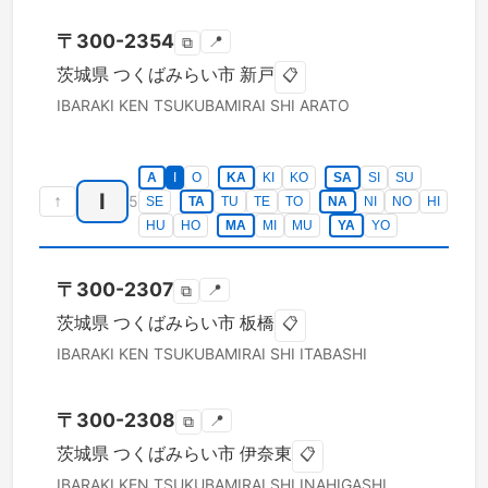
〒
300-2354
📍
⧉
茨城県
つくばみらい市
新戸
📋
IBARAKI KEN
TSUKUBAMIRAI SHI
ARATO
A
I
O
KA
KI
KO
SA
SI
SU
I
↑
5
SE
TA
TU
TE
TO
NA
NI
NO
HI
HU
HO
MA
MI
MU
YA
YO
〒
300-2307
📍
⧉
茨城県
つくばみらい市
板橋
📋
IBARAKI KEN
TSUKUBAMIRAI SHI
ITABASHI
〒
300-2308
📍
⧉
茨城県
つくばみらい市
伊奈東
📋
IBARAKI KEN
TSUKUBAMIRAI SHI
INAHIGASHI