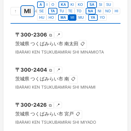
A
I
O
KA
KI
KO
SA
SI
SU
MI
↑
4
SE
TA
TU
TE
TO
NA
NI
NO
HI
HU
HO
MA
MI
MU
YA
YO
〒
300-2306
📍
⧉
茨城県
つくばみらい市
南太田
📋
IBARAKI KEN
TSUKUBAMIRAI SHI
MINAMIOTA
〒
300-2404
📍
⧉
茨城県
つくばみらい市
南
📋
IBARAKI KEN
TSUKUBAMIRAI SHI
MINAMI
〒
300-2426
📍
⧉
茨城県
つくばみらい市
宮戸
📋
IBARAKI KEN
TSUKUBAMIRAI SHI
MIYADO