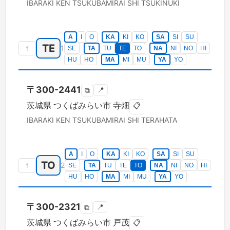
IBARAKI KEN
TSUKUBAMIRAI SHI
TSUKINUKI
A
I
O
KA
KI
KO
SA
SI
SU
TE
↑
1
SE
TA
TU
TE
TO
NA
NI
NO
HI
HU
HO
MA
MI
MU
YA
YO
〒
300-2441
📍
⧉
茨城県
つくばみらい市
寺畑
📋
IBARAKI KEN
TSUKUBAMIRAI SHI
TERAHATA
A
I
O
KA
KI
KO
SA
SI
SU
TO
↑
2
SE
TA
TU
TE
TO
NA
NI
NO
HI
HU
HO
MA
MI
MU
YA
YO
〒
300-2321
📍
⧉
茨城県
つくばみらい市
戸茂
📋