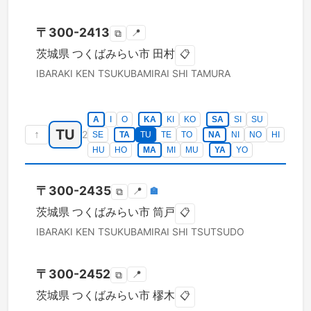
〒
300-2413
📍
⧉
茨城県
つくばみらい市
田村
📋
IBARAKI KEN
TSUKUBAMIRAI SHI
TAMURA
A
I
O
KA
KI
KO
SA
SI
SU
TU
↑
2
SE
TA
TU
TE
TO
NA
NI
NO
HI
HU
HO
MA
MI
MU
YA
YO
〒
300-2435
📍
🏣
⧉
茨城県
つくばみらい市
筒戸
📋
IBARAKI KEN
TSUKUBAMIRAI SHI
TSUTSUDO
〒
300-2452
📍
⧉
茨城県
つくばみらい市
樛木
📋