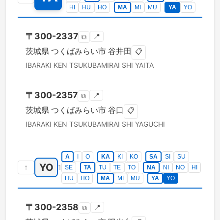
HI
HU
HO
MA
MI
MU
YA
YO
〒
300-2337
📍
⧉
茨城県
つくばみらい市
谷井田
📋
IBARAKI KEN
TSUKUBAMIRAI SHI
YAITA
〒
300-2357
📍
⧉
茨城県
つくばみらい市
谷口
📋
IBARAKI KEN
TSUKUBAMIRAI SHI
YAGUCHI
A
I
O
KA
KI
KO
SA
SI
SU
YO
↑
1
SE
TA
TU
TE
TO
NA
NI
NO
HI
HU
HO
MA
MI
MU
YA
YO
〒
300-2358
📍
⧉