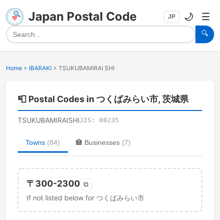
Japan Postal Code
🌙
☰
JP
🔍
Home
>
IBARAKI
>
TSUKUBAMIRAI SHI
📮
Postal Codes in つくばみらい市, 茨城県
TSUKUBAMIRAISHI
JIS:
08235
Towns
(
84
)
🏣
Businesses
(
7
)
〒
300-2300
⧉
If not listed below for つくばみらい市