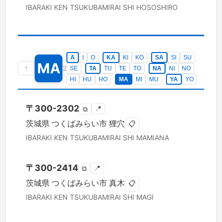
IBARAKI KEN
TSUKUBAMIRAI SHI
HOSOSHIRO
A
I
O
KA
KI
KO
SA
SI
SU
MA
↑
2
SE
TA
TU
TE
TO
NA
NI
NO
HI
HU
HO
MA
MI
MU
YA
YO
〒
300-2302
📍
⧉
茨城県
つくばみらい市
狸穴
📋
IBARAKI KEN
TSUKUBAMIRAI SHI
MAMIANA
〒
300-2414
📍
⧉
茨城県
つくばみらい市
真木
📋
IBARAKI KEN
TSUKUBAMIRAI SHI
MAGI