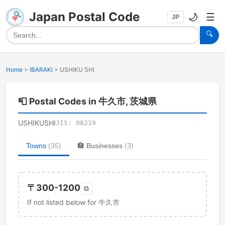
Japan Postal Code
🌙
☰
JP
🔍
Home
>
IBARAKI
>
USHIKU SHI
📮
Postal Codes in 牛久市, 茨城県
USHIKUSHI
JIS:
08219
Towns
(
35
)
🏣
Businesses
(
3
)
〒
300-1200
⧉
If not listed below for 牛久市