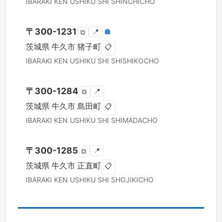
IBARAKI KEN
USHIKU SHI
SHINCHICHO
〒
300-1231
📍
🏣
⧉
茨城県
牛久市
猪子町
📋
IBARAKI KEN
USHIKU SHI
SHISHIKOCHO
〒
300-1284
📍
⧉
茨城県
牛久市
島田町
📋
IBARAKI KEN
USHIKU SHI
SHIMADACHO
〒
300-1285
📍
⧉
茨城県
牛久市
正直町
📋
IBARAKI KEN
USHIKU SHI
SHOJIKICHO