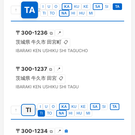
I
U
O
KA
KU
KE
SA
SI
TA
TA
↑
2
TI
TO
NA
HI
HU
MI
〒
300-1236
📍
⧉
茨城県
牛久市
田宮町
📋
IBARAKI KEN
USHIKU SHI
TAGUCHO
〒
300-1237
📍
⧉
茨城県
牛久市
田宮
📋
IBARAKI KEN
USHIKU SHI
TAGU
I
U
O
KA
KU
KE
SA
SI
TA
TI
↑
1
TI
TO
NA
HI
HU
MI
〒
300-1234
📍
🏣
⧉