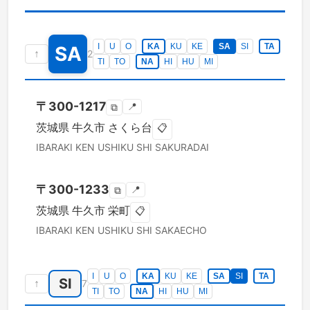
I
U
O
KA
KU
KE
SA
SI
TA
SA
↑
2
TI
TO
NA
HI
HU
MI
〒
300-1217
📍
⧉
茨城県
牛久市
さくら台
📋
IBARAKI KEN
USHIKU SHI
SAKURADAI
〒
300-1233
📍
⧉
茨城県
牛久市
栄町
📋
IBARAKI KEN
USHIKU SHI
SAKAECHO
I
U
O
KA
KU
KE
SA
SI
TA
SI
↑
7
TI
TO
NA
HI
HU
MI