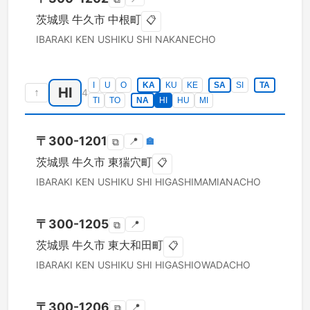
茨城県
牛久市
中根町
📋
IBARAKI KEN
USHIKU SHI
NAKANECHO
I
U
O
KA
KU
KE
SA
SI
TA
HI
↑
4
TI
TO
NA
HI
HU
MI
〒
300-1201
📍
🏣
⧉
茨城県
牛久市
東猯穴町
📋
IBARAKI KEN
USHIKU SHI
HIGASHIMAMIANACHO
〒
300-1205
📍
⧉
茨城県
牛久市
東大和田町
📋
IBARAKI KEN
USHIKU SHI
HIGASHIOWADACHO
〒
300-1206
📍
⧉