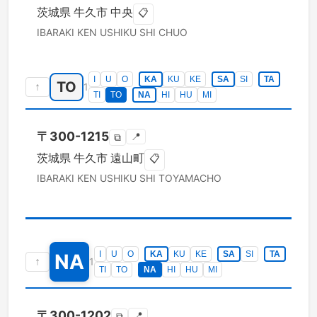
茨城県
牛久市
中央
📋
IBARAKI KEN
USHIKU SHI
CHUO
I
U
O
KA
KU
KE
SA
SI
TA
TO
↑
1
TI
TO
NA
HI
HU
MI
〒
300-1215
📍
⧉
茨城県
牛久市
遠山町
📋
IBARAKI KEN
USHIKU SHI
TOYAMACHO
I
U
O
KA
KU
KE
SA
SI
TA
NA
↑
1
TI
TO
NA
HI
HU
MI
〒
300-1202
📍
⧉