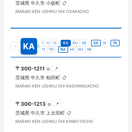
茨城県
牛久市
小坂町
📋
IBARAKI KEN
USHIKU SHI
OSAKACHO
I
U
O
KA
KU
KE
SA
SI
TA
KA
↑
6
TI
TO
NA
HI
HU
MI
〒
300-1211
📍
⧉
茨城県
牛久市
柏田町
📋
IBARAKI KEN
USHIKU SHI
KASHIWADACHO
〒
300-1213
📍
⧉
茨城県
牛久市
上太田町
📋
IBARAKI KEN
USHIKU SHI
KAMIOTACHO