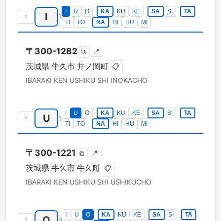
I
U
O
KA
KU
KE
SA
SI
TA
I
↑
1
TI
TO
NA
HI
HU
MI
〒
300-1282
📍
⧉
茨城県
牛久市
井ノ岡町
📋
IBARAKI KEN
USHIKU SHI
INOKACHO
I
U
O
KA
KU
KE
SA
SI
TA
U
↑
1
TI
TO
NA
HI
HU
MI
〒
300-1221
📍
⧉
茨城県
牛久市
牛久町
📋
IBARAKI KEN
USHIKU SHI
USHIKUCHO
I
U
O
KA
KU
KE
SA
SI
TA
O
↑
4