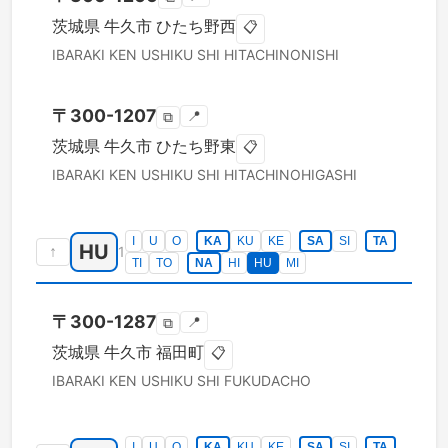
茨城県
牛久市
ひたち野西
📋
IBARAKI KEN
USHIKU SHI
HITACHINONISHI
〒
300-1207
📍
⧉
茨城県
牛久市
ひたち野東
📋
IBARAKI KEN
USHIKU SHI
HITACHINOHIGASHI
I
U
O
KA
KU
KE
SA
SI
TA
HU
↑
1
TI
TO
NA
HI
HU
MI
〒
300-1287
📍
⧉
茨城県
牛久市
福田町
📋
IBARAKI KEN
USHIKU SHI
FUKUDACHO
I
U
O
KA
KU
KE
SA
SI
TA