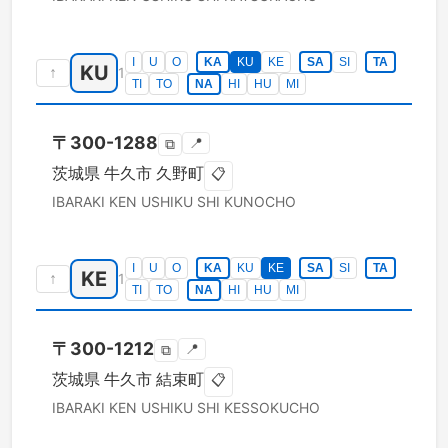
I
U
O
KA
KU
KE
SA
SI
TA
KU
↑
1
TI
TO
NA
HI
HU
MI
〒
300-1288
📍
⧉
茨城県
牛久市
久野町
📋
IBARAKI KEN
USHIKU SHI
KUNOCHO
I
U
O
KA
KU
KE
SA
SI
TA
KE
↑
1
TI
TO
NA
HI
HU
MI
〒
300-1212
📍
⧉
茨城県
牛久市
結束町
📋
IBARAKI KEN
USHIKU SHI
KESSOKUCHO