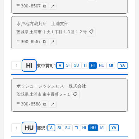
〒
300-8567
⧉
📍
水戸地方裁判所 土浦支部
📋
茨城県
土浦市
中央
１丁目１３番１２号
〒
300-8567
⧉
📍
HI
↑
1
東中貫町
A
SI
SU
TI
HI
HU
MI
YA
ボッシュ・レックスロス 株式会社
📋
茨城県
土浦市
東中貫町
５－１
〒
300-8588
⧉
📍
HU
↑
1
藤沢
A
SI
SU
TI
HI
HU
MI
YA