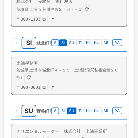
株式会社 長崎屋 荒川沖店
📋
茨城県
土浦市
荒川沖東
２丁目７－１
〒
300-1193
⧉
📍
SI
↑
1
城北町
A
SI
SU
TI
HI
HU
MI
YA
土浦税務署
茨城県
土浦市
城北町
４－１５（土浦郵便局私書箱第２０
📋
号）
〒
300-8601
⧉
📍
SU
↑
1
菅谷町
A
SI
SU
TI
HI
HU
MI
YA
オリエンタルモーター 株式会社 土浦事業所