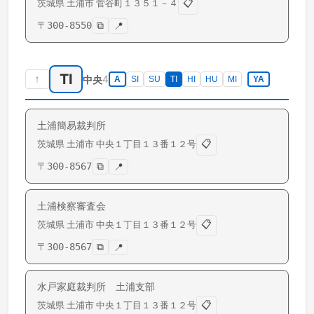
📋
茨城県
土浦市
菅谷町
１３５１－４
〒
300-8550
⧉
📍
TI
↑
4
中央
A
SI
SU
TI
HI
HU
MI
YA
土浦簡易裁判所
📋
茨城県
土浦市
中央
１丁目１３番１２号
〒
300-8567
⧉
📍
土浦検察審査会
📋
茨城県
土浦市
中央
１丁目１３番１２号
〒
300-8567
⧉
📍
水戸家庭裁判所 土浦支部
📋
茨城県
土浦市
中央
１丁目１３番１２号