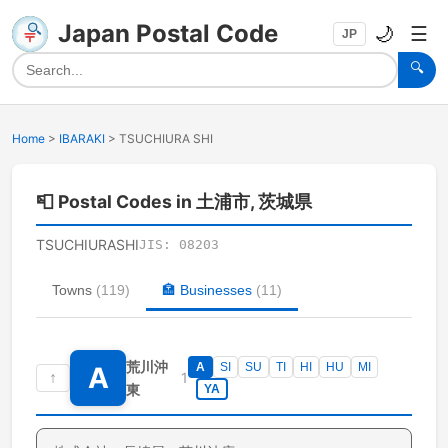
Japan Postal Code
🌙
☰
JP
🔍
Home
>
IBARAKI
>
TSUCHIURA SHI
📮
Postal Codes in 土浦市, 茨城県
TSUCHIURASHI
JIS:
08203
Towns
(
119
)
🏣
Businesses
(
11
)
荒川沖
A
SI
SU
TI
HI
HU
MI
A
↑
1
東
YA