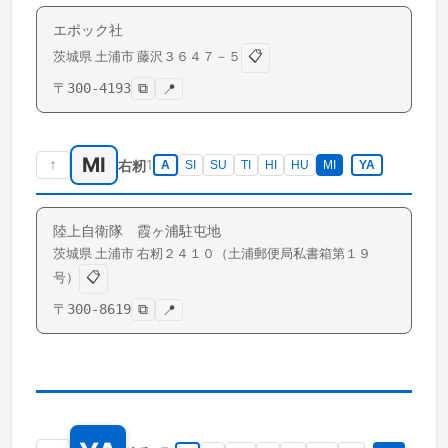
エポック社
📋
茨城県
土浦市
藤沢
３６４７－５
〒
300-4193
⧉
📍
MI
↑
1
右籾
A
SI
SU
TI
HI
HU
MI
YA
陸上自衛隊 霞ヶ浦駐屯地
茨城県
土浦市
右籾
２４１０（土浦郵便局私書箱第１９
📋
号）
〒
300-8619
⧉
📍