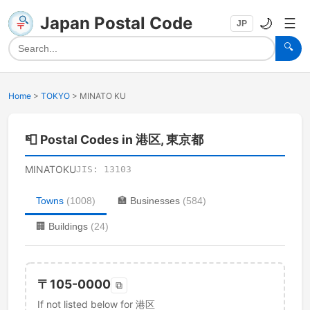
Japan Postal Code
🌙
☰
JP
🔍
Home
>
TOKYO
>
MINATO KU
📮
Postal Codes in 港区, 東京都
MINATOKU
JIS:
13103
Towns
(
1008
)
🏣
Businesses
(
584
)
🏢
Buildings
(
24
)
〒
105-0000
⧉
If not listed below for 港区