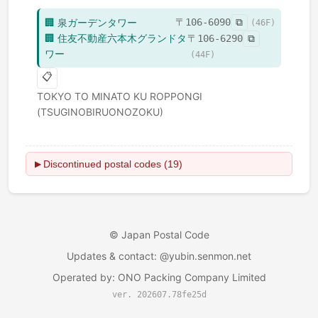
🏢
泉ガーデンタワー
〒
106-6090
⧉
(
46
F)
🏢
住友不動産六本木グランドタ
〒
106-6290
⧉
ワー
(
44
F)
📋
TOKYO TO
MINATO KU
ROPPONGI
(TSUGINOBIRUONOZOKU)
Discontinued postal codes (19)
▶
©
Japan Postal Code
Updates & contact
: @yubin.senmon.net
Operated by
:
ONO Packing Company Limited
ver. 202607.78fe25d