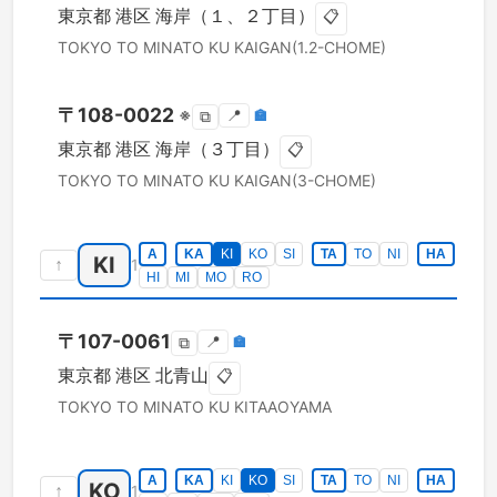
東京都
港区
海岸（１、２丁目）
📋
TOKYO TO
MINATO KU
KAIGAN(1.2-CHOME)
〒
108-0022
※
📍
🏣
⧉
東京都
港区
海岸（３丁目）
📋
TOKYO TO
MINATO KU
KAIGAN(3-CHOME)
A
KA
KI
KO
SI
TA
TO
NI
HA
KI
↑
1
HI
MI
MO
RO
〒
107-0061
📍
🏣
⧉
東京都
港区
北青山
📋
TOKYO TO
MINATO KU
KITAAOYAMA
A
KA
KI
KO
SI
TA
TO
NI
HA
KO
↑
1