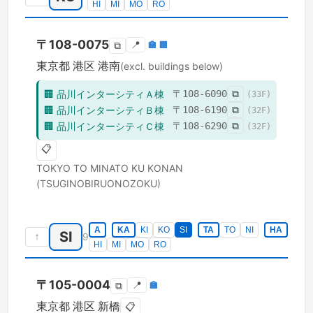
HI
MI
MO
RO
〒
108-0075
📍
🏣
🏢
⧉
東京都
港区
港南
(excl. buildings below)
🏢
品川インターシティＡ棟
〒
108-6090
⧉
(
33
F)
🏢
品川インターシティＢ棟
〒
108-6190
⧉
(
32
F)
🏢
品川インターシティＣ棟
〒
108-6290
⧉
(
32
F)
📋
TOKYO TO
MINATO KU
KONAN
(TSUGINOBIRUONOZOKU)
A
KA
KI
KO
SI
TA
TO
NI
HA
SI
↑
9
HI
MI
MO
RO
〒
105-0004
📍
🏣
⧉
東京都
港区
新橋
📋