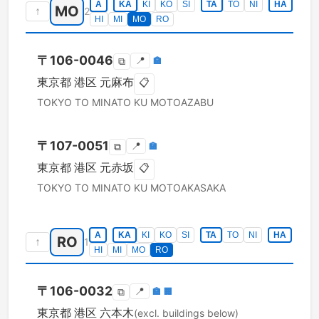
A
KA
KI
KO
SI
TA
TO
NI
HA
MO
↑
2
HI
MI
MO
RO
〒
106-0046
📍
🏣
⧉
東京都
港区
元麻布
📋
TOKYO TO
MINATO KU
MOTOAZABU
〒
107-0051
📍
🏣
⧉
東京都
港区
元赤坂
📋
TOKYO TO
MINATO KU
MOTOAKASAKA
A
KA
KI
KO
SI
TA
TO
NI
HA
RO
↑
1
HI
MI
MO
RO
〒
106-0032
📍
🏣
🏢
⧉
東京都
港区
六本木
(excl. buildings below)