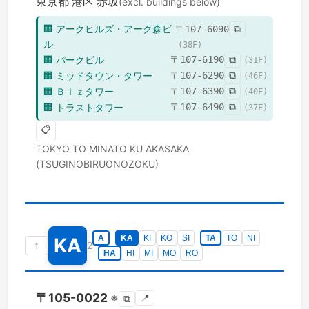
東京都
港区
赤坂
(excl. buildings below)
🏢
アークヒルズ・アーク森ビ
〒
107-6090
⧉
ル
(
38
F)
🏢
パークビル
〒
107-6190
⧉
(
31
F)
🏢
ミッドタウン・タワー
〒
107-6290
⧉
(
46
F)
🏢
Ｂｉｚタワー
〒
107-6390
⧉
(
40
F)
🏢
トラストタワー
〒
107-6490
⧉
(
37
F)
📋
TOKYO TO
MINATO KU
AKASAKA
(TSUGINOBIRUONOZOKU)
A
KA
KI
KO
SI
TA
TO
NI
KA
↑
2
HA
HI
MI
MO
RO
〒
105-0022
※
📍
⧉