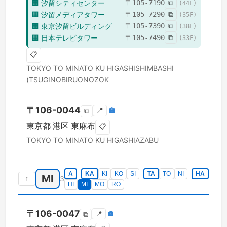
🏢
汐留シティセンター
〒
105-7190
⧉
(
44
F)
🏢
汐留メディアタワー
〒
105-7290
⧉
(
35
F)
🏢
東京汐留ビルディング
〒
105-7390
⧉
(
38
F)
🏢
日本テレビタワー
〒
105-7490
⧉
(
33
F)
📋
TOKYO TO
MINATO KU
HIGASHISHIMBASHI
(TSUGINOBIRUONOZOK
〒
106-0044
📍
🏣
⧉
東京都
港区
東麻布
📋
TOKYO TO
MINATO KU
HIGASHIAZABU
A
KA
KI
KO
SI
TA
TO
NI
HA
MI
↑
3
HI
MI
MO
RO
〒
106-0047
📍
🏣
⧉