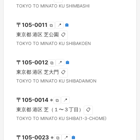
TOKYO TO
MINATO KU
SHIMBASHI
〒
105-0011
📍
🏣
⧉
東京都
港区
芝公園
📋
TOKYO TO
MINATO KU
SHIBAKOEN
〒
105-0012
📍
🏣
⧉
東京都
港区
芝大門
📋
TOKYO TO
MINATO KU
SHIBADAIMON
〒
105-0014
※
📍
⧉
東京都
港区
芝（１〜３丁目）
📋
TOKYO TO
MINATO KU
SHIBA(1-3-CHOME)
〒
105-0023
※
📍
🏣
⧉