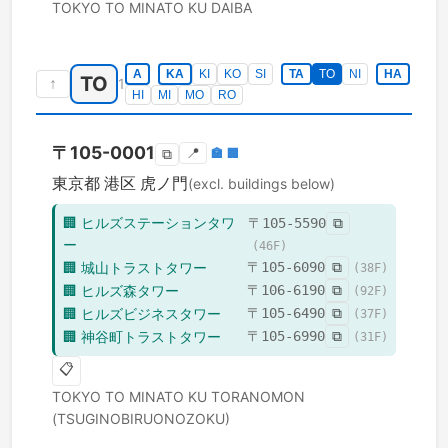
TOKYO TO
MINATO KU
DAIBA
A
KA
KI
KO
SI
TA
TO
NI
HA
TO
↑
1
HI
MI
MO
RO
〒
105-0001
📍
🏣
🏢
⧉
東京都
港区
虎ノ門
(excl. buildings below)
🏢
ヒルズステーションタワ
〒
105-5590
⧉
ー
(
46
F)
🏢
城山トラストタワー
〒
105-6090
⧉
(
38
F)
🏢
ヒルズ森タワー
〒
106-6190
⧉
(
92
F)
🏢
ヒルズビジネスタワー
〒
105-6490
⧉
(
37
F)
🏢
神谷町トラストタワー
〒
105-6990
⧉
(
31
F)
📋
TOKYO TO
MINATO KU
TORANOMON
(TSUGINOBIRUONOZOKU)