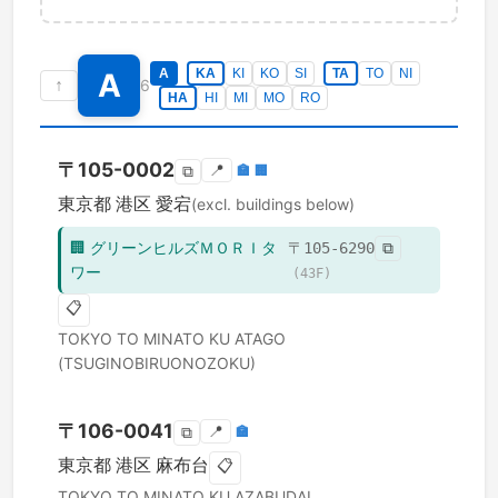
A
KA
KI
KO
SI
TA
TO
NI
A
↑
6
HA
HI
MI
MO
RO
〒
105-0002
📍
🏣
🏢
⧉
東京都
港区
愛宕
(excl. buildings below)
🏢
グリーンヒルズＭＯＲＩタ
〒
105-6290
⧉
ワー
(
43
F)
📋
TOKYO TO
MINATO KU
ATAGO
(TSUGINOBIRUONOZOKU)
〒
106-0041
📍
🏣
⧉
東京都
港区
麻布台
📋
TOKYO TO
MINATO KU
AZABUDAI