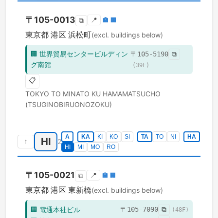
〒
105-0013
📍
🏣
🏢
⧉
東京都
港区
浜松町
(excl. buildings below)
🏢
世界貿易センタービルディン
〒
105-5190
⧉
グ南館
(
39
F)
📋
TOKYO TO
MINATO KU
HAMAMATSUCHO
(TSUGINOBIRUONOZOKU)
A
KA
KI
KO
SI
TA
TO
NI
HA
HI
↑
2
HI
MI
MO
RO
〒
105-0021
📍
🏣
🏢
⧉
東京都
港区
東新橋
(excl. buildings below)
🏢
電通本社ビル
〒
105-7090
⧉
(
48
F)