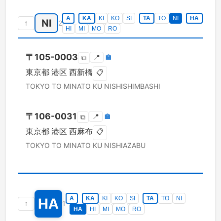
A
KA
KI
KO
SI
TA
TO
NI
HA
NI
↑
2
HI
MI
MO
RO
〒
105-0003
📍
🏣
⧉
東京都
港区
西新橋
📋
TOKYO TO
MINATO KU
NISHISHIMBASHI
〒
106-0031
📍
🏣
⧉
東京都
港区
西麻布
📋
TOKYO TO
MINATO KU
NISHIAZABU
A
KA
KI
KO
SI
TA
TO
NI
HA
↑
1
HA
HI
MI
MO
RO