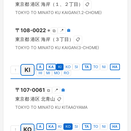
東京都
港区
海岸（１、２丁目）
📋
TOKYO TO
MINATO KU
KAIGAN(1.2-CHOME)
〒
108-0022
※
📍
🏣
⧉
東京都
港区
海岸（３丁目）
📋
TOKYO TO
MINATO KU
KAIGAN(3-CHOME)
A
KA
KI
KO
SI
TA
TO
NI
HA
KI
↑
1
HI
MI
MO
RO
〒
107-0061
📍
🏣
⧉
東京都
港区
北青山
📋
TOKYO TO
MINATO KU
KITAAOYAMA
A
KA
KI
KO
SI
TA
TO
NI
HA
KO
↑
1