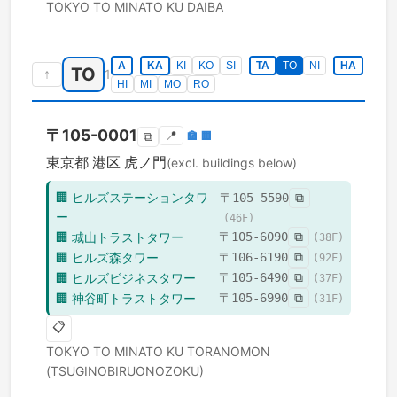
TOKYO TO
MINATO KU
DAIBA
A
KA
KI
KO
SI
TA
TO
NI
HA
TO
↑
1
HI
MI
MO
RO
〒
105-0001
📍
🏣
🏢
⧉
東京都
港区
虎ノ門
(excl. buildings below)
🏢
ヒルズステーションタワ
〒
105-5590
⧉
ー
(
46
F)
🏢
城山トラストタワー
〒
105-6090
⧉
(
38
F)
🏢
ヒルズ森タワー
〒
106-6190
⧉
(
92
F)
🏢
ヒルズビジネスタワー
〒
105-6490
⧉
(
37
F)
🏢
神谷町トラストタワー
〒
105-6990
⧉
(
31
F)
📋
TOKYO TO
MINATO KU
TORANOMON
(TSUGINOBIRUONOZOKU)