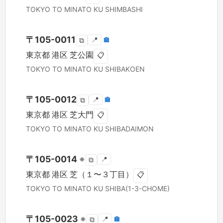
TOKYO TO
MINATO KU
SHIMBASHI
〒
105-0011
📍
🏣
⧉
東京都
港区
芝公園
📋
TOKYO TO
MINATO KU
SHIBAKOEN
〒
105-0012
📍
🏣
⧉
東京都
港区
芝大門
📋
TOKYO TO
MINATO KU
SHIBADAIMON
〒
105-0014
※
📍
⧉
東京都
港区
芝（１〜３丁目）
📋
TOKYO TO
MINATO KU
SHIBA(1-3-CHOME)
〒
105-0023
※
📍
🏣
⧉