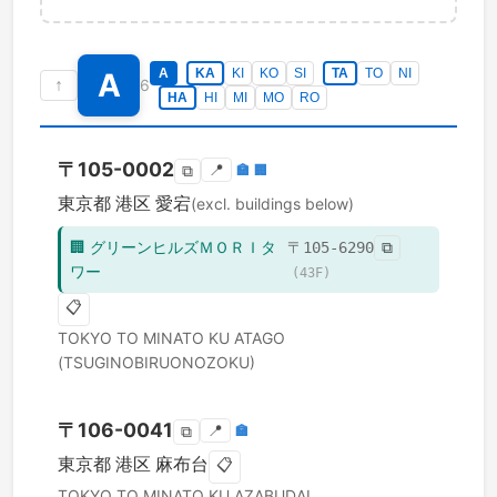
A
KA
KI
KO
SI
TA
TO
NI
A
↑
6
HA
HI
MI
MO
RO
〒
105-0002
📍
🏣
🏢
⧉
東京都
港区
愛宕
(excl. buildings below)
🏢
グリーンヒルズＭＯＲＩタ
〒
105-6290
⧉
ワー
(
43
F)
📋
TOKYO TO
MINATO KU
ATAGO
(TSUGINOBIRUONOZOKU)
〒
106-0041
📍
🏣
⧉
東京都
港区
麻布台
📋
TOKYO TO
MINATO KU
AZABUDAI