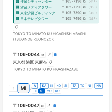
🏢
汐留シティセンター
〒
105-7190
⧉
(
44
F)
🏢
汐留メディアタワー
〒
105-7290
⧉
(
35
F)
🏢
東京汐留ビルディング
〒
105-7390
⧉
(
38
F)
🏢
日本テレビタワー
〒
105-7490
⧉
(
33
F)
📋
TOKYO TO
MINATO KU
HIGASHISHIMBASHI
(TSUGINOBIRUONOZOK
〒
106-0044
📍
🏣
⧉
東京都
港区
東麻布
📋
TOKYO TO
MINATO KU
HIGASHIAZABU
A
KA
KI
KO
SI
TA
TO
NI
HA
MI
↑
3
HI
MI
MO
RO
〒
106-0047
📍
🏣
⧉