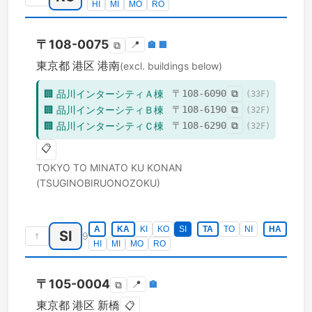
HI
MI
MO
RO
〒
108-0075
📍
🏣
🏢
⧉
東京都
港区
港南
(excl. buildings below)
🏢
品川インターシティＡ棟
〒
108-6090
⧉
(
33
F)
🏢
品川インターシティＢ棟
〒
108-6190
⧉
(
32
F)
🏢
品川インターシティＣ棟
〒
108-6290
⧉
(
32
F)
📋
TOKYO TO
MINATO KU
KONAN
(TSUGINOBIRUONOZOKU)
A
KA
KI
KO
SI
TA
TO
NI
HA
SI
↑
9
HI
MI
MO
RO
〒
105-0004
📍
🏣
⧉
東京都
港区
新橋
📋