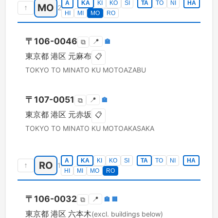
A
KA
KI
KO
SI
TA
TO
NI
HA
MO
↑
2
HI
MI
MO
RO
〒
106-0046
📍
🏣
⧉
東京都
港区
元麻布
📋
TOKYO TO
MINATO KU
MOTOAZABU
〒
107-0051
📍
🏣
⧉
東京都
港区
元赤坂
📋
TOKYO TO
MINATO KU
MOTOAKASAKA
A
KA
KI
KO
SI
TA
TO
NI
HA
RO
↑
1
HI
MI
MO
RO
〒
106-0032
📍
🏣
🏢
⧉
東京都
港区
六本木
(excl. buildings below)