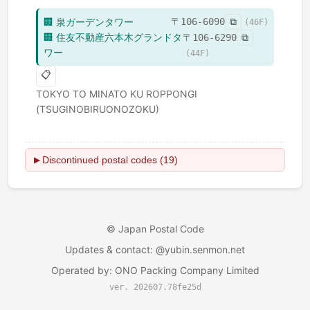
🏢
泉ガーデンタワー
〒
106-6090
⧉
(
46
F)
🏢
住友不動産六本木グランドタ
〒
106-6290
⧉
ワー
(
44
F)
📋
TOKYO TO
MINATO KU
ROPPONGI
(TSUGINOBIRUONOZOKU)
Discontinued postal codes (19)
▶
©
Japan Postal Code
Updates & contact
: @yubin.senmon.net
Operated by
:
ONO Packing Company Limited
ver. 202607.78fe25d