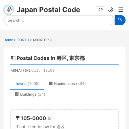
Japan Postal Code
🌙
☰
JP
🔍
Home
>
TOKYO
>
MINATO KU
📮
Postal Codes in 港区, 東京都
MINATOKU
JIS:
13103
Towns
(
1008
)
🏣
Businesses
(
584
)
🏢
Buildings
(
24
)
〒
105-0000
⧉
If not listed below for 港区