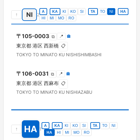
A
KA
KI
KO
SI
TA
TO
NI
HA
NI
↑
2
HI
MI
MO
RO
〒
105-0003
📍
🏣
⧉
東京都
港区
西新橋
📋
TOKYO TO
MINATO KU
NISHISHIMBASHI
〒
106-0031
📍
🏣
⧉
東京都
港区
西麻布
📋
TOKYO TO
MINATO KU
NISHIAZABU
A
KA
KI
KO
SI
TA
TO
NI
HA
↑
1
HA
HI
MI
MO
RO