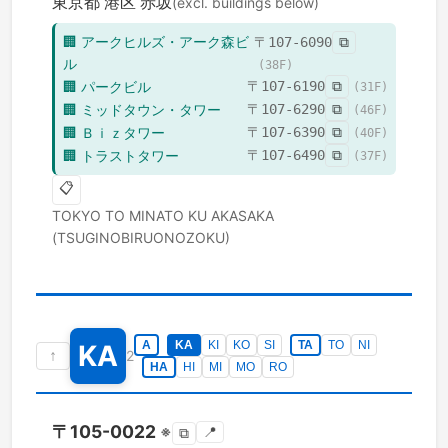
東京都
港区
赤坂
(excl. buildings below)
🏢
アークヒルズ・アーク森ビ
〒
107-6090
⧉
ル
(
38
F)
🏢
パークビル
〒
107-6190
⧉
(
31
F)
🏢
ミッドタウン・タワー
〒
107-6290
⧉
(
46
F)
🏢
Ｂｉｚタワー
〒
107-6390
⧉
(
40
F)
🏢
トラストタワー
〒
107-6490
⧉
(
37
F)
📋
TOKYO TO
MINATO KU
AKASAKA
(TSUGINOBIRUONOZOKU)
A
KA
KI
KO
SI
TA
TO
NI
KA
↑
2
HA
HI
MI
MO
RO
〒
105-0022
※
📍
⧉