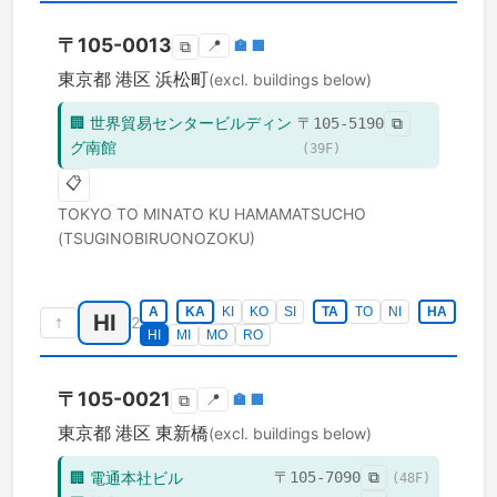
〒
105-0013
📍
🏣
🏢
⧉
東京都
港区
浜松町
(excl. buildings below)
🏢
世界貿易センタービルディン
〒
105-5190
⧉
グ南館
(
39
F)
📋
TOKYO TO
MINATO KU
HAMAMATSUCHO
(TSUGINOBIRUONOZOKU)
A
KA
KI
KO
SI
TA
TO
NI
HA
HI
↑
2
HI
MI
MO
RO
〒
105-0021
📍
🏣
🏢
⧉
東京都
港区
東新橋
(excl. buildings below)
🏢
電通本社ビル
〒
105-7090
⧉
(
48
F)