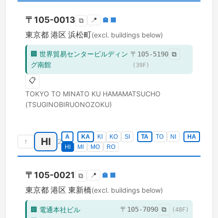
〒
105-0013
📍
🏣
🏢
⧉
東京都
港区
浜松町
(excl. buildings below)
🏢
世界貿易センタービルディン
〒
105-5190
⧉
グ南館
(
39
F)
📋
TOKYO TO
MINATO KU
HAMAMATSUCHO
(TSUGINOBIRUONOZOKU)
A
KA
KI
KO
SI
TA
TO
NI
HA
HI
↑
2
HI
MI
MO
RO
〒
105-0021
📍
🏣
🏢
⧉
東京都
港区
東新橋
(excl. buildings below)
🏢
電通本社ビル
〒
105-7090
⧉
(
48
F)