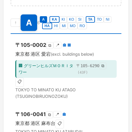
A
KA
KI
KO
SI
TA
TO
NI
A
↑
6
HA
HI
MI
MO
RO
〒
105-0002
📍
🏣
🏢
⧉
東京都
港区
愛宕
(excl. buildings below)
🏢
グリーンヒルズＭＯＲＩタ
〒
105-6290
⧉
ワー
(
43
F)
📋
TOKYO TO
MINATO KU
ATAGO
(TSUGINOBIRUONOZOKU)
〒
106-0041
📍
🏣
⧉
東京都
港区
麻布台
📋
TOKYO TO
MINATO KU
AZABUDAI