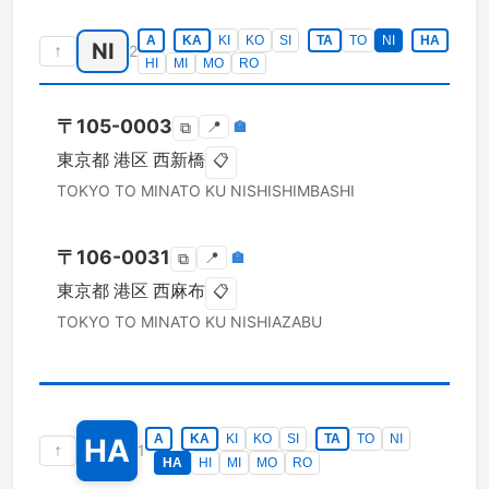
A
KA
KI
KO
SI
TA
TO
NI
HA
NI
↑
2
HI
MI
MO
RO
〒
105-0003
📍
🏣
⧉
東京都
港区
西新橋
📋
TOKYO TO
MINATO KU
NISHISHIMBASHI
〒
106-0031
📍
🏣
⧉
東京都
港区
西麻布
📋
TOKYO TO
MINATO KU
NISHIAZABU
A
KA
KI
KO
SI
TA
TO
NI
HA
↑
1
HA
HI
MI
MO
RO