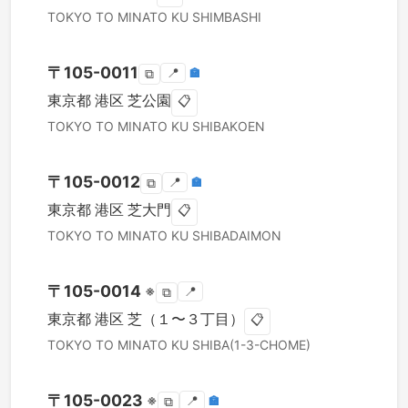
TOKYO TO
MINATO KU
SHIMBASHI
〒
105-0011
📍
🏣
⧉
東京都
港区
芝公園
📋
TOKYO TO
MINATO KU
SHIBAKOEN
〒
105-0012
📍
🏣
⧉
東京都
港区
芝大門
📋
TOKYO TO
MINATO KU
SHIBADAIMON
〒
105-0014
※
📍
⧉
東京都
港区
芝（１〜３丁目）
📋
TOKYO TO
MINATO KU
SHIBA(1-3-CHOME)
〒
105-0023
※
📍
🏣
⧉