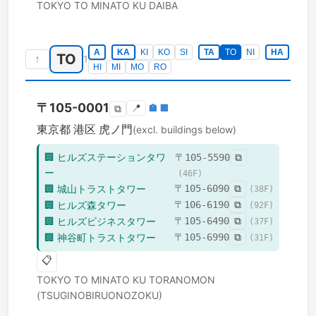
TOKYO TO
MINATO KU
DAIBA
A
KA
KI
KO
SI
TA
TO
NI
HA
TO
↑
1
HI
MI
MO
RO
〒
105-0001
📍
🏣
🏢
⧉
東京都
港区
虎ノ門
(excl. buildings below)
🏢
ヒルズステーションタワ
〒
105-5590
⧉
ー
(
46
F)
🏢
城山トラストタワー
〒
105-6090
⧉
(
38
F)
🏢
ヒルズ森タワー
〒
106-6190
⧉
(
92
F)
🏢
ヒルズビジネスタワー
〒
105-6490
⧉
(
37
F)
🏢
神谷町トラストタワー
〒
105-6990
⧉
(
31
F)
📋
TOKYO TO
MINATO KU
TORANOMON
(TSUGINOBIRUONOZOKU)