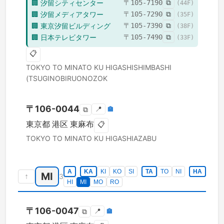
🏢
汐留シティセンター
〒
105-7190
⧉
(
44
F)
🏢
汐留メディアタワー
〒
105-7290
⧉
(
35
F)
🏢
東京汐留ビルディング
〒
105-7390
⧉
(
38
F)
🏢
日本テレビタワー
〒
105-7490
⧉
(
33
F)
📋
TOKYO TO
MINATO KU
HIGASHISHIMBASHI
(TSUGINOBIRUONOZOK
〒
106-0044
📍
🏣
⧉
東京都
港区
東麻布
📋
TOKYO TO
MINATO KU
HIGASHIAZABU
A
KA
KI
KO
SI
TA
TO
NI
HA
MI
↑
3
HI
MI
MO
RO
〒
106-0047
📍
🏣
⧉