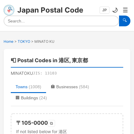
Japan Postal Code
🌙
☰
JP
🔍
Home
>
TOKYO
>
MINATO KU
📮
Postal Codes in 港区, 東京都
MINATOKU
JIS:
13103
Towns
(
1008
)
🏣
Businesses
(
584
)
🏢
Buildings
(
24
)
〒
105-0000
⧉
If not listed below for 港区