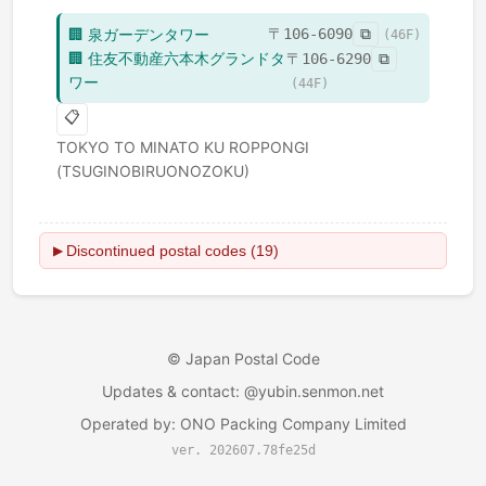
🏢
泉ガーデンタワー
〒
106-6090
⧉
(
46
F)
🏢
住友不動産六本木グランドタ
〒
106-6290
⧉
ワー
(
44
F)
📋
TOKYO TO
MINATO KU
ROPPONGI
(TSUGINOBIRUONOZOKU)
Discontinued postal codes (19)
▶
©
Japan Postal Code
Updates & contact
: @yubin.senmon.net
Operated by
:
ONO Packing Company Limited
ver. 202607.78fe25d