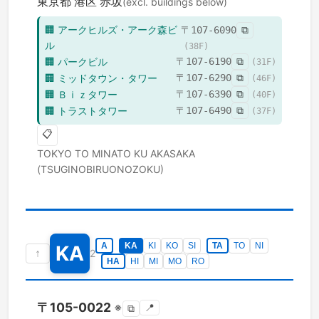
東京都
港区
赤坂
(excl. buildings below)
🏢
アークヒルズ・アーク森ビ
〒
107-6090
⧉
ル
(
38
F)
🏢
パークビル
〒
107-6190
⧉
(
31
F)
🏢
ミッドタウン・タワー
〒
107-6290
⧉
(
46
F)
🏢
Ｂｉｚタワー
〒
107-6390
⧉
(
40
F)
🏢
トラストタワー
〒
107-6490
⧉
(
37
F)
📋
TOKYO TO
MINATO KU
AKASAKA
(TSUGINOBIRUONOZOKU)
A
KA
KI
KO
SI
TA
TO
NI
KA
↑
2
HA
HI
MI
MO
RO
〒
105-0022
※
📍
⧉