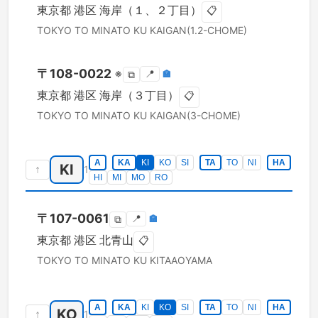
東京都
港区
海岸（１、２丁目）
📋
TOKYO TO
MINATO KU
KAIGAN(1.2-CHOME)
〒
108-0022
※
📍
🏣
⧉
東京都
港区
海岸（３丁目）
📋
TOKYO TO
MINATO KU
KAIGAN(3-CHOME)
A
KA
KI
KO
SI
TA
TO
NI
HA
KI
↑
1
HI
MI
MO
RO
〒
107-0061
📍
🏣
⧉
東京都
港区
北青山
📋
TOKYO TO
MINATO KU
KITAAOYAMA
A
KA
KI
KO
SI
TA
TO
NI
HA
KO
↑
1