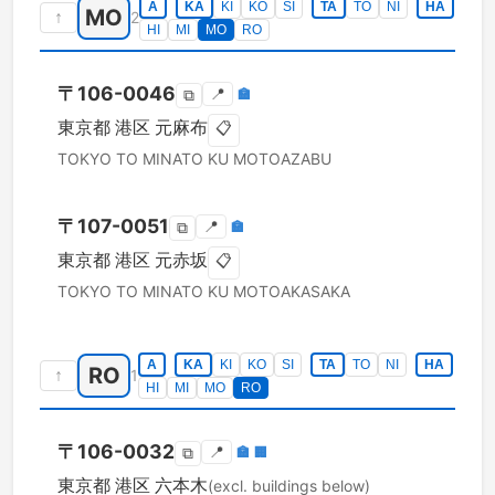
A
KA
KI
KO
SI
TA
TO
NI
HA
MO
↑
2
HI
MI
MO
RO
〒
106-0046
📍
🏣
⧉
東京都
港区
元麻布
📋
TOKYO TO
MINATO KU
MOTOAZABU
〒
107-0051
📍
🏣
⧉
東京都
港区
元赤坂
📋
TOKYO TO
MINATO KU
MOTOAKASAKA
A
KA
KI
KO
SI
TA
TO
NI
HA
RO
↑
1
HI
MI
MO
RO
〒
106-0032
📍
🏣
🏢
⧉
東京都
港区
六本木
(excl. buildings below)