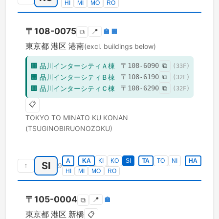
HI
MI
MO
RO
〒
108-0075
📍
🏣
🏢
⧉
東京都
港区
港南
(excl. buildings below)
🏢
品川インターシティＡ棟
〒
108-6090
⧉
(
33
F)
🏢
品川インターシティＢ棟
〒
108-6190
⧉
(
32
F)
🏢
品川インターシティＣ棟
〒
108-6290
⧉
(
32
F)
📋
TOKYO TO
MINATO KU
KONAN
(TSUGINOBIRUONOZOKU)
A
KA
KI
KO
SI
TA
TO
NI
HA
SI
↑
9
HI
MI
MO
RO
〒
105-0004
📍
🏣
⧉
東京都
港区
新橋
📋