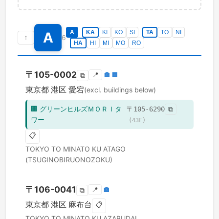
A
KA
KI
KO
SI
TA
TO
NI
A
↑
6
HA
HI
MI
MO
RO
〒
105-0002
📍
🏣
🏢
⧉
東京都
港区
愛宕
(excl. buildings below)
🏢
グリーンヒルズＭＯＲＩタ
〒
105-6290
⧉
ワー
(
43
F)
📋
TOKYO TO
MINATO KU
ATAGO
(TSUGINOBIRUONOZOKU)
〒
106-0041
📍
🏣
⧉
東京都
港区
麻布台
📋
TOKYO TO
MINATO KU
AZABUDAI