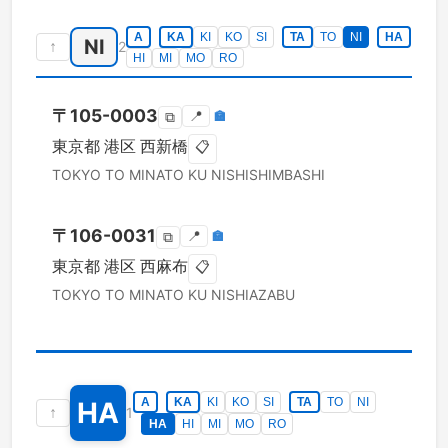
A
KA
KI
KO
SI
TA
TO
NI
HA
NI
↑
2
HI
MI
MO
RO
〒
105-0003
📍
🏣
⧉
東京都
港区
西新橋
📋
TOKYO TO
MINATO KU
NISHISHIMBASHI
〒
106-0031
📍
🏣
⧉
東京都
港区
西麻布
📋
TOKYO TO
MINATO KU
NISHIAZABU
A
KA
KI
KO
SI
TA
TO
NI
HA
↑
1
HA
HI
MI
MO
RO