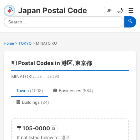
Japan Postal Code
🌙
☰
JP
🔍
Home
>
TOKYO
>
MINATO KU
📮
Postal Codes in 港区, 東京都
MINATOKU
JIS:
13103
Towns
(
1008
)
🏣
Businesses
(
584
)
🏢
Buildings
(
24
)
〒
105-0000
⧉
If not listed below for 港区