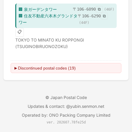
🏢
泉ガーデンタワー
〒
106-6090
⧉
(
46
F)
🏢
住友不動産六本木グランドタ
〒
106-6290
⧉
ワー
(
44
F)
📋
TOKYO TO
MINATO KU
ROPPONGI
(TSUGINOBIRUONOZOKU)
Discontinued postal codes (19)
▶
©
Japan Postal Code
Updates & contact
: @yubin.senmon.net
Operated by
:
ONO Packing Company Limited
ver. 202607.78fe25d