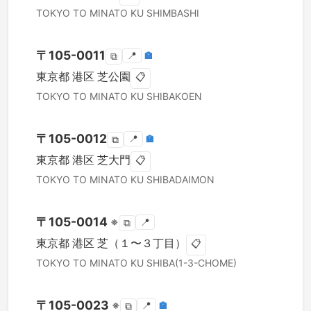
TOKYO TO
MINATO KU
SHIMBASHI
〒
105-0011
📍
🏣
⧉
東京都
港区
芝公園
📋
TOKYO TO
MINATO KU
SHIBAKOEN
〒
105-0012
📍
🏣
⧉
東京都
港区
芝大門
📋
TOKYO TO
MINATO KU
SHIBADAIMON
〒
105-0014
※
📍
⧉
東京都
港区
芝（１〜３丁目）
📋
TOKYO TO
MINATO KU
SHIBA(1-3-CHOME)
〒
105-0023
※
📍
🏣
⧉