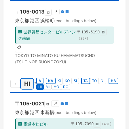
〒
105-0013
📍
🏣
🏢
⧉
東京都
港区
浜松町
(excl. buildings below)
🏢
世界貿易センタービルディン
〒
105-5190
⧉
グ南館
(
39
F)
📋
TOKYO TO
MINATO KU
HAMAMATSUCHO
(TSUGINOBIRUONOZOKU)
A
KA
KI
KO
SI
TA
TO
NI
HA
HI
↑
2
HI
MI
MO
RO
〒
105-0021
📍
🏣
🏢
⧉
東京都
港区
東新橋
(excl. buildings below)
🏢
電通本社ビル
〒
105-7090
⧉
(
48
F)