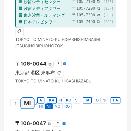
🏢
汐留シティセンター
〒
105-7190
⧉
(
44
F)
🏢
汐留メディアタワー
〒
105-7290
⧉
(
35
F)
🏢
東京汐留ビルディング
〒
105-7390
⧉
(
38
F)
🏢
日本テレビタワー
〒
105-7490
⧉
(
33
F)
📋
TOKYO TO
MINATO KU
HIGASHISHIMBASHI
(TSUGINOBIRUONOZOK
〒
106-0044
📍
🏣
⧉
東京都
港区
東麻布
📋
TOKYO TO
MINATO KU
HIGASHIAZABU
A
KA
KI
KO
SI
TA
TO
NI
HA
MI
↑
3
HI
MI
MO
RO
〒
106-0047
📍
🏣
⧉