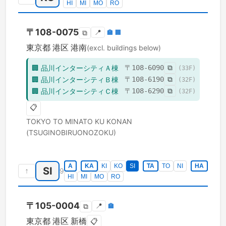
HI
MI
MO
RO
〒
108-0075
📍
🏣
🏢
⧉
東京都
港区
港南
(excl. buildings below)
🏢
品川インターシティＡ棟
〒
108-6090
⧉
(
33
F)
🏢
品川インターシティＢ棟
〒
108-6190
⧉
(
32
F)
🏢
品川インターシティＣ棟
〒
108-6290
⧉
(
32
F)
📋
TOKYO TO
MINATO KU
KONAN
(TSUGINOBIRUONOZOKU)
A
KA
KI
KO
SI
TA
TO
NI
HA
SI
↑
9
HI
MI
MO
RO
〒
105-0004
📍
🏣
⧉
東京都
港区
新橋
📋