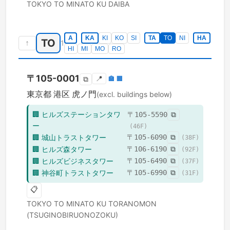
TOKYO TO
MINATO KU
DAIBA
A
KA
KI
KO
SI
TA
TO
NI
HA
TO
↑
1
HI
MI
MO
RO
〒
105-0001
📍
🏣
🏢
⧉
東京都
港区
虎ノ門
(excl. buildings below)
🏢
ヒルズステーションタワ
〒
105-5590
⧉
ー
(
46
F)
🏢
城山トラストタワー
〒
105-6090
⧉
(
38
F)
🏢
ヒルズ森タワー
〒
106-6190
⧉
(
92
F)
🏢
ヒルズビジネスタワー
〒
105-6490
⧉
(
37
F)
🏢
神谷町トラストタワー
〒
105-6990
⧉
(
31
F)
📋
TOKYO TO
MINATO KU
TORANOMON
(TSUGINOBIRUONOZOKU)