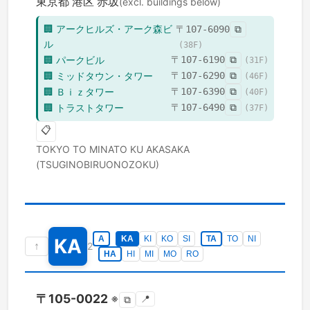
東京都
港区
赤坂
(excl. buildings below)
🏢
アークヒルズ・アーク森ビ
〒
107-6090
⧉
ル
(
38
F)
🏢
パークビル
〒
107-6190
⧉
(
31
F)
🏢
ミッドタウン・タワー
〒
107-6290
⧉
(
46
F)
🏢
Ｂｉｚタワー
〒
107-6390
⧉
(
40
F)
🏢
トラストタワー
〒
107-6490
⧉
(
37
F)
📋
TOKYO TO
MINATO KU
AKASAKA
(TSUGINOBIRUONOZOKU)
A
KA
KI
KO
SI
TA
TO
NI
KA
↑
2
HA
HI
MI
MO
RO
〒
105-0022
※
📍
⧉