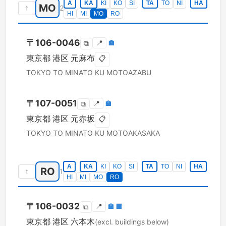
A
KA
KI
KO
SI
TA
TO
NI
HA
MO
↑
2
HI
MI
MO
RO
〒
106-0046
📍
🏣
⧉
東京都
港区
元麻布
📋
TOKYO TO
MINATO KU
MOTOAZABU
〒
107-0051
📍
🏣
⧉
東京都
港区
元赤坂
📋
TOKYO TO
MINATO KU
MOTOAKASAKA
A
KA
KI
KO
SI
TA
TO
NI
HA
RO
↑
1
HI
MI
MO
RO
〒
106-0032
📍
🏣
🏢
⧉
東京都
港区
六本木
(excl. buildings below)