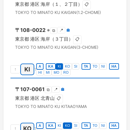
東京都
港区
海岸（１、２丁目）
📋
TOKYO TO
MINATO KU
KAIGAN(1.2-CHOME)
〒
108-0022
※
📍
🏣
⧉
東京都
港区
海岸（３丁目）
📋
TOKYO TO
MINATO KU
KAIGAN(3-CHOME)
A
KA
KI
KO
SI
TA
TO
NI
HA
KI
↑
1
HI
MI
MO
RO
〒
107-0061
📍
🏣
⧉
東京都
港区
北青山
📋
TOKYO TO
MINATO KU
KITAAOYAMA
A
KA
KI
KO
SI
TA
TO
NI
HA
KO
↑
1