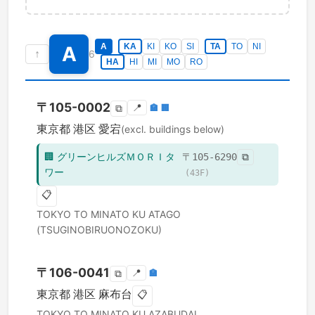
A
KA
KI
KO
SI
TA
TO
NI
A
↑
6
HA
HI
MI
MO
RO
〒
105-0002
📍
🏣
🏢
⧉
東京都
港区
愛宕
(excl. buildings below)
🏢
グリーンヒルズＭＯＲＩタ
〒
105-6290
⧉
ワー
(
43
F)
📋
TOKYO TO
MINATO KU
ATAGO
(TSUGINOBIRUONOZOKU)
〒
106-0041
📍
🏣
⧉
東京都
港区
麻布台
📋
TOKYO TO
MINATO KU
AZABUDAI