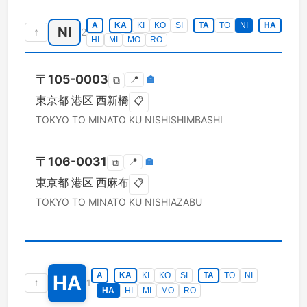
A
KA
KI
KO
SI
TA
TO
NI
HA
NI
↑
2
HI
MI
MO
RO
〒
105-0003
📍
🏣
⧉
東京都
港区
西新橋
📋
TOKYO TO
MINATO KU
NISHISHIMBASHI
〒
106-0031
📍
🏣
⧉
東京都
港区
西麻布
📋
TOKYO TO
MINATO KU
NISHIAZABU
A
KA
KI
KO
SI
TA
TO
NI
HA
↑
1
HA
HI
MI
MO
RO