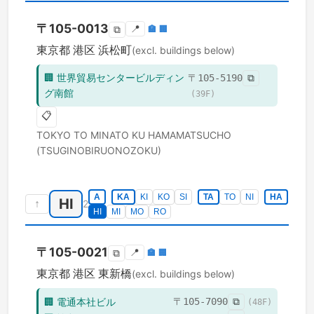
〒
105-0013
📍
🏣
🏢
⧉
東京都
港区
浜松町
(excl. buildings below)
🏢
世界貿易センタービルディン
〒
105-5190
⧉
グ南館
(
39
F)
📋
TOKYO TO
MINATO KU
HAMAMATSUCHO
(TSUGINOBIRUONOZOKU)
A
KA
KI
KO
SI
TA
TO
NI
HA
HI
↑
2
HI
MI
MO
RO
〒
105-0021
📍
🏣
🏢
⧉
東京都
港区
東新橋
(excl. buildings below)
🏢
電通本社ビル
〒
105-7090
⧉
(
48
F)