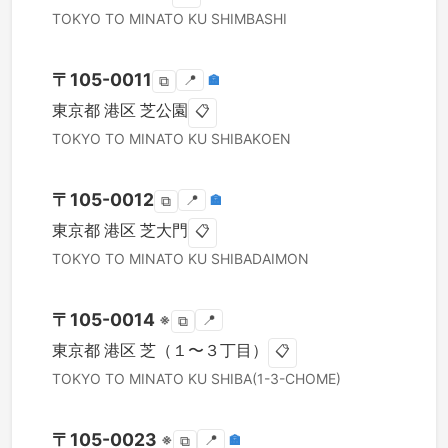
TOKYO TO
MINATO KU
SHIMBASHI
〒
105-0011
📍
🏣
⧉
東京都
港区
芝公園
📋
TOKYO TO
MINATO KU
SHIBAKOEN
〒
105-0012
📍
🏣
⧉
東京都
港区
芝大門
📋
TOKYO TO
MINATO KU
SHIBADAIMON
〒
105-0014
※
📍
⧉
東京都
港区
芝（１〜３丁目）
📋
TOKYO TO
MINATO KU
SHIBA(1-3-CHOME)
〒
105-0023
※
📍
🏣
⧉