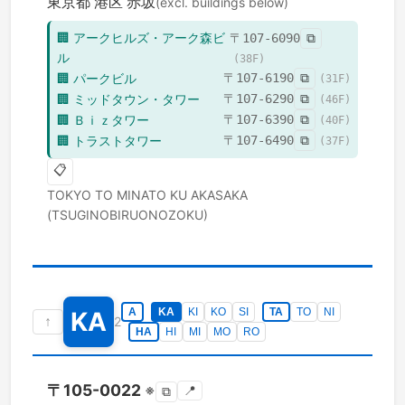
東京都
港区
赤坂
(excl. buildings below)
🏢
アークヒルズ・アーク森ビ
〒
107-6090
⧉
ル
(
38
F)
🏢
パークビル
〒
107-6190
⧉
(
31
F)
🏢
ミッドタウン・タワー
〒
107-6290
⧉
(
46
F)
🏢
Ｂｉｚタワー
〒
107-6390
⧉
(
40
F)
🏢
トラストタワー
〒
107-6490
⧉
(
37
F)
📋
TOKYO TO
MINATO KU
AKASAKA
(TSUGINOBIRUONOZOKU)
A
KA
KI
KO
SI
TA
TO
NI
KA
↑
2
HA
HI
MI
MO
RO
〒
105-0022
※
📍
⧉