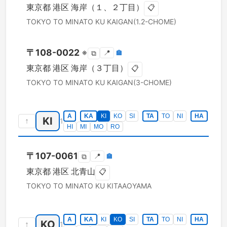
東京都
港区
海岸（１、２丁目）
📋
TOKYO TO
MINATO KU
KAIGAN(1.2-CHOME)
〒
108-0022
※
📍
🏣
⧉
東京都
港区
海岸（３丁目）
📋
TOKYO TO
MINATO KU
KAIGAN(3-CHOME)
A
KA
KI
KO
SI
TA
TO
NI
HA
KI
↑
1
HI
MI
MO
RO
〒
107-0061
📍
🏣
⧉
東京都
港区
北青山
📋
TOKYO TO
MINATO KU
KITAAOYAMA
A
KA
KI
KO
SI
TA
TO
NI
HA
KO
↑
1