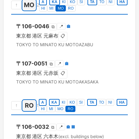
A
KA
KI
KO
SI
TA
TO
NI
HA
MO
↑
2
HI
MI
MO
RO
〒
106-0046
📍
🏣
⧉
東京都
港区
元麻布
📋
TOKYO TO
MINATO KU
MOTOAZABU
〒
107-0051
📍
🏣
⧉
東京都
港区
元赤坂
📋
TOKYO TO
MINATO KU
MOTOAKASAKA
A
KA
KI
KO
SI
TA
TO
NI
HA
RO
↑
1
HI
MI
MO
RO
〒
106-0032
📍
🏣
🏢
⧉
東京都
港区
六本木
(excl. buildings below)