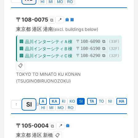
HI
MI
MO
RO
〒
108-0075
📍
🏣
🏢
⧉
東京都
港区
港南
(excl. buildings below)
🏢
品川インターシティＡ棟
〒
108-6090
⧉
(
33
F)
🏢
品川インターシティＢ棟
〒
108-6190
⧉
(
32
F)
🏢
品川インターシティＣ棟
〒
108-6290
⧉
(
32
F)
📋
TOKYO TO
MINATO KU
KONAN
(TSUGINOBIRUONOZOKU)
A
KA
KI
KO
SI
TA
TO
NI
HA
SI
↑
9
HI
MI
MO
RO
〒
105-0004
📍
🏣
⧉
東京都
港区
新橋
📋