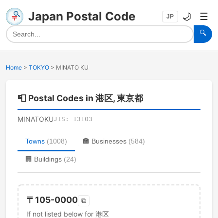
Japan Postal Code
🌙
☰
JP
🔍
Home
>
TOKYO
>
MINATO KU
📮
Postal Codes in 港区, 東京都
MINATOKU
JIS:
13103
Towns
(
1008
)
🏣
Businesses
(
584
)
🏢
Buildings
(
24
)
〒
105-0000
⧉
If not listed below for 港区