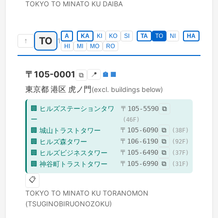
TOKYO TO
MINATO KU
DAIBA
A
KA
KI
KO
SI
TA
TO
NI
HA
TO
↑
1
HI
MI
MO
RO
〒
105-0001
📍
🏣
🏢
⧉
東京都
港区
虎ノ門
(excl. buildings below)
🏢
ヒルズステーションタワ
〒
105-5590
⧉
ー
(
46
F)
🏢
城山トラストタワー
〒
105-6090
⧉
(
38
F)
🏢
ヒルズ森タワー
〒
106-6190
⧉
(
92
F)
🏢
ヒルズビジネスタワー
〒
105-6490
⧉
(
37
F)
🏢
神谷町トラストタワー
〒
105-6990
⧉
(
31
F)
📋
TOKYO TO
MINATO KU
TORANOMON
(TSUGINOBIRUONOZOKU)