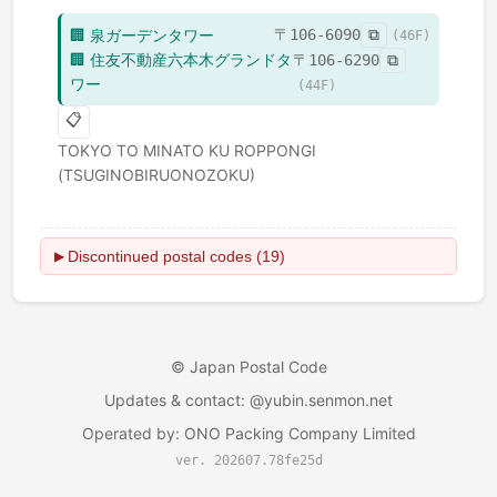
🏢
泉ガーデンタワー
〒
106-6090
⧉
(
46
F)
🏢
住友不動産六本木グランドタ
〒
106-6290
⧉
ワー
(
44
F)
📋
TOKYO TO
MINATO KU
ROPPONGI
(TSUGINOBIRUONOZOKU)
Discontinued postal codes (19)
▶
©
Japan Postal Code
Updates & contact
: @yubin.senmon.net
Operated by
:
ONO Packing Company Limited
ver. 202607.78fe25d