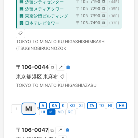
🏢
汐留シティセンター
〒
105-7190
⧉
(
44
F)
🏢
汐留メディアタワー
〒
105-7290
⧉
(
35
F)
🏢
東京汐留ビルディング
〒
105-7390
⧉
(
38
F)
🏢
日本テレビタワー
〒
105-7490
⧉
(
33
F)
📋
TOKYO TO
MINATO KU
HIGASHISHIMBASHI
(TSUGINOBIRUONOZOK
〒
106-0044
📍
🏣
⧉
東京都
港区
東麻布
📋
TOKYO TO
MINATO KU
HIGASHIAZABU
A
KA
KI
KO
SI
TA
TO
NI
HA
MI
↑
3
HI
MI
MO
RO
〒
106-0047
📍
🏣
⧉