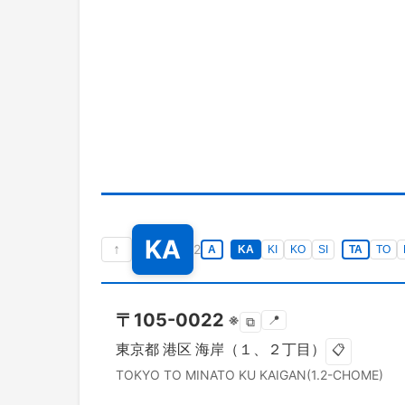
KA
↑
2
A
KA
KI
KO
SI
TA
TO
〒
105-0022
※
📍
⧉
東京都
港区
海岸（１、２丁目）
📋
TOKYO TO
MINATO KU
KAIGAN(1.2-CHOME)