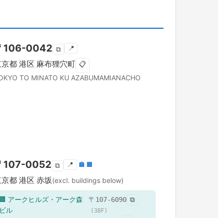
〒
106-0042
📍
⧉
東京都
港区
麻布狸穴町
📋
OKYO TO
MINATO KU
AZABUMAMIANACHO
〒
107-0052
📍
🏣
🏢
⧉
東京都
港区
赤坂
(excl. buildings below)
🏢
アークヒルズ・アーク森
〒
107-6090
⧉
ビル
(
38
F)