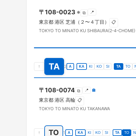
〒
108-0023
※
📍
⧉
東京都
港区
芝浦（２〜４丁目）
📋
TOKYO TO
MINATO KU
SHIBAURA(2-4-CHOME)
TA
↑
2
A
KA
KI
KO
SI
TA
TO
〒
108-0074
📍
🏣
⧉
東京都
港区
高輪
📋
TOKYO TO
MINATO KU
TAKANAWA
TO
↑
1
A
KA
KI
KO
SI
TA
TO
N