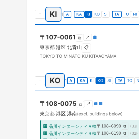
KI
↑
1
A
KA
KI
KO
SI
TA
TO
NI
〒
107-0061
📍
🏣
⧉
東京都
港区
北青山
📋
TOKYO TO
MINATO KU
KITAAOYAMA
KO
↑
1
A
KA
KI
KO
SI
TA
TO
N
〒
108-0075
📍
🏣
🏢
⧉
東京都
港区
港南
(excl. buildings below)
🏢
品川インターシティＡ棟
〒
108-6090
⧉
(
33
F
🏢
品川インターシティＢ棟
〒
108-6190
⧉
(
32
F