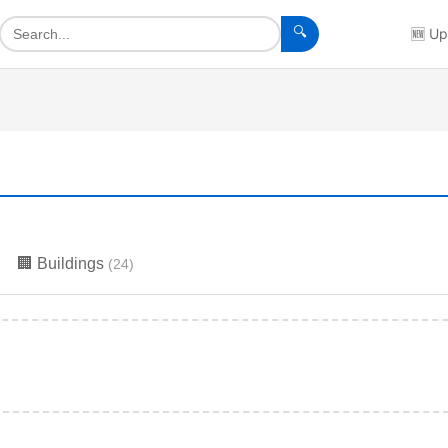
🔍
🆕
Up
🏢
Buildings
(
24
)