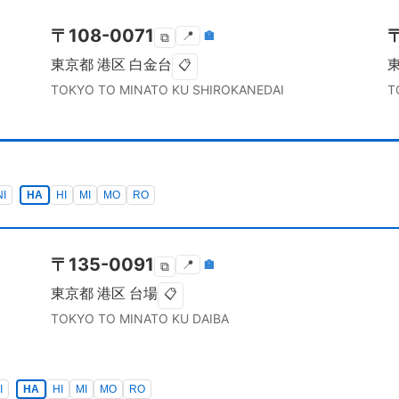
〒
108-0071
📍
🏣
⧉
東京都
港区
白金台
📋
TOKYO TO
MINATO KU
SHIROKANEDAI
T
NI
HA
HI
MI
MO
RO
〒
135-0091
📍
🏣
⧉
東京都
港区
台場
📋
TOKYO TO
MINATO KU
DAIBA
I
HA
HI
MI
MO
RO