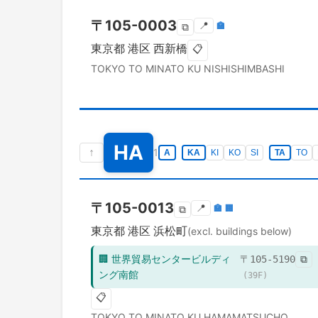
〒
105-0003
📍
🏣
⧉
東京都
港区
西新橋
📋
TOKYO TO
MINATO KU
NISHISHIMBASHI
HA
↑
1
A
KA
KI
KO
SI
TA
TO
〒
105-0013
📍
🏣
🏢
⧉
東京都
港区
浜松町
(excl. buildings below)
🏢
世界貿易センタービルディ
〒
105-5190
⧉
ング南館
(
39
F)
📋
TOKYO TO
MINATO KU
HAMAMATSUCHO