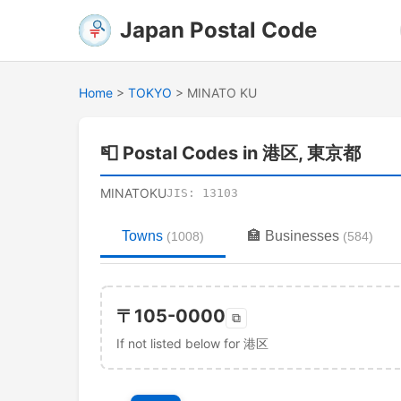
Japan Postal Code
Home
>
TOKYO
>
MINATO KU
📮
Postal Codes in 港区, 東京都
MINATOKU
JIS:
13103
Towns
🏣
Businesses
(
1008
)
(
584
)
〒
105-0000
⧉
If not listed below for 港区