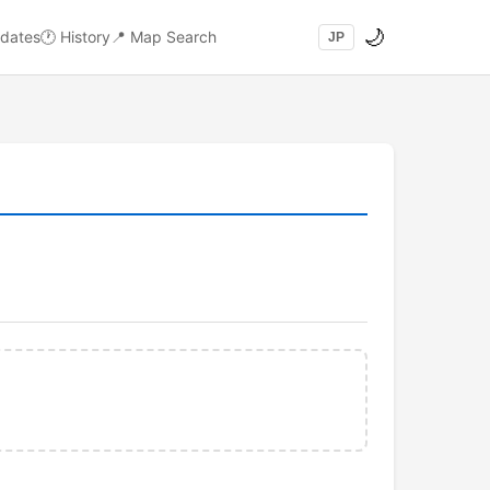
🌙
dates
🕐
History
📍
Map Search
JP