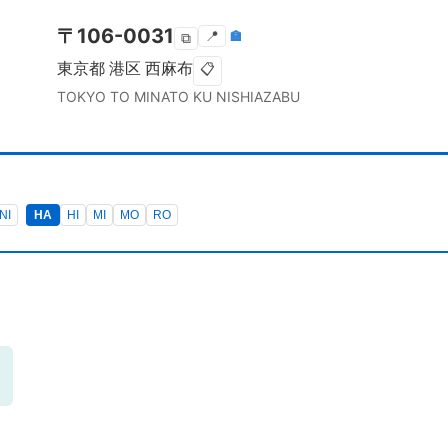
〒
106-0031
📍
🏣
⧉
東京都
港区
西麻布
📋
TOKYO TO
MINATO KU
NISHIAZABU
NI
HA
HI
MI
MO
RO