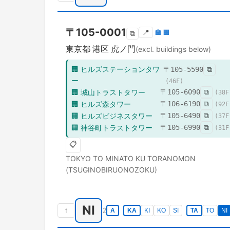
〒
105-0001
📍
🏣
🏢
⧉
東京都
港区
虎ノ門
(excl. buildings below)
🏢
ヒルズステーションタワ
〒
105-5590
⧉
ー
(
46
F)
🏢
城山トラストタワー
〒
105-6090
⧉
(
38
F
🏢
ヒルズ森タワー
〒
106-6190
⧉
(
92
F
🏢
ヒルズビジネスタワー
〒
105-6490
⧉
(
37
F
🏢
神谷町トラストタワー
〒
105-6990
⧉
(
31
F
📋
TOKYO TO
MINATO KU
TORANOMON
(TSUGINOBIRUONOZOKU)
NI
↑
2
A
KA
KI
KO
SI
TA
TO
NI