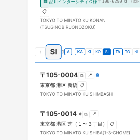
🏢
品川インターシティＣ棟
〒
108-6290
⧉
(
32
F
📋
TOKYO TO
MINATO KU
KONAN
(TSUGINOBIRUONOZOKU)
SI
↑
9
A
KA
KI
KO
SI
TA
TO
NI
〒
105-0004
📍
🏣
⧉
東京都
港区
新橋
📋
TOKYO TO
MINATO KU
SHIMBASHI
〒
105-0014
※
📍
⧉
東京都
港区
芝（１〜３丁目）
📋
TOKYO TO
MINATO KU
SHIBA(1-3-CHOME)