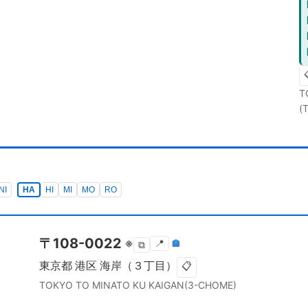
T
(
NI
HA
HI
MI
MO
RO
〒
108-0022
※
📍
🏣
⧉
東京都
港区
海岸（３丁目）
📋
TOKYO TO
MINATO KU
KAIGAN(3-CHOME)