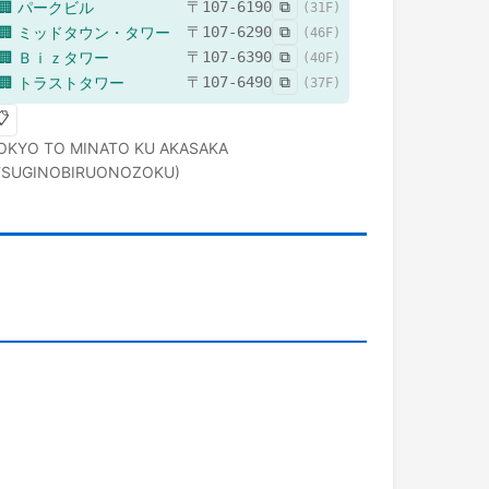
🏢
パークビル
〒
107-6190
⧉
(
31
F)
🏢
ミッドタウン・タワー
〒
107-6290
⧉
(
46
F)
🏢
Ｂｉｚタワー
〒
107-6390
⧉
(
40
F)
🏢
トラストタワー
〒
107-6490
⧉
(
37
F)
📋
OKYO TO
MINATO KU
AKASAKA
TSUGINOBIRUONOZOKU)