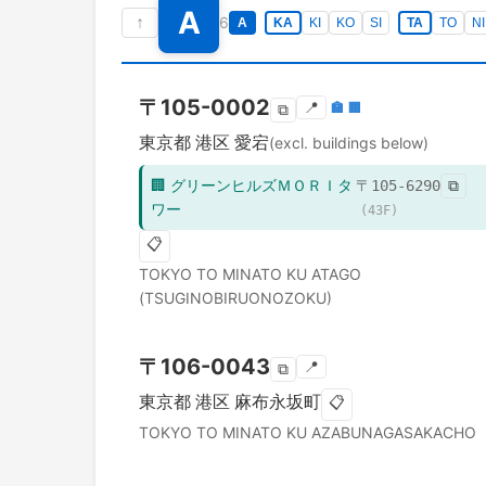
A
↑
6
A
KA
KI
KO
SI
TA
TO
NI
〒
105-0002
📍
🏣
🏢
⧉
東京都
港区
愛宕
(excl. buildings below)
🏢
グリーンヒルズＭＯＲＩタ
〒
105-6290
⧉
ワー
(
43
F)
📋
TOKYO TO
MINATO KU
ATAGO
(TSUGINOBIRUONOZOKU)
〒
106-0043
📍
⧉
東京都
港区
麻布永坂町
📋
TOKYO TO
MINATO KU
AZABUNAGASAKACHO