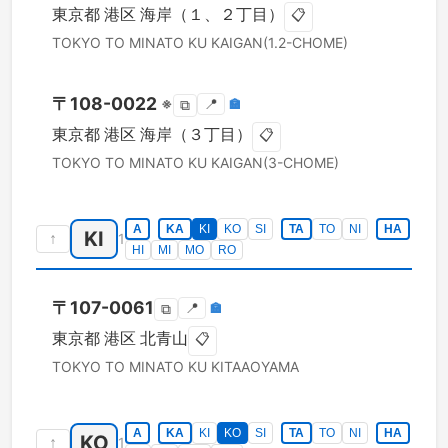
東京都
港区
海岸（１、２丁目）
📋
TOKYO TO
MINATO KU
KAIGAN(1.2-CHOME)
〒
108-0022
※
📍
🏣
⧉
東京都
港区
海岸（３丁目）
📋
TOKYO TO
MINATO KU
KAIGAN(3-CHOME)
A
KA
KI
KO
SI
TA
TO
NI
HA
KI
↑
1
HI
MI
MO
RO
〒
107-0061
📍
🏣
⧉
東京都
港区
北青山
📋
TOKYO TO
MINATO KU
KITAAOYAMA
A
KA
KI
KO
SI
TA
TO
NI
HA
KO
↑
1