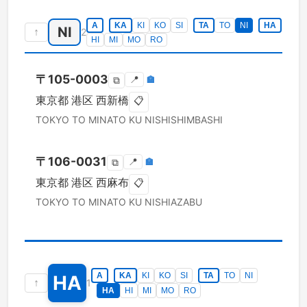
A
KA
KI
KO
SI
TA
TO
NI
HA
NI
↑
2
HI
MI
MO
RO
〒
105-0003
📍
🏣
⧉
東京都
港区
西新橋
📋
TOKYO TO
MINATO KU
NISHISHIMBASHI
〒
106-0031
📍
🏣
⧉
東京都
港区
西麻布
📋
TOKYO TO
MINATO KU
NISHIAZABU
A
KA
KI
KO
SI
TA
TO
NI
HA
↑
1
HA
HI
MI
MO
RO