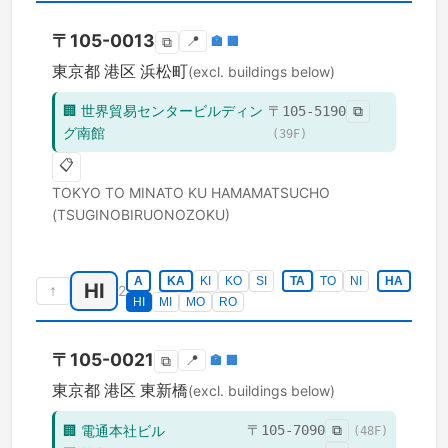
〒
105-0013
📍
🏣
🏢
⧉
東京都
港区
浜松町
(excl. buildings below)
🏢
世界貿易センタービルディン
〒
105-5190
⧉
グ南館
(
39
F)
📋
TOKYO TO
MINATO KU
HAMAMATSUCHO
(TSUGINOBIRUONOZOKU)
A
KA
KI
KO
SI
TA
TO
NI
HA
HI
↑
2
HI
MI
MO
RO
〒
105-0021
📍
🏣
🏢
⧉
東京都
港区
東新橋
(excl. buildings below)
🏢
電通本社ビル
〒
105-7090
⧉
(
48
F)