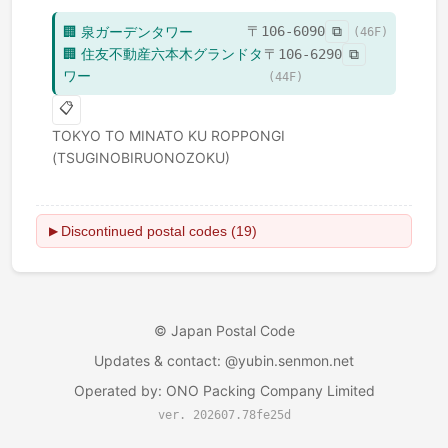
🏢
泉ガーデンタワー
〒
106-6090
⧉
(
46
F)
🏢
住友不動産六本木グランドタ
〒
106-6290
⧉
ワー
(
44
F)
📋
TOKYO TO
MINATO KU
ROPPONGI
(TSUGINOBIRUONOZOKU)
Discontinued postal codes (19)
▶
©
Japan Postal Code
Updates & contact
: @yubin.senmon.net
Operated by
:
ONO Packing Company Limited
ver. 202607.78fe25d