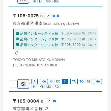
HI
MI
MO
RO
〒
108-0075
📍
🏣
🏢
⧉
東京都
港区
港南
(excl. buildings below)
🏢
品川インターシティＡ棟
〒
108-6090
⧉
(
33
F)
🏢
品川インターシティＢ棟
〒
108-6190
⧉
(
32
F)
🏢
品川インターシティＣ棟
〒
108-6290
⧉
(
32
F)
📋
TOKYO TO
MINATO KU
KONAN
(TSUGINOBIRUONOZOKU)
A
KA
KI
KO
SI
TA
TO
NI
HA
SI
↑
9
HI
MI
MO
RO
〒
105-0004
📍
🏣
⧉
東京都
港区
新橋
📋