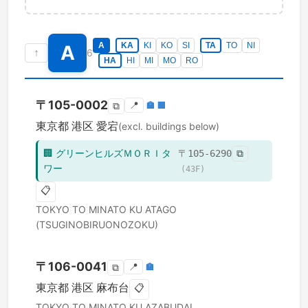
A
KA
KI
KO
SI
TA
TO
NI
A
↑
6
HA
HI
MI
MO
RO
〒
105-0002
📍
🏣
🏢
⧉
東京都
港区
愛宕
(excl. buildings below)
🏢
グリーンヒルズＭＯＲＩタ
〒
105-6290
⧉
ワー
(
43
F)
📋
TOKYO TO
MINATO KU
ATAGO
(TSUGINOBIRUONOZOKU)
〒
106-0041
📍
🏣
⧉
東京都
港区
麻布台
📋
TOKYO TO
MINATO KU
AZABUDAI