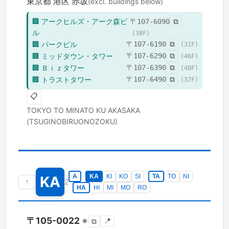
東京都
港区
赤坂
(excl. buildings below)
🏢
アークヒルズ・アーク森ビ
〒
107-6090
⧉
ル
(
38
F)
🏢
パークビル
〒
107-6190
⧉
(
31
F)
🏢
ミッドタウン・タワー
〒
107-6290
⧉
(
46
F)
🏢
Ｂｉｚタワー
〒
107-6390
⧉
(
40
F)
🏢
トラストタワー
〒
107-6490
⧉
(
37
F)
📋
TOKYO TO
MINATO KU
AKASAKA
(TSUGINOBIRUONOZOKU)
A
KA
KI
KO
SI
TA
TO
NI
KA
↑
2
HA
HI
MI
MO
RO
〒
105-0022
※
📍
⧉