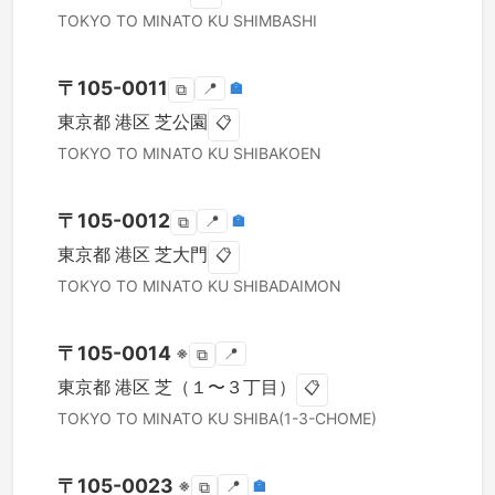
TOKYO TO
MINATO KU
SHIMBASHI
〒
105-0011
📍
🏣
⧉
東京都
港区
芝公園
📋
TOKYO TO
MINATO KU
SHIBAKOEN
〒
105-0012
📍
🏣
⧉
東京都
港区
芝大門
📋
TOKYO TO
MINATO KU
SHIBADAIMON
〒
105-0014
※
📍
⧉
東京都
港区
芝（１〜３丁目）
📋
TOKYO TO
MINATO KU
SHIBA(1-3-CHOME)
〒
105-0023
※
📍
🏣
⧉