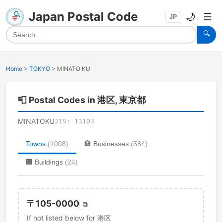
Japan Postal Code
🌙
☰
JP
🔍
Home
>
TOKYO
>
MINATO KU
📮
Postal Codes in 港区, 東京都
MINATOKU
JIS:
13103
Towns
(
1008
)
🏣
Businesses
(
584
)
🏢
Buildings
(
24
)
〒
105-0000
⧉
If not listed below for 港区