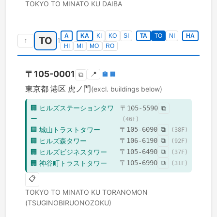
TOKYO TO
MINATO KU
DAIBA
A
KA
KI
KO
SI
TA
TO
NI
HA
TO
↑
1
HI
MI
MO
RO
〒
105-0001
📍
🏣
🏢
⧉
東京都
港区
虎ノ門
(excl. buildings below)
🏢
ヒルズステーションタワ
〒
105-5590
⧉
ー
(
46
F)
🏢
城山トラストタワー
〒
105-6090
⧉
(
38
F)
🏢
ヒルズ森タワー
〒
106-6190
⧉
(
92
F)
🏢
ヒルズビジネスタワー
〒
105-6490
⧉
(
37
F)
🏢
神谷町トラストタワー
〒
105-6990
⧉
(
31
F)
📋
TOKYO TO
MINATO KU
TORANOMON
(TSUGINOBIRUONOZOKU)