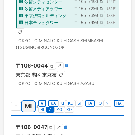
🏢
汐留シティセンター
〒
105-7190
⧉
(
44
F)
🏢
汐留メディアタワー
〒
105-7290
⧉
(
35
F)
🏢
東京汐留ビルディング
〒
105-7390
⧉
(
38
F)
🏢
日本テレビタワー
〒
105-7490
⧉
(
33
F)
📋
TOKYO TO
MINATO KU
HIGASHISHIMBASHI
(TSUGINOBIRUONOZOK
〒
106-0044
📍
🏣
⧉
東京都
港区
東麻布
📋
TOKYO TO
MINATO KU
HIGASHIAZABU
A
KA
KI
KO
SI
TA
TO
NI
HA
MI
↑
3
HI
MI
MO
RO
〒
106-0047
📍
🏣
⧉