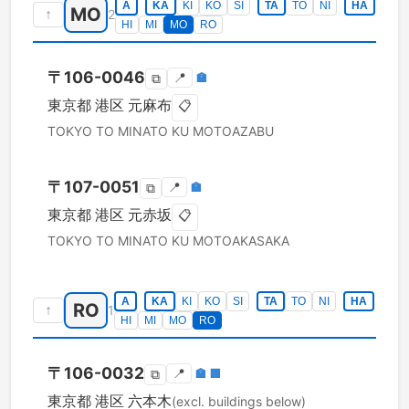
A
KA
KI
KO
SI
TA
TO
NI
HA
MO
↑
2
HI
MI
MO
RO
〒
106-0046
📍
🏣
⧉
東京都
港区
元麻布
📋
TOKYO TO
MINATO KU
MOTOAZABU
〒
107-0051
📍
🏣
⧉
東京都
港区
元赤坂
📋
TOKYO TO
MINATO KU
MOTOAKASAKA
A
KA
KI
KO
SI
TA
TO
NI
HA
RO
↑
1
HI
MI
MO
RO
〒
106-0032
📍
🏣
🏢
⧉
東京都
港区
六本木
(excl. buildings below)