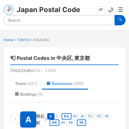
Japan Postal Code
🌙
☰
JP
🔍
Home
>
TOKYO
>
CHUO KU
📮
Postal Codes in 中央区, 東京都
CHUUOUKU
JIS:
13102
Towns
(
227
)
🏣
Businesses
(
393
)
🏢
Buildings
(
5
)
明石
A
I
KA
KI
SI
TU
TO
NI
A
↑
9
町
HA
HI
MI
YA