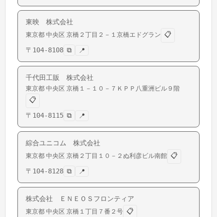
東映 株式会社
📋
東京都
中央区
京橋
２丁目２－１京橋エドグラン
〒
104-8108
⧉
📍
千代田工販 株式会社
東京都
中央区
京橋
１－１０－７ＫＰＰ八重洲ビル９階
📋
〒
104-8115
⧉
📍
綜合ユニコム 株式会社
📋
東京都
中央区
京橋
２丁目１０－２ぬ利彦ビル南館
〒
104-8128
⧉
📍
株式会社 ＥＮＥＯＳフロンティア
📋
東京都
中央区
京橋
１丁目７番２号