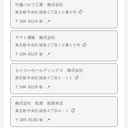
中越パルプ工業 株式会社
📋
東京都
中央区
銀座
２丁目１０番６号
〒
104-8124
⧉
📍
ヤマト運輸 株式会社
📋
東京都
中央区
銀座
２丁目１６番１０号
〒
104-8125
⧉
📍
セイコーホールディングス 株式会社
📋
東京都
中央区
銀座
４丁目５－１１
〒
104-8129
⧉
📍
株式会社 松屋 銀座本店
📋
東京都
中央区
銀座
３丁目６－１
〒
104-8130
⧉
📍