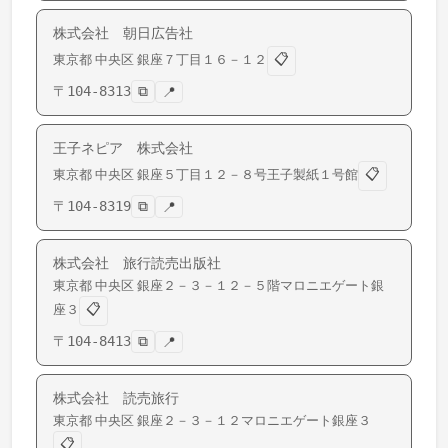
株式会社 朝日広告社
📋
東京都
中央区
銀座
７丁目１６－１２
〒
104-8313
⧉
📍
王子ネピア 株式会社
📋
東京都
中央区
銀座
５丁目１２－８号王子製紙１号館
〒
104-8319
⧉
📍
株式会社 旅行読売出版社
東京都
中央区
銀座
２－３－１２－５階マロニエゲート銀
📋
座３
〒
104-8413
⧉
📍
株式会社 読売旅行
東京都
中央区
銀座
２－３－１２マロニエゲート銀座３
📋