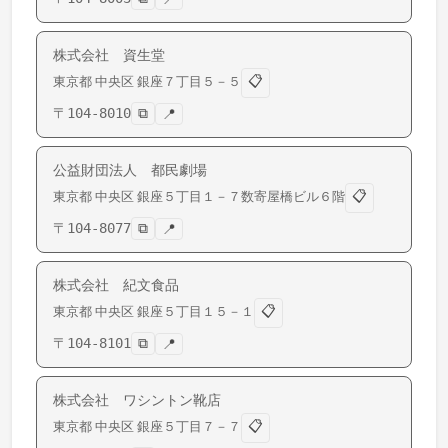
株式会社 資生堂
📋
東京都
中央区
銀座
７丁目５－５
〒
104-8010
⧉
📍
公益財団法人 都民劇場
📋
東京都
中央区
銀座
５丁目１－７数寄屋橋ビル６階
〒
104-8077
⧉
📍
株式会社 紀文食品
📋
東京都
中央区
銀座
５丁目１５－１
〒
104-8101
⧉
📍
株式会社 ワシントン靴店
📋
東京都
中央区
銀座
５丁目７－７