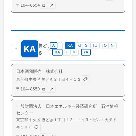
〒
104-8554
⧉
📍
勝ど
A
I
KA
KI
SI
TU
TO
NI
KA
↑
3
き
HA
HI
MI
YA
日本酒類販売 株式会社
📋
東京都
中央区
勝どき
３丁目４－１３
〒
104-8559
⧉
📍
一般財団法人 日本エネルギー経済研究所 石油情報
センター
東京都
中央区
勝どき
１丁目１３－１イヌイビル・カチド
📋
キ１０Ｆ