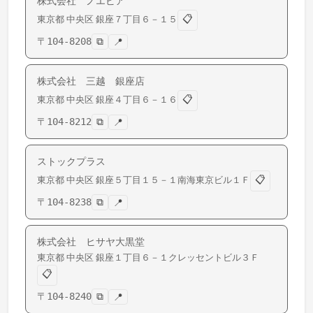
株式会社 ノエビア
📋
東京都
中央区
銀座
７丁目６－１５
〒
104-8208
⧉
📍
株式会社 三越 銀座店
📋
東京都
中央区
銀座
４丁目６－１６
〒
104-8212
⧉
📍
ストックプラス
📋
東京都
中央区
銀座
５丁目１５－１南海東京ビル１Ｆ
〒
104-8238
⧉
📍
株式会社 ヒサヤ大黒堂
東京都
中央区
銀座
１丁目６－１クレッセントビル３Ｆ
📋
〒
104-8240
⧉
📍