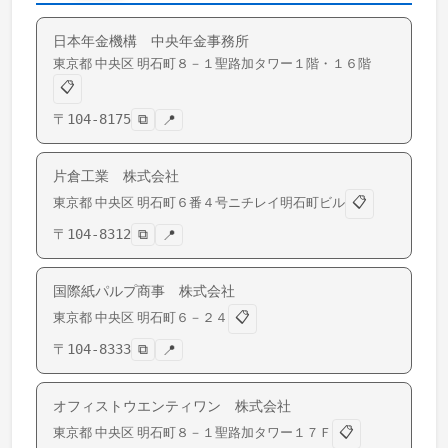
日本年金機構 中央年金事務所
東京都
中央区
明石町
８－１聖路加タワー１階・１６階
📋
〒
104-8175
⧉
📍
片倉工業 株式会社
📋
東京都
中央区
明石町
６番４号ニチレイ明石町ビル
〒
104-8312
⧉
📍
国際紙パルプ商事 株式会社
📋
東京都
中央区
明石町
６－２４
〒
104-8333
⧉
📍
オフィストウエンティワン 株式会社
📋
東京都
中央区
明石町
８－１聖路加タワー１７Ｆ