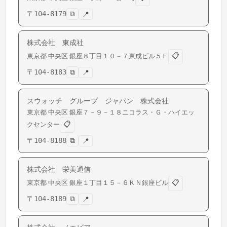
〒
104-8179
⧉
📍
株式会社 東成社
📋
東京都
中央区
銀座
８丁目１０－７東成ビル５Ｆ
〒
104-8183
⧉
📍
スウォッチ グループ ジャパン 株式会社
東京都
中央区
銀座
７－９－１８ニコラス・Ｇ・ハイエッ
📋
クセンター
〒
104-8188
⧉
📍
株式会社 栄美通信
📋
東京都
中央区
銀座
１丁目１５－６ＫＮ銀座ビル
〒
104-8189
⧉
📍