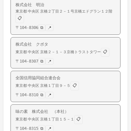
株式会社 明治
東京都
中央区
京橋
２丁目２－１号京橋エドグラン１２階
📋
〒
104-8306
⧉
📍
株式会社 クボタ
📋
東京都
中央区
京橋
２－１－３京橋トラストタワー
〒
104-8307
⧉
📍
全国信用協同組合連合会
📋
東京都
中央区
京橋
１丁目９－５
〒
104-8310
⧉
📍
味の素 株式会社 （本社）
📋
東京都
中央区
京橋
１丁目１５－１
〒
104-8315
⧉
📍