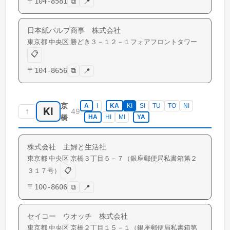
〒
104-8581
⧉
📍
日本紙パルプ商事 株式会社
東京都
中央区
勝どき
３－１２－１フォアフロントタワー
📋
〒
104-8656
⧉
📍
京
A
I
KA
KI
SI
TU
TO
NI
KI
↑
49
橋
HA
HI
MI
YA
株式会社 主婦と生活社
東京都
中央区
京橋
３丁目５－７（銀座郵便局私書箱第２
📋
３１７号）
〒
100-8606
⧉
📍
セイコー ウオッチ 株式会社
東京都
中央区
京橋
２丁目１５－１（銀座郵便局私書箱第