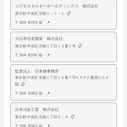
コスモエネルギーホールディングス 株式会社
📋
東京都
中央区
京橋
１－７－１
〒
104-8355
⧉
📍
大日本住友製薬 株式会社
📋
東京都
中央区
京橋
１丁目１３番１号
〒
104-8356
⧉
📍
監査法人 日本橋事務所
東京都
中央区
京橋
１丁目１０番７号ＫＰＰ八重洲ビル４
📋
階
〒
104-8363
⧉
📍
日本冶金工業 株式会社
📋
東京都
中央区
京橋
１丁目５－８
〒
104-8365
⧉
📍