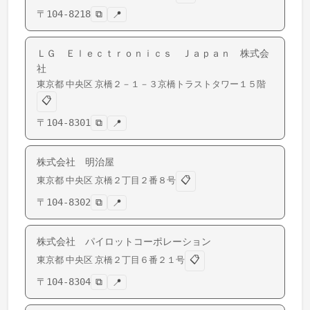
〒
104-8218
⧉
📍
ＬＧ Ｅｌｅｃｔｒｏｎｉｃｓ Ｊａｐａｎ 株式会
社
東京都
中央区
京橋
２－１－３京橋トラストタワー１５階
📋
〒
104-8301
⧉
📍
株式会社 明治屋
📋
東京都
中央区
京橋
２丁目２番８号
〒
104-8302
⧉
📍
株式会社 パイロットコーポレーション
📋
東京都
中央区
京橋
２丁目６番２１号
〒
104-8304
⧉
📍