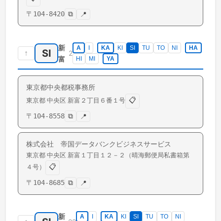
〒
104-8420
⧉
📍
新
A
I
KA
KI
SI
TU
TO
NI
HA
SI
↑
2
富
HI
MI
YA
東京都中央都税事務所
📋
東京都
中央区
新富
２丁目６番１号
〒
104-8558
⧉
📍
株式会社 帝国データバンクビジネスサービス
東京都
中央区
新富
１丁目１２－２（晴海郵便局私書箱第
📋
４号）
〒
104-8685
⧉
📍
新
A
I
KA
KI
SI
TU
TO
NI