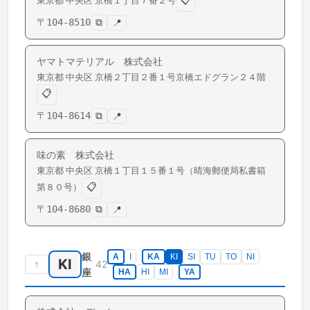
📋
東京都
中央区
京橋
１丁目７番２号
〒
104-8510
⧉
📍
ヤマトマテリアル 株式会社
東京都
中央区
京橋
２丁目２番１号京橋エドグラン２４階
📋
〒
104-8614
⧉
📍
味の素 株式会社
東京都
中央区
京橋
１丁目１５番１号（晴海郵便局私書箱
📋
第８０号）
〒
104-8680
⧉
📍
銀
A
I
KA
KI
SI
TU
TO
NI
KI
↑
42
座
HA
HI
MI
YA