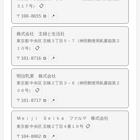
📋
３１７号）
〒
100-8655
⧉
📍
株式会社 主婦と生活社
東京都
中央区
京橋
３丁目５－７（神田郵便局私書箱第２
📋
１０号）
〒
101-8716
⧉
📍
明治乳業 株式会社
東京都
中央区
京橋
２丁目３－６（神田郵便局私書箱第２
📋
０６号）
〒
101-8717
⧉
📍
Ｍｅｉｊｉ Ｓｅｉｋａ ファルマ 株式会社
📋
東京都
中央区
京橋
２丁目４番１６号
〒
104-8002
⧉
📍