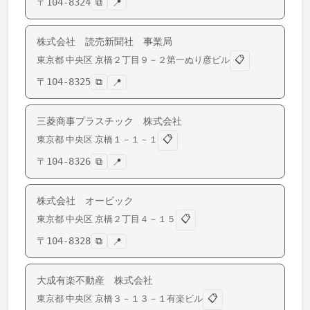
〒
104-8324
⧉
📍
株式会社 読売新聞社 事業局
📋
東京都
中央区
京橋
２丁目９－２第一ぬり彦ビル
〒
104-8325
⧉
📍
三菱商事プラスチック 株式会社
📋
東京都
中央区
京橋
１－１－１
〒
104-8326
⧉
📍
株式会社 オービック
📋
東京都
中央区
京橋
２丁目４－１５
〒
104-8328
⧉
📍
大成有楽不動産 株式会社
📋
東京都
中央区
京橋
３－１３－１有楽ビル