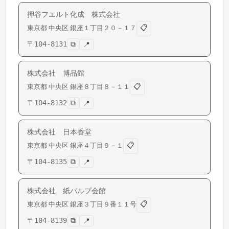
押谷フエルト化成 株式会社
📋
東京都
中央区
銀座
１丁目２０－１７
〒
104-8131
⧉
📍
株式会社 博品館
📋
東京都
中央区
銀座
８丁目８－１１
〒
104-8132
⧉
📍
株式会社 日本香堂
📋
東京都
中央区
銀座
４丁目９－１
〒
104-8135
⧉
📍
株式会社 紙パルプ会館
📋
東京都
中央区
銀座
３丁目９番１１号
〒
104-8139
⧉
📍