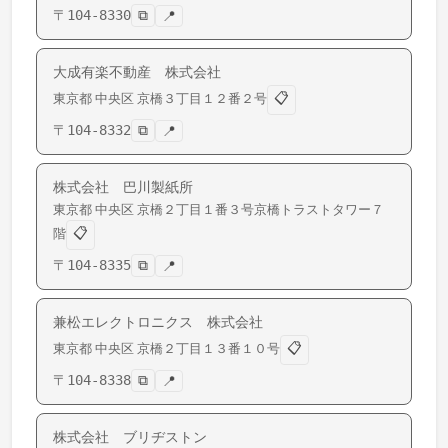
〒
104-8330
⧉
📍
大成有楽不動産 株式会社
📋
東京都
中央区
京橋
３丁目１２番２号
〒
104-8332
⧉
📍
株式会社 巴川製紙所
東京都
中央区
京橋
２丁目１番３号京橋トラストタワー７
📋
階
〒
104-8335
⧉
📍
兼松エレクトロニクス 株式会社
📋
東京都
中央区
京橋
２丁目１３番１０号
〒
104-8338
⧉
📍
株式会社 ブリヂストン