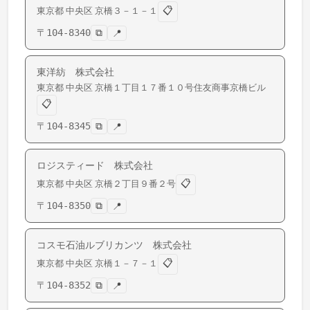
📋
東京都
中央区
京橋
３－１－１
〒
104-8340
⧉
📍
東洋紡 株式会社
東京都
中央区
京橋
１丁目１７番１０号住友商事京橋ビル
📋
〒
104-8345
⧉
📍
ロジスティード 株式会社
📋
東京都
中央区
京橋
２丁目９番２号
〒
104-8350
⧉
📍
コスモ石油ルブリカンツ 株式会社
📋
東京都
中央区
京橋
１－７－１
〒
104-8352
⧉
📍