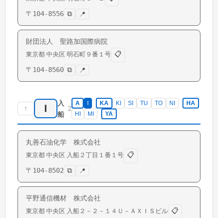
〒
104-8556
⧉
📍
財団法人 聖路加国際病院
📋
東京都
中央区
明石町
９番１号
〒
104-8560
⧉
📍
入
A
I
KA
KI
SI
TU
TO
NI
HA
I
↑
2
船
HI
MI
YA
丸善石油化学 株式会社
📋
東京都
中央区
入船
２丁目１番１号
〒
104-8502
⧉
📍
平野通信機材 株式会社
📋
東京都
中央区
入船
２－２－１４Ｕ－ＡＸＩＳビル