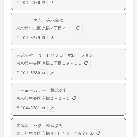
〒
104-8378
⧉
📍
トーヨーケム 株式会社
📋
東京都
中央区
京橋
２丁目２－１
〒
104-8379
⧉
📍
株式会社 ＮＩＰＰＯコーポレーション
📋
東京都
中央区
京橋
１丁目１９－１１
〒
104-8380
⧉
📍
トーヨーカラー 株式会社
📋
東京都
中央区
京橋
２－２－１
〒
104-8381
⧉
📍
大成ロテック 株式会社
📋
東京都
中央区
京橋
３丁目１３－１有楽ビル