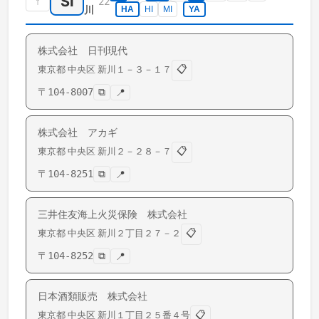
SI
↑
22
川
HA
HI
MI
YA
株式会社 日刊現代
📋
東京都
中央区
新川
１－３－１７
〒
104-8007
⧉
📍
株式会社 アカギ
📋
東京都
中央区
新川
２－２８－７
〒
104-8251
⧉
📍
三井住友海上火災保険 株式会社
📋
東京都
中央区
新川
２丁目２７－２
〒
104-8252
⧉
📍
日本酒類販売 株式会社
📋
東京都
中央区
新川
１丁目２５番４号