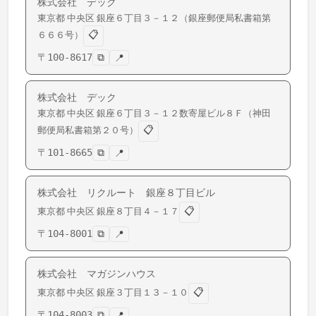
株式会社 デック
東京都
中央区
銀座
６丁目３－１２（銀座郵便局私書箱第
📋
６６６号）
〒
100-8617
⧉
📍
株式会社 デック
東京都
中央区
銀座
６丁目３－１２数寄屋ビル８Ｆ（神田
📋
郵便局私書箱第２０号）
〒
101-8665
⧉
📍
株式会社 リクルート 銀座８丁目ビル
📋
東京都
中央区
銀座
８丁目４－１７
〒
104-8001
⧉
📍
株式会社 マガジンハウス
📋
東京都
中央区
銀座
３丁目１３－１０
〒
104-8003
⧉
📍