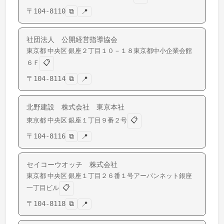
〒
104-8110
⧉
📍
社団法人 公開経営指導協会
東京都
中央区
銀座
２丁目１０－１８東京都中小企業会館
📋
６Ｆ
〒
104-8114
⧉
📍
北野建設 株式会社 東京本社
📋
東京都
中央区
銀座
１丁目９番２号
〒
104-8116
⧉
📍
セイコーウオッチ 株式会社
東京都
中央区
銀座
１丁目２６番１号アーバンネット銀座
📋
一丁目ビル
〒
104-8118
⧉
📍