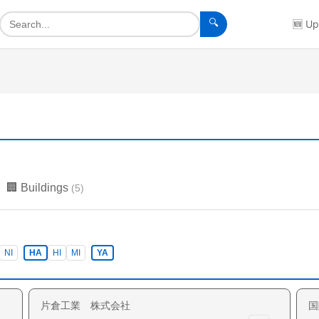
🔍
🆕
Up
🏢
Buildings
(
5
)
NI
HA
HI
MI
YA
片倉工業 株式会社
国