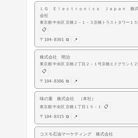
ＬＧ Ｅｌｅｃｔｒｏｎｉｃｓ Ｊａｐａｎ 株
会社
東京都
中央区
京橋
２－１－３京橋トラストタワー１５
📋
〒
104-8301
⧉
📍
株式会社 明治
東京都
中央区
京橋
２丁目２－１号京橋エドグラン１２
📋
〒
104-8306
⧉
📍
味の素 株式会社 （本社）
📋
東京都
中央区
京橋
１丁目１５－１
〒
104-8315
⧉
📍
コスモ石油マーケティング 株式会社