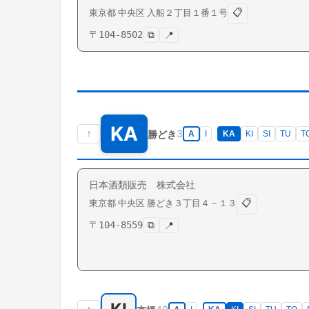
📋
東京都
中央区
入船
２丁目１番１号
〒
104-8502
⧉
📍
KA
↑
3
勝どき
A
I
KA
KI
SI
TU
T
日本酒類販売 株式会社
📋
東京都
中央区
勝どき
３丁目４－１３
〒
104-8559
⧉
📍