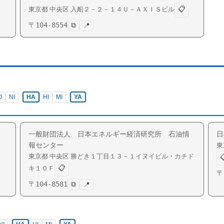
📋
東京都
中央区
入船
２－２－１４Ｕ－ＡＸＩＳビル
〒
104-8554
⧉
📍
O
NI
HA
HI
MI
YA
一般財団法人 日本エネルギー経済研究所 石油情
日
報センター
東
東京都
中央区
勝どき
１丁目１３－１イヌイビル・カチド

📋
キ１０Ｆ
〒
〒
104-8581
⧉
📍