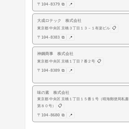
〒
104-8379
⧉
📍
大成ロテック 株式会社
📋
東京都
中央区
京橋
３丁目１３－１有楽ビル
〒
104-8383
⧉
📍
神鋼商事 株式会社
📋
東京都
中央区
京橋
１丁目７番２号
〒
104-8389
⧉
📍
味の素 株式会社
東京都
中央区
京橋
１丁目１５番１号（晴海郵便局私書
📋
第８０号）
〒
104-8680
⧉
📍