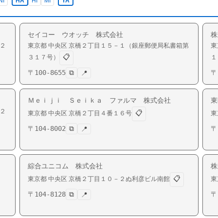
NI
HA
HI
MI
YA
セイコー ウオッチ 株式会社
株
２
東京都
中央区
京橋
２丁目１５－１（銀座郵便局私書箱第
東
📋
３１７号）
１
〒
100-8655
⧉
〒
📍
Ｍｅｉｊｉ Ｓｅｉｋａ ファルマ 株式会社
東
２
📋
東京都
中央区
京橋
２丁目４番１６号
東
〒
104-8002
⧉
〒
📍
綜合ユニコム 株式会社
株
📋
東京都
中央区
京橋
２丁目１０－２ぬ利彦ビル南館
東
〒
104-8128
⧉
〒
📍