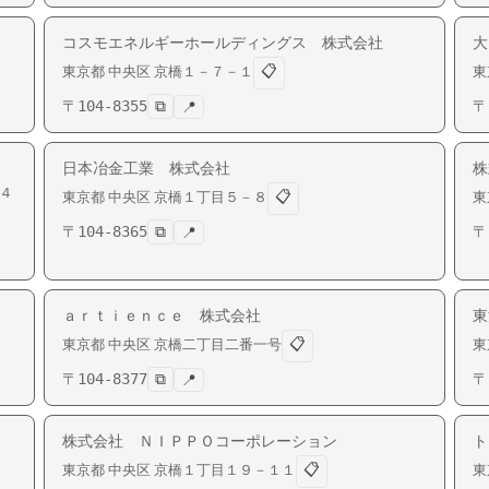
コスモエネルギーホールディングス 株式会社
大
📋
東京都
中央区
京橋
１－７－１
東
〒
104-8355
⧉
〒
📍
日本冶金工業 株式会社
株
４
📋
東京都
中央区
京橋
１丁目５－８
東
〒
104-8365
⧉
〒
📍
ａｒｔｉｅｎｃｅ 株式会社
東
📋
東京都
中央区
京橋
二丁目二番一号
東
〒
104-8377
⧉
〒
📍
株式会社 ＮＩＰＰＯコーポレーション
ト
📋
東京都
中央区
京橋
１丁目１９－１１
東