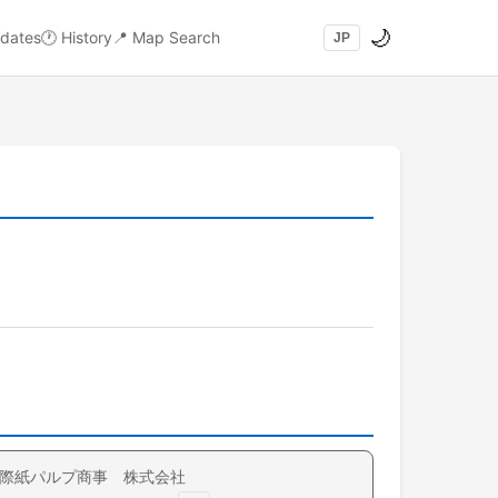
🌙
dates
🕐
History
📍
Map Search
JP
際紙パルプ商事 株式会社