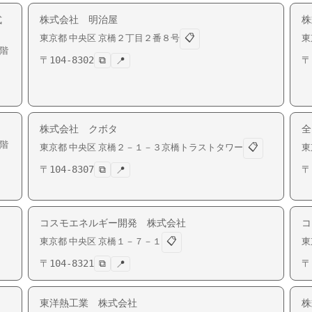
式
株式会社 明治屋
株
📋
東京都
中央区
京橋
２丁目２番８号
東
階
〒
104-8302
⧉
〒
📍
株式会社 クボタ
全
階
📋
東京都
中央区
京橋
２－１－３京橋トラストタワー
東
〒
104-8307
⧉
〒
📍
コスモエネルギー開発 株式会社
コ
📋
東京都
中央区
京橋
１－７－１
東
〒
104-8321
⧉
〒
📍
東洋熱工業 株式会社
株