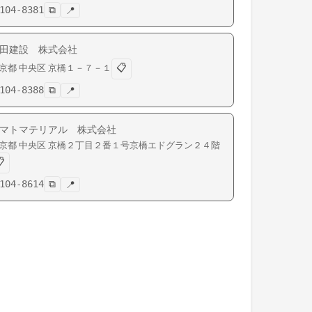
104-8381
⧉
📍
田建設 株式会社
📋
京都
中央区
京橋
１－７－１
104-8388
⧉
📍
マトマテリアル 株式会社
京都
中央区
京橋
２丁目２番１号京橋エドグラン２４階

104-8614
⧉
📍