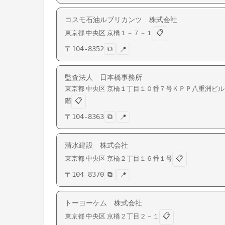
コスモ石油ルブリカンツ 株式会社
📋
東京都
中央区
京橋
１－７－１
〒
104-8352
⧉
📍
監査法人 日本橋事務所
東京都
中央区
京橋
１丁目１０番７号ＫＰＰ八重洲ビル
📋
階
〒
104-8363
⧉
📍
清水建設 株式会社
📋
東京都
中央区
京橋
２丁目１６番１号
〒
104-8370
⧉
📍
トーヨーケム 株式会社
📋
東京都
中央区
京橋
２丁目２－１