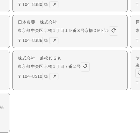
〒
104-8380
⧉
〒
📍
日本農薬 株式会社
戸
📋
東京都
中央区
京橋
１丁目１９番８号京橋ＯＭビル
東
〒
104-8386
⧉
〒
📍
株式会社 兼松ＫＧＫ
ヤ
東
📋
東京都
中央区
京橋
１丁目７番２号

〒
104-8510
⧉
📍
〒
箱