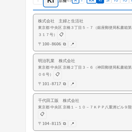
KI
↑
49
京橋
A
I
KA
KI
SI
TU
TO
株式会社 主婦と生活社
東京都
中央区
京橋
３丁目５－７（銀座郵便局私書箱第
📋
３１７号）
〒
100-8606
⧉
📍
明治乳業 株式会社
東京都
中央区
京橋
２丁目３－６（神田郵便局私書箱第
📋
０６号）
〒
101-8717
⧉
📍
千代田工販 株式会社
東京都
中央区
京橋
１－１０－７ＫＰＰ八重洲ビル９階
📋
〒
104-8115
⧉
📍