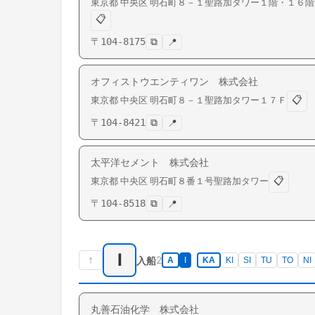
東京都
中央区
明石町
８－１聖路加タワー１階・１６階
📋
〒
104-8175
⧉
📍
オフィストウエンティワン 株式会社
📋
東京都
中央区
明石町
８－１聖路加タワー１７Ｆ
〒
104-8421
⧉
📍
太平洋セメント 株式会社
📋
東京都
中央区
明石町
８番１号聖路加タワー
〒
104-8518
⧉
📍
I
↑
2
入船
A
I
KA
KI
SI
TU
TO
NI
丸善石油化学 株式会社