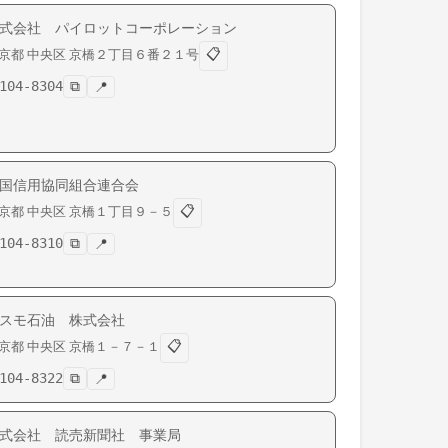
式会社 パイロットコーポレーション
📋
京都
中央区
京橋
２丁目６番２１号
104-8304
⧉
📍
国信用協同組合連合会
📋
京都
中央区
京橋
１丁目９－５
104-8310
⧉
📍
スモ石油 株式会社
📋
京都
中央区
京橋
１－７－１
104-8322
⧉
📍
式会社 読売新聞社 事業局