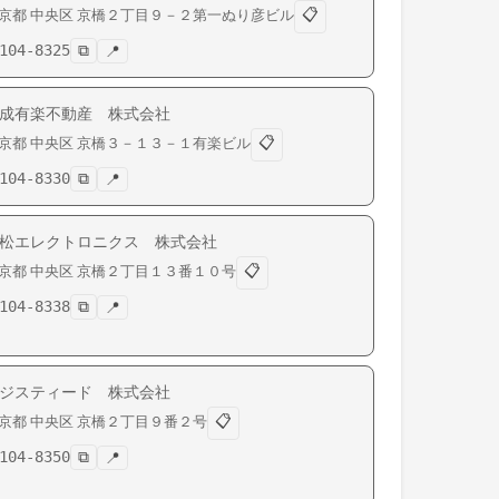
📋
京都
中央区
京橋
２丁目９－２第一ぬり彦ビル
104-8325
⧉
📍
成有楽不動産 株式会社
📋
京都
中央区
京橋
３－１３－１有楽ビル
104-8330
⧉
📍
松エレクトロニクス 株式会社
📋
京都
中央区
京橋
２丁目１３番１０号
104-8338
⧉
📍
ジスティード 株式会社
📋
京都
中央区
京橋
２丁目９番２号
104-8350
⧉
📍