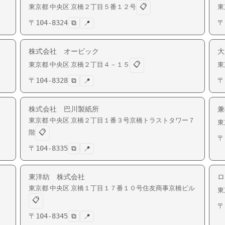
📋
東京都
中央区
京橋
２丁目５番１２号
東
〒
104-8324
⧉
〒
📍
株式会社 オービック
大
📋
東京都
中央区
京橋
２丁目４－１５
東
〒
104-8328
⧉
〒
📍
株式会社 巴川製紙所
兼
東京都
中央区
京橋
２丁目１番３号京橋トラストタワー７
東
📋
階
〒
〒
104-8335
⧉
📍
東洋紡 株式会社
ロ
東京都
中央区
京橋
１丁目１７番１０号住友商事京橋ビル
東
📋
〒
〒
104-8345
⧉
📍