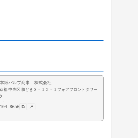
本紙パルプ商事 株式会社
京都
中央区
勝どき
３－１２－１フォアフロントタワー

104-8656
⧉
📍