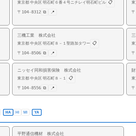
📋
東京都
中央区
明石町
６番４号ニチレイ明石町ビル
東
〒
104-8312
⧉
〒
📍
三機工業 株式会社
三
📋
東京都
中央区
明石町
８－１聖路加タワー
東
〒
104-8506
⧉
〒
📍
ニッセイ同和損害保険 株式会社
財
📋
東京都
中央区
明石町
８－１
東
〒
104-8556
⧉
〒
📍
HA
HI
MI
YA
平野通信機材 株式会社