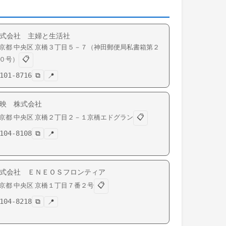
式会社 主婦と生活社
京都
中央区
京橋
３丁目５－７（神田郵便局私書箱第２
📋
０号）
101-8716
⧉
📍
映 株式会社
📋
京都
中央区
京橋
２丁目２－１京橋エドグラン
104-8108
⧉
📍
式会社 ＥＮＥＯＳフロンティア
📋
京都
中央区
京橋
１丁目７番２号
104-8218
⧉
📍