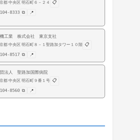
📋
京都
中央区
明石町
６－２４
104-8333
⧉
📍
機工業 株式会社 東京支社
📋
京都
中央区
明石町
８－１聖路加タワー１０階
104-8517
⧉
📍
団法人 聖路加国際病院
📋
京都
中央区
明石町
９番１号
104-8560
⧉
📍