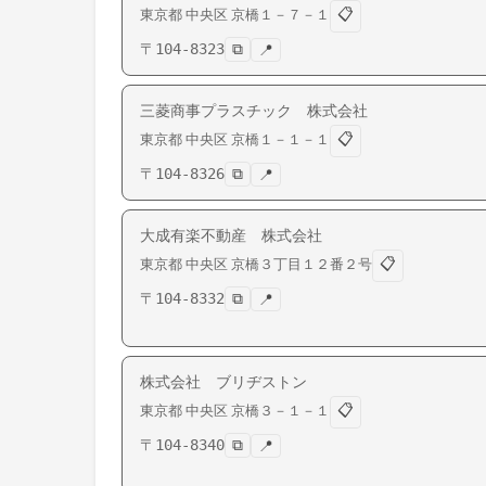
📋
東京都
中央区
京橋
１－７－１
〒
104-8323
⧉
📍
三菱商事プラスチック 株式会社
📋
東京都
中央区
京橋
１－１－１
〒
104-8326
⧉
📍
大成有楽不動産 株式会社
📋
東京都
中央区
京橋
３丁目１２番２号
〒
104-8332
⧉
📍
株式会社 ブリヂストン
📋
東京都
中央区
京橋
３－１－１
〒
104-8340
⧉
📍