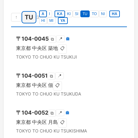
A
I
KA
KI
SI
TU
TO
NI
HA
TU
↑
3
HI
MI
YA
〒
104-0045
📍
🏣
⧉
東京都
中央区
築地
📋
TOKYO TO
CHUO KU
TSUKIJI
〒
104-0051
📍
⧉
東京都
中央区
佃
📋
TOKYO TO
CHUO KU
TSUKUDA
〒
104-0052
📍
🏣
⧉
東京都
中央区
月島
📋
TOKYO TO
CHUO KU
TSUKISHIMA