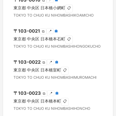
📍
🏣
⧉
東京都
中央区
日本橋小網町
📋
TOKYO TO
CHUO KU
NIHOMBASHIKOAMICHO
〒
103-0021
📍
🏣
⧉
東京都
中央区
日本橋本石町
📋
TOKYO TO
CHUO KU
NIHOMBASHIHONGOKUCHO
〒
103-0022
📍
🏣
⧉
東京都
中央区
日本橋室町
📋
TOKYO TO
CHUO KU
NIHOMBASHIMUROMACHI
〒
103-0023
📍
🏣
⧉
東京都
中央区
日本橋本町
📋
TOKYO TO
CHUO KU
NIHOMBASHIHONCHO