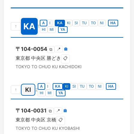
A
I
KA
KI
SI
TU
TO
NI
HA
KA
↑
1
HI
MI
YA
〒
104-0054
📍
🏣
⧉
東京都
中央区
勝どき
📋
TOKYO TO
CHUO KU
KACHIDOKI
A
I
KA
KI
SI
TU
TO
NI
HA
KI
↑
2
HI
MI
YA
〒
104-0031
📍
🏣
⧉
東京都
中央区
京橋
📋
TOKYO TO
CHUO KU
KYOBASHI