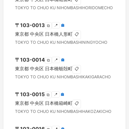
TOKYO TO
CHUO KU
NIHOMBASHIHORIDOMECHO
〒
103-0013
📍
🏣
⧉
東京都
中央区
日本橋人形町
📋
TOKYO TO
CHUO KU
NIHOMBASHININGYOCHO
〒
103-0014
📍
🏣
⧉
東京都
中央区
日本橋蛎殻町
📋
TOKYO TO
CHUO KU
NIHOMBASHIKAKIGARACHO
〒
103-0015
📍
🏣
⧉
東京都
中央区
日本橋箱崎町
📋
TOKYO TO
CHUO KU
NIHOMBASHIHAKOZAKICHO
〒
103-0016