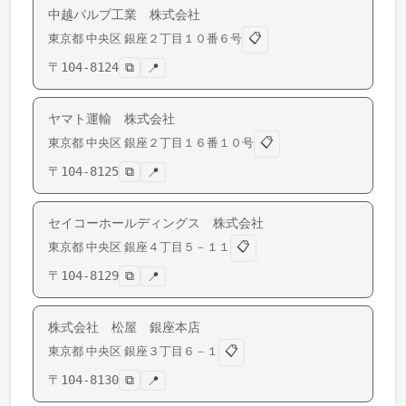
中越パルプ工業 株式会社
📋
東京都
中央区
銀座
２丁目１０番６号
〒
104-8124
⧉
📍
ヤマト運輸 株式会社
📋
東京都
中央区
銀座
２丁目１６番１０号
〒
104-8125
⧉
📍
セイコーホールディングス 株式会社
📋
東京都
中央区
銀座
４丁目５－１１
〒
104-8129
⧉
📍
株式会社 松屋 銀座本店
📋
東京都
中央区
銀座
３丁目６－１
〒
104-8130
⧉
📍