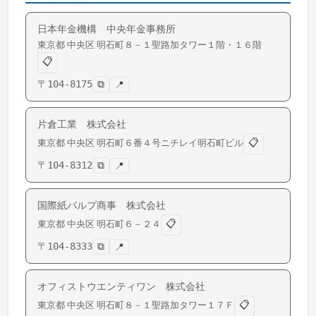
日本年金機構 中央年金事務所
東京都
中央区
明石町
８－１聖路加タワー１階・１６階
📋
〒
104-8175
⧉
📍
片倉工業 株式会社
📋
東京都
中央区
明石町
６番４号ニチレイ明石町ビル
〒
104-8312
⧉
📍
国際紙パルプ商事 株式会社
📋
東京都
中央区
明石町
６－２４
〒
104-8333
⧉
📍
オフィストウエンティワン 株式会社
📋
東京都
中央区
明石町
８－１聖路加タワー１７Ｆ