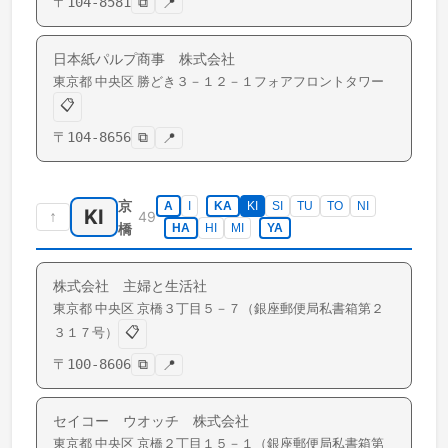
〒
104-8581
⧉
📍
日本紙パルプ商事 株式会社
東京都
中央区
勝どき
３－１２－１フォアフロントタワー
📋
〒
104-8656
⧉
📍
京
A
I
KA
KI
SI
TU
TO
NI
KI
↑
49
橋
HA
HI
MI
YA
株式会社 主婦と生活社
東京都
中央区
京橋
３丁目５－７（銀座郵便局私書箱第２
📋
３１７号）
〒
100-8606
⧉
📍
セイコー ウオッチ 株式会社
東京都
中央区
京橋
２丁目１５－１（銀座郵便局私書箱第