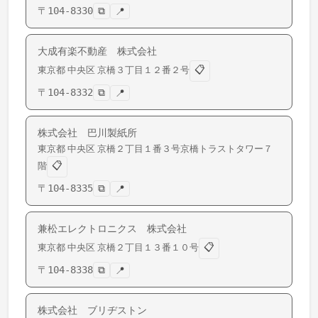
〒
104-8330
⧉
📍
大成有楽不動産 株式会社
📋
東京都
中央区
京橋
３丁目１２番２号
〒
104-8332
⧉
📍
株式会社 巴川製紙所
東京都
中央区
京橋
２丁目１番３号京橋トラストタワー７
📋
階
〒
104-8335
⧉
📍
兼松エレクトロニクス 株式会社
📋
東京都
中央区
京橋
２丁目１３番１０号
〒
104-8338
⧉
📍
株式会社 ブリヂストン