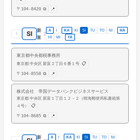
〒
104-8420
⧉
📍
新
A
I
KA
KI
SI
TU
TO
NI
HA
SI
↑
2
富
HI
MI
YA
東京都中央都税事務所
📋
東京都
中央区
新富
２丁目６番１号
〒
104-8558
⧉
📍
株式会社 帝国データバンクビジネスサービス
東京都
中央区
新富
１丁目１２－２（晴海郵便局私書箱第
📋
４号）
〒
104-8685
⧉
📍
新
A
I
KA
KI
SI
TU
TO
NI