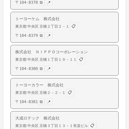
〒
104-8378
⧉
📍
トーヨーケム 株式会社
📋
東京都
中央区
京橋
２丁目２－１
〒
104-8379
⧉
📍
株式会社 ＮＩＰＰＯコーポレーション
📋
東京都
中央区
京橋
１丁目１９－１１
〒
104-8380
⧉
📍
トーヨーカラー 株式会社
📋
東京都
中央区
京橋
２－２－１
〒
104-8381
⧉
📍
大成ロテック 株式会社
📋
東京都
中央区
京橋
３丁目１３－１有楽ビル