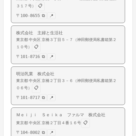
📋
３１７号）
〒
100-8655
⧉
📍
株式会社 主婦と生活社
東京都
中央区
京橋
３丁目５－７（神田郵便局私書箱第２
📋
１０号）
〒
101-8716
⧉
📍
明治乳業 株式会社
東京都
中央区
京橋
２丁目３－６（神田郵便局私書箱第２
📋
０６号）
〒
101-8717
⧉
📍
Ｍｅｉｊｉ Ｓｅｉｋａ ファルマ 株式会社
📋
東京都
中央区
京橋
２丁目４番１６号
〒
104-8002
⧉
📍