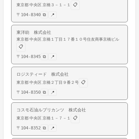
📋
東京都
中央区
京橋
３－１－１
〒
104-8340
⧉
📍
東洋紡 株式会社
東京都
中央区
京橋
１丁目１７番１０号住友商事京橋ビル
📋
〒
104-8345
⧉
📍
ロジスティード 株式会社
📋
東京都
中央区
京橋
２丁目９番２号
〒
104-8350
⧉
📍
コスモ石油ルブリカンツ 株式会社
📋
東京都
中央区
京橋
１－７－１
〒
104-8352
⧉
📍