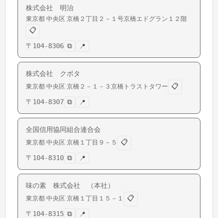
株式会社 明治
東京都
中央区
京橋
２丁目２－１号京橋エドグラン１２階
📋
〒
104-8306
⧉
📍
株式会社 クボタ
📋
東京都
中央区
京橋
２－１－３京橋トラストタワー
〒
104-8307
⧉
📍
全国信用協同組合連合会
📋
東京都
中央区
京橋
１丁目９－５
〒
104-8310
⧉
📍
味の素 株式会社 （本社）
📋
東京都
中央区
京橋
１丁目１５－１
〒
104-8315
⧉
📍