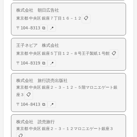
株式会社 朝日広告社
📋
東京都
中央区
銀座
７丁目１６－１２
〒
104-8313
⧉
📍
王子ネピア 株式会社
📋
東京都
中央区
銀座
５丁目１２－８号王子製紙１号館
〒
104-8319
⧉
📍
株式会社 旅行読売出版社
東京都
中央区
銀座
２－３－１２－５階マロニエゲート銀
📋
座３
〒
104-8413
⧉
📍
株式会社 読売旅行
東京都
中央区
銀座
２－３－１２マロニエゲート銀座３
📋