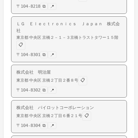
〒
104-8218
⧉
📍
ＬＧ Ｅｌｅｃｔｒｏｎｉｃｓ Ｊａｐａｎ 株式会
社
東京都
中央区
京橋
２－１－３京橋トラストタワー１５階
📋
〒
104-8301
⧉
📍
株式会社 明治屋
📋
東京都
中央区
京橋
２丁目２番８号
〒
104-8302
⧉
📍
株式会社 パイロットコーポレーション
📋
東京都
中央区
京橋
２丁目６番２１号
〒
104-8304
⧉
📍