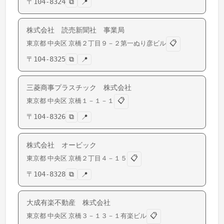
〒
104-8324
⧉
📍
株式会社 読売新聞社 事業局
📋
東京都
中央区
京橋
２丁目９－２第一ぬり彦ビル
〒
104-8325
⧉
📍
三菱商事プラスチック 株式会社
📋
東京都
中央区
京橋
１－１－１
〒
104-8326
⧉
📍
株式会社 オービック
📋
東京都
中央区
京橋
２丁目４－１５
〒
104-8328
⧉
📍
大成有楽不動産 株式会社
📋
東京都
中央区
京橋
３－１３－１有楽ビル