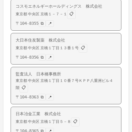
コスモエネルギーホールディングス 株式会社
📋
東京都
中央区
京橋
１－７－１
〒
104-8355
⧉
📍
大日本住友製薬 株式会社
📋
東京都
中央区
京橋
１丁目１３番１号
〒
104-8356
⧉
📍
監査法人 日本橋事務所
東京都
中央区
京橋
１丁目１０番７号ＫＰＰ八重洲ビル４
📋
階
〒
104-8363
⧉
📍
日本冶金工業 株式会社
📋
東京都
中央区
京橋
１丁目５－８
〒
104-8365
⧉
📍