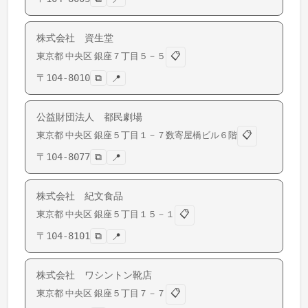
株式会社 資生堂
📋
東京都
中央区
銀座
７丁目５－５
〒
104-8010
⧉
📍
公益財団法人 都民劇場
📋
東京都
中央区
銀座
５丁目１－７数寄屋橋ビル６階
〒
104-8077
⧉
📍
株式会社 紀文食品
📋
東京都
中央区
銀座
５丁目１５－１
〒
104-8101
⧉
📍
株式会社 ワシントン靴店
📋
東京都
中央区
銀座
５丁目７－７