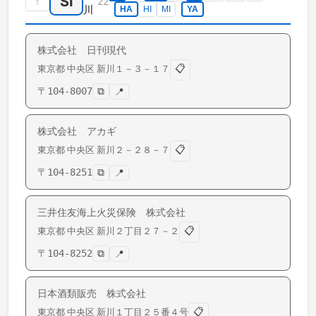
SI
↑
22
川
HA
HI
MI
YA
株式会社 日刊現代
📋
東京都
中央区
新川
１－３－１７
〒
104-8007
⧉
📍
株式会社 アカギ
📋
東京都
中央区
新川
２－２８－７
〒
104-8251
⧉
📍
三井住友海上火災保険 株式会社
📋
東京都
中央区
新川
２丁目２７－２
〒
104-8252
⧉
📍
日本酒類販売 株式会社
📋
東京都
中央区
新川
１丁目２５番４号