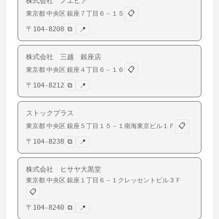
株式会社 ノエビア
📋
東京都
中央区
銀座
７丁目６－１５
〒
104-8208
⧉
📍
株式会社 三越 銀座店
📋
東京都
中央区
銀座
４丁目６－１６
〒
104-8212
⧉
📍
ストックプラス
📋
東京都
中央区
銀座
５丁目１５－１南海東京ビル１Ｆ
〒
104-8238
⧉
📍
株式会社 ヒサヤ大黒堂
東京都
中央区
銀座
１丁目６－１クレッセントビル３Ｆ
📋
〒
104-8240
⧉
📍