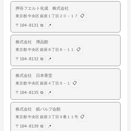
押谷フエルト化成 株式会社
📋
東京都
中央区
銀座
１丁目２０－１７
〒
104-8131
⧉
📍
株式会社 博品館
📋
東京都
中央区
銀座
８丁目８－１１
〒
104-8132
⧉
📍
株式会社 日本香堂
📋
東京都
中央区
銀座
４丁目９－１
〒
104-8135
⧉
📍
株式会社 紙パルプ会館
📋
東京都
中央区
銀座
３丁目９番１１号
〒
104-8139
⧉
📍