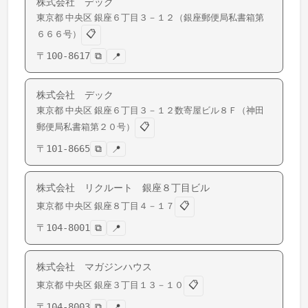
株式会社 デック
東京都
中央区
銀座
６丁目３－１２（銀座郵便局私書箱第
📋
６６６号）
〒
100-8617
⧉
📍
株式会社 デック
東京都
中央区
銀座
６丁目３－１２数寄屋ビル８Ｆ（神田
📋
郵便局私書箱第２０号）
〒
101-8665
⧉
📍
株式会社 リクルート 銀座８丁目ビル
📋
東京都
中央区
銀座
８丁目４－１７
〒
104-8001
⧉
📍
株式会社 マガジンハウス
📋
東京都
中央区
銀座
３丁目１３－１０
〒
104-8003
⧉
📍