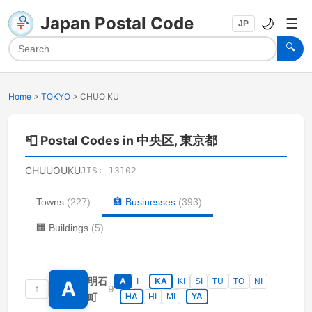
Japan Postal Code
🌙
☰
JP
🔍
Home
>
TOKYO
>
CHUO KU
📮
Postal Codes in 中央区, 東京都
CHUUOUKU
JIS:
13102
Towns
(
227
)
🏣
Businesses
(
393
)
🏢
Buildings
(
5
)
明石
A
I
KA
KI
SI
TU
TO
NI
A
↑
9
町
HA
HI
MI
YA