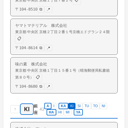
📋
東京都
中央区
京橋
１丁目７番２号
〒
104-8510
⧉
📍
ヤマトマテリアル 株式会社
東京都
中央区
京橋
２丁目２番１号京橋エドグラン２４階
📋
〒
104-8614
⧉
📍
味の素 株式会社
東京都
中央区
京橋
１丁目１５番１号（晴海郵便局私書箱
📋
第８０号）
〒
104-8680
⧉
📍
銀
A
I
KA
KI
SI
TU
TO
NI
KI
↑
42
座
HA
HI
MI
YA