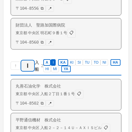
〒
104-8556
⧉
📍
財団法人 聖路加国際病院
📋
東京都
中央区
明石町
９番１号
〒
104-8560
⧉
📍
入
A
I
KA
KI
SI
TU
TO
NI
HA
I
↑
2
船
HI
MI
YA
丸善石油化学 株式会社
📋
東京都
中央区
入船
２丁目１番１号
〒
104-8502
⧉
📍
平野通信機材 株式会社
📋
東京都
中央区
入船
２－２－１４Ｕ－ＡＸＩＳビル