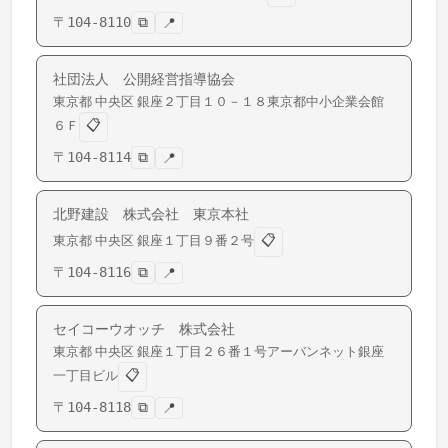
〒
104-8110
⧉
📍
社団法人 公開経営指導協会
東京都
中央区
銀座
２丁目１０－１８東京都中小企業会館
📋
６Ｆ
〒
104-8114
⧉
📍
北野建設 株式会社 東京本社
📋
東京都
中央区
銀座
１丁目９番２号
〒
104-8116
⧉
📍
セイコーウオッチ 株式会社
東京都
中央区
銀座
１丁目２６番１号アーバンネット銀座
📋
一丁目ビル
〒
104-8118
⧉
📍