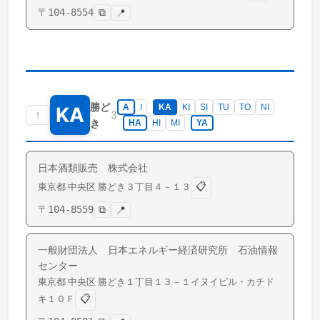
〒
104-8554
⧉
📍
勝ど
A
I
KA
KI
SI
TU
TO
NI
KA
↑
3
き
HA
HI
MI
YA
日本酒類販売 株式会社
📋
東京都
中央区
勝どき
３丁目４－１３
〒
104-8559
⧉
📍
一般財団法人 日本エネルギー経済研究所 石油情報
センター
東京都
中央区
勝どき
１丁目１３－１イヌイビル・カチド
📋
キ１０Ｆ