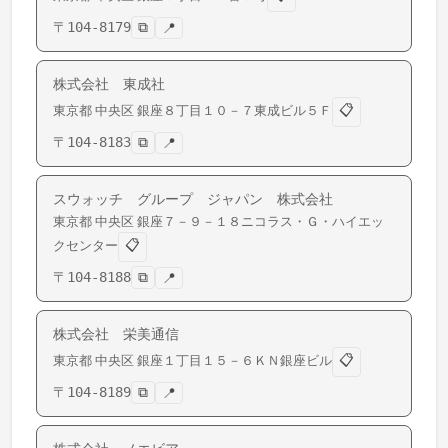
〒
104-8179
⧉
📍
株式会社 東成社
📋
東京都
中央区
銀座
８丁目１０－７東成ビル５Ｆ
〒
104-8183
⧉
📍
スウォッチ グループ ジャパン 株式会社
東京都
中央区
銀座
７－９－１８ニコラス・Ｇ・ハイエッ
📋
クセンター
〒
104-8188
⧉
📍
株式会社 栄美通信
📋
東京都
中央区
銀座
１丁目１５－６ＫＮ銀座ビル
〒
104-8189
⧉
📍