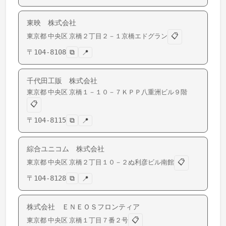
東映 株式会社
📋
東京都
中央区
京橋
２丁目２－１京橋エドグラン
〒
104-8108
⧉
📍
千代田工販 株式会社
東京都
中央区
京橋
１－１０－７ＫＰＰ八重洲ビル９階
📋
〒
104-8115
⧉
📍
綜合ユニコム 株式会社
📋
東京都
中央区
京橋
２丁目１０－２ぬ利彦ビル南館
〒
104-8128
⧉
📍
株式会社 ＥＮＥＯＳフロンティア
📋
東京都
中央区
京橋
１丁目７番２号