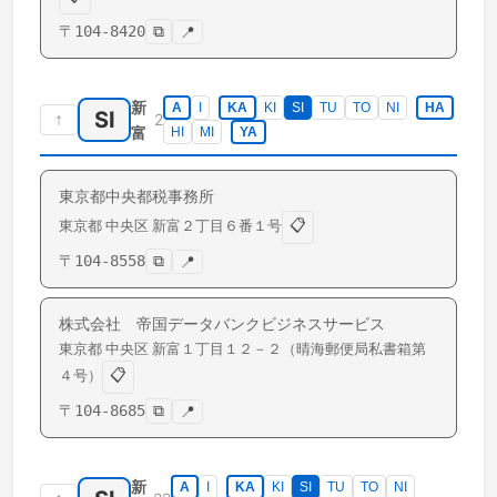
〒
104-8420
⧉
📍
新
A
I
KA
KI
SI
TU
TO
NI
HA
SI
↑
2
富
HI
MI
YA
東京都中央都税事務所
📋
東京都
中央区
新富
２丁目６番１号
〒
104-8558
⧉
📍
株式会社 帝国データバンクビジネスサービス
東京都
中央区
新富
１丁目１２－２（晴海郵便局私書箱第
📋
４号）
〒
104-8685
⧉
📍
新
A
I
KA
KI
SI
TU
TO
NI