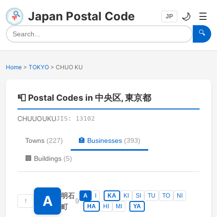
Japan Postal Code
🌙
☰
JP
🔍
Home
>
TOKYO
>
CHUO KU
📮
Postal Codes in 中央区, 東京都
CHUUOUKU
JIS:
13102
Towns
(
227
)
🏣
Businesses
(
393
)
🏢
Buildings
(
5
)
明石
A
I
KA
KI
SI
TU
TO
NI
A
↑
9
町
HA
HI
MI
YA