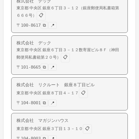
株式会社 デック
東京都
中央区
銀座
６丁目３－１２（銀座郵便局私書箱第
📋
６６６号）
〒
100-8617
⧉
📍
株式会社 デック
東京都
中央区
銀座
６丁目３－１２数寄屋ビル８Ｆ（神田
📋
郵便局私書箱第２０号）
〒
101-8665
⧉
📍
株式会社 リクルート 銀座８丁目ビル
📋
東京都
中央区
銀座
８丁目４－１７
〒
104-8001
⧉
📍
株式会社 マガジンハウス
📋
東京都
中央区
銀座
３丁目１３－１０
〒
104-8003
⧉
📍