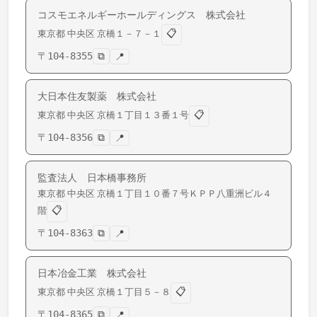
コスモエネルギーホールディングス 株式会社
📋
東京都
中央区
京橋
１－７－１
〒
104-8355
⧉
📍
大日本住友製薬 株式会社
📋
東京都
中央区
京橋
１丁目１３番１号
〒
104-8356
⧉
📍
監査法人 日本橋事務所
東京都
中央区
京橋
１丁目１０番７号ＫＰＰ八重洲ビル４
📋
階
〒
104-8363
⧉
📍
日本冶金工業 株式会社
📋
東京都
中央区
京橋
１丁目５－８
〒
104-8365
⧉
📍