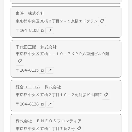
東映 株式会社
📋
東京都
中央区
京橋
２丁目２－１京橋エドグラン
〒
104-8108
⧉
📍
千代田工販 株式会社
東京都
中央区
京橋
１－１０－７ＫＰＰ八重洲ビル９階
📋
〒
104-8115
⧉
📍
綜合ユニコム 株式会社
📋
東京都
中央区
京橋
２丁目１０－２ぬ利彦ビル南館
〒
104-8128
⧉
📍
株式会社 ＥＮＥＯＳフロンティア
📋
東京都
中央区
京橋
１丁目７番２号