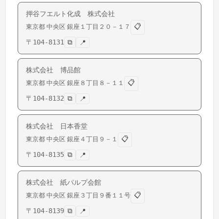
押谷フエルト化成 株式会社
📋
東京都
中央区
銀座
１丁目２０－１７
〒
104-8131
⧉
📍
株式会社 博品館
📋
東京都
中央区
銀座
８丁目８－１１
〒
104-8132
⧉
📍
株式会社 日本香堂
📋
東京都
中央区
銀座
４丁目９－１
〒
104-8135
⧉
📍
株式会社 紙パルプ会館
📋
東京都
中央区
銀座
３丁目９番１１号
〒
104-8139
⧉
📍