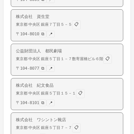
株式会社 資生堂
📋
東京都
中央区
銀座
７丁目５－５
〒
104-8010
⧉
📍
公益財団法人 都民劇場
📋
東京都
中央区
銀座
５丁目１－７数寄屋橋ビル６階
〒
104-8077
⧉
📍
株式会社 紀文食品
📋
東京都
中央区
銀座
５丁目１５－１
〒
104-8101
⧉
📍
株式会社 ワシントン靴店
📋
東京都
中央区
銀座
５丁目７－７