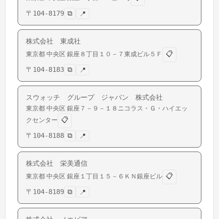
〒
104-8179
⧉
📍
株式会社 東成社
📋
東京都
中央区
銀座
８丁目１０－７東成ビル５Ｆ
〒
104-8183
⧉
📍
スウォッチ グループ ジャパン 株式会社
東京都
中央区
銀座
７－９－１８ニコラス・Ｇ・ハイエッ
📋
クセンター
〒
104-8188
⧉
📍
株式会社 栄美通信
📋
東京都
中央区
銀座
１丁目１５－６ＫＮ銀座ビル
〒
104-8189
⧉
📍