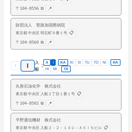
〒
104-8556
⧉
📍
財団法人 聖路加国際病院
📋
東京都
中央区
明石町
９番１号
〒
104-8560
⧉
📍
入
A
I
KA
KI
SI
TU
TO
NI
HA
I
↑
2
船
HI
MI
YA
丸善石油化学 株式会社
📋
東京都
中央区
入船
２丁目１番１号
〒
104-8502
⧉
📍
平野通信機材 株式会社
📋
東京都
中央区
入船
２－２－１４Ｕ－ＡＸＩＳビル