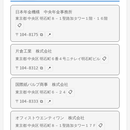
日本年金機構 中央年金事務所
東京都
中央区
明石町
８－１聖路加タワー１階・１６階
📋
〒
104-8175
⧉
📍
片倉工業 株式会社
📋
東京都
中央区
明石町
６番４号ニチレイ明石町ビル
〒
104-8312
⧉
📍
国際紙パルプ商事 株式会社
📋
東京都
中央区
明石町
６－２４
〒
104-8333
⧉
📍
オフィストウエンティワン 株式会社
📋
東京都
中央区
明石町
８－１聖路加タワー１７Ｆ