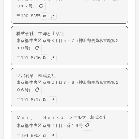
📋
３１７号）
〒
100-8655
⧉
📍
株式会社 主婦と生活社
東京都
中央区
京橋
３丁目５－７（神田郵便局私書箱第２
📋
１０号）
〒
101-8716
⧉
📍
明治乳業 株式会社
東京都
中央区
京橋
２丁目３－６（神田郵便局私書箱第２
📋
０６号）
〒
101-8717
⧉
📍
Ｍｅｉｊｉ Ｓｅｉｋａ ファルマ 株式会社
📋
東京都
中央区
京橋
２丁目４番１６号
〒
104-8002
⧉
📍