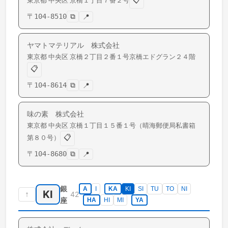
📋
東京都
中央区
京橋
１丁目７番２号
〒
104-8510
⧉
📍
ヤマトマテリアル 株式会社
東京都
中央区
京橋
２丁目２番１号京橋エドグラン２４階
📋
〒
104-8614
⧉
📍
味の素 株式会社
東京都
中央区
京橋
１丁目１５番１号（晴海郵便局私書箱
📋
第８０号）
〒
104-8680
⧉
📍
銀
A
I
KA
KI
SI
TU
TO
NI
KI
↑
42
座
HA
HI
MI
YA