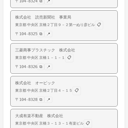
〒
104-8324
⧉
📍
株式会社 読売新聞社 事業局
📋
東京都
中央区
京橋
２丁目９－２第一ぬり彦ビル
〒
104-8325
⧉
📍
三菱商事プラスチック 株式会社
📋
東京都
中央区
京橋
１－１－１
〒
104-8326
⧉
📍
株式会社 オービック
📋
東京都
中央区
京橋
２丁目４－１５
〒
104-8328
⧉
📍
大成有楽不動産 株式会社
📋
東京都
中央区
京橋
３－１３－１有楽ビル