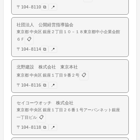
〒
104-8110
⧉
📍
社団法人 公開経営指導協会
東京都
中央区
銀座
２丁目１０－１８東京都中小企業会館
📋
６Ｆ
〒
104-8114
⧉
📍
北野建設 株式会社 東京本社
📋
東京都
中央区
銀座
１丁目９番２号
〒
104-8116
⧉
📍
セイコーウオッチ 株式会社
東京都
中央区
銀座
１丁目２６番１号アーバンネット銀座
📋
一丁目ビル
〒
104-8118
⧉
📍