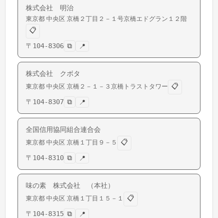
株式会社 明治
東京都
中央区
京橋
２丁目２－１号京橋エドグラン１２階
📋
〒
104-8306
⧉
📍
株式会社 クボタ
📋
東京都
中央区
京橋
２－１－３京橋トラストタワー
〒
104-8307
⧉
📍
全国信用協同組合連合会
📋
東京都
中央区
京橋
１丁目９－５
〒
104-8310
⧉
📍
味の素 株式会社 （本社）
📋
東京都
中央区
京橋
１丁目１５－１
〒
104-8315
⧉
📍