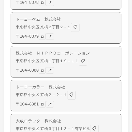
〒
104-8378
⧉
📍
トーヨーケム 株式会社
📋
東京都
中央区
京橋
２丁目２－１
〒
104-8379
⧉
📍
株式会社 ＮＩＰＰＯコーポレーション
📋
東京都
中央区
京橋
１丁目１９－１１
〒
104-8380
⧉
📍
トーヨーカラー 株式会社
📋
東京都
中央区
京橋
２－２－１
〒
104-8381
⧉
📍
大成ロテック 株式会社
📋
東京都
中央区
京橋
３丁目１３－１有楽ビル