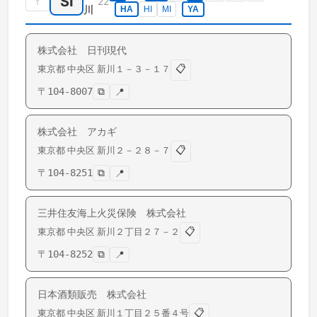
SI
↑
22
川
HA
HI
MI
YA
株式会社 日刊現代
📋
東京都
中央区
新川
１－３－１７
〒
104-8007
⧉
📍
株式会社 アカギ
📋
東京都
中央区
新川
２－２８－７
〒
104-8251
⧉
📍
三井住友海上火災保険 株式会社
📋
東京都
中央区
新川
２丁目２７－２
〒
104-8252
⧉
📍
日本酒類販売 株式会社
📋
東京都
中央区
新川
１丁目２５番４号