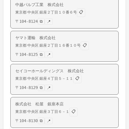
中越パルプ工業 株式会社
📋
東京都
中央区
銀座
２丁目１０番６号
〒
104-8124
⧉
📍
ヤマト運輸 株式会社
📋
東京都
中央区
銀座
２丁目１６番１０号
〒
104-8125
⧉
📍
セイコーホールディングス 株式会社
📋
東京都
中央区
銀座
４丁目５－１１
〒
104-8129
⧉
📍
株式会社 松屋 銀座本店
📋
東京都
中央区
銀座
３丁目６－１
〒
104-8130
⧉
📍