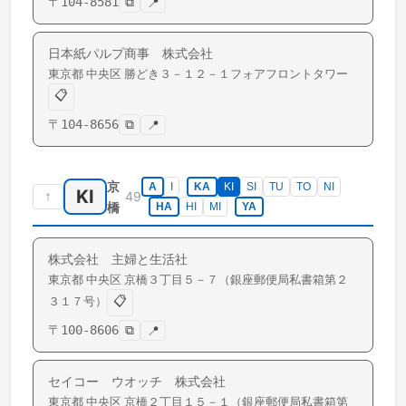
〒
104-8581
⧉
📍
日本紙パルプ商事 株式会社
東京都
中央区
勝どき
３－１２－１フォアフロントタワー
📋
〒
104-8656
⧉
📍
京
A
I
KA
KI
SI
TU
TO
NI
KI
↑
49
橋
HA
HI
MI
YA
株式会社 主婦と生活社
東京都
中央区
京橋
３丁目５－７（銀座郵便局私書箱第２
📋
３１７号）
〒
100-8606
⧉
📍
セイコー ウオッチ 株式会社
東京都
中央区
京橋
２丁目１５－１（銀座郵便局私書箱第