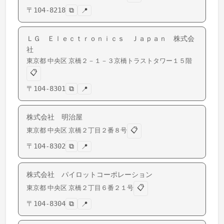
〒
104-8218
⧉
📍
ＬＧ Ｅｌｅｃｔｒｏｎｉｃｓ Ｊａｐａｎ 株式会
社
東京都
中央区
京橋
２－１－３京橋トラストタワー１５階
📋
〒
104-8301
⧉
📍
株式会社 明治屋
📋
東京都
中央区
京橋
２丁目２番８号
〒
104-8302
⧉
📍
株式会社 パイロットコーポレーション
📋
東京都
中央区
京橋
２丁目６番２１号
〒
104-8304
⧉
📍