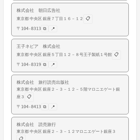
株式会社 朝日広告社
📋
東京都
中央区
銀座
７丁目１６－１２
〒
104-8313
⧉
📍
王子ネピア 株式会社
📋
東京都
中央区
銀座
５丁目１２－８号王子製紙１号館
〒
104-8319
⧉
📍
株式会社 旅行読売出版社
東京都
中央区
銀座
２－３－１２－５階マロニエゲート銀
📋
座３
〒
104-8413
⧉
📍
株式会社 読売旅行
東京都
中央区
銀座
２－３－１２マロニエゲート銀座３
📋