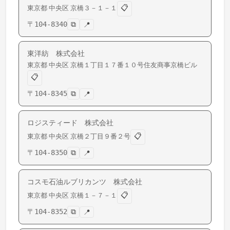
📋
東京都
中央区
京橋
３－１－１
〒
104-8340
⧉
📍
東洋紡 株式会社
東京都
中央区
京橋
１丁目１７番１０号住友商事京橋ビル
📋
〒
104-8345
⧉
📍
ロジスティード 株式会社
📋
東京都
中央区
京橋
２丁目９番２号
〒
104-8350
⧉
📍
コスモ石油ルブリカンツ 株式会社
📋
東京都
中央区
京橋
１－７－１
〒
104-8352
⧉
📍