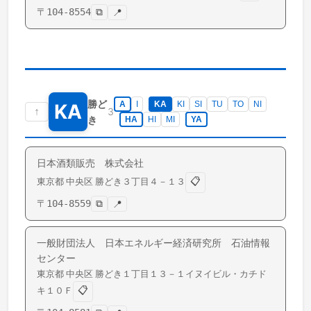
〒
104-8554
⧉
📍
勝ど
A
I
KA
KI
SI
TU
TO
NI
KA
↑
3
き
HA
HI
MI
YA
日本酒類販売 株式会社
📋
東京都
中央区
勝どき
３丁目４－１３
〒
104-8559
⧉
📍
一般財団法人 日本エネルギー経済研究所 石油情報
センター
東京都
中央区
勝どき
１丁目１３－１イヌイビル・カチド
📋
キ１０Ｆ