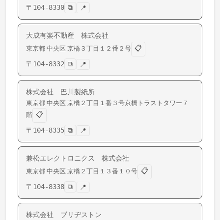
〒
104-8330
⧉
📍
大成有楽不動産 株式会社
📋
東京都
中央区
京橋
３丁目１２番２号
〒
104-8332
⧉
📍
株式会社 巴川製紙所
東京都
中央区
京橋
２丁目１番３号京橋トラストタワー７
📋
階
〒
104-8335
⧉
📍
兼松エレクトロニクス 株式会社
📋
東京都
中央区
京橋
２丁目１３番１０号
〒
104-8338
⧉
📍
株式会社 ブリヂストン