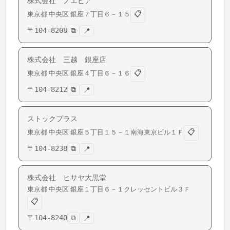
株式会社 ノエビア
📋
東京都
中央区
銀座
７丁目６－１５
〒
104-8208
⧉
📍
株式会社 三越 銀座店
📋
東京都
中央区
銀座
４丁目６－１６
〒
104-8212
⧉
📍
ストックプラス
📋
東京都
中央区
銀座
５丁目１５－１南海東京ビル１Ｆ
〒
104-8238
⧉
📍
株式会社 ヒサヤ大黒堂
東京都
中央区
銀座
１丁目６－１クレッセントビル３Ｆ
📋
〒
104-8240
⧉
📍