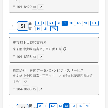
〒
104-8420
⧉
📍
新
A
I
KA
KI
SI
TU
TO
NI
HA
SI
↑
2
富
HI
MI
YA
東京都中央都税事務所
📋
東京都
中央区
新富
２丁目６番１号
〒
104-8558
⧉
📍
株式会社 帝国データバンクビジネスサービス
東京都
中央区
新富
１丁目１２－２（晴海郵便局私書箱第
📋
４号）
〒
104-8685
⧉
📍
新
A
I
KA
KI
SI
TU
TO
NI