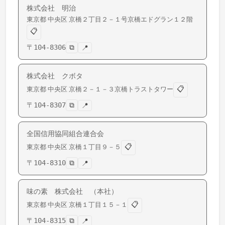
株式会社 明治
東京都
中央区
京橋
２丁目２－１号京橋エドグラン１２階
📋
〒
104-8306
⧉
📍
株式会社 クボタ
📋
東京都
中央区
京橋
２－１－３京橋トラストタワー
〒
104-8307
⧉
📍
全国信用協同組合連合会
📋
東京都
中央区
京橋
１丁目９－５
〒
104-8310
⧉
📍
味の素 株式会社 （本社）
📋
東京都
中央区
京橋
１丁目１５－１
〒
104-8315
⧉
📍