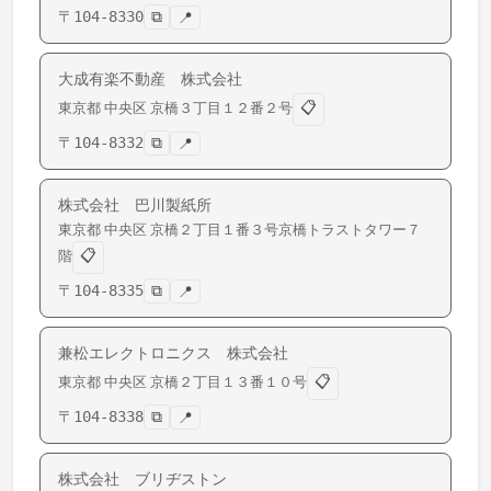
〒
104-8330
⧉
📍
大成有楽不動産 株式会社
📋
東京都
中央区
京橋
３丁目１２番２号
〒
104-8332
⧉
📍
株式会社 巴川製紙所
東京都
中央区
京橋
２丁目１番３号京橋トラストタワー７
📋
階
〒
104-8335
⧉
📍
兼松エレクトロニクス 株式会社
📋
東京都
中央区
京橋
２丁目１３番１０号
〒
104-8338
⧉
📍
株式会社 ブリヂストン