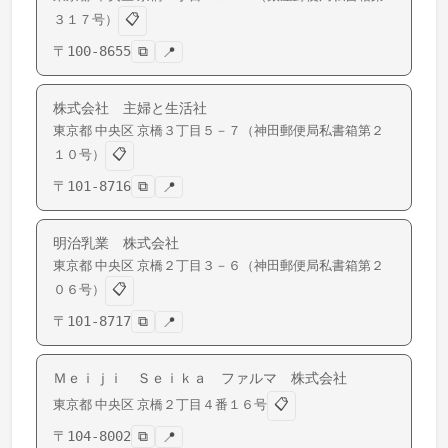
📋
３１７号）
〒
100-8655
⧉
📍
株式会社 主婦と生活社
東京都
中央区
京橋
３丁目５－７（神田郵便局私書箱第２
📋
１０号）
〒
101-8716
⧉
📍
明治乳業 株式会社
東京都
中央区
京橋
２丁目３－６（神田郵便局私書箱第２
📋
０６号）
〒
101-8717
⧉
📍
Ｍｅｉｊｉ Ｓｅｉｋａ ファルマ 株式会社
📋
東京都
中央区
京橋
２丁目４番１６号
〒
104-8002
⧉
📍