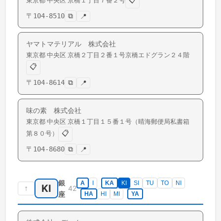
📋
東京都
中央区
京橋
１丁目７番２号
〒
104-8510
⧉
📍
ヤマトマテリアル 株式会社
東京都
中央区
京橋
２丁目２番１号京橋エドグラン２４階
📋
〒
104-8614
⧉
📍
味の素 株式会社
東京都
中央区
京橋
１丁目１５番１号（晴海郵便局私書箱
📋
第８０号）
〒
104-8680
⧉
📍
銀
A
I
KA
KI
SI
TU
TO
NI
KI
↑
42
座
HA
HI
MI
YA