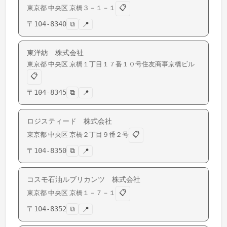
📋
東京都
中央区
京橋
３－１－１
〒
104-8340
⧉
📍
東洋紡 株式会社
東京都
中央区
京橋
１丁目１７番１０号住友商事京橋ビル
📋
〒
104-8345
⧉
📍
ロジスティード 株式会社
📋
東京都
中央区
京橋
２丁目９番２号
〒
104-8350
⧉
📍
コスモ石油ルブリカンツ 株式会社
📋
東京都
中央区
京橋
１－７－１
〒
104-8352
⧉
📍