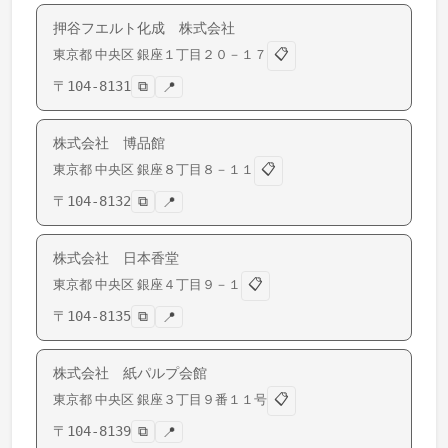
押谷フエルト化成 株式会社
📋
東京都
中央区
銀座
１丁目２０－１７
〒
104-8131
⧉
📍
株式会社 博品館
📋
東京都
中央区
銀座
８丁目８－１１
〒
104-8132
⧉
📍
株式会社 日本香堂
📋
東京都
中央区
銀座
４丁目９－１
〒
104-8135
⧉
📍
株式会社 紙パルプ会館
📋
東京都
中央区
銀座
３丁目９番１１号
〒
104-8139
⧉
📍