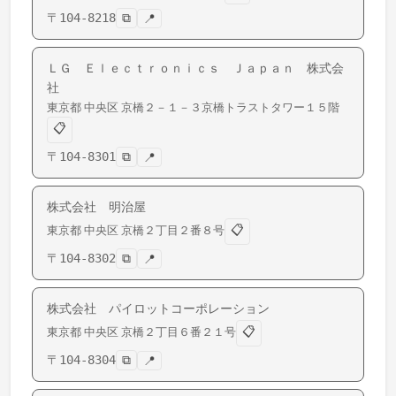
〒
104-8218
⧉
📍
ＬＧ Ｅｌｅｃｔｒｏｎｉｃｓ Ｊａｐａｎ 株式会
社
東京都
中央区
京橋
２－１－３京橋トラストタワー１５階
📋
〒
104-8301
⧉
📍
株式会社 明治屋
📋
東京都
中央区
京橋
２丁目２番８号
〒
104-8302
⧉
📍
株式会社 パイロットコーポレーション
📋
東京都
中央区
京橋
２丁目６番２１号
〒
104-8304
⧉
📍