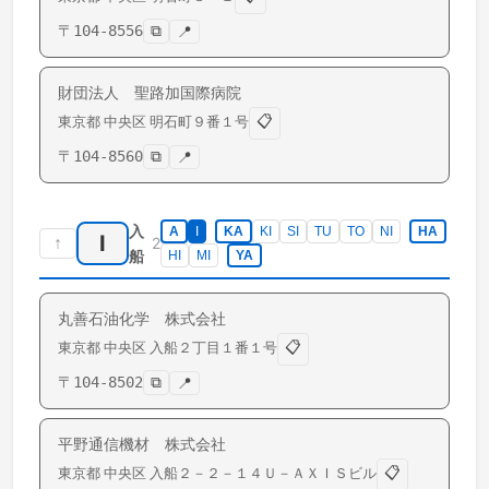
〒
104-8556
⧉
📍
財団法人 聖路加国際病院
📋
東京都
中央区
明石町
９番１号
〒
104-8560
⧉
📍
入
A
I
KA
KI
SI
TU
TO
NI
HA
I
↑
2
船
HI
MI
YA
丸善石油化学 株式会社
📋
東京都
中央区
入船
２丁目１番１号
〒
104-8502
⧉
📍
平野通信機材 株式会社
📋
東京都
中央区
入船
２－２－１４Ｕ－ＡＸＩＳビル