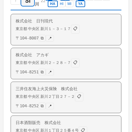
SI
↑
22
川
HA
HI
MI
YA
株式会社 日刊現代
📋
東京都
中央区
新川
１－３－１７
〒
104-8007
⧉
📍
株式会社 アカギ
📋
東京都
中央区
新川
２－２８－７
〒
104-8251
⧉
📍
三井住友海上火災保険 株式会社
📋
東京都
中央区
新川
２丁目２７－２
〒
104-8252
⧉
📍
日本酒類販売 株式会社
📋
東京都
中央区
新川
１丁目２５番４号