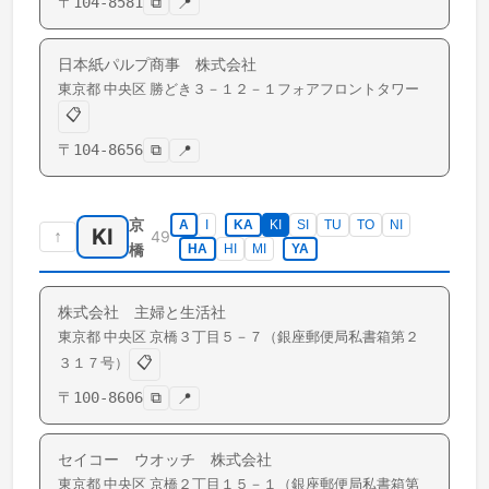
〒
104-8581
⧉
📍
日本紙パルプ商事 株式会社
東京都
中央区
勝どき
３－１２－１フォアフロントタワー
📋
〒
104-8656
⧉
📍
京
A
I
KA
KI
SI
TU
TO
NI
KI
↑
49
橋
HA
HI
MI
YA
株式会社 主婦と生活社
東京都
中央区
京橋
３丁目５－７（銀座郵便局私書箱第２
📋
３１７号）
〒
100-8606
⧉
📍
セイコー ウオッチ 株式会社
東京都
中央区
京橋
２丁目１５－１（銀座郵便局私書箱第