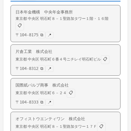
日本年金機構 中央年金事務所
東京都
中央区
明石町
８－１聖路加タワー１階・１６階
📋
〒
104-8175
⧉
📍
片倉工業 株式会社
📋
東京都
中央区
明石町
６番４号ニチレイ明石町ビル
〒
104-8312
⧉
📍
国際紙パルプ商事 株式会社
📋
東京都
中央区
明石町
６－２４
〒
104-8333
⧉
📍
オフィストウエンティワン 株式会社
📋
東京都
中央区
明石町
８－１聖路加タワー１７Ｆ