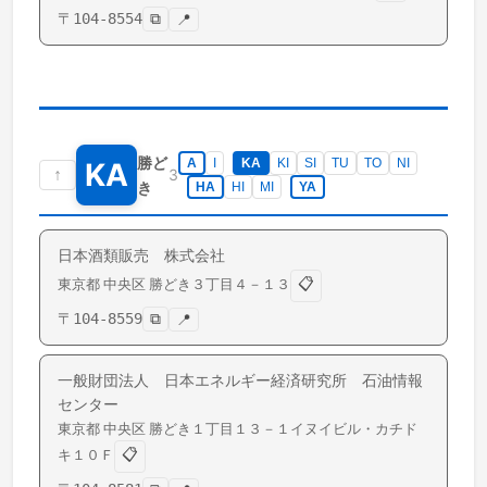
〒
104-8554
⧉
📍
勝ど
A
I
KA
KI
SI
TU
TO
NI
KA
↑
3
き
HA
HI
MI
YA
日本酒類販売 株式会社
📋
東京都
中央区
勝どき
３丁目４－１３
〒
104-8559
⧉
📍
一般財団法人 日本エネルギー経済研究所 石油情報
センター
東京都
中央区
勝どき
１丁目１３－１イヌイビル・カチド
📋
キ１０Ｆ