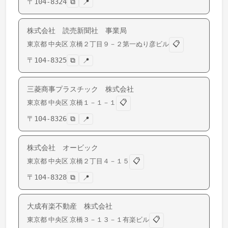
〒
104-8324
⧉
📍
株式会社 読売新聞社 事業局
📋
東京都
中央区
京橋
２丁目９－２第一ぬり彦ビル
〒
104-8325
⧉
📍
三菱商事プラスチック 株式会社
📋
東京都
中央区
京橋
１－１－１
〒
104-8326
⧉
📍
株式会社 オービック
📋
東京都
中央区
京橋
２丁目４－１５
〒
104-8328
⧉
📍
大成有楽不動産 株式会社
📋
東京都
中央区
京橋
３－１３－１有楽ビル