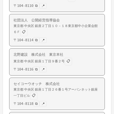
〒
104-8110
⧉
📍
社団法人 公開経営指導協会
東京都
中央区
銀座
２丁目１０－１８東京都中小企業会館
📋
６Ｆ
〒
104-8114
⧉
📍
北野建設 株式会社 東京本社
📋
東京都
中央区
銀座
１丁目９番２号
〒
104-8116
⧉
📍
セイコーウオッチ 株式会社
東京都
中央区
銀座
１丁目２６番１号アーバンネット銀座
📋
一丁目ビル
〒
104-8118
⧉
📍