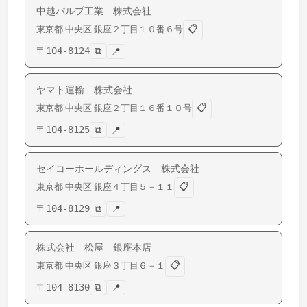
中越パルプ工業 株式会社
📋
東京都
中央区
銀座
２丁目１０番６号
〒
104-8124
⧉
📍
ヤマト運輸 株式会社
📋
東京都
中央区
銀座
２丁目１６番１０号
〒
104-8125
⧉
📍
セイコーホールディングス 株式会社
📋
東京都
中央区
銀座
４丁目５－１１
〒
104-8129
⧉
📍
株式会社 松屋 銀座本店
📋
東京都
中央区
銀座
３丁目６－１
〒
104-8130
⧉
📍