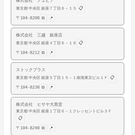
株式会社 ノエビア
📋
東京都
中央区
銀座
７丁目６－１５
〒
104-8208
⧉
📍
株式会社 三越 銀座店
📋
東京都
中央区
銀座
４丁目６－１６
〒
104-8212
⧉
📍
ストックプラス
📋
東京都
中央区
銀座
５丁目１５－１南海東京ビル１Ｆ
〒
104-8238
⧉
📍
株式会社 ヒサヤ大黒堂
東京都
中央区
銀座
１丁目６－１クレッセントビル３Ｆ
📋
〒
104-8240
⧉
📍