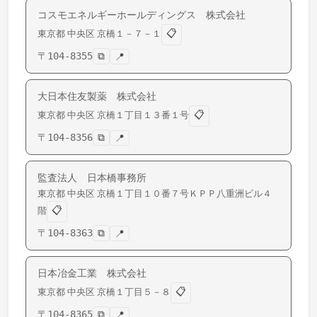
コスモエネルギーホールディングス 株式会社
📋
東京都
中央区
京橋
１－７－１
〒
104-8355
⧉
📍
大日本住友製薬 株式会社
📋
東京都
中央区
京橋
１丁目１３番１号
〒
104-8356
⧉
📍
監査法人 日本橋事務所
東京都
中央区
京橋
１丁目１０番７号ＫＰＰ八重洲ビル４
📋
階
〒
104-8363
⧉
📍
日本冶金工業 株式会社
📋
東京都
中央区
京橋
１丁目５－８
〒
104-8365
⧉
📍