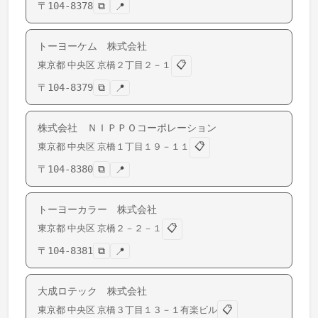
〒
104-8378
⧉
📍
トーヨーケム 株式会社
📋
東京都
中央区
京橋
２丁目２－１
〒
104-8379
⧉
📍
株式会社 ＮＩＰＰＯコーポレーション
📋
東京都
中央区
京橋
１丁目１９－１１
〒
104-8380
⧉
📍
トーヨーカラー 株式会社
📋
東京都
中央区
京橋
２－２－１
〒
104-8381
⧉
📍
大成ロテック 株式会社
📋
東京都
中央区
京橋
３丁目１３－１有楽ビル