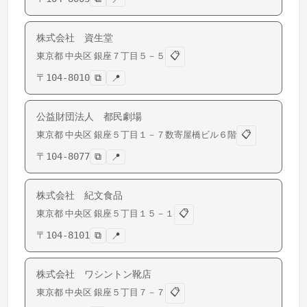
株式会社 資生堂
📋
東京都
中央区
銀座
７丁目５－５
〒
104-8010
⧉
📍
公益財団法人 都民劇場
📋
東京都
中央区
銀座
５丁目１－７数寄屋橋ビル６階
〒
104-8077
⧉
📍
株式会社 紀文食品
📋
東京都
中央区
銀座
５丁目１５－１
〒
104-8101
⧉
📍
株式会社 ワシントン靴店
📋
東京都
中央区
銀座
５丁目７－７