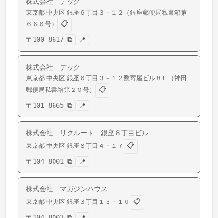
株式会社 デック
東京都
中央区
銀座
６丁目３－１２（銀座郵便局私書箱第
📋
６６６号）
〒
100-8617
⧉
📍
株式会社 デック
東京都
中央区
銀座
６丁目３－１２数寄屋ビル８Ｆ（神田
📋
郵便局私書箱第２０号）
〒
101-8665
⧉
📍
株式会社 リクルート 銀座８丁目ビル
📋
東京都
中央区
銀座
８丁目４－１７
〒
104-8001
⧉
📍
株式会社 マガジンハウス
📋
東京都
中央区
銀座
３丁目１３－１０
〒
104-8003
⧉
📍