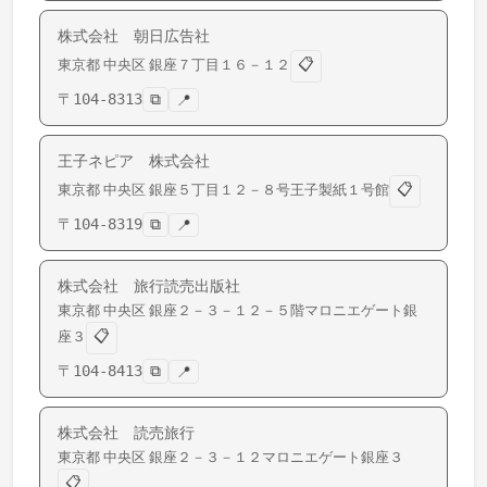
株式会社 朝日広告社
📋
東京都
中央区
銀座
７丁目１６－１２
〒
104-8313
⧉
📍
王子ネピア 株式会社
📋
東京都
中央区
銀座
５丁目１２－８号王子製紙１号館
〒
104-8319
⧉
📍
株式会社 旅行読売出版社
東京都
中央区
銀座
２－３－１２－５階マロニエゲート銀
📋
座３
〒
104-8413
⧉
📍
株式会社 読売旅行
東京都
中央区
銀座
２－３－１２マロニエゲート銀座３
📋