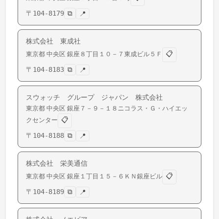
〒
104-8179
⧉
📍
株式会社 東成社
📋
東京都
中央区
銀座
８丁目１０－７東成ビル５Ｆ
〒
104-8183
⧉
📍
スウォッチ グループ ジャパン 株式会社
東京都
中央区
銀座
７－９－１８ニコラス・Ｇ・ハイエッ
📋
クセンター
〒
104-8188
⧉
📍
株式会社 栄美通信
📋
東京都
中央区
銀座
１丁目１５－６ＫＮ銀座ビル
〒
104-8189
⧉
📍