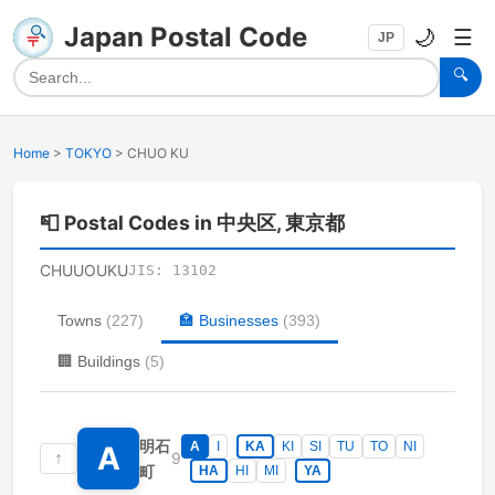
Japan Postal Code
🌙
☰
JP
🔍
Home
>
TOKYO
>
CHUO KU
📮
Postal Codes in 中央区, 東京都
CHUUOUKU
JIS:
13102
Towns
(
227
)
🏣
Businesses
(
393
)
🏢
Buildings
(
5
)
明石
A
I
KA
KI
SI
TU
TO
NI
A
↑
9
町
HA
HI
MI
YA