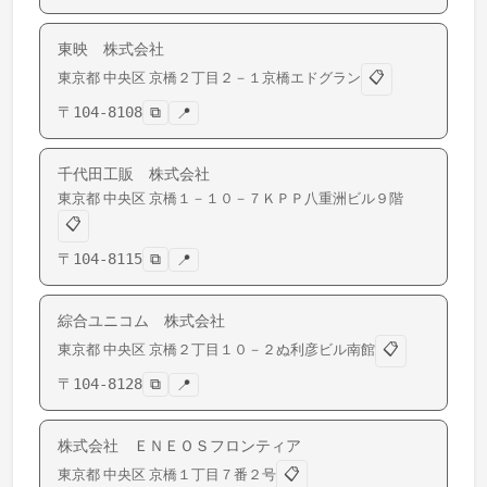
東映 株式会社
📋
東京都
中央区
京橋
２丁目２－１京橋エドグラン
〒
104-8108
⧉
📍
千代田工販 株式会社
東京都
中央区
京橋
１－１０－７ＫＰＰ八重洲ビル９階
📋
〒
104-8115
⧉
📍
綜合ユニコム 株式会社
📋
東京都
中央区
京橋
２丁目１０－２ぬ利彦ビル南館
〒
104-8128
⧉
📍
株式会社 ＥＮＥＯＳフロンティア
📋
東京都
中央区
京橋
１丁目７番２号