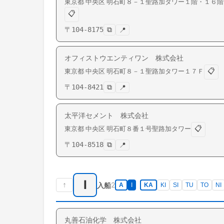
東京都
中央区
明石町
８－１聖路加タワー１階・１６階
📋
〒
104-8175
⧉
📍
オフィストウエンティワン 株式会社
📋
東京都
中央区
明石町
８－１聖路加タワー１７Ｆ
〒
104-8421
⧉
📍
太平洋セメント 株式会社
📋
東京都
中央区
明石町
８番１号聖路加タワー
〒
104-8518
⧉
📍
I
↑
2
入船
A
I
KA
KI
SI
TU
TO
NI
丸善石油化学 株式会社