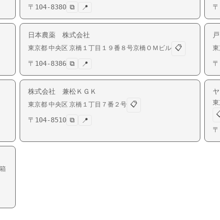
〒
104-8380
⧉
〒
📍
日本農薬 株式会社
戸
📋
東京都
中央区
京橋
１丁目１９番８号京橋ＯＭビル
東
〒
104-8386
⧉
〒
📍
株式会社 兼松ＫＧＫ
ヤ
東
📋
東京都
中央区
京橋
１丁目７番２号

〒
104-8510
⧉
📍
〒
箱