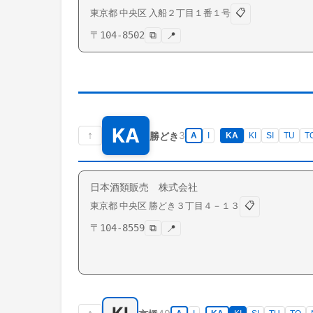
📋
東京都
中央区
入船
２丁目１番１号
〒
104-8502
⧉
📍
KA
↑
3
勝どき
A
I
KA
KI
SI
TU
T
日本酒類販売 株式会社
📋
東京都
中央区
勝どき
３丁目４－１３
〒
104-8559
⧉
📍