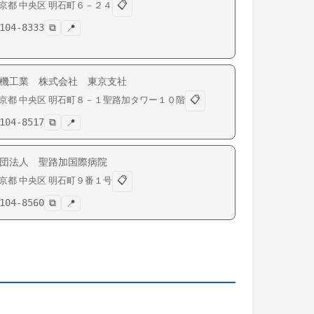
📋
京都
中央区
明石町
６－２４
104-8333
⧉
📍
機工業 株式会社 東京支社
📋
京都
中央区
明石町
８－１聖路加タワー１０階
104-8517
⧉
📍
団法人 聖路加国際病院
📋
京都
中央区
明石町
９番１号
104-8560
⧉
📍