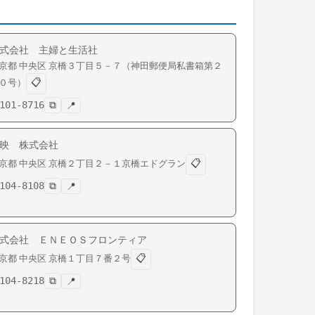
式会社 主婦と生活社
京都
中央区
京橋
３丁目５－７（神田郵便局私書箱第２
📋
０号）
101-8716
⧉
📍
映 株式会社
📋
京都
中央区
京橋
２丁目２－１京橋エドグラン
104-8108
⧉
📍
式会社 ＥＮＥＯＳフロンティア
📋
京都
中央区
京橋
１丁目７番２号
104-8218
⧉
📍