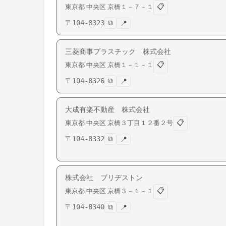
📋
東京都
中央区
京橋
１－７－１
〒
104-8323
⧉
📍
三菱商事プラスチック 株式会社
📋
東京都
中央区
京橋
１－１－１
〒
104-8326
⧉
📍
大成有楽不動産 株式会社
📋
東京都
中央区
京橋
３丁目１２番２号
〒
104-8332
⧉
📍
株式会社 ブリヂストン
📋
東京都
中央区
京橋
３－１－１
〒
104-8340
⧉
📍