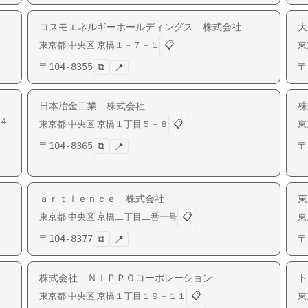
コスモエネルギーホールディングス 株式会社
大
📋
東京都
中央区
京橋
１－７－１
東
〒
104-8355
⧉
〒
📍
日本冶金工業 株式会社
株
４
📋
東京都
中央区
京橋
１丁目５－８
東
〒
104-8365
⧉
〒
📍
ａｒｔｉｅｎｃｅ 株式会社
東
📋
東京都
中央区
京橋
二丁目二番一号
東
〒
104-8377
⧉
〒
📍
株式会社 ＮＩＰＰＯコーポレーション
ト
📋
東京都
中央区
京橋
１丁目１９－１１
東