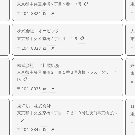
📋
東京都
中央区
京橋
２丁目５番１２号
東
〒
104-8324
⧉
〒
📍
株式会社 オービック
大
📋
東京都
中央区
京橋
２丁目４－１５
東
〒
104-8328
⧉
〒
📍
株式会社 巴川製紙所
兼
東京都
中央区
京橋
２丁目１番３号京橋トラストタワー７
東
📋
階
〒
〒
104-8335
⧉
📍
東洋紡 株式会社
ロ
東京都
中央区
京橋
１丁目１７番１０号住友商事京橋ビル
東
📋
〒
〒
104-8345
⧉
📍