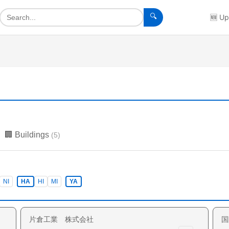
🔍
🆕
Up
🏢
Buildings
(
5
)
NI
HA
HI
MI
YA
片倉工業 株式会社
国