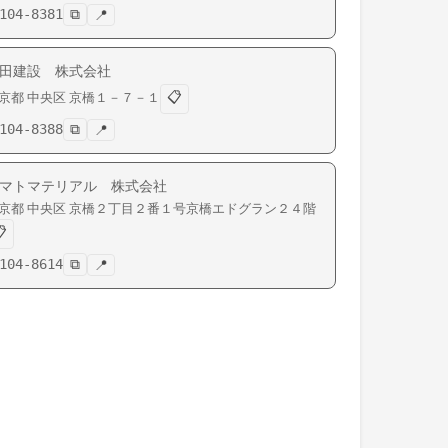
104-8381
⧉
📍
田建設 株式会社
📋
京都
中央区
京橋
１－７－１
104-8388
⧉
📍
マトマテリアル 株式会社
京都
中央区
京橋
２丁目２番１号京橋エドグラン２４階

104-8614
⧉
📍