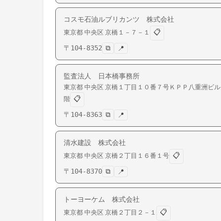
コスモ石油ルブリカンツ 株式会社
📋
東京都
中央区
京橋
１－７－１
〒
104-8352
⧉
📍
監査法人 日本橋事務所
東京都
中央区
京橋
１丁目１０番７号ＫＰＰ八重洲ビル
📋
階
〒
104-8363
⧉
📍
清水建設 株式会社
📋
東京都
中央区
京橋
２丁目１６番１号
〒
104-8370
⧉
📍
トーヨーケム 株式会社
📋
東京都
中央区
京橋
２丁目２－１