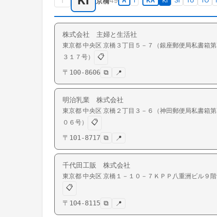
KI
↑
49
京橋
A
I
KA
KI
SI
TU
TO
株式会社 主婦と生活社
東京都
中央区
京橋
３丁目５－７（銀座郵便局私書箱第
📋
３１７号）
〒
100-8606
⧉
📍
明治乳業 株式会社
東京都
中央区
京橋
２丁目３－６（神田郵便局私書箱第
📋
０６号）
〒
101-8717
⧉
📍
千代田工販 株式会社
東京都
中央区
京橋
１－１０－７ＫＰＰ八重洲ビル９階
📋
〒
104-8115
⧉
📍