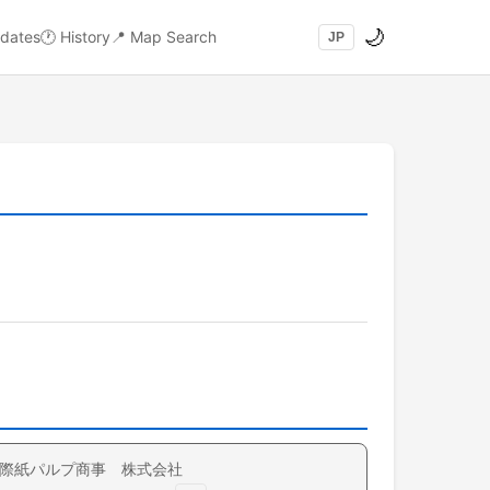
🌙
dates
🕐
History
📍
Map Search
JP
際紙パルプ商事 株式会社