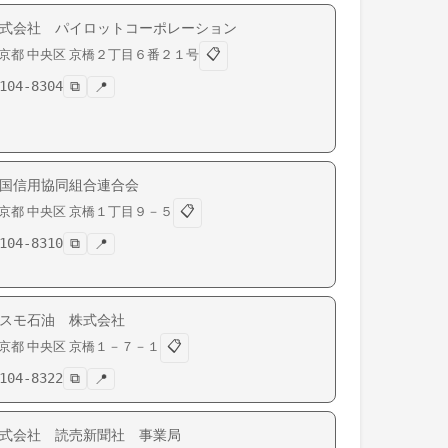
式会社 パイロットコーポレーション
📋
京都
中央区
京橋
２丁目６番２１号
104-8304
⧉
📍
国信用協同組合連合会
📋
京都
中央区
京橋
１丁目９－５
104-8310
⧉
📍
スモ石油 株式会社
📋
京都
中央区
京橋
１－７－１
104-8322
⧉
📍
式会社 読売新聞社 事業局