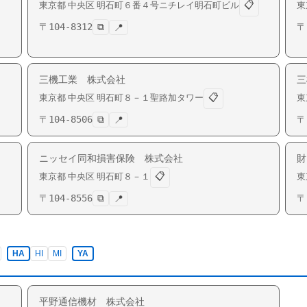
📋
東京都
中央区
明石町
６番４号ニチレイ明石町ビル
東
〒
104-8312
⧉
〒
📍
三機工業 株式会社
三
📋
東京都
中央区
明石町
８－１聖路加タワー
東
〒
104-8506
⧉
〒
📍
ニッセイ同和損害保険 株式会社
財
📋
東京都
中央区
明石町
８－１
東
〒
104-8556
⧉
〒
📍
HA
HI
MI
YA
平野通信機材 株式会社