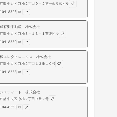
📋
京都
中央区
京橋
２丁目９－２第一ぬり彦ビル
104-8325
⧉
📍
成有楽不動産 株式会社
📋
京都
中央区
京橋
３－１３－１有楽ビル
104-8330
⧉
📍
松エレクトロニクス 株式会社
📋
京都
中央区
京橋
２丁目１３番１０号
104-8338
⧉
📍
ジスティード 株式会社
📋
京都
中央区
京橋
２丁目９番２号
104-8350
⧉
📍