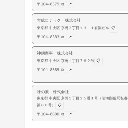
〒
104-8379
⧉
📍
大成ロテック 株式会社
📋
東京都
中央区
京橋
３丁目１３－１有楽ビル
〒
104-8383
⧉
📍
神鋼商事 株式会社
📋
東京都
中央区
京橋
１丁目７番２号
〒
104-8389
⧉
📍
味の素 株式会社
東京都
中央区
京橋
１丁目１５番１号（晴海郵便局私書
📋
第８０号）
〒
104-8680
⧉
📍