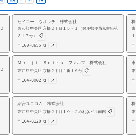
NI
HA
HI
MI
YA
セイコー ウオッチ 株式会社
株
２
東京都
中央区
京橋
２丁目１５－１（銀座郵便局私書箱第
東
📋
３１７号）
１
〒
100-8655
⧉
〒
📍
Ｍｅｉｊｉ Ｓｅｉｋａ ファルマ 株式会社
東
２
📋
東京都
中央区
京橋
２丁目４番１６号
東
〒
104-8002
⧉
〒
📍
綜合ユニコム 株式会社
株
📋
東京都
中央区
京橋
２丁目１０－２ぬ利彦ビル南館
東
〒
104-8128
⧉
〒
📍