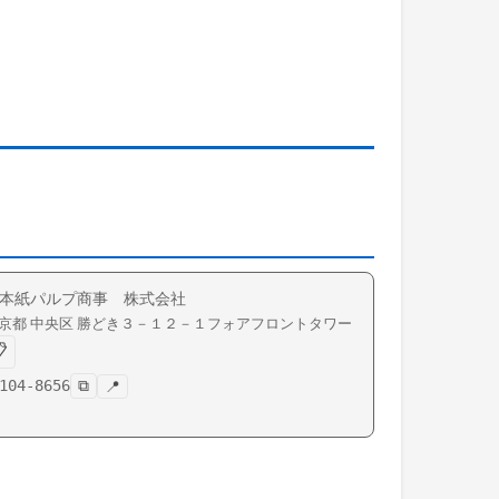
本紙パルプ商事 株式会社
京都
中央区
勝どき
３－１２－１フォアフロントタワー

104-8656
⧉
📍