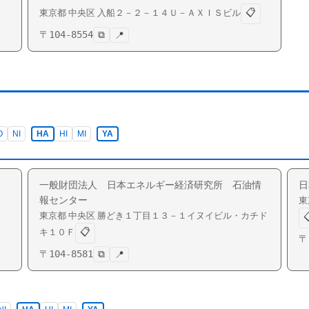
📋
東京都
中央区
入船
２－２－１４Ｕ－ＡＸＩＳビル
〒
104-8554
⧉
📍
O
NI
HA
HI
MI
YA
一般財団法人 日本エネルギー経済研究所 石油情
日
報センター
東
東京都
中央区
勝どき
１丁目１３－１イヌイビル・カチド

📋
キ１０Ｆ
〒
〒
104-8581
⧉
📍