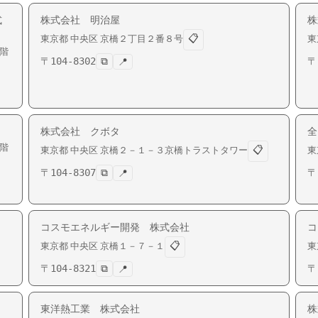
式
株式会社 明治屋
株
📋
東京都
中央区
京橋
２丁目２番８号
東
階
〒
104-8302
⧉
〒
📍
株式会社 クボタ
全
階
📋
東京都
中央区
京橋
２－１－３京橋トラストタワー
東
〒
104-8307
⧉
〒
📍
コスモエネルギー開発 株式会社
コ
📋
東京都
中央区
京橋
１－７－１
東
〒
104-8321
⧉
〒
📍
東洋熱工業 株式会社
株