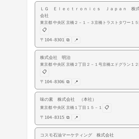
ＬＧ Ｅｌｅｃｔｒｏｎｉｃｓ Ｊａｐａｎ 株
会社
東京都
中央区
京橋
２－１－３京橋トラストタワー１５
📋
〒
104-8301
⧉
📍
株式会社 明治
東京都
中央区
京橋
２丁目２－１号京橋エドグラン１２
📋
〒
104-8306
⧉
📍
味の素 株式会社 （本社）
📋
東京都
中央区
京橋
１丁目１５－１
〒
104-8315
⧉
📍
コスモ石油マーケティング 株式会社