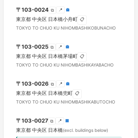
〒
103-0024
📍
🏣
⧉
東京都
中央区
日本橋小舟町
📋
TOKYO TO
CHUO KU
NIHOMBASHIKOBUNACHO
〒
103-0025
📍
🏣
⧉
東京都
中央区
日本橋茅場町
📋
TOKYO TO
CHUO KU
NIHOMBASHIKAYABACHO
〒
103-0026
📍
🏣
⧉
東京都
中央区
日本橋兜町
📋
TOKYO TO
CHUO KU
NIHOMBASHIKABUTOCHO
〒
103-0027
📍
🏢
⧉
東京都
中央区
日本橋
(excl. buildings below)