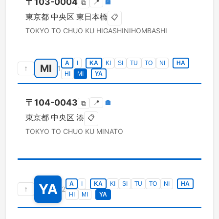
〒
103-0004
📍
🏣
⧉
東京都
中央区
東日本橋
📋
TOKYO TO
CHUO KU
HIGASHINIHOMBASHI
A
I
KA
KI
SI
TU
TO
NI
HA
MI
↑
1
HI
MI
YA
〒
104-0043
📍
🏣
⧉
東京都
中央区
湊
📋
TOKYO TO
CHUO KU
MINATO
A
I
KA
KI
SI
TU
TO
NI
HA
YA
↑
2
HI
MI
YA