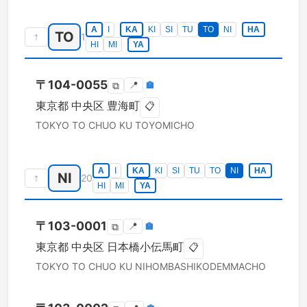
A
I
KA
KI
SI
TU
TO
NI
HA
TO
↑
1
HI
MI
YA
〒
104-0055
📍
🏣
⧉
東京都
中央区
豊海町
📋
TOKYO TO
CHUO KU
TOYOMICHO
A
I
KA
KI
SI
TU
TO
NI
HA
NI
↑
20
HI
MI
YA
〒
103-0001
📍
🏣
⧉
東京都
中央区
日本橋小伝馬町
📋
TOKYO TO
CHUO KU
NIHOMBASHIKODEMMACHO