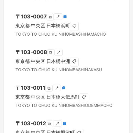
〒
103-0007
📍
🏣
⧉
東京都
中央区
日本橋浜町
📋
TOKYO TO
CHUO KU
NIHOMBASHIHAMACHO
〒
103-0008
📍
⧉
東京都
中央区
日本橋中洲
📋
TOKYO TO
CHUO KU
NIHOMBASHINAKASU
〒
103-0011
📍
🏣
⧉
東京都
中央区
日本橋大伝馬町
📋
TOKYO TO
CHUO KU
NIHOMBASHIODEMMACHO
〒
103-0012
📍
🏣
⧉
東京都
中央区
日本橋堀留町
📋