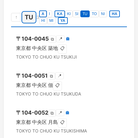
A
I
KA
KI
SI
TU
TO
NI
HA
TU
↑
3
HI
MI
YA
〒
104-0045
📍
🏣
⧉
東京都
中央区
築地
📋
TOKYO TO
CHUO KU
TSUKIJI
〒
104-0051
📍
⧉
東京都
中央区
佃
📋
TOKYO TO
CHUO KU
TSUKUDA
〒
104-0052
📍
🏣
⧉
東京都
中央区
月島
📋
TOKYO TO
CHUO KU
TSUKISHIMA