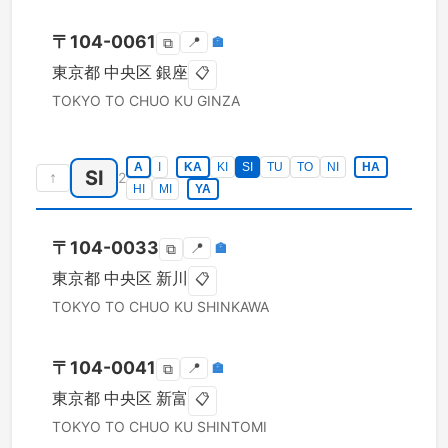
〒
104-0061
📍
🏣
⧉
東京都
中央区
銀座
📋
TOKYO TO
CHUO KU
GINZA
A
I
KA
KI
SI
TU
TO
NI
HA
SI
↑
2
HI
MI
YA
〒
104-0033
📍
🏣
⧉
東京都
中央区
新川
📋
TOKYO TO
CHUO KU
SHINKAWA
〒
104-0041
📍
🏣
⧉
東京都
中央区
新富
📋
TOKYO TO
CHUO KU
SHINTOMI