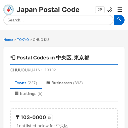
Japan Postal Code
🌙
☰
JP
🔍
Home
>
TOKYO
>
CHUO KU
📮
Postal Codes in 中央区, 東京都
CHUUOUKU
JIS:
13102
Towns
(
227
)
🏣
Businesses
(
393
)
🏢
Buildings
(
5
)
〒
103-0000
⧉
If not listed below for 中央区