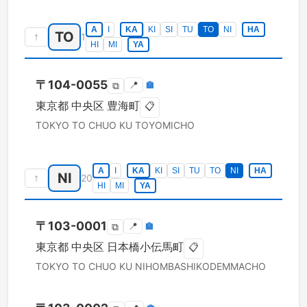
A
I
KA
KI
SI
TU
TO
NI
HA
TO
↑
1
HI
MI
YA
〒
104-0055
📍
🏣
⧉
東京都
中央区
豊海町
📋
TOKYO TO
CHUO KU
TOYOMICHO
A
I
KA
KI
SI
TU
TO
NI
HA
NI
↑
20
HI
MI
YA
〒
103-0001
📍
🏣
⧉
東京都
中央区
日本橋小伝馬町
📋
TOKYO TO
CHUO KU
NIHOMBASHIKODEMMACHO