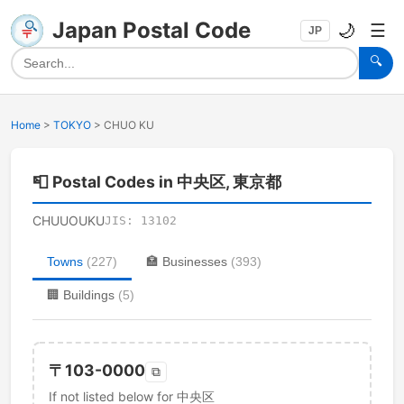
Japan Postal Code
🌙
☰
JP
🔍
Home
>
TOKYO
>
CHUO KU
📮
Postal Codes in 中央区, 東京都
CHUUOUKU
JIS:
13102
Towns
(
227
)
🏣
Businesses
(
393
)
🏢
Buildings
(
5
)
〒
103-0000
⧉
If not listed below for 中央区