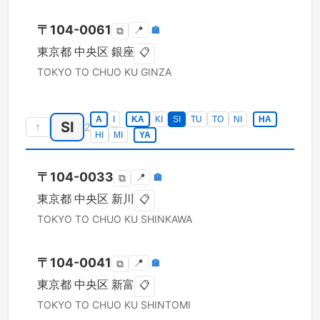
〒
104-0061
📍
🏣
⧉
東京都
中央区
銀座
📋
TOKYO TO
CHUO KU
GINZA
A
I
KA
KI
SI
TU
TO
NI
HA
SI
↑
2
HI
MI
YA
〒
104-0033
📍
🏣
⧉
東京都
中央区
新川
📋
TOKYO TO
CHUO KU
SHINKAWA
〒
104-0041
📍
🏣
⧉
東京都
中央区
新富
📋
TOKYO TO
CHUO KU
SHINTOMI