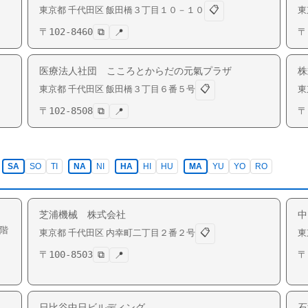
📋
東京都
千代田区
飯田橋
３丁目１０－１０
東
〒
102-8460
⧉
〒
📍
医療法人社団 こころとからだの元氣プラザ
株
📋
東京都
千代田区
飯田橋
３丁目６番５号
東
〒
102-8508
⧉
〒
📍
SA
SO
TI
NA
NI
HA
HI
HU
MA
YU
YO
RO
芝浦機械 株式会社
中
階
📋
東京都
千代田区
内幸町
二丁目２番２号
東
〒
100-8503
⧉
〒
📍
日比谷中日ビルディング
石