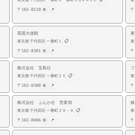
〒
102-8110
⧉
〒
📍
英国大使館
東
📋
東京都
千代田区
一番町
１
東
〒
102-8381
⧉
〒
📍
株式会社 宝島社
フ
📋
東京都
千代田区
一番町
２５
東
〒
102-8388
⧉
〒
📍
株式会社 ぶんか社 営業局
株
📋
東京都
千代田区
一番町
２９－６
東
〒
102-8406
⧉
〒
📍