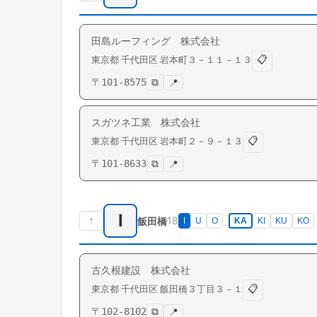
田島ルーフィング 株式会社
📋
東京都
千代田区
岩本町
３－１１－１３
〒
101-8575
⧉
📍
スガツネ工業 株式会社
📋
東京都
千代田区
岩本町
２－９－１３
〒
101-8633
⧉
📍
I
↑
18
飯田橋
I
U
O
KA
KI
KU
KO
古久根建設 株式会社
📋
東京都
千代田区
飯田橋
３丁目３－１
〒
102-8102
⧉
📍