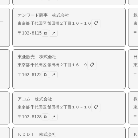
オンワード商事 株式会社
株
ー
📋
東京都
千代田区
飯田橋
２丁目１０－１０
東
〒
102-8115
⧉
〒
📍
ム
東亜販売 株式会社
日
📋
東京都
千代田区
飯田橋
２丁目１６－９
東
〒
102-8122
⧉
〒
📍
アコム 株式会社
株
📋
東京都
千代田区
飯田橋
２丁目１０－１０
東
〒
102-8128
⧉
〒
📍
ＫＤＤＩ 株式会社
Ｋ