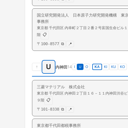
国立研究開発法人 日本原子力研究開発機構 東
事務所
東京都
千代田区
内幸町
２丁目２番２号富国生命ビル１
📋
階
〒
100-8577
⧉
📍
U
↑
14
内神田
I
U
O
KA
KI
KU
KO
三菱マテリアル 株式会社
東京都
千代田区
内神田
２丁目１６－１１内神田渋谷ビ
📋
９階
〒
101-8338
⧉
📍
東京都千代田都税事務所