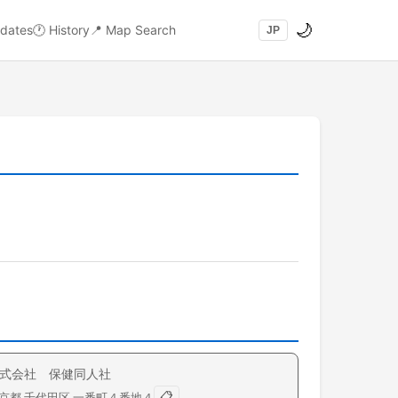
🌙
dates
🕐
History
📍
Map Search
JP
式会社 保健同人社
📋
京都
千代田区
一番町
４番地４