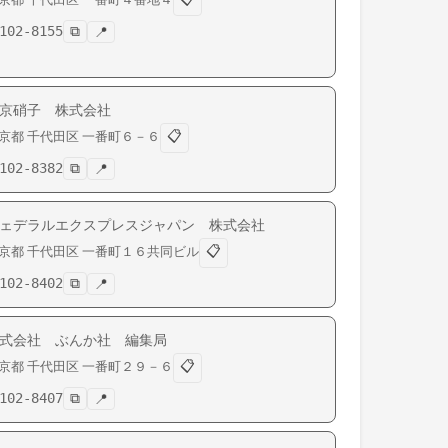
102-8155
⧉
📍
京硝子 株式会社
📋
京都
千代田区
一番町
６－６
102-8382
⧉
📍
ェデラルエクスプレスジャパン 株式会社
📋
京都
千代田区
一番町
１６共同ビル
102-8402
⧉
📍
式会社 ぶんか社 編集局
📋
京都
千代田区
一番町
２９－６
102-8407
⧉
📍