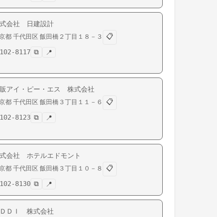
式会社 日建設計
📋
京都
千代田区
飯田橋
２丁目１８－３
102-8117
⧉
📍
販アイ・ピー・エス 株式会社
📋
京都
千代田区
飯田橋
３丁目１１－６
102-8123
⧉
📍
式会社 ホテルエドモント
📋
京都
千代田区
飯田橋
３丁目１０－８
102-8130
⧉
📍
ＤＤＩ 株式会社