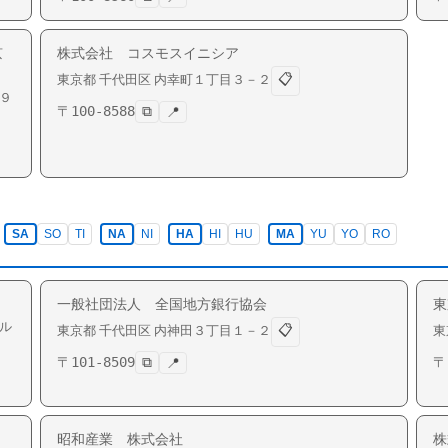
京
株式会社 コスモスイニシア
📋
東京都
千代田区
内幸町
１丁目３－２
９
〒
100-8588
⧉
📍
SA
SO
TI
NA
NI
HA
HI
HU
MA
YU
YO
RO
一般社団法人 全国地方銀行協会
東
ル
📋
東京都
千代田区
内神田
３丁目１－２
東
〒
101-8509
⧉
〒
📍
昭和産業 株式会社
株