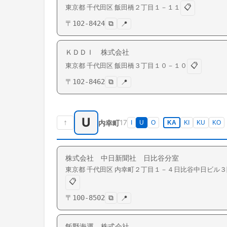
📋
東京都
千代田区
飯田橋
２丁目１－１１
〒
102-8424
⧉
📍
ＫＤＤＩ 株式会社
📋
東京都
千代田区
飯田橋
３丁目１０－１０
〒
102-8462
⧉
📍
U
↑
17
内幸町
I
U
O
KA
KI
KU
KO
株式会社 中日新聞社 日比谷分室
東京都
千代田区
内幸町
２丁目１－４日比谷中日ビル３
📋
〒
100-8502
⧉
📍
飯野海運 株式会社