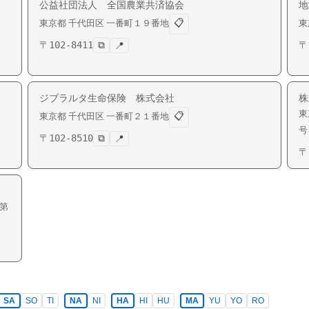
公益社団法人 全国農業共済協会
地
📋
東京都
千代田区
一番町
１９番地
東
〒
102-8411
⧉
〒
📍
ジブラルタ生命保険 株式会社
株
東
📋
東京都
千代田区
一番町
２１番地
号
〒
102-8510
⧉
📍
〒
第
SA
SO
TI
NA
NI
HA
HI
HU
MA
YU
YO
RO