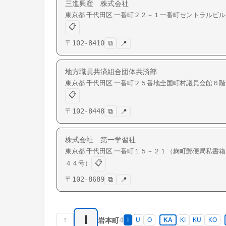
三進興産 株式会社
東京都
千代田区
一番町
２２－１一番町セントラルビル
📋
〒
102-8410
⧉
📍
地方職員共済組合団体共済部
東京都
千代田区
一番町
２５番地全国町村議員会館６階
📋
〒
102-8448
⧉
📍
株式会社 第一学習社
東京都
千代田区
一番町
１５－２１（麹町郵便局私書箱
📋
４４号）
〒
102-8689
⧉
📍
I
↑
4
岩本町
I
U
O
KA
KI
KU
KO