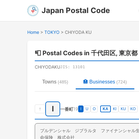
Japan Postal Code
Home
>
TOKYO
>
CHIYODA KU
📮
Postal Codes in 千代田区, 東京都
CHIYODAKU
JIS:
13101
Towns
🏣
Businesses
(
485
)
(
724
)
I
↑
19
一番町
I
U
O
KA
KI
KU
KO
プルデンシャル ジブラルタ ファイナンシャル
命保険 株式会社