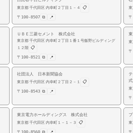
📋
東京都
千代田区
内幸町
２丁目１－４
東
〒
100-8507
⧉
〒
📍
ＵＢＥ三菱セメント 株式会社
東
東京都
千代田区
内幸町
２丁目１番１号飯野ビルディング
東
📋
１２階
〒
〒
100-8521
⧉
📍
社団法人 日本新聞協会
テ
式
📋
東京都
千代田区
内幸町
２丁目２－１
東
〒
100-8543
⧉
📍
〒
東京電力ホールディングス 株式会社
プ
📋
東京都
千代田区
内幸町
１－１－３
東
〒
100-8560
⧉
〒
📍