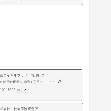
京ロイヤルプラザ 管理組合
📋
京都
千代田区
内神田
１丁目１８－１１
101-8515
⧉
📍
式会社 社会保険研究所