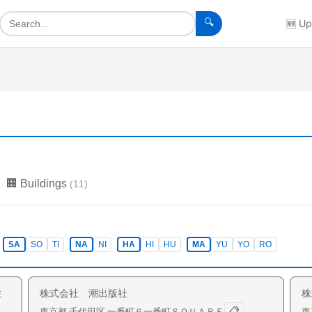
🔍
🆕
Up
🏢
Buildings
(
11
)
SA
SO
TI
NA
NI
HA
HI
HU
MA
YU
YO
RO
生
株式会社 潮出版社
株
📋
東京都
千代田区
一番町
６一番町ＳＱＵＡＲＥ
東