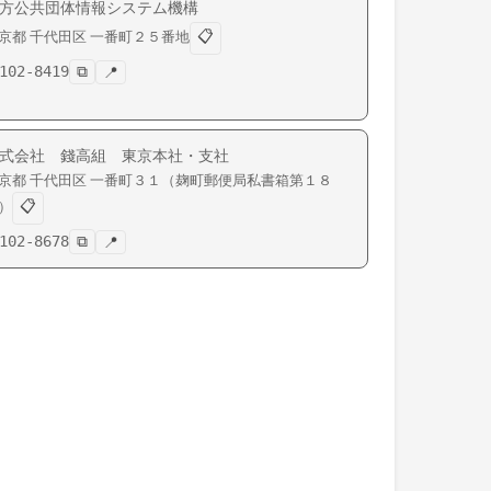
方公共団体情報システム機構
📋
京都
千代田区
一番町
２５番地
102-8419
⧉
📍
式会社 錢高組 東京本社・支社
京都
千代田区
一番町
３１（麹町郵便局私書箱第１８
📋
）
102-8678
⧉
📍