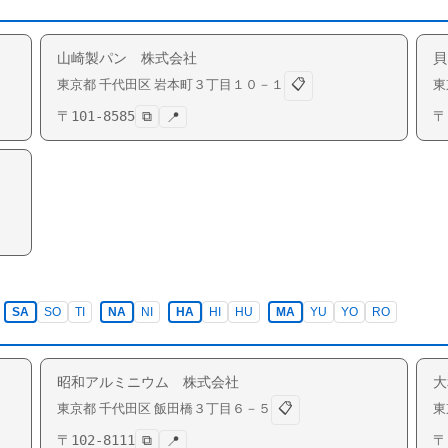
山崎製パン 株式会社
貝
📋
東京都
千代田区
岩本町
３丁目１０－１
東
〒
101-8585
⧉
〒
📍
SA
SO
TI
NA
NI
HA
HI
HU
MA
YU
YO
RO
昭和アルミニウム 株式会社
大
📋
東京都
千代田区
飯田橋
３丁目６－５
東
〒
102-8111
⧉
〒
📍