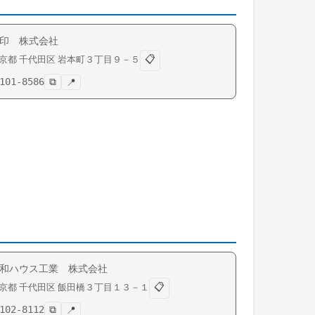
印 株式会社
📋
京都
千代田区
岩本町
３丁目９－５
101-8586
⧉
📍
和ハウス工業 株式会社
📋
京都
千代田区
飯田橋
３丁目１３－１
102-8112
⧉
📍