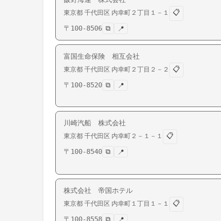
📋
東京都
千代田区
内幸町
２丁目１－１
〒
100-8506
⧉
📍
富国生命保険 相互会社
📋
東京都
千代田区
内幸町
２丁目２－２
〒
100-8520
⧉
📍
川崎汽船 株式会社
📋
東京都
千代田区
内幸町
２－１－１
〒
100-8540
⧉
📍
株式会社 帝国ホテル
📋
東京都
千代田区
内幸町
１丁目１－１
〒
100-8558
⧉
📍