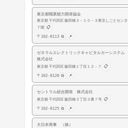
東京都職業能力開発協会
東京都
千代田区
飯田橋
３－１０－３東京しごとセンタ
📋
７階
〒
102-8113
⧉
📍
ゼネラルエレクトリックキャピタルカーシステ
株式会社
📋
東京都
千代田区
飯田橋
１丁目１２－７
〒
102-8120
⧉
📍
セントラル総合開発 株式会社
📋
東京都
千代田区
飯田橋
３丁目３番７号
〒
102-8125
⧉
📍
大日本商事 （株）