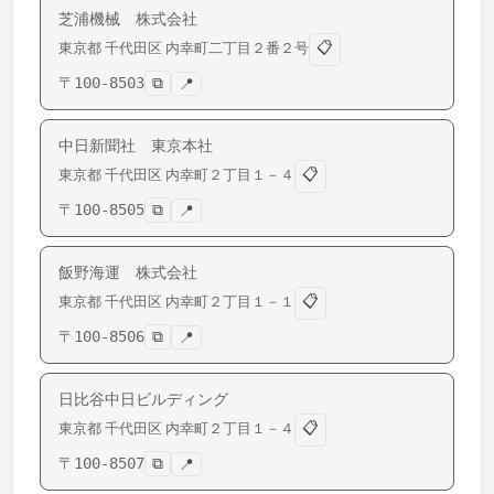
芝浦機械 株式会社
📋
東京都
千代田区
内幸町
二丁目２番２号
〒
100-8503
⧉
📍
中日新聞社 東京本社
📋
東京都
千代田区
内幸町
２丁目１－４
〒
100-8505
⧉
📍
飯野海運 株式会社
📋
東京都
千代田区
内幸町
２丁目１－１
〒
100-8506
⧉
📍
日比谷中日ビルディング
📋
東京都
千代田区
内幸町
２丁目１－４
〒
100-8507
⧉
📍