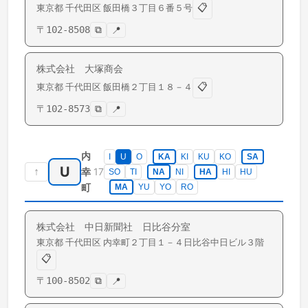
📋
東京都
千代田区
飯田橋
３丁目６番５号
〒
102-8508
⧉
📍
株式会社 大塚商会
📋
東京都
千代田区
飯田橋
２丁目１８－４
〒
102-8573
⧉
📍
内
I
U
O
KA
KI
KU
KO
SA
U
↑
17
幸
SO
TI
NA
NI
HA
HI
HU
町
MA
YU
YO
RO
株式会社 中日新聞社 日比谷分室
東京都
千代田区
内幸町
２丁目１－４日比谷中日ビル３階
📋
〒
100-8502
⧉
📍