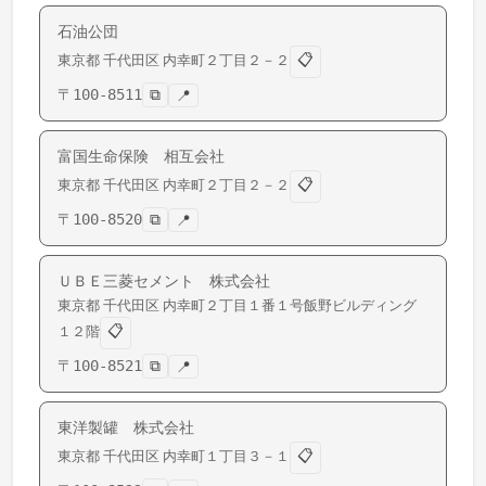
石油公団
📋
東京都
千代田区
内幸町
２丁目２－２
〒
100-8511
⧉
📍
富国生命保険 相互会社
📋
東京都
千代田区
内幸町
２丁目２－２
〒
100-8520
⧉
📍
ＵＢＥ三菱セメント 株式会社
東京都
千代田区
内幸町
２丁目１番１号飯野ビルディング
📋
１２階
〒
100-8521
⧉
📍
東洋製罐 株式会社
📋
東京都
千代田区
内幸町
１丁目３－１