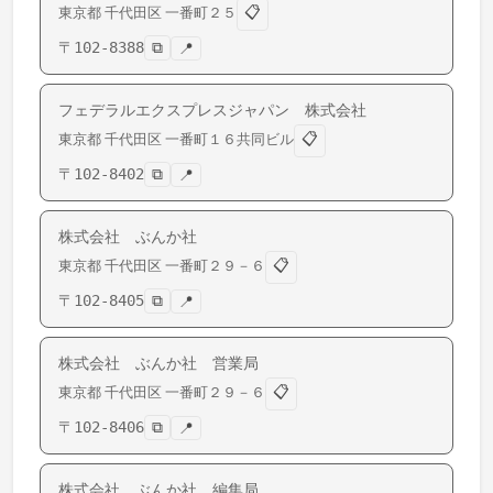
📋
東京都
千代田区
一番町
２５
〒
102-8388
⧉
📍
フェデラルエクスプレスジャパン 株式会社
📋
東京都
千代田区
一番町
１６共同ビル
〒
102-8402
⧉
📍
株式会社 ぶんか社
📋
東京都
千代田区
一番町
２９－６
〒
102-8405
⧉
📍
株式会社 ぶんか社 営業局
📋
東京都
千代田区
一番町
２９－６
〒
102-8406
⧉
📍
株式会社 ぶんか社 編集局