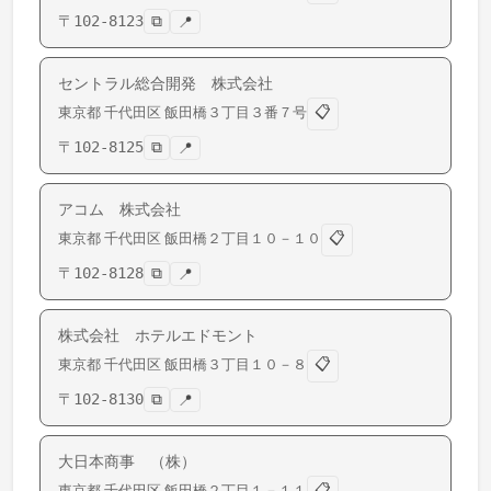
〒
102-8123
⧉
📍
セントラル総合開発 株式会社
📋
東京都
千代田区
飯田橋
３丁目３番７号
〒
102-8125
⧉
📍
アコム 株式会社
📋
東京都
千代田区
飯田橋
２丁目１０－１０
〒
102-8128
⧉
📍
株式会社 ホテルエドモント
📋
東京都
千代田区
飯田橋
３丁目１０－８
〒
102-8130
⧉
📍
大日本商事 （株）
📋
東京都
千代田区
飯田橋
２丁目１－１１