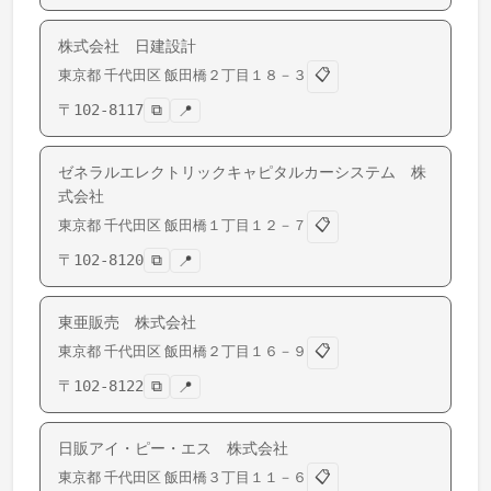
株式会社 日建設計
📋
東京都
千代田区
飯田橋
２丁目１８－３
〒
102-8117
⧉
📍
ゼネラルエレクトリックキャピタルカーシステム 株
式会社
📋
東京都
千代田区
飯田橋
１丁目１２－７
〒
102-8120
⧉
📍
東亜販売 株式会社
📋
東京都
千代田区
飯田橋
２丁目１６－９
〒
102-8122
⧉
📍
日販アイ・ピー・エス 株式会社
📋
東京都
千代田区
飯田橋
３丁目１１－６