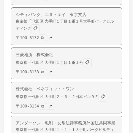
シティバンク、エヌ・エイ 東京支店
東京都
千代田区
大手町
１丁目１番１号大手町パークビル
📋
ディング
〒
100-8132
⧉
📍
三菱地所 株式会社
📋
東京都
千代田区
大手町
１丁目１番１号
〒
100-8133
⧉
📍
株式会社 ベネフィット・ワン
📋
東京都
千代田区
大手町
２－６－２日本ビル９Ｆ
〒
100-8134
⧉
📍
アンダーソン・毛利・友常法律事務所外国法共同事業
東京都
千代田区
大手町
１－１－１大手町パークビルディ