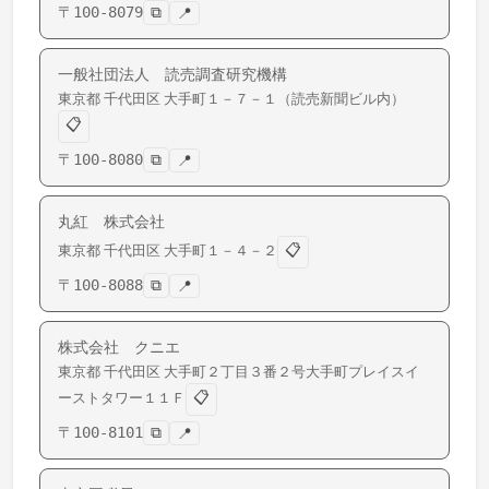
〒
100-8079
⧉
📍
一般社団法人 読売調査研究機構
東京都
千代田区
大手町
１－７－１（読売新聞ビル内）
📋
〒
100-8080
⧉
📍
丸紅 株式会社
📋
東京都
千代田区
大手町
１－４－２
〒
100-8088
⧉
📍
株式会社 クニエ
東京都
千代田区
大手町
２丁目３番２号大手町プレイスイ
📋
ーストタワー１１Ｆ
〒
100-8101
⧉
📍