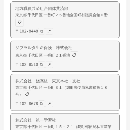
地方職員共済組合団体共済部
東京都
千代田区
一番町
２５番地全国町村議員会館６階
📋
〒
102-8448
⧉
📍
ジブラルタ生命保険 株式会社
📋
東京都
千代田区
一番町
２１番地
〒
102-8510
⧉
📍
株式会社 錢高組 東京本社・支社
東京都
千代田区
一番町
３１（麹町郵便局私書箱第１８
📋
号）
〒
102-8678
⧉
📍
株式会社 第一学習社
東京都
千代田区
一番町
１５－２１（麹町郵便局私書箱第