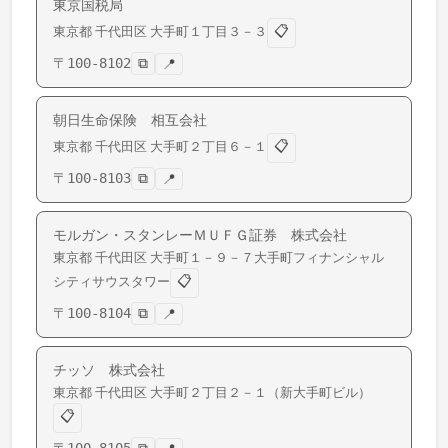
東京国税局
📋
東京都
千代田区
大手町
１丁目３－３
〒
100-8102
⧉
📍
朝日生命保険 相互会社
📋
東京都
千代田区
大手町
２丁目６－１
〒
100-8103
⧉
📍
モルガン・スタンレーＭＵＦＧ証券 株式会社
東京都
千代田区
大手町
１－９－７大手町フィナンシャル
📋
シティサウスタワー
〒
100-8104
⧉
📍
チッソ 株式会社
東京都
千代田区
大手町
２丁目２－１（新大手町ビル）
📋