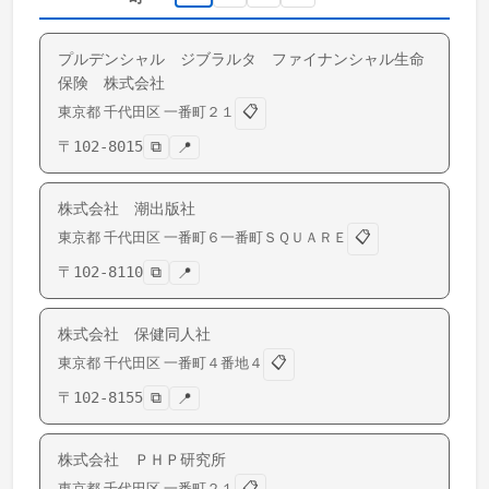
プルデンシャル ジブラルタ ファイナンシャル生命
保険 株式会社
📋
東京都
千代田区
一番町
２１
〒
102-8015
⧉
📍
株式会社 潮出版社
📋
東京都
千代田区
一番町
６一番町ＳＱＵＡＲＥ
〒
102-8110
⧉
📍
株式会社 保健同人社
📋
東京都
千代田区
一番町
４番地４
〒
102-8155
⧉
📍
株式会社 ＰＨＰ研究所
📋
東京都
千代田区
一番町
２１