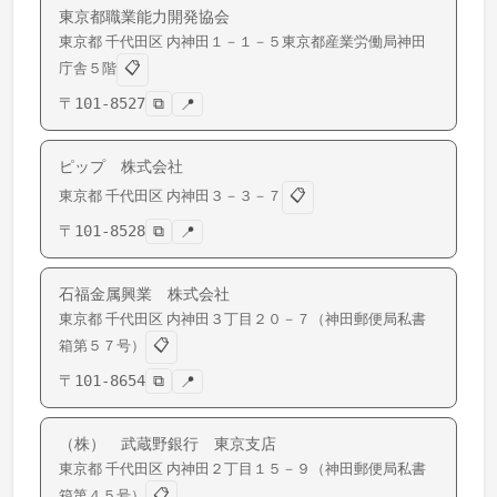
東京都職業能力開発協会
東京都
千代田区
内神田
１－１－５東京都産業労働局神田
📋
庁舎５階
〒
101-8527
⧉
📍
ピップ 株式会社
📋
東京都
千代田区
内神田
３－３－７
〒
101-8528
⧉
📍
石福金属興業 株式会社
東京都
千代田区
内神田
３丁目２０－７（神田郵便局私書
📋
箱第５７号）
〒
101-8654
⧉
📍
（株） 武蔵野銀行 東京支店
東京都
千代田区
内神田
２丁目１５－９（神田郵便局私書
📋
箱第４５号）