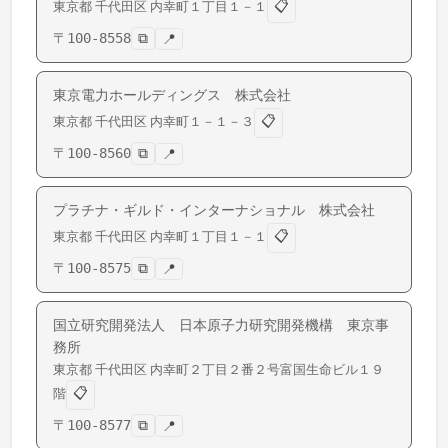
📋
東京都
千代田区
内幸町
１丁目１－１
〒
100-8558
⧉
📍
東京電力ホールディングス 株式会社
📋
東京都
千代田区
内幸町
１－１－３
〒
100-8560
⧉
📍
プラチナ・ギルド・インターナショナル 株式会社
📋
東京都
千代田区
内幸町
１丁目１－１
〒
100-8575
⧉
📍
国立研究開発法人 日本原子力研究開発機構 東京事
務所
東京都
千代田区
内幸町
２丁目２番２号富国生命ビル１９
📋
階
〒
100-8577
⧉
📍