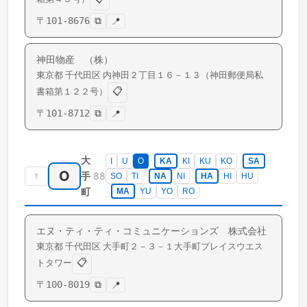
〒
101-8676
⧉
📍
神田物産 （株）
東京都
千代田区
内神田
２丁目１６－１３（神田郵便局私
📋
書箱第１２２号）
〒
101-8712
⧉
📍
大
I
U
O
KA
KI
KU
KO
SA
O
↑
88
手
SO
TI
NA
NI
HA
HI
HU
町
MA
YU
YO
RO
エヌ・ティ・ティ・コミュニケーションズ 株式会社
東京都
千代田区
大手町
２－３－１大手町プレイスウエス
📋
トタワー
〒
100-8019
⧉
📍