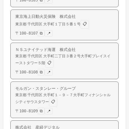
〒
100-8105
⧉
📍
東京海上日動火災保険 株式会社
📋
東京都
千代田区
大手町
１丁目５番１号
〒
100-8107
⧉
📍
ＮＳユナイテッド海運 株式会社
東京都
千代田区
大手町
二丁目３番２号大手町プレイスイ
📋
ーストタワー５階
〒
100-8108
⧉
📍
モルガン・スタンレー・グループ
東京都
千代田区
大手町
１－９－７大手町フィナンシャル
📋
シティサウスタワー
〒
100-8109
⧉
📍
株式会社 産経デジタル