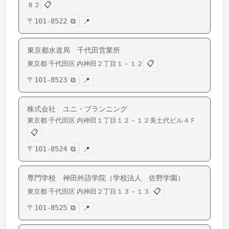
📋
８２
〒
101-8522
⧉
📍
東京都水道局 千代田営業所
📋
東京都
千代田区
内神田
２丁目１－１２
〒
101-8523
⧉
📍
株式会社 ユニ・プランニング
東京都
千代田区
内神田
１丁目１２－１２美土代ビル４Ｆ
📋
〒
101-8524
⧉
📍
専門学校 神田外語学院（学校法人 佐野学園）
📋
東京都
千代田区
内神田
２丁目１３－１３
〒
101-8525
⧉
📍