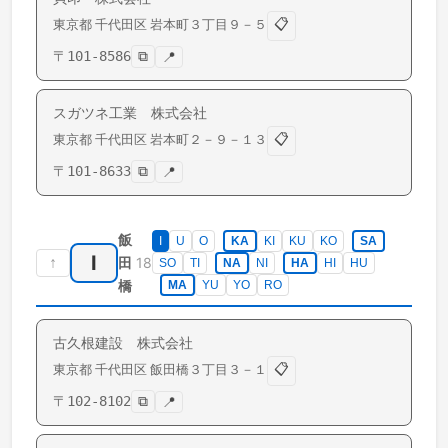
📋
東京都
千代田区
岩本町
３丁目９－５
〒
101-8586
⧉
📍
スガツネ工業 株式会社
📋
東京都
千代田区
岩本町
２－９－１３
〒
101-8633
⧉
📍
飯
I
U
O
KA
KI
KU
KO
SA
I
↑
18
田
SO
TI
NA
NI
HA
HI
HU
橋
MA
YU
YO
RO
古久根建設 株式会社
📋
東京都
千代田区
飯田橋
３丁目３－１
〒
102-8102
⧉
📍