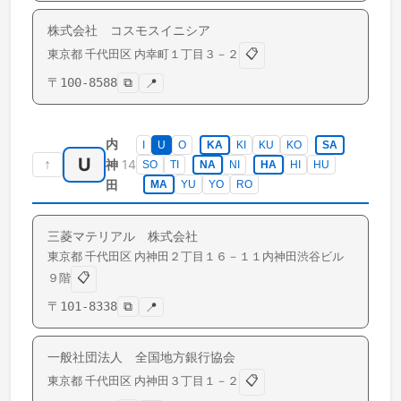
株式会社 コスモスイニシア
📋
東京都
千代田区
内幸町
１丁目３－２
〒
100-8588
⧉
📍
内
I
U
O
KA
KI
KU
KO
SA
U
↑
14
神
SO
TI
NA
NI
HA
HI
HU
田
MA
YU
YO
RO
三菱マテリアル 株式会社
東京都
千代田区
内神田
２丁目１６－１１内神田渋谷ビル
📋
９階
〒
101-8338
⧉
📍
一般社団法人 全国地方銀行協会
📋
東京都
千代田区
内神田
３丁目１－２