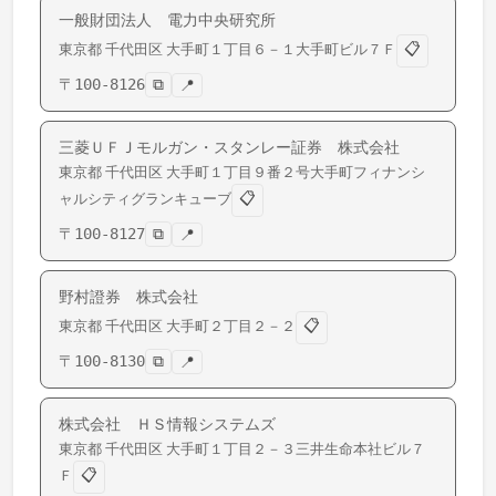
一般財団法人 電力中央研究所
📋
東京都
千代田区
大手町
１丁目６－１大手町ビル７Ｆ
〒
100-8126
⧉
📍
三菱ＵＦＪモルガン・スタンレー証券 株式会社
東京都
千代田区
大手町
１丁目９番２号大手町フィナンシ
📋
ャルシティグランキューブ
〒
100-8127
⧉
📍
野村證券 株式会社
📋
東京都
千代田区
大手町
２丁目２－２
〒
100-8130
⧉
📍
株式会社 ＨＳ情報システムズ
東京都
千代田区
大手町
１丁目２－３三井生命本社ビル７
📋
Ｆ