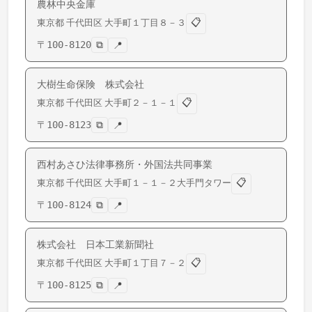
農林中央金庫
📋
東京都
千代田区
大手町
１丁目８－３
〒
100-8120
⧉
📍
大樹生命保険 株式会社
📋
東京都
千代田区
大手町
２－１－１
〒
100-8123
⧉
📍
西村あさひ法律事務所・外国法共同事業
📋
東京都
千代田区
大手町
１－１－２大手門タワー
〒
100-8124
⧉
📍
株式会社 日本工業新聞社
📋
東京都
千代田区
大手町
１丁目７－２
〒
100-8125
⧉
📍