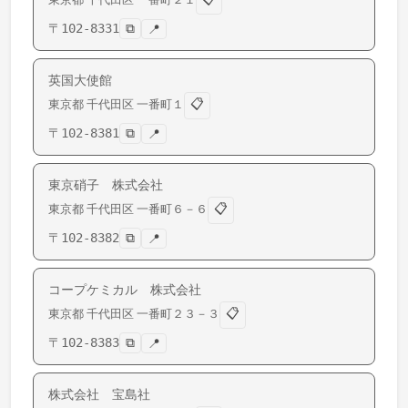
〒
102-8331
⧉
📍
英国大使館
📋
東京都
千代田区
一番町
１
〒
102-8381
⧉
📍
東京硝子 株式会社
📋
東京都
千代田区
一番町
６－６
〒
102-8382
⧉
📍
コープケミカル 株式会社
📋
東京都
千代田区
一番町
２３－３
〒
102-8383
⧉
📍
株式会社 宝島社