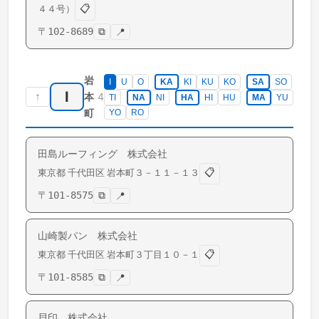
📋
４４号）
〒
102-8689
⧉
📍
岩
I
U
O
KA
KI
KU
KO
SA
SO
I
↑
4
本
TI
NA
NI
HA
HI
HU
MA
YU
町
YO
RO
田島ルーフィング 株式会社
📋
東京都
千代田区
岩本町
３－１１－１３
〒
101-8575
⧉
📍
山崎製パン 株式会社
📋
東京都
千代田区
岩本町
３丁目１０－１
〒
101-8585
⧉
📍
貝印 株式会社