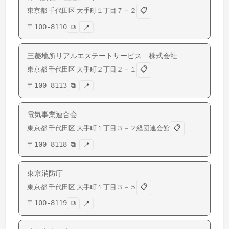
📋
東京都
千代田区
大手町
１丁目７－２
〒
100-8110
⧉
📍
三菱地所リアルエステートサービス 株式会社
📋
東京都
千代田区
大手町
２丁目２－１
〒
100-8113
⧉
📍
電気事業連合会
📋
東京都
千代田区
大手町
１丁目３－２経団連会館
〒
100-8118
⧉
📍
東京消防庁
📋
東京都
千代田区
大手町
１丁目３－５
〒
100-8119
⧉
📍