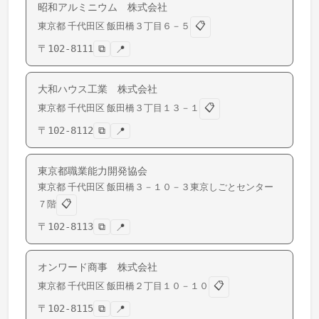
昭和アルミニウム 株式会社
📋
東京都
千代田区
飯田橋
３丁目６－５
〒
102-8111
⧉
📍
大和ハウス工業 株式会社
📋
東京都
千代田区
飯田橋
３丁目１３－１
〒
102-8112
⧉
📍
東京都職業能力開発協会
東京都
千代田区
飯田橋
３－１０－３東京しごとセンター
📋
７階
〒
102-8113
⧉
📍
オンワード商事 株式会社
📋
東京都
千代田区
飯田橋
２丁目１０－１０
〒
102-8115
⧉
📍