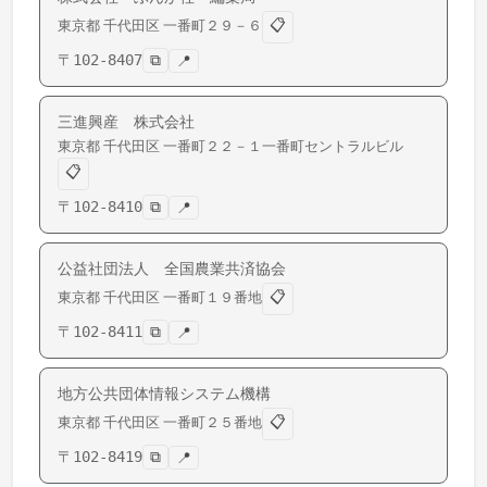
📋
東京都
千代田区
一番町
２９－６
〒
102-8407
⧉
📍
三進興産 株式会社
東京都
千代田区
一番町
２２－１一番町セントラルビル
📋
〒
102-8410
⧉
📍
公益社団法人 全国農業共済協会
📋
東京都
千代田区
一番町
１９番地
〒
102-8411
⧉
📍
地方公共団体情報システム機構
📋
東京都
千代田区
一番町
２５番地
〒
102-8419
⧉
📍