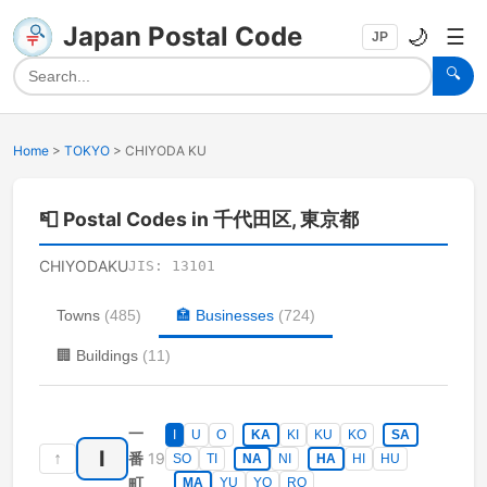
Japan Postal Code
🌙
☰
JP
🔍
Home
>
TOKYO
>
CHIYODA KU
📮
Postal Codes in 千代田区, 東京都
CHIYODAKU
JIS:
13101
Towns
(
485
)
🏣
Businesses
(
724
)
🏢
Buildings
(
11
)
一
I
U
O
KA
KI
KU
KO
SA
I
↑
19
番
SO
TI
NA
NI
HA
HI
HU
町
MA
YU
YO
RO