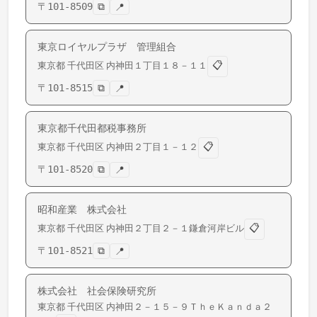
〒
101-8509
⧉
📍
東京ロイヤルプラザ 管理組合
📋
東京都
千代田区
内神田
１丁目１８－１１
〒
101-8515
⧉
📍
東京都千代田都税事務所
📋
東京都
千代田区
内神田
２丁目１－１２
〒
101-8520
⧉
📍
昭和産業 株式会社
📋
東京都
千代田区
内神田
２丁目２－１鎌倉河岸ビル
〒
101-8521
⧉
📍
株式会社 社会保険研究所
東京都
千代田区
内神田
２－１５－９ＴｈｅＫａｎｄａ２