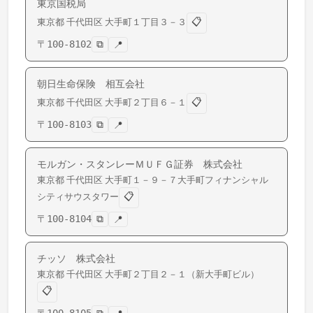
東京国税局
📋
東京都
千代田区
大手町
１丁目３－３
〒
100-8102
⧉
📍
朝日生命保険 相互会社
📋
東京都
千代田区
大手町
２丁目６－１
〒
100-8103
⧉
📍
モルガン・スタンレーＭＵＦＧ証券 株式会社
東京都
千代田区
大手町
１－９－７大手町フィナンシャル
📋
シティサウスタワー
〒
100-8104
⧉
📍
チッソ 株式会社
東京都
千代田区
大手町
２丁目２－１（新大手町ビル）
📋