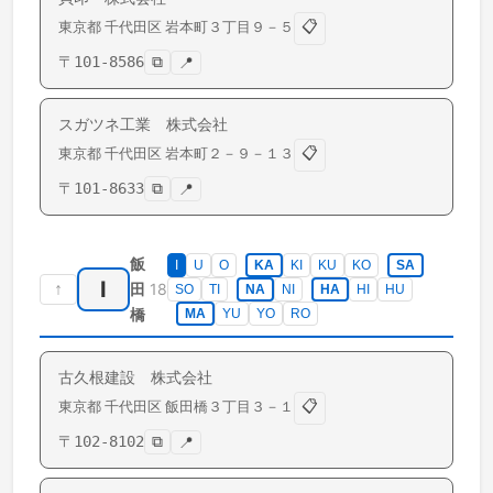
📋
東京都
千代田区
岩本町
３丁目９－５
〒
101-8586
⧉
📍
スガツネ工業 株式会社
📋
東京都
千代田区
岩本町
２－９－１３
〒
101-8633
⧉
📍
飯
I
U
O
KA
KI
KU
KO
SA
I
↑
18
田
SO
TI
NA
NI
HA
HI
HU
橋
MA
YU
YO
RO
古久根建設 株式会社
📋
東京都
千代田区
飯田橋
３丁目３－１
〒
102-8102
⧉
📍