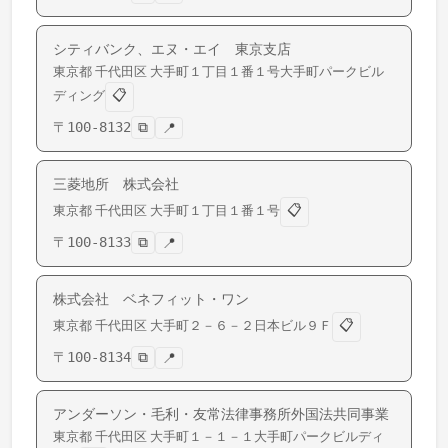
シティバンク、エヌ・エイ 東京支店
東京都
千代田区
大手町
１丁目１番１号大手町パークビル
📋
ディング
〒
100-8132
⧉
📍
三菱地所 株式会社
📋
東京都
千代田区
大手町
１丁目１番１号
〒
100-8133
⧉
📍
株式会社 ベネフィット・ワン
📋
東京都
千代田区
大手町
２－６－２日本ビル９Ｆ
〒
100-8134
⧉
📍
アンダーソン・毛利・友常法律事務所外国法共同事業
東京都
千代田区
大手町
１－１－１大手町パークビルディ