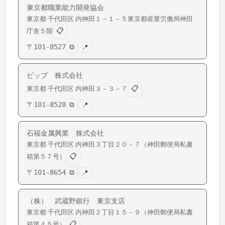
東京都職業能力開発協会
東京都
千代田区
内神田
１－１－５東京都産業労働局神田
📋
庁舎５階
〒
101-8527
⧉
📍
ピップ 株式会社
📋
東京都
千代田区
内神田
３－３－７
〒
101-8528
⧉
📍
石福金属興業 株式会社
東京都
千代田区
内神田
３丁目２０－７（神田郵便局私書
📋
箱第５７号）
〒
101-8654
⧉
📍
（株） 武蔵野銀行 東京支店
東京都
千代田区
内神田
２丁目１５－９（神田郵便局私書
📋
箱第４５号）