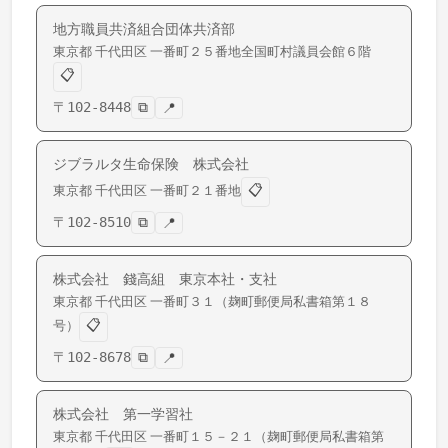
地方職員共済組合団体共済部
東京都
千代田区
一番町
２５番地全国町村議員会館６階
📋
〒
102-8448
⧉
📍
ジブラルタ生命保険 株式会社
📋
東京都
千代田区
一番町
２１番地
〒
102-8510
⧉
📍
株式会社 錢高組 東京本社・支社
東京都
千代田区
一番町
３１（麹町郵便局私書箱第１８
📋
号）
〒
102-8678
⧉
📍
株式会社 第一学習社
東京都
千代田区
一番町
１５－２１（麹町郵便局私書箱第