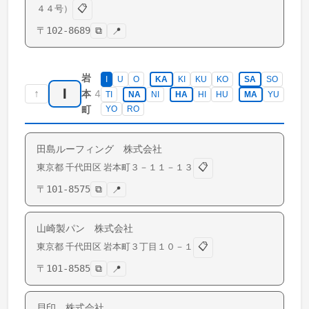
📋
４４号）
〒
102-8689
⧉
📍
岩
I
U
O
KA
KI
KU
KO
SA
SO
I
↑
4
本
TI
NA
NI
HA
HI
HU
MA
YU
町
YO
RO
田島ルーフィング 株式会社
📋
東京都
千代田区
岩本町
３－１１－１３
〒
101-8575
⧉
📍
山崎製パン 株式会社
📋
東京都
千代田区
岩本町
３丁目１０－１
〒
101-8585
⧉
📍
貝印 株式会社