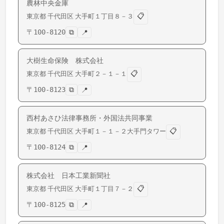
農林中央金庫
📋
東京都
千代田区
大手町
１丁目８－３
〒
100-8120
⧉
📍
大樹生命保険 株式会社
📋
東京都
千代田区
大手町
２－１－１
〒
100-8123
⧉
📍
西村あさひ法律事務所・外国法共同事業
📋
東京都
千代田区
大手町
１－１－２大手門タワー
〒
100-8124
⧉
📍
株式会社 日本工業新聞社
📋
東京都
千代田区
大手町
１丁目７－２
〒
100-8125
⧉
📍