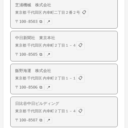
芝浦機械 株式会社
📋
東京都
千代田区
内幸町
二丁目２番２号
〒
100-8503
⧉
📍
中日新聞社 東京本社
📋
東京都
千代田区
内幸町
２丁目１－４
〒
100-8505
⧉
📍
飯野海運 株式会社
📋
東京都
千代田区
内幸町
２丁目１－１
〒
100-8506
⧉
📍
日比谷中日ビルディング
📋
東京都
千代田区
内幸町
２丁目１－４
〒
100-8507
⧉
📍