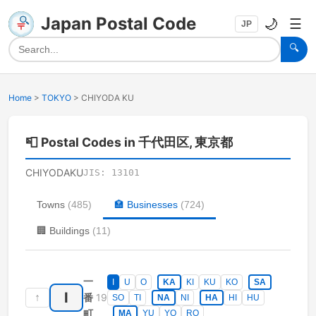
Japan Postal Code
🌙
☰
JP
🔍
Home
>
TOKYO
>
CHIYODA KU
📮
Postal Codes in 千代田区, 東京都
CHIYODAKU
JIS:
13101
Towns
(
485
)
🏣
Businesses
(
724
)
🏢
Buildings
(
11
)
一
I
U
O
KA
KI
KU
KO
SA
I
↑
19
番
SO
TI
NA
NI
HA
HI
HU
町
MA
YU
YO
RO