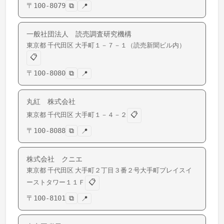
〒
100-8079
⧉
📍
一般社団法人 読売調査研究機構
東京都
千代田区
大手町
１－７－１（読売新聞ビル内）
📋
〒
100-8080
⧉
📍
丸紅 株式会社
📋
東京都
千代田区
大手町
１－４－２
〒
100-8088
⧉
📍
株式会社 クニエ
東京都
千代田区
大手町
２丁目３番２号大手町プレイスイ
📋
ーストタワー１１Ｆ
〒
100-8101
⧉
📍