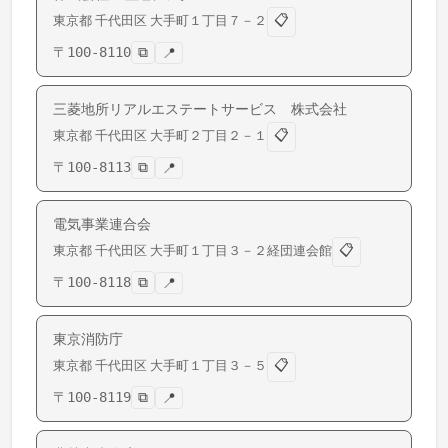
📋
東京都
千代田区
大手町
１丁目７－２
〒
100-8110
⧉
📍
三菱地所リアルエステートサービス 株式会社
📋
東京都
千代田区
大手町
２丁目２－１
〒
100-8113
⧉
📍
電気事業連合会
📋
東京都
千代田区
大手町
１丁目３－２経団連会館
〒
100-8118
⧉
📍
東京消防庁
📋
東京都
千代田区
大手町
１丁目３－５
〒
100-8119
⧉
📍