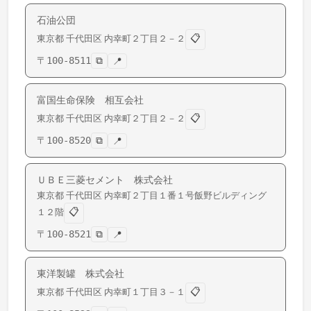
石油公団
📋
東京都
千代田区
内幸町
２丁目２－２
〒
100-8511
⧉
📍
富国生命保険 相互会社
📋
東京都
千代田区
内幸町
２丁目２－２
〒
100-8520
⧉
📍
ＵＢＥ三菱セメント 株式会社
東京都
千代田区
内幸町
２丁目１番１号飯野ビルディング
📋
１２階
〒
100-8521
⧉
📍
東洋製罐 株式会社
📋
東京都
千代田区
内幸町
１丁目３－１