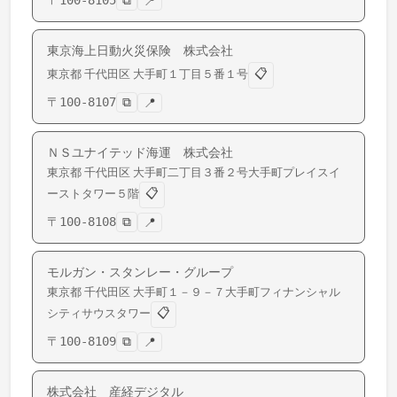
〒
100-8105
⧉
📍
東京海上日動火災保険 株式会社
📋
東京都
千代田区
大手町
１丁目５番１号
〒
100-8107
⧉
📍
ＮＳユナイテッド海運 株式会社
東京都
千代田区
大手町
二丁目３番２号大手町プレイスイ
📋
ーストタワー５階
〒
100-8108
⧉
📍
モルガン・スタンレー・グループ
東京都
千代田区
大手町
１－９－７大手町フィナンシャル
📋
シティサウスタワー
〒
100-8109
⧉
📍
株式会社 産経デジタル