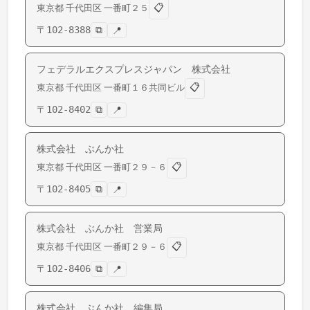
📋
東京都
千代田区
一番町
２５
〒
102-8388
⧉
📍
フェデラルエクスプレスジャパン 株式会社
📋
東京都
千代田区
一番町
１６共同ビル
〒
102-8402
⧉
📍
株式会社 ぶんか社
📋
東京都
千代田区
一番町
２９－６
〒
102-8405
⧉
📍
株式会社 ぶんか社 営業局
📋
東京都
千代田区
一番町
２９－６
〒
102-8406
⧉
📍
株式会社 ぶんか社 編集局