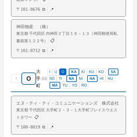
〒
101-8676
⧉
📍
神田物産 （株）
東京都
千代田区
内神田
２丁目１６－１３（神田郵便局私
📋
書箱第１２２号）
〒
101-8712
⧉
📍
大
I
U
O
KA
KI
KU
KO
SA
O
↑
88
手
SO
TI
NA
NI
HA
HI
HU
町
MA
YU
YO
RO
エヌ・ティ・ティ・コミュニケーションズ 株式会社
東京都
千代田区
大手町
２－３－１大手町プレイスウエス
📋
トタワー
〒
100-8019
⧉
📍