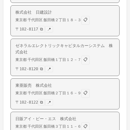
株式会社 日建設計
📋
東京都
千代田区
飯田橋
２丁目１８－３
〒
102-8117
⧉
📍
ゼネラルエレクトリックキャピタルカーシステム 株
式会社
📋
東京都
千代田区
飯田橋
１丁目１２－７
〒
102-8120
⧉
📍
東亜販売 株式会社
📋
東京都
千代田区
飯田橋
２丁目１６－９
〒
102-8122
⧉
📍
日販アイ・ピー・エス 株式会社
📋
東京都
千代田区
飯田橋
３丁目１１－６