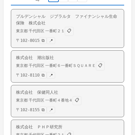
プルデンシャル ジブラルタ ファイナンシャル生命
保険 株式会社
📋
東京都
千代田区
一番町
２１
〒
102-8015
⧉
📍
株式会社 潮出版社
📋
東京都
千代田区
一番町
６一番町ＳＱＵＡＲＥ
〒
102-8110
⧉
📍
株式会社 保健同人社
📋
東京都
千代田区
一番町
４番地４
〒
102-8155
⧉
📍
株式会社 ＰＨＰ研究所
📋
東京都
千代田区
一番町
２１