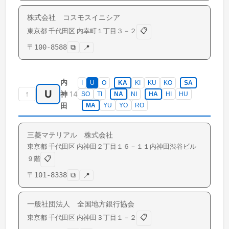
株式会社 コスモスイニシア
📋
東京都
千代田区
内幸町
１丁目３－２
〒
100-8588
⧉
📍
内
I
U
O
KA
KI
KU
KO
SA
U
↑
14
神
SO
TI
NA
NI
HA
HI
HU
田
MA
YU
YO
RO
三菱マテリアル 株式会社
東京都
千代田区
内神田
２丁目１６－１１内神田渋谷ビル
📋
９階
〒
101-8338
⧉
📍
一般社団法人 全国地方銀行協会
📋
東京都
千代田区
内神田
３丁目１－２