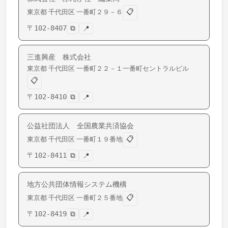
📋
東京都
千代田区
一番町
２９－６
〒
102-8407
⧉
📍
三進興産 株式会社
東京都
千代田区
一番町
２２－１一番町セントラルビル
📋
〒
102-8410
⧉
📍
公益社団法人 全国農業共済協会
📋
東京都
千代田区
一番町
１９番地
〒
102-8411
⧉
📍
地方公共団体情報システム機構
📋
東京都
千代田区
一番町
２５番地
〒
102-8419
⧉
📍