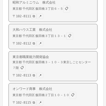
昭和アルミニウム 株式会社
📋
東京都
千代田区
飯田橋
３丁目６－５
〒
102-8111
⧉
📍
大和ハウス工業 株式会社
📋
東京都
千代田区
飯田橋
３丁目１３－１
〒
102-8112
⧉
📍
東京都職業能力開発協会
東京都
千代田区
飯田橋
３－１０－３東京しごとセンター
📋
７階
〒
102-8113
⧉
📍
オンワード商事 株式会社
📋
東京都
千代田区
飯田橋
２丁目１０－１０
〒
102-8115
⧉
📍