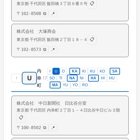
📋
東京都
千代田区
飯田橋
３丁目６番５号
〒
102-8508
⧉
📍
株式会社 大塚商会
📋
東京都
千代田区
飯田橋
２丁目１８－４
〒
102-8573
⧉
📍
内
I
U
O
KA
KI
KU
KO
SA
U
↑
17
幸
SO
TI
NA
NI
HA
HI
HU
町
MA
YU
YO
RO
株式会社 中日新聞社 日比谷分室
東京都
千代田区
内幸町
２丁目１－４日比谷中日ビル３階
📋
〒
100-8502
⧉
📍