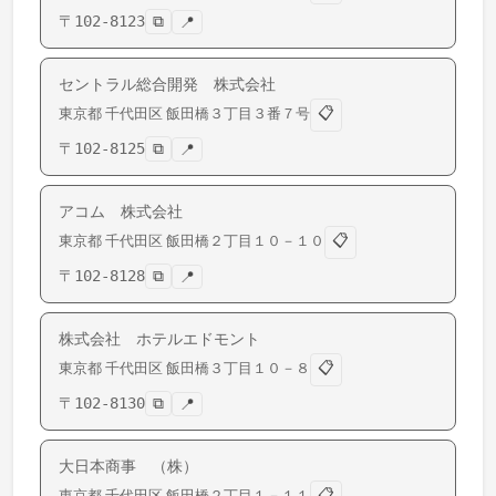
〒
102-8123
⧉
📍
セントラル総合開発 株式会社
📋
東京都
千代田区
飯田橋
３丁目３番７号
〒
102-8125
⧉
📍
アコム 株式会社
📋
東京都
千代田区
飯田橋
２丁目１０－１０
〒
102-8128
⧉
📍
株式会社 ホテルエドモント
📋
東京都
千代田区
飯田橋
３丁目１０－８
〒
102-8130
⧉
📍
大日本商事 （株）
📋
東京都
千代田区
飯田橋
２丁目１－１１