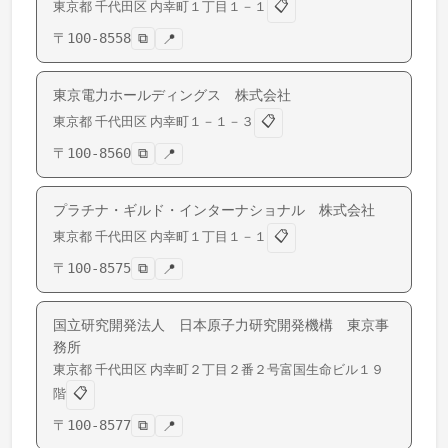
📋
東京都
千代田区
内幸町
１丁目１－１
〒
100-8558
⧉
📍
東京電力ホールディングス 株式会社
📋
東京都
千代田区
内幸町
１－１－３
〒
100-8560
⧉
📍
プラチナ・ギルド・インターナショナル 株式会社
📋
東京都
千代田区
内幸町
１丁目１－１
〒
100-8575
⧉
📍
国立研究開発法人 日本原子力研究開発機構 東京事
務所
東京都
千代田区
内幸町
２丁目２番２号富国生命ビル１９
📋
階
〒
100-8577
⧉
📍