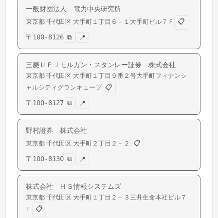
一般財団法人 電力中央研究所
📋
東京都
千代田区
大手町
１丁目６－１大手町ビル７Ｆ
〒
100-8126
⧉
📍
三菱ＵＦＪモルガン・スタンレー証券 株式会社
東京都
千代田区
大手町
１丁目９番２号大手町フィナンシ
📋
ャルシティグランキューブ
〒
100-8127
⧉
📍
野村證券 株式会社
📋
東京都
千代田区
大手町
２丁目２－２
〒
100-8130
⧉
📍
株式会社 ＨＳ情報システムズ
東京都
千代田区
大手町
１丁目２－３三井生命本社ビル７
📋
Ｆ