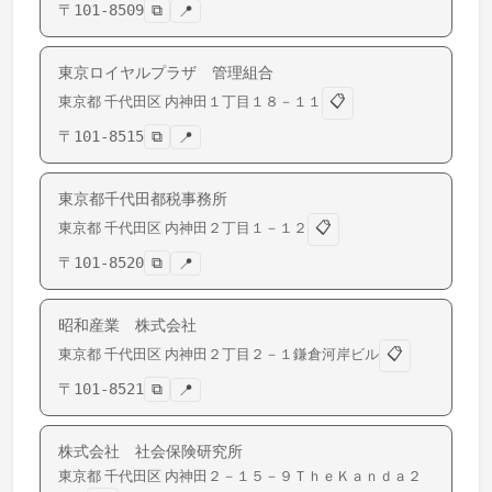
〒
101-8509
⧉
📍
東京ロイヤルプラザ 管理組合
📋
東京都
千代田区
内神田
１丁目１８－１１
〒
101-8515
⧉
📍
東京都千代田都税事務所
📋
東京都
千代田区
内神田
２丁目１－１２
〒
101-8520
⧉
📍
昭和産業 株式会社
📋
東京都
千代田区
内神田
２丁目２－１鎌倉河岸ビル
〒
101-8521
⧉
📍
株式会社 社会保険研究所
東京都
千代田区
内神田
２－１５－９ＴｈｅＫａｎｄａ２