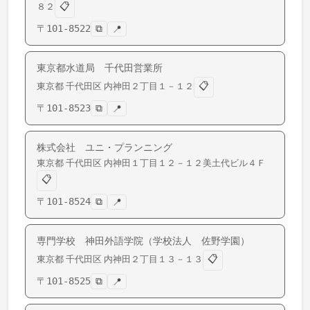
📋
８２
〒
101-8522
⧉
📍
東京都水道局 千代田営業所
📋
東京都
千代田区
内神田
２丁目１－１２
〒
101-8523
⧉
📍
株式会社 ユニ・プランニング
東京都
千代田区
内神田
１丁目１２－１２美土代ビル４Ｆ
📋
〒
101-8524
⧉
📍
専門学校 神田外語学院（学校法人 佐野学園）
📋
東京都
千代田区
内神田
２丁目１３－１３
〒
101-8525
⧉
📍