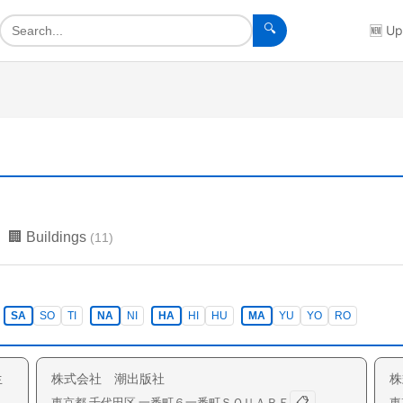
🔍
🆕
Up
🏢
Buildings
(
11
)
SA
SO
TI
NA
NI
HA
HI
HU
MA
YU
YO
RO
生
株式会社 潮出版社
株
📋
東京都
千代田区
一番町
６一番町ＳＱＵＡＲＥ
東