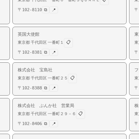
〒
102-8110
⧉
〒
📍
英国大使館
東
📋
東京都
千代田区
一番町
１
東
〒
102-8381
⧉
〒
📍
株式会社 宝島社
フ
📋
東京都
千代田区
一番町
２５
東
〒
102-8388
⧉
〒
📍
株式会社 ぶんか社 営業局
株
📋
東京都
千代田区
一番町
２９－６
東
〒
102-8406
⧉
〒
📍