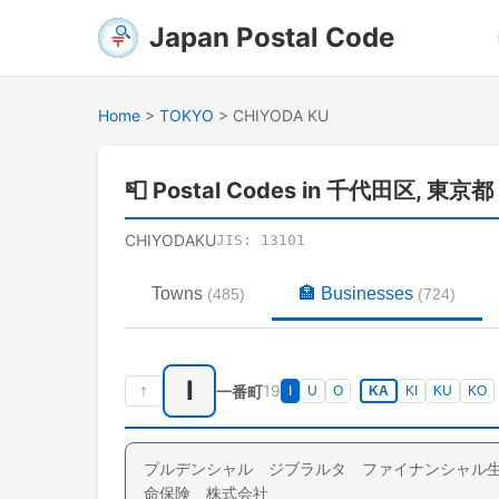
Japan Postal Code
Home
>
TOKYO
>
CHIYODA KU
📮
Postal Codes in 千代田区, 東京都
CHIYODAKU
JIS:
13101
Towns
🏣
Businesses
(
485
)
(
724
)
I
↑
19
一番町
I
U
O
KA
KI
KU
KO
プルデンシャル ジブラルタ ファイナンシャル
命保険 株式会社