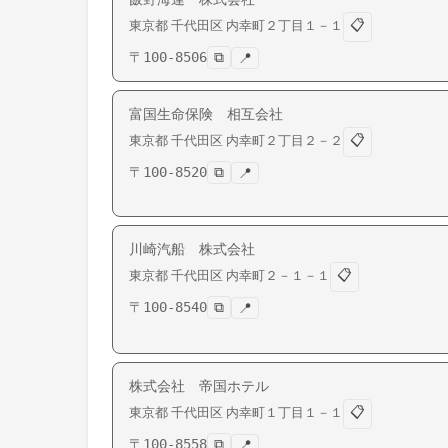
📋
東京都
千代田区
内幸町
２丁目１－１
〒
100-8506
⧉
📍
富国生命保険 相互会社
📋
東京都
千代田区
内幸町
２丁目２－２
〒
100-8520
⧉
📍
川崎汽船 株式会社
📋
東京都
千代田区
内幸町
２－１－１
〒
100-8540
⧉
📍
株式会社 帝国ホテル
📋
東京都
千代田区
内幸町
１丁目１－１
〒
100-8558
⧉
📍