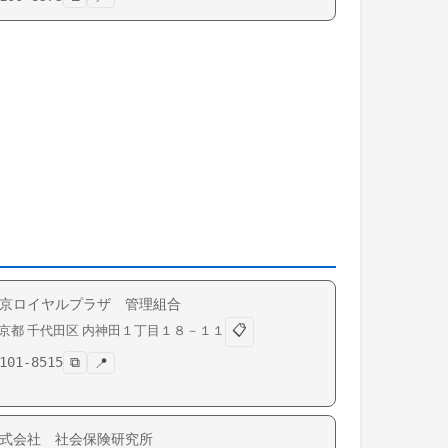
京ロイヤルプラザ 管理組合
📋
京都
千代田区
内神田
１丁目１８－１１
101-8515
⧉
📍
式会社 社会保険研究所