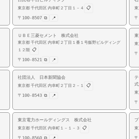
📋
東京都
千代田区
内幸町
２丁目１－４
東
〒
100-8507
⧉
〒
📍
ＵＢＥ三菱セメント 株式会社
東
東京都
千代田区
内幸町
２丁目１番１号飯野ビルディング
東
📋
１２階
〒
〒
100-8521
⧉
📍
社団法人 日本新聞協会
テ
式
📋
東京都
千代田区
内幸町
２丁目２－１
東
〒
100-8543
⧉
📍
〒
東京電力ホールディングス 株式会社
プ
📋
東京都
千代田区
内幸町
１－１－３
東
〒
100-8560
⧉
〒
📍