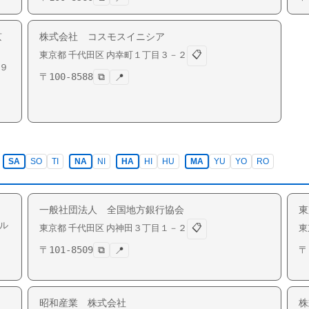
京
株式会社 コスモスイニシア
📋
東京都
千代田区
内幸町
１丁目３－２
９
〒
100-8588
⧉
📍
SA
SO
TI
NA
NI
HA
HI
HU
MA
YU
YO
RO
一般社団法人 全国地方銀行協会
東
ル
📋
東京都
千代田区
内神田
３丁目１－２
東
〒
101-8509
⧉
〒
📍
昭和産業 株式会社
株