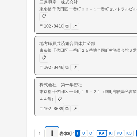
三進興産 株式会社
東京都
千代田区
一番町
２２－１一番町セントラルビル
📋
〒
102-8410
⧉
📍
地方職員共済組合団体共済部
東京都
千代田区
一番町
２５番地全国町村議員会館６階
📋
〒
102-8448
⧉
📍
株式会社 第一学習社
東京都
千代田区
一番町
１５－２１（麹町郵便局私書箱
📋
４４号）
〒
102-8689
⧉
📍
I
↑
4
岩本町
I
U
O
KA
KI
KU
KO