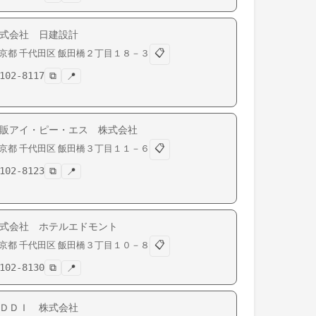
式会社 日建設計
📋
京都
千代田区
飯田橋
２丁目１８－３
102-8117
⧉
📍
販アイ・ピー・エス 株式会社
📋
京都
千代田区
飯田橋
３丁目１１－６
102-8123
⧉
📍
式会社 ホテルエドモント
📋
京都
千代田区
飯田橋
３丁目１０－８
102-8130
⧉
📍
ＤＤＩ 株式会社