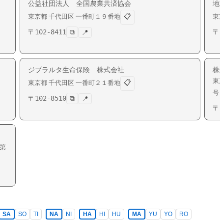
公益社団法人 全国農業共済協会
地
📋
東京都
千代田区
一番町
１９番地
東
〒
102-8411
⧉
〒
📍
ジブラルタ生命保険 株式会社
株
東
📋
東京都
千代田区
一番町
２１番地
号
〒
102-8510
⧉
📍
〒
第
SA
SO
TI
NA
NI
HA
HI
HU
MA
YU
YO
RO