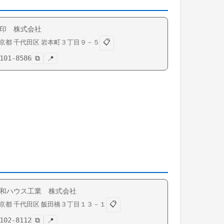
印 株式会社
📋
京都
千代田区
岩本町
３丁目９－５
101-8586
⧉
📍
和ハウス工業 株式会社
📋
京都
千代田区
飯田橋
３丁目１３－１
102-8112
⧉
📍