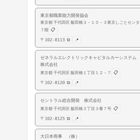
東京都職業能力開発協会
東京都
千代田区
飯田橋
３－１０－３東京しごとセンタ
📋
７階
〒
102-8113
⧉
📍
ゼネラルエレクトリックキャピタルカーシステ
株式会社
📋
東京都
千代田区
飯田橋
１丁目１２－７
〒
102-8120
⧉
📍
セントラル総合開発 株式会社
📋
東京都
千代田区
飯田橋
３丁目３番７号
〒
102-8125
⧉
📍
大日本商事 （株）