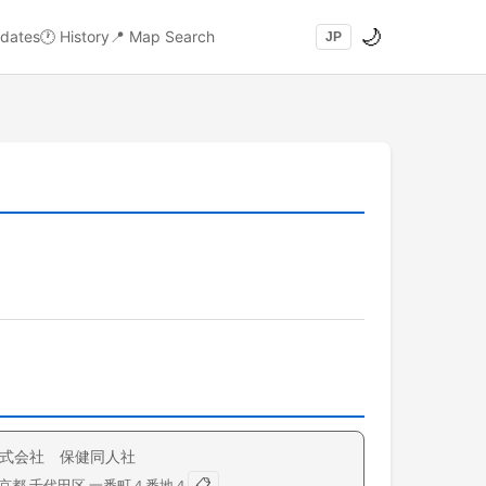
🌙
dates
🕐
History
📍
Map Search
JP
式会社 保健同人社
📋
京都
千代田区
一番町
４番地４