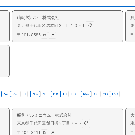
山崎製パン 株式会社
貝
📋
東京都
千代田区
岩本町
３丁目１０－１
東
〒
101-8585
⧉
〒
📍
SA
SO
TI
NA
NI
HA
HI
HU
MA
YU
YO
RO
昭和アルミニウム 株式会社
大
📋
東京都
千代田区
飯田橋
３丁目６－５
東
〒
102-8111
⧉
〒
📍