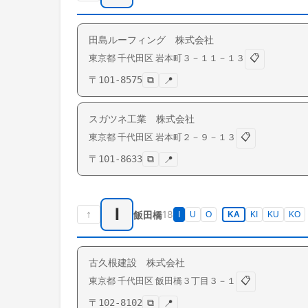
田島ルーフィング 株式会社
📋
東京都
千代田区
岩本町
３－１１－１３
〒
101-8575
⧉
📍
スガツネ工業 株式会社
📋
東京都
千代田区
岩本町
２－９－１３
〒
101-8633
⧉
📍
I
↑
18
飯田橋
I
U
O
KA
KI
KU
KO
古久根建設 株式会社
📋
東京都
千代田区
飯田橋
３丁目３－１
〒
102-8102
⧉
📍