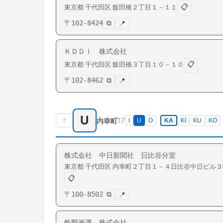
📋
東京都
千代田区
飯田橋
２丁目１－１１
〒
102-8424
⧉
📍
ＫＤＤＩ 株式会社
📋
東京都
千代田区
飯田橋
３丁目１０－１０
〒
102-8462
⧉
📍
U
↑
17
内幸町
I
U
O
KA
KI
KU
KO
株式会社 中日新聞社 日比谷分室
東京都
千代田区
内幸町
２丁目１－４日比谷中日ビル３
📋
〒
100-8502
⧉
📍
飯野海運 株式会社