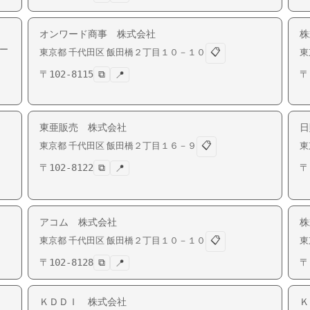
オンワード商事 株式会社
株
ー
📋
東京都
千代田区
飯田橋
２丁目１０－１０
東
〒
102-8115
⧉
〒
📍
ム
東亜販売 株式会社
日
📋
東京都
千代田区
飯田橋
２丁目１６－９
東
〒
102-8122
⧉
〒
📍
アコム 株式会社
株
📋
東京都
千代田区
飯田橋
２丁目１０－１０
東
〒
102-8128
⧉
〒
📍
ＫＤＤＩ 株式会社
Ｋ