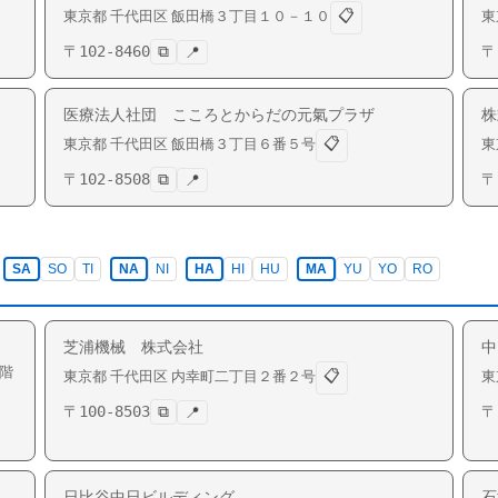
📋
東京都
千代田区
飯田橋
３丁目１０－１０
東
〒
102-8460
⧉
〒
📍
医療法人社団 こころとからだの元氣プラザ
株
📋
東京都
千代田区
飯田橋
３丁目６番５号
東
〒
102-8508
⧉
〒
📍
SA
SO
TI
NA
NI
HA
HI
HU
MA
YU
YO
RO
芝浦機械 株式会社
中
階
📋
東京都
千代田区
内幸町
二丁目２番２号
東
〒
100-8503
⧉
〒
📍
日比谷中日ビルディング
石