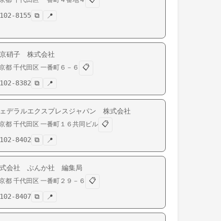
102-8155
⧉
📍
京硝子 株式会社
📋
京都
千代田区
一番町
６－６
102-8382
⧉
📍
ェデラルエクスプレスジャパン 株式会社
📋
京都
千代田区
一番町
１６共同ビル
102-8402
⧉
📍
式会社 ぶんか社 編集局
📋
京都
千代田区
一番町
２９－６
102-8407
⧉
📍