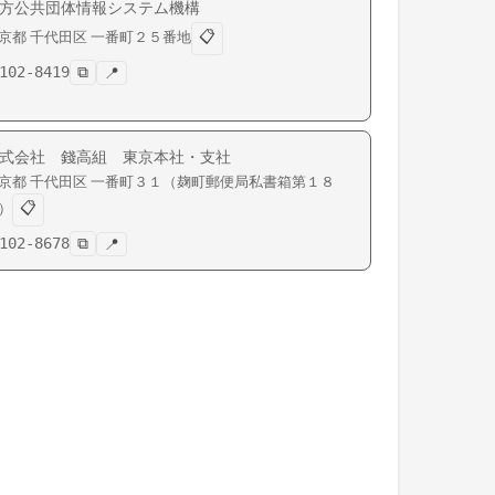
方公共団体情報システム機構
📋
京都
千代田区
一番町
２５番地
102-8419
⧉
📍
式会社 錢高組 東京本社・支社
京都
千代田区
一番町
３１（麹町郵便局私書箱第１８
📋
）
102-8678
⧉
📍