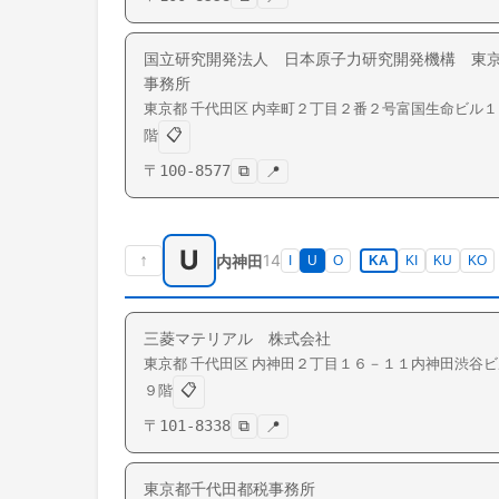
国立研究開発法人 日本原子力研究開発機構 東
事務所
東京都
千代田区
内幸町
２丁目２番２号富国生命ビル１
📋
階
〒
100-8577
⧉
📍
U
↑
14
内神田
I
U
O
KA
KI
KU
KO
三菱マテリアル 株式会社
東京都
千代田区
内神田
２丁目１６－１１内神田渋谷ビ
📋
９階
〒
101-8338
⧉
📍
東京都千代田都税事務所