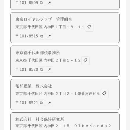
〒
101-8509
⧉
📍
東京ロイヤルプラザ 管理組合
📋
東京都
千代田区
内神田
１丁目１８－１１
〒
101-8515
⧉
📍
東京都千代田都税事務所
📋
東京都
千代田区
内神田
２丁目１－１２
〒
101-8520
⧉
📍
昭和産業 株式会社
📋
東京都
千代田区
内神田
２丁目２－１鎌倉河岸ビル
〒
101-8521
⧉
📍
株式会社 社会保険研究所
東京都
千代田区
内神田
２－１５－９ＴｈｅＫａｎｄａ２