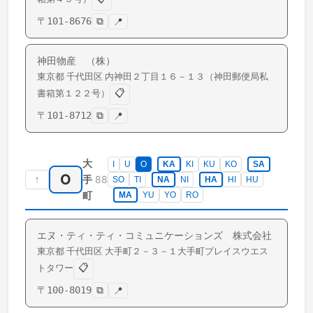
〒
101-8676
⧉
📍
神田物産 （株）
東京都
千代田区
内神田
２丁目１６－１３（神田郵便局私
📋
書箱第１２２号）
〒
101-8712
⧉
📍
大
I
U
O
KA
KI
KU
KO
SA
O
↑
88
手
SO
TI
NA
NI
HA
HI
HU
町
MA
YU
YO
RO
エヌ・ティ・ティ・コミュニケーションズ 株式会社
東京都
千代田区
大手町
２－３－１大手町プレイスウエス
📋
トタワー
〒
100-8019
⧉
📍