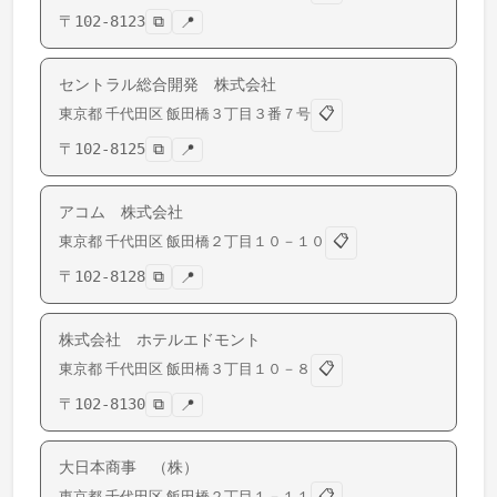
〒
102-8123
⧉
📍
セントラル総合開発 株式会社
📋
東京都
千代田区
飯田橋
３丁目３番７号
〒
102-8125
⧉
📍
アコム 株式会社
📋
東京都
千代田区
飯田橋
２丁目１０－１０
〒
102-8128
⧉
📍
株式会社 ホテルエドモント
📋
東京都
千代田区
飯田橋
３丁目１０－８
〒
102-8130
⧉
📍
大日本商事 （株）
📋
東京都
千代田区
飯田橋
２丁目１－１１