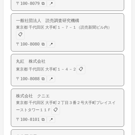
〒
100-8079
⧉
📍
一般社団法人 読売調査研究機構
東京都
千代田区
大手町
１－７－１（読売新聞ビル内）
📋
〒
100-8080
⧉
📍
丸紅 株式会社
📋
東京都
千代田区
大手町
１－４－２
〒
100-8088
⧉
📍
株式会社 クニエ
東京都
千代田区
大手町
２丁目３番２号大手町プレイスイ
📋
ーストタワー１１Ｆ
〒
100-8101
⧉
📍