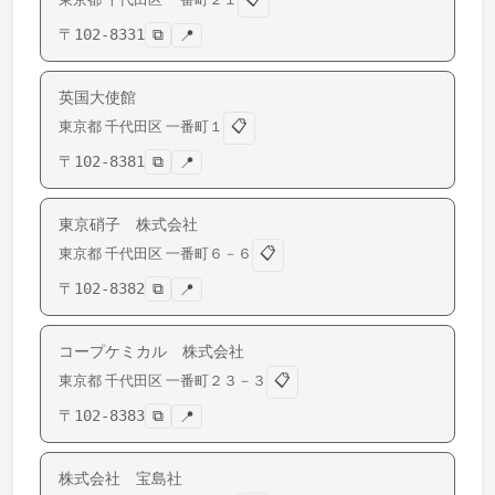
〒
102-8331
⧉
📍
英国大使館
📋
東京都
千代田区
一番町
１
〒
102-8381
⧉
📍
東京硝子 株式会社
📋
東京都
千代田区
一番町
６－６
〒
102-8382
⧉
📍
コープケミカル 株式会社
📋
東京都
千代田区
一番町
２３－３
〒
102-8383
⧉
📍
株式会社 宝島社