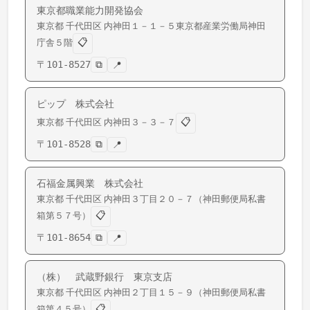
東京都職業能力開発協会
東京都
千代田区
内神田
１－１－５東京都産業労働局神田
📋
庁舎５階
〒
101-8527
⧉
📍
ピップ 株式会社
📋
東京都
千代田区
内神田
３－３－７
〒
101-8528
⧉
📍
石福金属興業 株式会社
東京都
千代田区
内神田
３丁目２０－７（神田郵便局私書
📋
箱第５７号）
〒
101-8654
⧉
📍
（株） 武蔵野銀行 東京支店
東京都
千代田区
内神田
２丁目１５－９（神田郵便局私書
📋
箱第４５号）