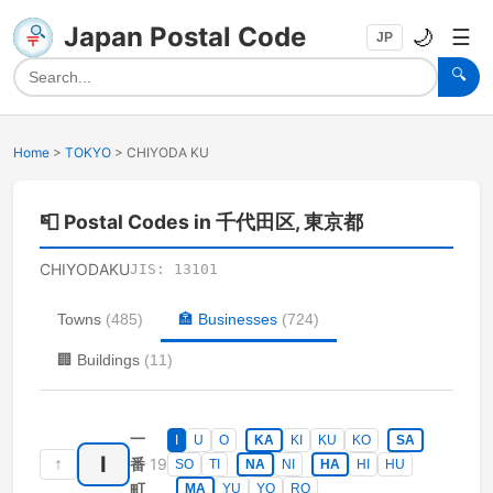
Japan Postal Code
🌙
☰
JP
🔍
Home
>
TOKYO
>
CHIYODA KU
📮
Postal Codes in 千代田区, 東京都
CHIYODAKU
JIS:
13101
Towns
(
485
)
🏣
Businesses
(
724
)
🏢
Buildings
(
11
)
一
I
U
O
KA
KI
KU
KO
SA
I
↑
19
番
SO
TI
NA
NI
HA
HI
HU
町
MA
YU
YO
RO