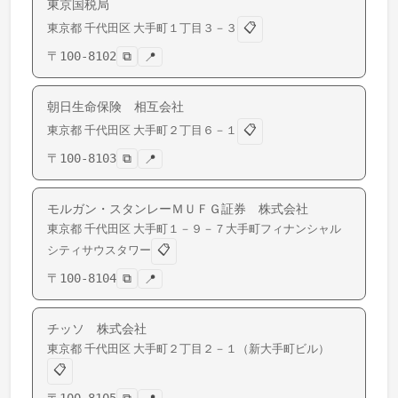
東京国税局
📋
東京都
千代田区
大手町
１丁目３－３
〒
100-8102
⧉
📍
朝日生命保険 相互会社
📋
東京都
千代田区
大手町
２丁目６－１
〒
100-8103
⧉
📍
モルガン・スタンレーＭＵＦＧ証券 株式会社
東京都
千代田区
大手町
１－９－７大手町フィナンシャル
📋
シティサウスタワー
〒
100-8104
⧉
📍
チッソ 株式会社
東京都
千代田区
大手町
２丁目２－１（新大手町ビル）
📋