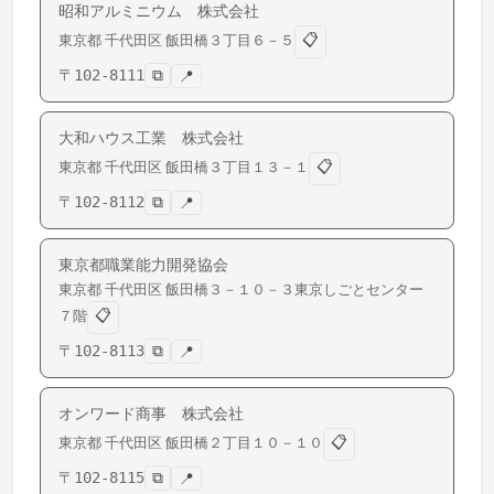
昭和アルミニウム 株式会社
📋
東京都
千代田区
飯田橋
３丁目６－５
〒
102-8111
⧉
📍
大和ハウス工業 株式会社
📋
東京都
千代田区
飯田橋
３丁目１３－１
〒
102-8112
⧉
📍
東京都職業能力開発協会
東京都
千代田区
飯田橋
３－１０－３東京しごとセンター
📋
７階
〒
102-8113
⧉
📍
オンワード商事 株式会社
📋
東京都
千代田区
飯田橋
２丁目１０－１０
〒
102-8115
⧉
📍