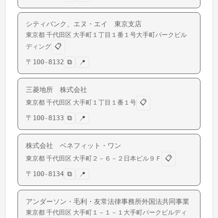
シティバンク、エヌ・エイ 東京支店
東京都
千代田区
大手町
１丁目１番１号大手町パークビル
📋
ディング
〒
100-8132
⧉
📍
三菱地所 株式会社
📋
東京都
千代田区
大手町
１丁目１番１号
〒
100-8133
⧉
📍
株式会社 ベネフィット・ワン
📋
東京都
千代田区
大手町
２－６－２日本ビル９Ｆ
〒
100-8134
⧉
📍
アンダーソン・毛利・友常法律事務所外国法共同事業
東京都
千代田区
大手町
１－１－１大手町パークビルディ