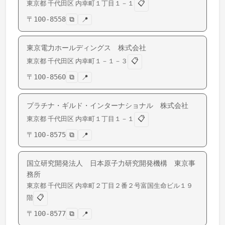
📋
東京都
千代田区
内幸町
１丁目１－１
〒
100-8558
⧉
📍
東京電力ホールディングス 株式会社
📋
東京都
千代田区
内幸町
１－１－３
〒
100-8560
⧉
📍
プラチナ・ギルド・インターナショナル 株式会社
📋
東京都
千代田区
内幸町
１丁目１－１
〒
100-8575
⧉
📍
国立研究開発法人 日本原子力研究開発機構 東京事
務所
東京都
千代田区
内幸町
２丁目２番２号富国生命ビル１９
📋
階
〒
100-8577
⧉
📍