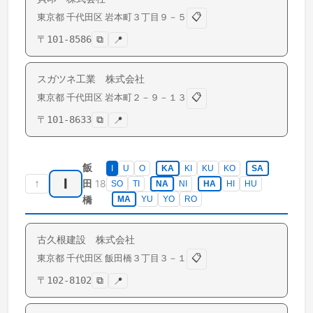
📋
東京都
千代田区
岩本町
３丁目９－５
〒
101-8586
⧉
📍
スガツネ工業 株式会社
📋
東京都
千代田区
岩本町
２－９－１３
〒
101-8633
⧉
📍
飯
I
U
O
KA
KI
KU
KO
SA
I
↑
18
田
SO
TI
NA
NI
HA
HI
HU
橋
MA
YU
YO
RO
古久根建設 株式会社
📋
東京都
千代田区
飯田橋
３丁目３－１
〒
102-8102
⧉
📍