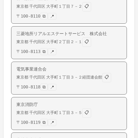
📋
東京都
千代田区
大手町
１丁目７－２
〒
100-8110
⧉
📍
三菱地所リアルエステートサービス 株式会社
📋
東京都
千代田区
大手町
２丁目２－１
〒
100-8113
⧉
📍
電気事業連合会
📋
東京都
千代田区
大手町
１丁目３－２経団連会館
〒
100-8118
⧉
📍
東京消防庁
📋
東京都
千代田区
大手町
１丁目３－５
〒
100-8119
⧉
📍