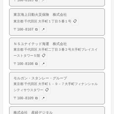
〒
100-8105
⧉
📍
東京海上日動火災保険 株式会社
📋
東京都
千代田区
大手町
１丁目５番１号
〒
100-8107
⧉
📍
ＮＳユナイテッド海運 株式会社
東京都
千代田区
大手町
二丁目３番２号大手町プレイスイ
📋
ーストタワー５階
〒
100-8108
⧉
📍
モルガン・スタンレー・グループ
東京都
千代田区
大手町
１－９－７大手町フィナンシャル
📋
シティサウスタワー
〒
100-8109
⧉
📍
株式会社 産経デジタル