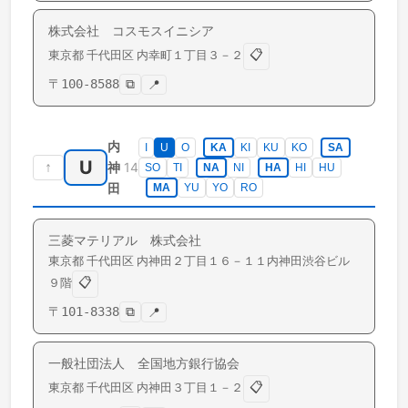
株式会社 コスモスイニシア
📋
東京都
千代田区
内幸町
１丁目３－２
〒
100-8588
⧉
📍
内
I
U
O
KA
KI
KU
KO
SA
U
↑
14
神
SO
TI
NA
NI
HA
HI
HU
田
MA
YU
YO
RO
三菱マテリアル 株式会社
東京都
千代田区
内神田
２丁目１６－１１内神田渋谷ビル
📋
９階
〒
101-8338
⧉
📍
一般社団法人 全国地方銀行協会
📋
東京都
千代田区
内神田
３丁目１－２