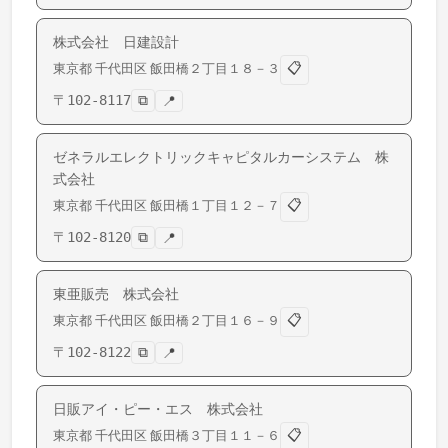
株式会社 日建設計
📋
東京都
千代田区
飯田橋
２丁目１８－３
〒
102-8117
⧉
📍
ゼネラルエレクトリックキャピタルカーシステム 株
式会社
📋
東京都
千代田区
飯田橋
１丁目１２－７
〒
102-8120
⧉
📍
東亜販売 株式会社
📋
東京都
千代田区
飯田橋
２丁目１６－９
〒
102-8122
⧉
📍
日販アイ・ピー・エス 株式会社
📋
東京都
千代田区
飯田橋
３丁目１１－６