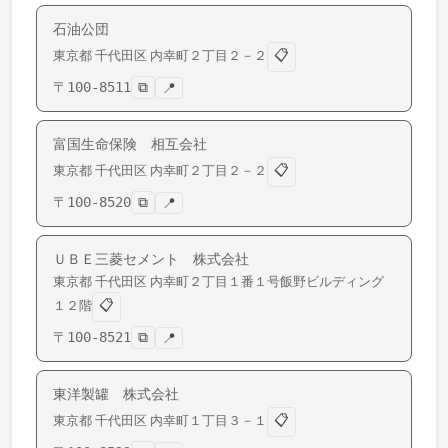
石油公団
📋
東京都
千代田区
内幸町
２丁目２－２
〒
100-8511
⧉
📍
富国生命保険 相互会社
📋
東京都
千代田区
内幸町
２丁目２－２
〒
100-8520
⧉
📍
ＵＢＥ三菱セメント 株式会社
東京都
千代田区
内幸町
２丁目１番１号飯野ビルディング
📋
１２階
〒
100-8521
⧉
📍
東洋製罐 株式会社
📋
東京都
千代田区
内幸町
１丁目３－１