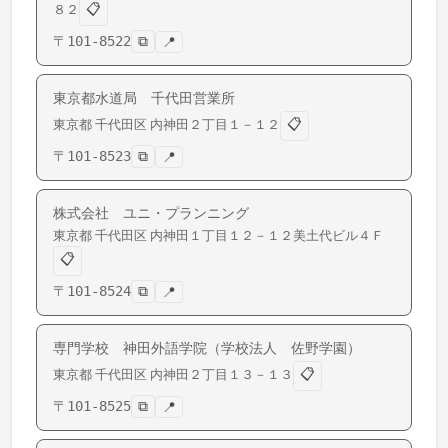
📋
８２
〒
101-8522
⧉
📍
東京都水道局 千代田営業所
📋
東京都
千代田区
内神田
２丁目１－１２
〒
101-8523
⧉
📍
株式会社 ユニ・プランニング
東京都
千代田区
内神田
１丁目１２－１２美土代ビル４Ｆ
📋
〒
101-8524
⧉
📍
専門学校 神田外語学院（学校法人 佐野学園）
📋
東京都
千代田区
内神田
２丁目１３－１３
〒
101-8525
⧉
📍