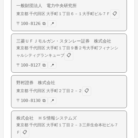
一般財団法人 電力中央研究所
📋
東京都
千代田区
大手町
１丁目６－１大手町ビル７Ｆ
〒
100-8126
⧉
📍
三菱ＵＦＪモルガン・スタンレー証券 株式会社
東京都
千代田区
大手町
１丁目９番２号大手町フィナンシ
📋
ャルシティグランキューブ
〒
100-8127
⧉
📍
野村證券 株式会社
📋
東京都
千代田区
大手町
２丁目２－２
〒
100-8130
⧉
📍
株式会社 ＨＳ情報システムズ
東京都
千代田区
大手町
１丁目２－３三井生命本社ビル７
📋
Ｆ