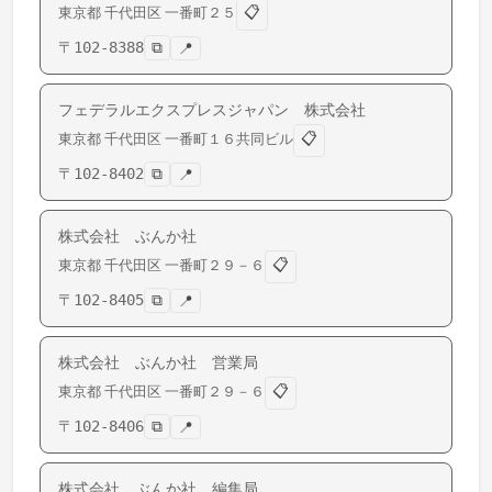
📋
東京都
千代田区
一番町
２５
〒
102-8388
⧉
📍
フェデラルエクスプレスジャパン 株式会社
📋
東京都
千代田区
一番町
１６共同ビル
〒
102-8402
⧉
📍
株式会社 ぶんか社
📋
東京都
千代田区
一番町
２９－６
〒
102-8405
⧉
📍
株式会社 ぶんか社 営業局
📋
東京都
千代田区
一番町
２９－６
〒
102-8406
⧉
📍
株式会社 ぶんか社 編集局