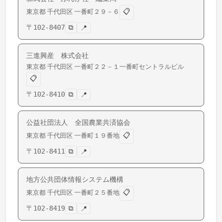
📋
東京都
千代田区
一番町
２９－６
〒
102-8407
⧉
📍
三進興産 株式会社
東京都
千代田区
一番町
２２－１一番町セントラルビル
📋
〒
102-8410
⧉
📍
公益社団法人 全国農業共済協会
📋
東京都
千代田区
一番町
１９番地
〒
102-8411
⧉
📍
地方公共団体情報システム機構
📋
東京都
千代田区
一番町
２５番地
〒
102-8419
⧉
📍