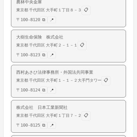
農林中央金庫
📋
東京都
千代田区
大手町
１丁目８－３
〒
100-8120
⧉
📍
大樹生命保険 株式会社
📋
東京都
千代田区
大手町
２－１－１
〒
100-8123
⧉
📍
西村あさひ法律事務所・外国法共同事業
📋
東京都
千代田区
大手町
１－１－２大手門タワー
〒
100-8124
⧉
📍
株式会社 日本工業新聞社
📋
東京都
千代田区
大手町
１丁目７－２
〒
100-8125
⧉
📍