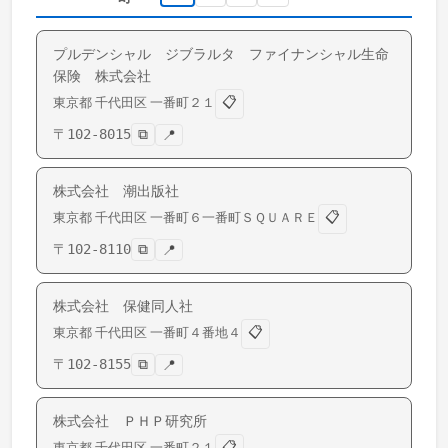
プルデンシャル ジブラルタ ファイナンシャル生命
保険 株式会社
📋
東京都
千代田区
一番町
２１
〒
102-8015
⧉
📍
株式会社 潮出版社
📋
東京都
千代田区
一番町
６一番町ＳＱＵＡＲＥ
〒
102-8110
⧉
📍
株式会社 保健同人社
📋
東京都
千代田区
一番町
４番地４
〒
102-8155
⧉
📍
株式会社 ＰＨＰ研究所
📋
東京都
千代田区
一番町
２１