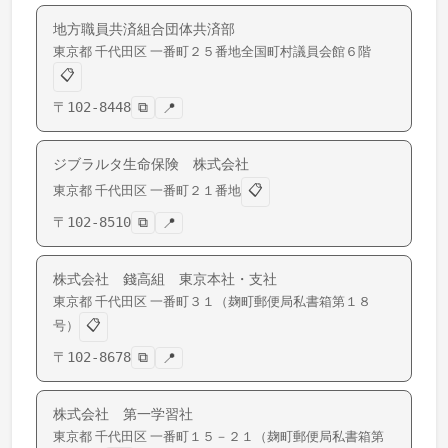
地方職員共済組合団体共済部
東京都
千代田区
一番町
２５番地全国町村議員会館６階
📋
〒
102-8448
⧉
📍
ジブラルタ生命保険 株式会社
📋
東京都
千代田区
一番町
２１番地
〒
102-8510
⧉
📍
株式会社 錢高組 東京本社・支社
東京都
千代田区
一番町
３１（麹町郵便局私書箱第１８
📋
号）
〒
102-8678
⧉
📍
株式会社 第一学習社
東京都
千代田区
一番町
１５－２１（麹町郵便局私書箱第