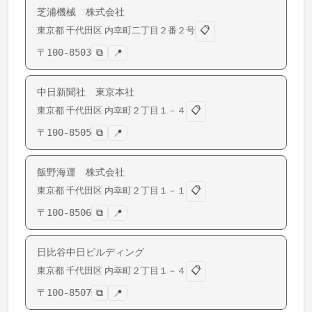
芝浦機械 株式会社
📋
東京都
千代田区
内幸町
二丁目２番２号
〒
100-8503
⧉
📍
中日新聞社 東京本社
📋
東京都
千代田区
内幸町
２丁目１－４
〒
100-8505
⧉
📍
飯野海運 株式会社
📋
東京都
千代田区
内幸町
２丁目１－１
〒
100-8506
⧉
📍
日比谷中日ビルディング
📋
東京都
千代田区
内幸町
２丁目１－４
〒
100-8507
⧉
📍