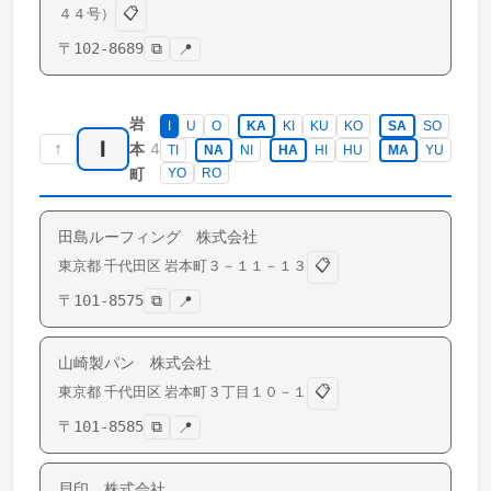
📋
４４号）
〒
102-8689
⧉
📍
岩
I
U
O
KA
KI
KU
KO
SA
SO
I
↑
4
本
TI
NA
NI
HA
HI
HU
MA
YU
町
YO
RO
田島ルーフィング 株式会社
📋
東京都
千代田区
岩本町
３－１１－１３
〒
101-8575
⧉
📍
山崎製パン 株式会社
📋
東京都
千代田区
岩本町
３丁目１０－１
〒
101-8585
⧉
📍
貝印 株式会社