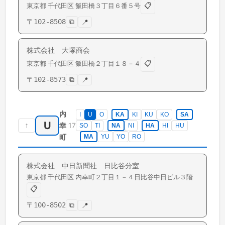
📋
東京都
千代田区
飯田橋
３丁目６番５号
〒
102-8508
⧉
📍
株式会社 大塚商会
📋
東京都
千代田区
飯田橋
２丁目１８－４
〒
102-8573
⧉
📍
内
I
U
O
KA
KI
KU
KO
SA
U
↑
17
幸
SO
TI
NA
NI
HA
HI
HU
町
MA
YU
YO
RO
株式会社 中日新聞社 日比谷分室
東京都
千代田区
内幸町
２丁目１－４日比谷中日ビル３階
📋
〒
100-8502
⧉
📍