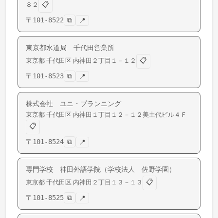
📋
８２
〒
101-8522
⧉
📍
東京都水道局 千代田営業所
📋
東京都
千代田区
内神田
２丁目１－１２
〒
101-8523
⧉
📍
株式会社 ユニ・プランニング
東京都
千代田区
内神田
１丁目１２－１２美土代ビル４Ｆ
📋
〒
101-8524
⧉
📍
専門学校 神田外語学院（学校法人 佐野学園）
📋
東京都
千代田区
内神田
２丁目１３－１３
〒
101-8525
⧉
📍