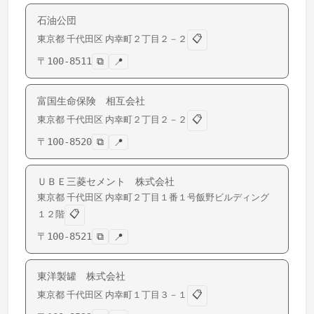
石油公団
📋
東京都
千代田区
内幸町
２丁目２－２
〒
100-8511
⧉
📍
富国生命保険 相互会社
📋
東京都
千代田区
内幸町
２丁目２－２
〒
100-8520
⧉
📍
ＵＢＥ三菱セメント 株式会社
東京都
千代田区
内幸町
２丁目１番１号飯野ビルディング
📋
１２階
〒
100-8521
⧉
📍
東洋製罐 株式会社
📋
東京都
千代田区
内幸町
１丁目３－１