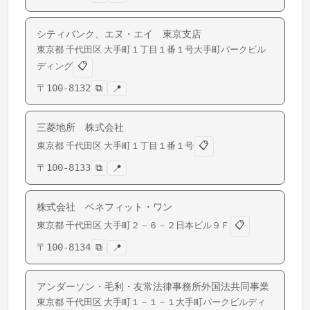
シティバンク、エヌ・エイ 東京支店
東京都
千代田区
大手町
１丁目１番１号大手町パークビル
📋
ディング
〒
100-8132
⧉
📍
三菱地所 株式会社
📋
東京都
千代田区
大手町
１丁目１番１号
〒
100-8133
⧉
📍
株式会社 ベネフィット・ワン
📋
東京都
千代田区
大手町
２－６－２日本ビル９Ｆ
〒
100-8134
⧉
📍
アンダーソン・毛利・友常法律事務所外国法共同事業
東京都
千代田区
大手町
１－１－１大手町パークビルディ