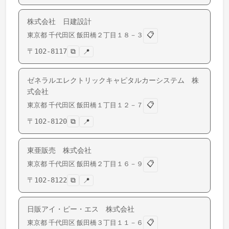
株式会社 日建設計
📋
東京都
千代田区
飯田橋
２丁目１８－３
〒
102-8117
⧉
📍
ゼネラルエレクトリックキャピタルカーシステム 株
式会社
📋
東京都
千代田区
飯田橋
１丁目１２－７
〒
102-8120
⧉
📍
東亜販売 株式会社
📋
東京都
千代田区
飯田橋
２丁目１６－９
〒
102-8122
⧉
📍
日販アイ・ピー・エス 株式会社
📋
東京都
千代田区
飯田橋
３丁目１１－６