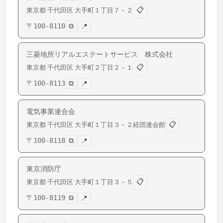
📋
東京都
千代田区
大手町
１丁目７－２
〒
100-8110
⧉
📍
三菱地所リアルエステートサービス 株式会社
📋
東京都
千代田区
大手町
２丁目２－１
〒
100-8113
⧉
📍
電気事業連合会
📋
東京都
千代田区
大手町
１丁目３－２経団連会館
〒
100-8118
⧉
📍
東京消防庁
📋
東京都
千代田区
大手町
１丁目３－５
〒
100-8119
⧉
📍