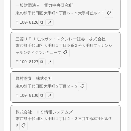
一般財団法人 電力中央研究所
📋
東京都
千代田区
大手町
１丁目６－１大手町ビル７Ｆ
〒
100-8126
⧉
📍
三菱ＵＦＪモルガン・スタンレー証券 株式会社
東京都
千代田区
大手町
１丁目９番２号大手町フィナンシ
📋
ャルシティグランキューブ
〒
100-8127
⧉
📍
野村證券 株式会社
📋
東京都
千代田区
大手町
２丁目２－２
〒
100-8130
⧉
📍
株式会社 ＨＳ情報システムズ
東京都
千代田区
大手町
１丁目２－３三井生命本社ビル７
📋
Ｆ