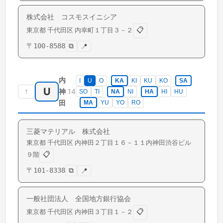
株式会社 コスモスイニシア
📋
東京都
千代田区
内幸町
１丁目３－２
〒
100-8588
⧉
📍
内
I
U
O
KA
KI
KU
KO
SA
U
↑
14
神
SO
TI
NA
NI
HA
HI
HU
田
MA
YU
YO
RO
三菱マテリアル 株式会社
東京都
千代田区
内神田
２丁目１６－１１内神田渋谷ビル
📋
９階
〒
101-8338
⧉
📍
一般社団法人 全国地方銀行協会
📋
東京都
千代田区
内神田
３丁目１－２