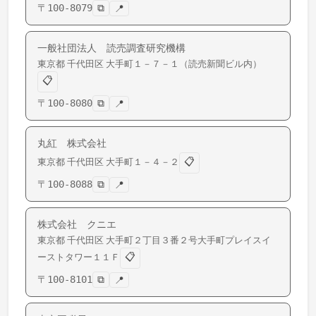
〒
100-8079
⧉
📍
一般社団法人 読売調査研究機構
東京都
千代田区
大手町
１－７－１（読売新聞ビル内）
📋
〒
100-8080
⧉
📍
丸紅 株式会社
📋
東京都
千代田区
大手町
１－４－２
〒
100-8088
⧉
📍
株式会社 クニエ
東京都
千代田区
大手町
２丁目３番２号大手町プレイスイ
📋
ーストタワー１１Ｆ
〒
100-8101
⧉
📍