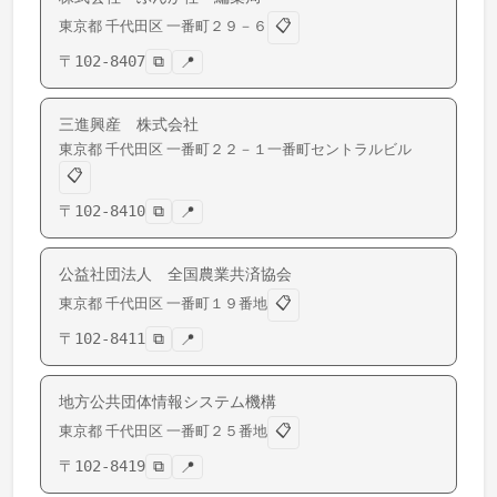
📋
東京都
千代田区
一番町
２９－６
〒
102-8407
⧉
📍
三進興産 株式会社
東京都
千代田区
一番町
２２－１一番町セントラルビル
📋
〒
102-8410
⧉
📍
公益社団法人 全国農業共済協会
📋
東京都
千代田区
一番町
１９番地
〒
102-8411
⧉
📍
地方公共団体情報システム機構
📋
東京都
千代田区
一番町
２５番地
〒
102-8419
⧉
📍