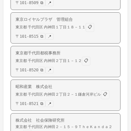
〒
101-8509
⧉
📍
東京ロイヤルプラザ 管理組合
📋
東京都
千代田区
内神田
１丁目１８－１１
〒
101-8515
⧉
📍
東京都千代田都税事務所
📋
東京都
千代田区
内神田
２丁目１－１２
〒
101-8520
⧉
📍
昭和産業 株式会社
📋
東京都
千代田区
内神田
２丁目２－１鎌倉河岸ビル
〒
101-8521
⧉
📍
株式会社 社会保険研究所
東京都
千代田区
内神田
２－１５－９ＴｈｅＫａｎｄａ２