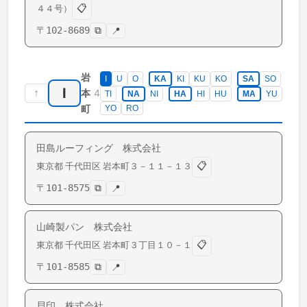
📋
４４号）
〒
102-8689
⧉
📍
岩
I
U
O
KA
KI
KU
KO
SA
SO
I
↑
4
本
TI
NA
NI
HA
HI
HU
MA
YU
町
YO
RO
田島ルーフィング 株式会社
📋
東京都
千代田区
岩本町
３－１１－１３
〒
101-8575
⧉
📍
山崎製パン 株式会社
📋
東京都
千代田区
岩本町
３丁目１０－１
〒
101-8585
⧉
📍
貝印 株式会社