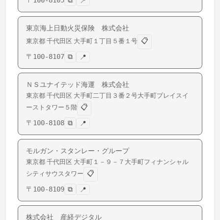
〒
100-8105
⧉
📍
東京海上日動火災保険 株式会社
📋
東京都
千代田区
大手町
１丁目５番１号
〒
100-8107
⧉
📍
ＮＳユナイテッド海運 株式会社
東京都
千代田区
大手町
二丁目３番２号大手町プレイスイ
📋
ーストタワー５階
〒
100-8108
⧉
📍
モルガン・スタンレー・グループ
東京都
千代田区
大手町
１－９－７大手町フィナンシャル
📋
シティサウスタワー
〒
100-8109
⧉
📍
株式会社 産経デジタル