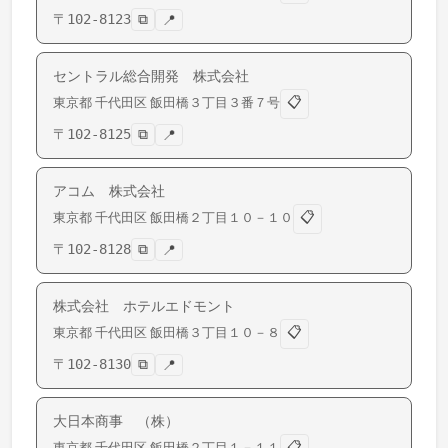
〒
102-8123
⧉
📍
セントラル総合開発 株式会社
📋
東京都
千代田区
飯田橋
３丁目３番７号
〒
102-8125
⧉
📍
アコム 株式会社
📋
東京都
千代田区
飯田橋
２丁目１０－１０
〒
102-8128
⧉
📍
株式会社 ホテルエドモント
📋
東京都
千代田区
飯田橋
３丁目１０－８
〒
102-8130
⧉
📍
大日本商事 （株）
📋
東京都
千代田区
飯田橋
２丁目１－１１