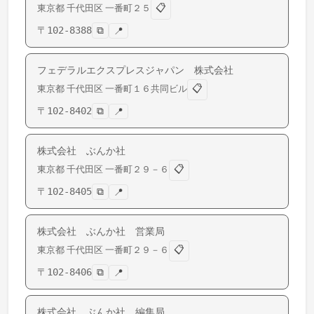
📋
東京都
千代田区
一番町
２５
〒
102-8388
⧉
📍
フェデラルエクスプレスジャパン 株式会社
📋
東京都
千代田区
一番町
１６共同ビル
〒
102-8402
⧉
📍
株式会社 ぶんか社
📋
東京都
千代田区
一番町
２９－６
〒
102-8405
⧉
📍
株式会社 ぶんか社 営業局
📋
東京都
千代田区
一番町
２９－６
〒
102-8406
⧉
📍
株式会社 ぶんか社 編集局