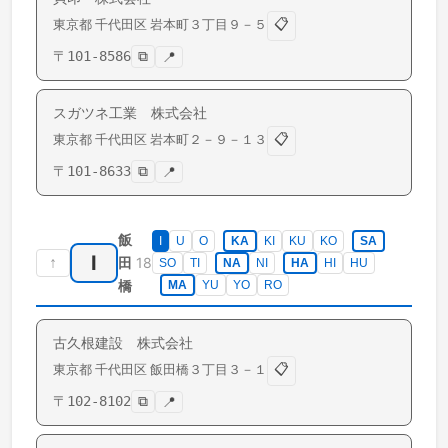
📋
東京都
千代田区
岩本町
３丁目９－５
〒
101-8586
⧉
📍
スガツネ工業 株式会社
📋
東京都
千代田区
岩本町
２－９－１３
〒
101-8633
⧉
📍
飯
I
U
O
KA
KI
KU
KO
SA
I
↑
18
田
SO
TI
NA
NI
HA
HI
HU
橋
MA
YU
YO
RO
古久根建設 株式会社
📋
東京都
千代田区
飯田橋
３丁目３－１
〒
102-8102
⧉
📍