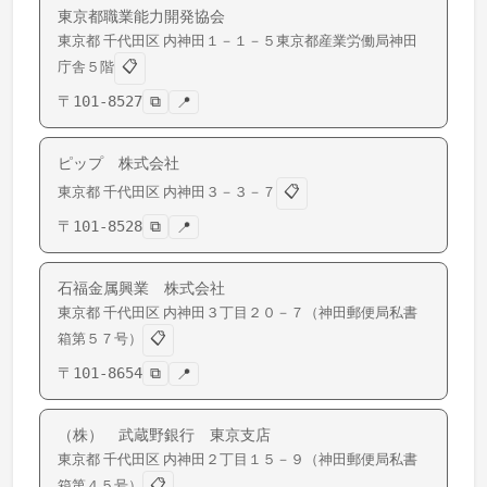
東京都職業能力開発協会
東京都
千代田区
内神田
１－１－５東京都産業労働局神田
📋
庁舎５階
〒
101-8527
⧉
📍
ピップ 株式会社
📋
東京都
千代田区
内神田
３－３－７
〒
101-8528
⧉
📍
石福金属興業 株式会社
東京都
千代田区
内神田
３丁目２０－７（神田郵便局私書
📋
箱第５７号）
〒
101-8654
⧉
📍
（株） 武蔵野銀行 東京支店
東京都
千代田区
内神田
２丁目１５－９（神田郵便局私書
📋
箱第４５号）