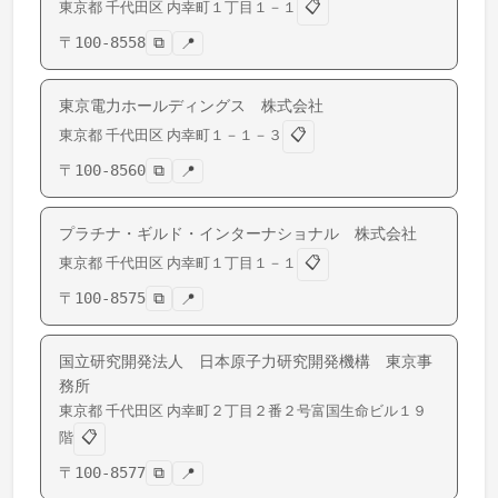
📋
東京都
千代田区
内幸町
１丁目１－１
〒
100-8558
⧉
📍
東京電力ホールディングス 株式会社
📋
東京都
千代田区
内幸町
１－１－３
〒
100-8560
⧉
📍
プラチナ・ギルド・インターナショナル 株式会社
📋
東京都
千代田区
内幸町
１丁目１－１
〒
100-8575
⧉
📍
国立研究開発法人 日本原子力研究開発機構 東京事
務所
東京都
千代田区
内幸町
２丁目２番２号富国生命ビル１９
📋
階
〒
100-8577
⧉
📍