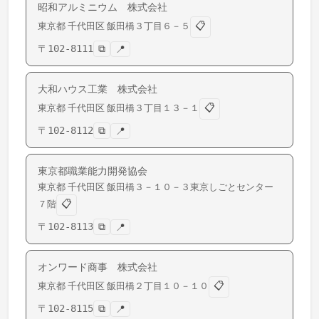
昭和アルミニウム 株式会社
📋
東京都
千代田区
飯田橋
３丁目６－５
〒
102-8111
⧉
📍
大和ハウス工業 株式会社
📋
東京都
千代田区
飯田橋
３丁目１３－１
〒
102-8112
⧉
📍
東京都職業能力開発協会
東京都
千代田区
飯田橋
３－１０－３東京しごとセンター
📋
７階
〒
102-8113
⧉
📍
オンワード商事 株式会社
📋
東京都
千代田区
飯田橋
２丁目１０－１０
〒
102-8115
⧉
📍