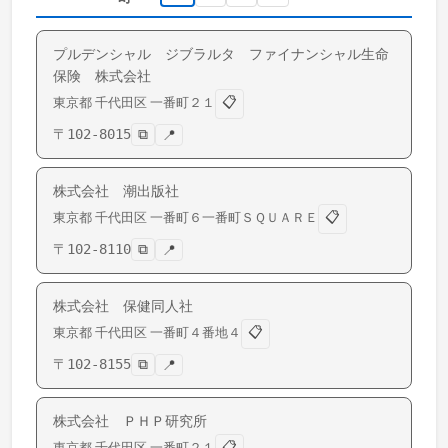
プルデンシャル ジブラルタ ファイナンシャル生命
保険 株式会社
📋
東京都
千代田区
一番町
２１
〒
102-8015
⧉
📍
株式会社 潮出版社
📋
東京都
千代田区
一番町
６一番町ＳＱＵＡＲＥ
〒
102-8110
⧉
📍
株式会社 保健同人社
📋
東京都
千代田区
一番町
４番地４
〒
102-8155
⧉
📍
株式会社 ＰＨＰ研究所
📋
東京都
千代田区
一番町
２１