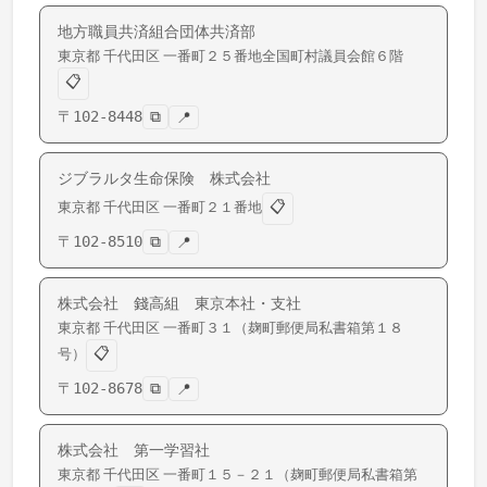
地方職員共済組合団体共済部
東京都
千代田区
一番町
２５番地全国町村議員会館６階
📋
〒
102-8448
⧉
📍
ジブラルタ生命保険 株式会社
📋
東京都
千代田区
一番町
２１番地
〒
102-8510
⧉
📍
株式会社 錢高組 東京本社・支社
東京都
千代田区
一番町
３１（麹町郵便局私書箱第１８
📋
号）
〒
102-8678
⧉
📍
株式会社 第一学習社
東京都
千代田区
一番町
１５－２１（麹町郵便局私書箱第