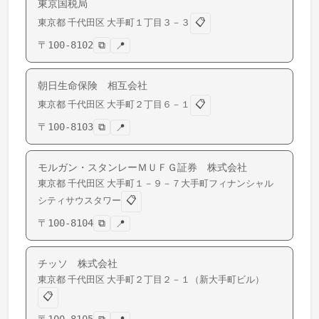
東京国税局
📋
東京都
千代田区
大手町
１丁目３－３
〒
100-8102
⧉
📍
朝日生命保険 相互会社
📋
東京都
千代田区
大手町
２丁目６－１
〒
100-8103
⧉
📍
モルガン・スタンレーＭＵＦＧ証券 株式会社
東京都
千代田区
大手町
１－９－７大手町フィナンシャル
📋
シティサウスタワー
〒
100-8104
⧉
📍
チッソ 株式会社
東京都
千代田区
大手町
２丁目２－１（新大手町ビル）
📋