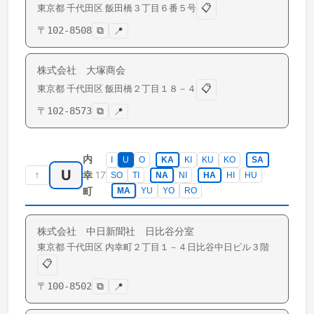
📋
東京都
千代田区
飯田橋
３丁目６番５号
〒
102-8508
⧉
📍
株式会社 大塚商会
📋
東京都
千代田区
飯田橋
２丁目１８－４
〒
102-8573
⧉
📍
内
I
U
O
KA
KI
KU
KO
SA
U
↑
17
幸
SO
TI
NA
NI
HA
HI
HU
町
MA
YU
YO
RO
株式会社 中日新聞社 日比谷分室
東京都
千代田区
内幸町
２丁目１－４日比谷中日ビル３階
📋
〒
100-8502
⧉
📍