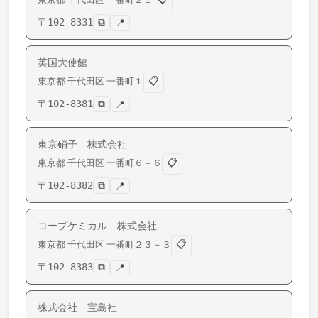
〒
102-8331
⧉
📍
英国大使館
📋
東京都
千代田区
一番町
１
〒
102-8381
⧉
📍
東京硝子 株式会社
📋
東京都
千代田区
一番町
６－６
〒
102-8382
⧉
📍
コープケミカル 株式会社
📋
東京都
千代田区
一番町
２３－３
〒
102-8383
⧉
📍
株式会社 宝島社