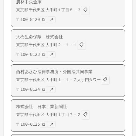
農林中央金庫
📋
東京都
千代田区
大手町
１丁目８－３
〒
100-8120
⧉
📍
大樹生命保険 株式会社
📋
東京都
千代田区
大手町
２－１－１
〒
100-8123
⧉
📍
西村あさひ法律事務所・外国法共同事業
📋
東京都
千代田区
大手町
１－１－２大手門タワー
〒
100-8124
⧉
📍
株式会社 日本工業新聞社
📋
東京都
千代田区
大手町
１丁目７－２
〒
100-8125
⧉
📍