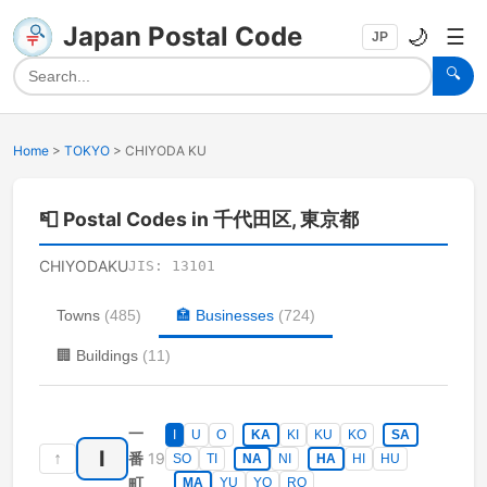
Japan Postal Code
🌙
☰
JP
🔍
Home
>
TOKYO
>
CHIYODA KU
📮
Postal Codes in 千代田区, 東京都
CHIYODAKU
JIS:
13101
Towns
(
485
)
🏣
Businesses
(
724
)
🏢
Buildings
(
11
)
一
I
U
O
KA
KI
KU
KO
SA
I
↑
19
番
SO
TI
NA
NI
HA
HI
HU
町
MA
YU
YO
RO