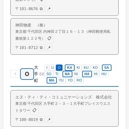
〒
101-8676
⧉
📍
神田物産 （株）
東京都
千代田区
内神田
２丁目１６－１３（神田郵便局私
📋
書箱第１２２号）
〒
101-8712
⧉
📍
大
I
U
O
KA
KI
KU
KO
SA
O
↑
88
手
SO
TI
NA
NI
HA
HI
HU
町
MA
YU
YO
RO
エヌ・ティ・ティ・コミュニケーションズ 株式会社
東京都
千代田区
大手町
２－３－１大手町プレイスウエス
📋
トタワー
〒
100-8019
⧉
📍