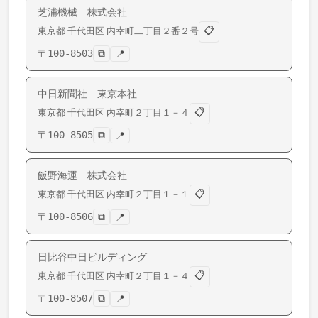
芝浦機械 株式会社
📋
東京都
千代田区
内幸町
二丁目２番２号
〒
100-8503
⧉
📍
中日新聞社 東京本社
📋
東京都
千代田区
内幸町
２丁目１－４
〒
100-8505
⧉
📍
飯野海運 株式会社
📋
東京都
千代田区
内幸町
２丁目１－１
〒
100-8506
⧉
📍
日比谷中日ビルディング
📋
東京都
千代田区
内幸町
２丁目１－４
〒
100-8507
⧉
📍