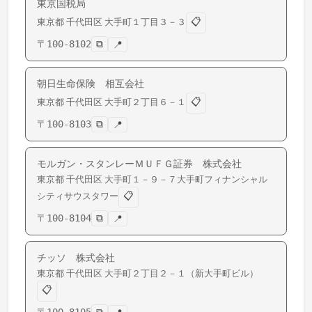
東京国税局
📋
東京都
千代田区
大手町
１丁目３－３
〒
100-8102
⧉
📍
朝日生命保険 相互会社
📋
東京都
千代田区
大手町
２丁目６－１
〒
100-8103
⧉
📍
モルガン・スタンレーＭＵＦＧ証券 株式会社
東京都
千代田区
大手町
１－９－７大手町フィナンシャル
📋
シティサウスタワー
〒
100-8104
⧉
📍
チッソ 株式会社
東京都
千代田区
大手町
２丁目２－１（新大手町ビル）
📋