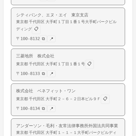
シティバンク、エヌ・エイ 東京支店
東京都
千代田区
大手町
１丁目１番１号大手町パークビル
📋
ディング
〒
100-8132
⧉
📍
三菱地所 株式会社
📋
東京都
千代田区
大手町
１丁目１番１号
〒
100-8133
⧉
📍
株式会社 ベネフィット・ワン
📋
東京都
千代田区
大手町
２－６－２日本ビル９Ｆ
〒
100-8134
⧉
📍
アンダーソン・毛利・友常法律事務所外国法共同事業
東京都
千代田区
大手町
１－１－１大手町パークビルディ