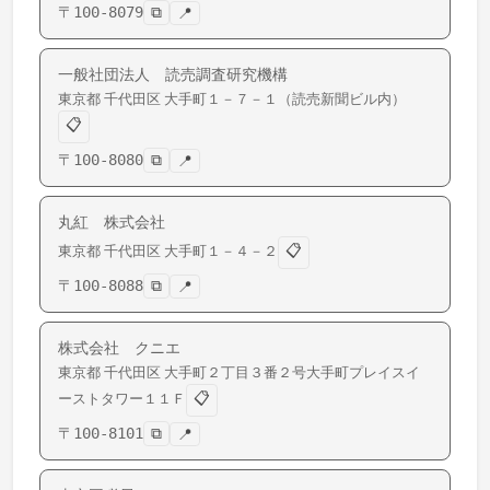
〒
100-8079
⧉
📍
一般社団法人 読売調査研究機構
東京都
千代田区
大手町
１－７－１（読売新聞ビル内）
📋
〒
100-8080
⧉
📍
丸紅 株式会社
📋
東京都
千代田区
大手町
１－４－２
〒
100-8088
⧉
📍
株式会社 クニエ
東京都
千代田区
大手町
２丁目３番２号大手町プレイスイ
📋
ーストタワー１１Ｆ
〒
100-8101
⧉
📍