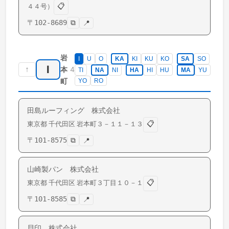
📋
４４号）
〒
102-8689
⧉
📍
岩
I
U
O
KA
KI
KU
KO
SA
SO
I
↑
4
本
TI
NA
NI
HA
HI
HU
MA
YU
町
YO
RO
田島ルーフィング 株式会社
📋
東京都
千代田区
岩本町
３－１１－１３
〒
101-8575
⧉
📍
山崎製パン 株式会社
📋
東京都
千代田区
岩本町
３丁目１０－１
〒
101-8585
⧉
📍
貝印 株式会社