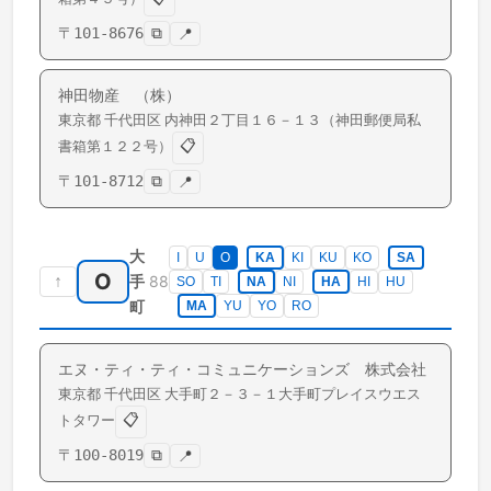
〒
101-8676
⧉
📍
神田物産 （株）
東京都
千代田区
内神田
２丁目１６－１３（神田郵便局私
📋
書箱第１２２号）
〒
101-8712
⧉
📍
大
I
U
O
KA
KI
KU
KO
SA
O
↑
88
手
SO
TI
NA
NI
HA
HI
HU
町
MA
YU
YO
RO
エヌ・ティ・ティ・コミュニケーションズ 株式会社
東京都
千代田区
大手町
２－３－１大手町プレイスウエス
📋
トタワー
〒
100-8019
⧉
📍