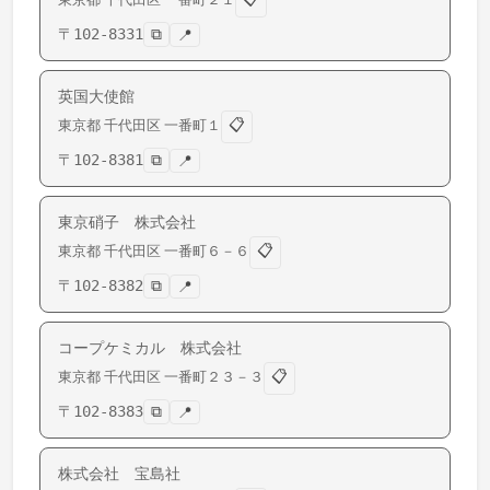
〒
102-8331
⧉
📍
英国大使館
📋
東京都
千代田区
一番町
１
〒
102-8381
⧉
📍
東京硝子 株式会社
📋
東京都
千代田区
一番町
６－６
〒
102-8382
⧉
📍
コープケミカル 株式会社
📋
東京都
千代田区
一番町
２３－３
〒
102-8383
⧉
📍
株式会社 宝島社