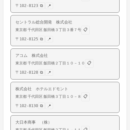
〒
102-8123
⧉
📍
セントラル総合開発 株式会社
📋
東京都
千代田区
飯田橋
３丁目３番７号
〒
102-8125
⧉
📍
アコム 株式会社
📋
東京都
千代田区
飯田橋
２丁目１０－１０
〒
102-8128
⧉
📍
株式会社 ホテルエドモント
📋
東京都
千代田区
飯田橋
３丁目１０－８
〒
102-8130
⧉
📍
大日本商事 （株）
📋
東京都
千代田区
飯田橋
２丁目１－１１