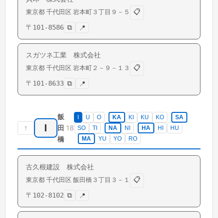
📋
東京都
千代田区
岩本町
３丁目９－５
〒
101-8586
⧉
📍
スガツネ工業 株式会社
📋
東京都
千代田区
岩本町
２－９－１３
〒
101-8633
⧉
📍
飯
I
U
O
KA
KI
KU
KO
SA
I
↑
18
田
SO
TI
NA
NI
HA
HI
HU
橋
MA
YU
YO
RO
古久根建設 株式会社
📋
東京都
千代田区
飯田橋
３丁目３－１
〒
102-8102
⧉
📍