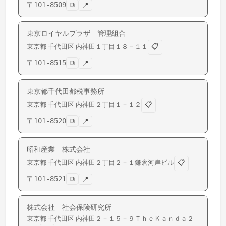
〒
101-8509
⧉
📍
東京ロイヤルプラザ 管理組合
📋
東京都
千代田区
内神田
１丁目１８－１１
〒
101-8515
⧉
📍
東京都千代田都税事務所
📋
東京都
千代田区
内神田
２丁目１－１２
〒
101-8520
⧉
📍
昭和産業 株式会社
📋
東京都
千代田区
内神田
２丁目２－１鎌倉河岸ビル
〒
101-8521
⧉
📍
株式会社 社会保険研究所
東京都
千代田区
内神田
２－１５－９ＴｈｅＫａｎｄａ２