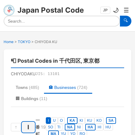
Japan Postal Code
🌙
☰
JP
🔍
Home
>
TOKYO
>
CHIYODA KU
📮
Postal Codes in 千代田区, 東京都
CHIYODAKU
JIS:
13101
Towns
(
485
)
🏣
Businesses
(
724
)
🏢
Buildings
(
11
)
一
I
U
O
KA
KI
KU
KO
SA
I
↑
19
番
SO
TI
NA
NI
HA
HI
HU
町
MA
YU
YO
RO