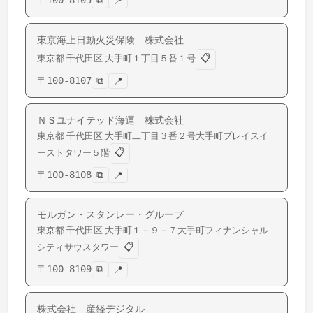
〒
100-8105
⧉
📍
東京海上日動火災保険 株式会社
📋
東京都
千代田区
大手町
１丁目５番１号
〒
100-8107
⧉
📍
ＮＳユナイテッド海運 株式会社
東京都
千代田区
大手町
二丁目３番２号大手町プレイスイ
📋
ーストタワー５階
〒
100-8108
⧉
📍
モルガン・スタンレー・グループ
東京都
千代田区
大手町
１－９－７大手町フィナンシャル
📋
シティサウスタワー
〒
100-8109
⧉
📍
株式会社 産経デジタル