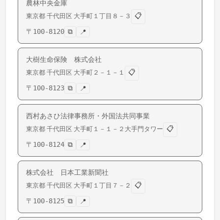
農林中央金庫
📋
東京都
千代田区
大手町
１丁目８－３
〒
100-8120
⧉
📍
大樹生命保険 株式会社
📋
東京都
千代田区
大手町
２－１－１
〒
100-8123
⧉
📍
西村あさひ法律事務所・外国法共同事業
📋
東京都
千代田区
大手町
１－１－２大手門タワー
〒
100-8124
⧉
📍
株式会社 日本工業新聞社
📋
東京都
千代田区
大手町
１丁目７－２
〒
100-8125
⧉
📍