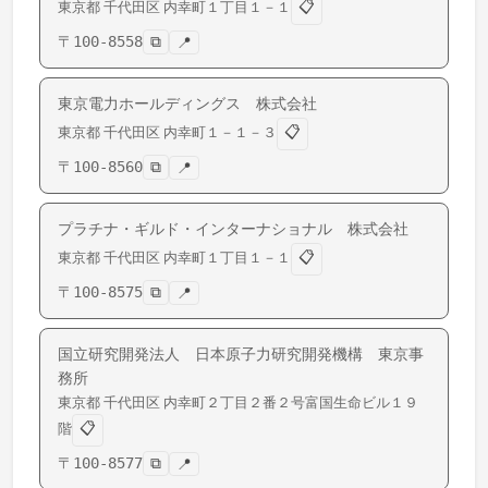
📋
東京都
千代田区
内幸町
１丁目１－１
〒
100-8558
⧉
📍
東京電力ホールディングス 株式会社
📋
東京都
千代田区
内幸町
１－１－３
〒
100-8560
⧉
📍
プラチナ・ギルド・インターナショナル 株式会社
📋
東京都
千代田区
内幸町
１丁目１－１
〒
100-8575
⧉
📍
国立研究開発法人 日本原子力研究開発機構 東京事
務所
東京都
千代田区
内幸町
２丁目２番２号富国生命ビル１９
📋
階
〒
100-8577
⧉
📍