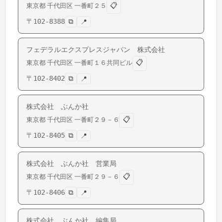
📋
東京都
千代田区
一番町
２５
〒
102-8388
⧉
📍
フェデラルエクスプレスジャパン 株式会社
📋
東京都
千代田区
一番町
１６共同ビル
〒
102-8402
⧉
📍
株式会社 ぶんか社
📋
東京都
千代田区
一番町
２９－６
〒
102-8405
⧉
📍
株式会社 ぶんか社 営業局
📋
東京都
千代田区
一番町
２９－６
〒
102-8406
⧉
📍
株式会社 ぶんか社 編集局