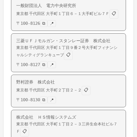
一般財団法人 電力中央研究所
📋
東京都
千代田区
大手町
１丁目６－１大手町ビル７Ｆ
〒
100-8126
⧉
📍
三菱ＵＦＪモルガン・スタンレー証券 株式会社
東京都
千代田区
大手町
１丁目９番２号大手町フィナンシ
📋
ャルシティグランキューブ
〒
100-8127
⧉
📍
野村證券 株式会社
📋
東京都
千代田区
大手町
２丁目２－２
〒
100-8130
⧉
📍
株式会社 ＨＳ情報システムズ
東京都
千代田区
大手町
１丁目２－３三井生命本社ビル７
📋
Ｆ