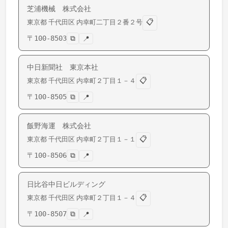
芝浦機械 株式会社
📋
東京都
千代田区
内幸町
二丁目２番２号
〒
100-8503
⧉
📍
中日新聞社 東京本社
📋
東京都
千代田区
内幸町
２丁目１－４
〒
100-8505
⧉
📍
飯野海運 株式会社
📋
東京都
千代田区
内幸町
２丁目１－１
〒
100-8506
⧉
📍
日比谷中日ビルディング
📋
東京都
千代田区
内幸町
２丁目１－４
〒
100-8507
⧉
📍