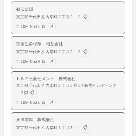
石油公団
📋
東京都
千代田区
内幸町
２丁目２－２
〒
100-8511
⧉
📍
富国生命保険 相互会社
📋
東京都
千代田区
内幸町
２丁目２－２
〒
100-8520
⧉
📍
ＵＢＥ三菱セメント 株式会社
東京都
千代田区
内幸町
２丁目１番１号飯野ビルディング
📋
１２階
〒
100-8521
⧉
📍
東洋製罐 株式会社
📋
東京都
千代田区
内幸町
１丁目３－１