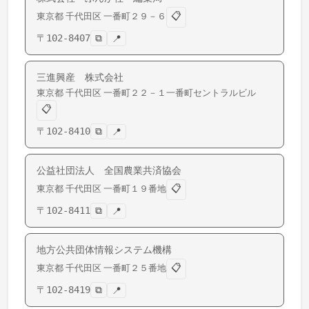
📋
東京都
千代田区
一番町
２９－６
〒
102-8407
⧉
📍
三進興産 株式会社
東京都
千代田区
一番町
２２－１一番町セントラルビル
📋
〒
102-8410
⧉
📍
公益社団法人 全国農業共済協会
📋
東京都
千代田区
一番町
１９番地
〒
102-8411
⧉
📍
地方公共団体情報システム機構
📋
東京都
千代田区
一番町
２５番地
〒
102-8419
⧉
📍