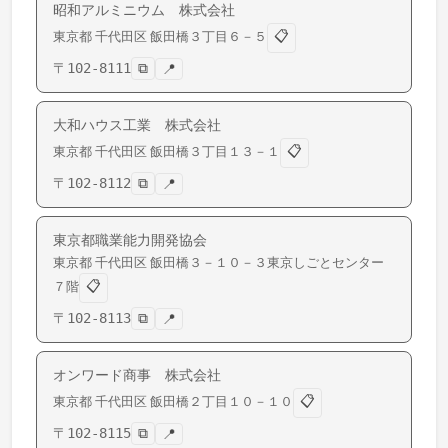
昭和アルミニウム 株式会社
📋
東京都
千代田区
飯田橋
３丁目６－５
〒
102-8111
⧉
📍
大和ハウス工業 株式会社
📋
東京都
千代田区
飯田橋
３丁目１３－１
〒
102-8112
⧉
📍
東京都職業能力開発協会
東京都
千代田区
飯田橋
３－１０－３東京しごとセンター
📋
７階
〒
102-8113
⧉
📍
オンワード商事 株式会社
📋
東京都
千代田区
飯田橋
２丁目１０－１０
〒
102-8115
⧉
📍