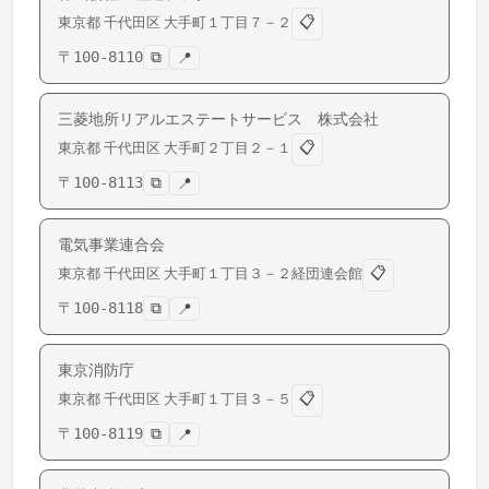
📋
東京都
千代田区
大手町
１丁目７－２
〒
100-8110
⧉
📍
三菱地所リアルエステートサービス 株式会社
📋
東京都
千代田区
大手町
２丁目２－１
〒
100-8113
⧉
📍
電気事業連合会
📋
東京都
千代田区
大手町
１丁目３－２経団連会館
〒
100-8118
⧉
📍
東京消防庁
📋
東京都
千代田区
大手町
１丁目３－５
〒
100-8119
⧉
📍