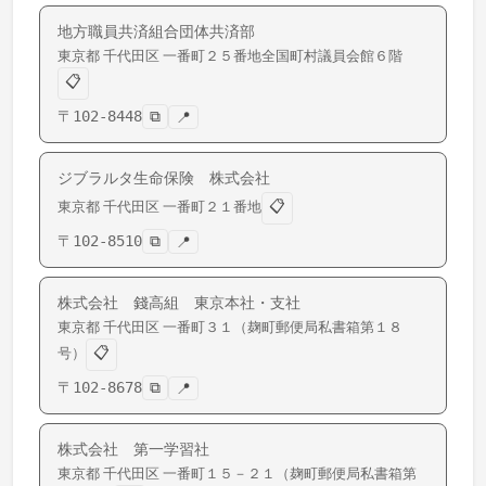
地方職員共済組合団体共済部
東京都
千代田区
一番町
２５番地全国町村議員会館６階
📋
〒
102-8448
⧉
📍
ジブラルタ生命保険 株式会社
📋
東京都
千代田区
一番町
２１番地
〒
102-8510
⧉
📍
株式会社 錢高組 東京本社・支社
東京都
千代田区
一番町
３１（麹町郵便局私書箱第１８
📋
号）
〒
102-8678
⧉
📍
株式会社 第一学習社
東京都
千代田区
一番町
１５－２１（麹町郵便局私書箱第