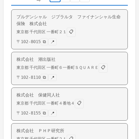
プルデンシャル ジブラルタ ファイナンシャル生命
保険 株式会社
📋
東京都
千代田区
一番町
２１
〒
102-8015
⧉
📍
株式会社 潮出版社
📋
東京都
千代田区
一番町
６一番町ＳＱＵＡＲＥ
〒
102-8110
⧉
📍
株式会社 保健同人社
📋
東京都
千代田区
一番町
４番地４
〒
102-8155
⧉
📍
株式会社 ＰＨＰ研究所
📋
東京都
千代田区
一番町
２１