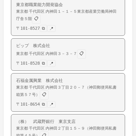
東京都職業能力開発協会
東京都
千代田区
内神田
１－１－５東京都産業労働局神田
📋
庁舎５階
〒
101-8527
⧉
📍
ピップ 株式会社
📋
東京都
千代田区
内神田
３－３－７
〒
101-8528
⧉
📍
石福金属興業 株式会社
東京都
千代田区
内神田
３丁目２０－７（神田郵便局私書
📋
箱第５７号）
〒
101-8654
⧉
📍
（株） 武蔵野銀行 東京支店
東京都
千代田区
内神田
２丁目１５－９（神田郵便局私書
📋
箱第４５号）