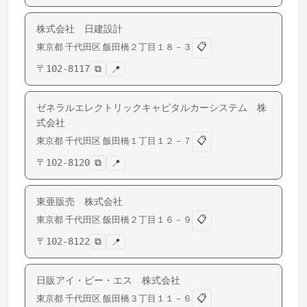
株式会社 日建設計
📋
東京都
千代田区
飯田橋
２丁目１８－３
〒
102-8117
⧉
📍
ゼネラルエレクトリックキャピタルカーシステム 株
式会社
📋
東京都
千代田区
飯田橋
１丁目１２－７
〒
102-8120
⧉
📍
東亜販売 株式会社
📋
東京都
千代田区
飯田橋
２丁目１６－９
〒
102-8122
⧉
📍
日販アイ・ピー・エス 株式会社
📋
東京都
千代田区
飯田橋
３丁目１１－６