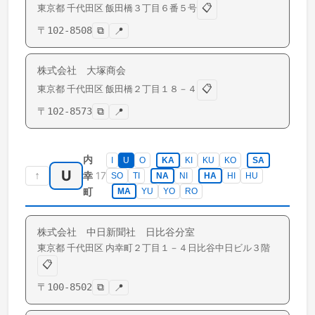
📋
東京都
千代田区
飯田橋
３丁目６番５号
〒
102-8508
⧉
📍
株式会社 大塚商会
📋
東京都
千代田区
飯田橋
２丁目１８－４
〒
102-8573
⧉
📍
内
I
U
O
KA
KI
KU
KO
SA
U
↑
17
幸
SO
TI
NA
NI
HA
HI
HU
町
MA
YU
YO
RO
株式会社 中日新聞社 日比谷分室
東京都
千代田区
内幸町
２丁目１－４日比谷中日ビル３階
📋
〒
100-8502
⧉
📍