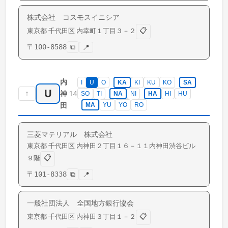
株式会社 コスモスイニシア
📋
東京都
千代田区
内幸町
１丁目３－２
〒
100-8588
⧉
📍
内
I
U
O
KA
KI
KU
KO
SA
U
↑
14
神
SO
TI
NA
NI
HA
HI
HU
田
MA
YU
YO
RO
三菱マテリアル 株式会社
東京都
千代田区
内神田
２丁目１６－１１内神田渋谷ビル
📋
９階
〒
101-8338
⧉
📍
一般社団法人 全国地方銀行協会
📋
東京都
千代田区
内神田
３丁目１－２