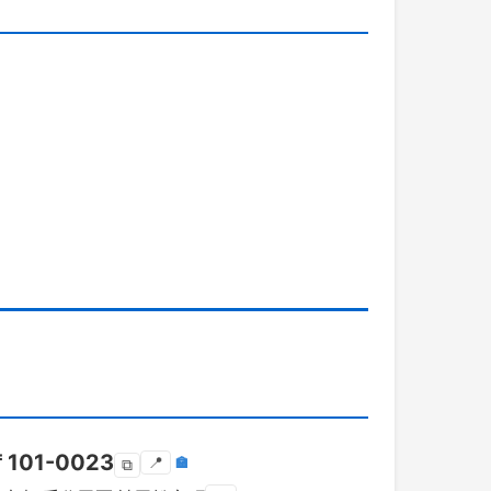
〒
101-0023
📍
🏣
⧉