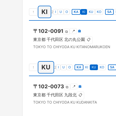
KI
↑
2
I
U
O
KA
KI
KU
KO
SA
〒
102-0091
📍
🏣
⧉
東京都
千代田区
北の丸公園
📋
TOKYO TO
CHIYODA KU
KITANOMARUKOEN
KU
↑
2
I
U
O
KA
KI
KU
KO
SA
〒
102-0073
📍
🏣
⧉
東京都
千代田区
九段北
📋
TOKYO TO
CHIYODA KU
KUDANKITA