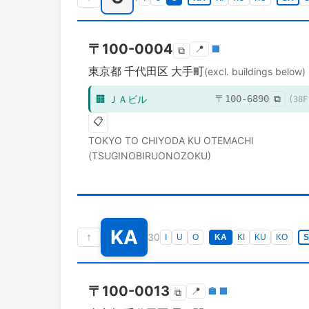
〒
100-0004
📍
🏢
⧉
東京都
千代田区
大手町
(excl. buildings below)
🏢
ＪＡビル
〒
100-6890
⧉
(
38
F
📋
TOKYO TO
CHIYODA KU
OTEMACHI
(TSUGINOBIRUONOZOKU)
KA
↑
30
I
U
O
KA
KI
KU
KO
〒
100-0013
📍
🏣
🏢
⧉