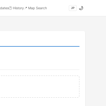
🌙
dates
🕐
History
📍
Map Search
JP