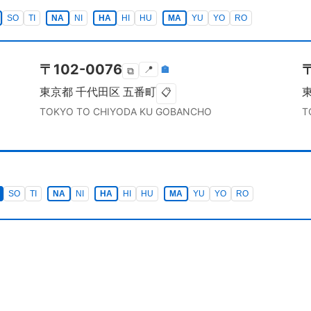
SO
TI
NA
NI
HA
HI
HU
MA
YU
YO
RO
〒
102-0076
📍
🏣
⧉
東京都
千代田区
五番町
📋
TOKYO TO
CHIYODA KU
GOBANCHO
T
SO
TI
NA
NI
HA
HI
HU
MA
YU
YO
RO