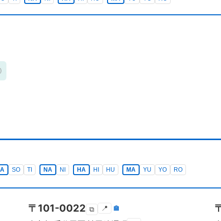
)
SA
SO
TI
NA
NI
HA
HI
HU
MA
YU
YO
RO
〒
101-0022
📍
🏣
⧉