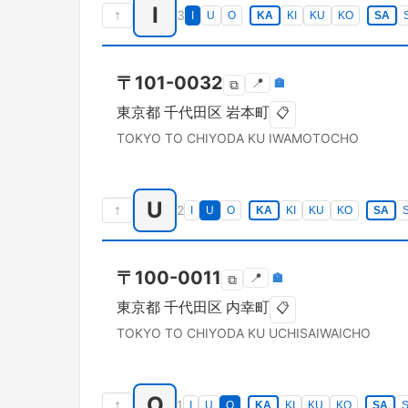
I
↑
3
I
U
O
KA
KI
KU
KO
SA
〒
101-0032
📍
🏣
⧉
東京都
千代田区
岩本町
📋
TOKYO TO
CHIYODA KU
IWAMOTOCHO
U
↑
2
I
U
O
KA
KI
KU
KO
SA
〒
100-0011
📍
🏣
⧉
東京都
千代田区
内幸町
📋
TOKYO TO
CHIYODA KU
UCHISAIWAICHO
O
↑
1
I
U
O
KA
KI
KU
KO
SA