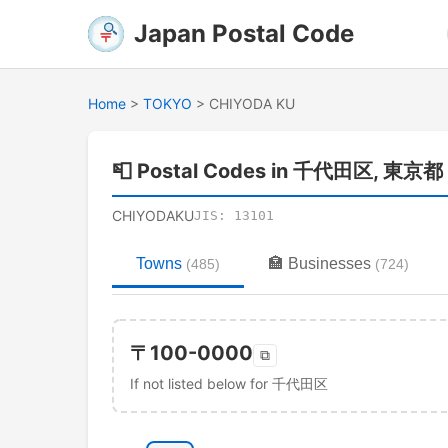
Japan Postal Code
Home
>
TOKYO
>
CHIYODA KU
📮
Postal Codes in 千代田区, 東京都
CHIYODAKU
JIS:
13101
Towns
🏣
Businesses
(
485
)
(
724
)
〒
100-0000
⧉
If not listed below for 千代田区