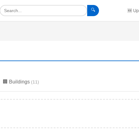
🔍
🆕
Up
🏢
Buildings
(
11
)