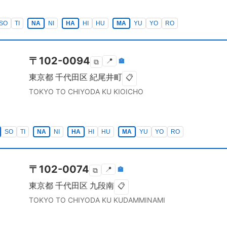
SO
TI
NA
NI
HA
HI
HU
MA
YU
YO
RO
〒
102-0094
📍
🏣
⧉
東京都
千代田区
紀尾井町
📋
TOKYO TO
CHIYODA KU
KIOICHO
SO
TI
NA
NI
HA
HI
HU
MA
YU
YO
RO
〒
102-0074
📍
🏣
⧉
東京都
千代田区
九段南
📋
TOKYO TO
CHIYODA KU
KUDAMMINAMI