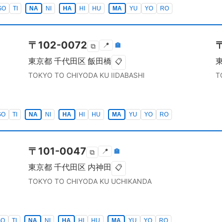
SO
TI
NA
NI
HA
HI
HU
MA
YU
YO
RO
〒
102-0072
📍
🏣
⧉
東京都
千代田区
飯田橋
📋
TOKYO TO
CHIYODA KU
IIDABASHI
T
SO
TI
NA
NI
HA
HI
HU
MA
YU
YO
RO
〒
101-0047
📍
🏣
⧉
東京都
千代田区
内神田
📋
TOKYO TO
CHIYODA KU
UCHIKANDA
SO
TI
NA
NI
HA
HI
HU
MA
YU
YO
RO