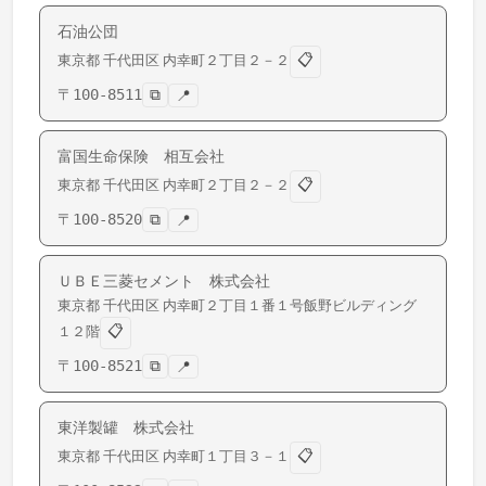
石油公団
📋
東京都
千代田区
内幸町
２丁目２－２
〒
100-8511
⧉
📍
富国生命保険 相互会社
📋
東京都
千代田区
内幸町
２丁目２－２
〒
100-8520
⧉
📍
ＵＢＥ三菱セメント 株式会社
東京都
千代田区
内幸町
２丁目１番１号飯野ビルディング
📋
１２階
〒
100-8521
⧉
📍
東洋製罐 株式会社
📋
東京都
千代田区
内幸町
１丁目３－１