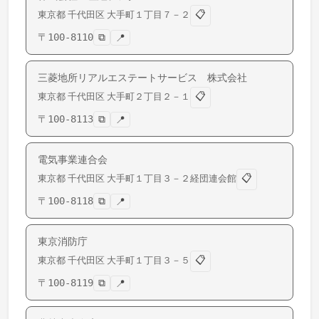
📋
東京都
千代田区
大手町
１丁目７－２
〒
100-8110
⧉
📍
三菱地所リアルエステートサービス 株式会社
📋
東京都
千代田区
大手町
２丁目２－１
〒
100-8113
⧉
📍
電気事業連合会
📋
東京都
千代田区
大手町
１丁目３－２経団連会館
〒
100-8118
⧉
📍
東京消防庁
📋
東京都
千代田区
大手町
１丁目３－５
〒
100-8119
⧉
📍