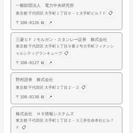
一般財団法人 電力中央研究所
📋
東京都
千代田区
大手町
１丁目６－１大手町ビル７Ｆ
〒
100-8126
⧉
📍
三菱ＵＦＪモルガン・スタンレー証券 株式会社
東京都
千代田区
大手町
１丁目９番２号大手町フィナンシ
📋
ャルシティグランキューブ
〒
100-8127
⧉
📍
野村證券 株式会社
📋
東京都
千代田区
大手町
２丁目２－２
〒
100-8130
⧉
📍
株式会社 ＨＳ情報システムズ
東京都
千代田区
大手町
１丁目２－３三井生命本社ビル７
📋
Ｆ