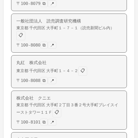
〒
100-8079
⧉
📍
一般社団法人 読売調査研究機構
東京都
千代田区
大手町
１－７－１（読売新聞ビル内）
📋
〒
100-8080
⧉
📍
丸紅 株式会社
📋
東京都
千代田区
大手町
１－４－２
〒
100-8088
⧉
📍
株式会社 クニエ
東京都
千代田区
大手町
２丁目３番２号大手町プレイスイ
📋
ーストタワー１１Ｆ
〒
100-8101
⧉
📍