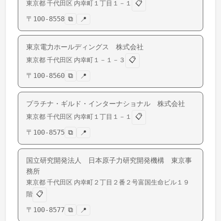
📋
東京都
千代田区
内幸町
１丁目１－１
〒
100-8558
⧉
📍
東京電力ホールディングス 株式会社
📋
東京都
千代田区
内幸町
１－１－３
〒
100-8560
⧉
📍
プラチナ・ギルド・インターナショナル 株式会社
📋
東京都
千代田区
内幸町
１丁目１－１
〒
100-8575
⧉
📍
国立研究開発法人 日本原子力研究開発機構 東京事
務所
東京都
千代田区
内幸町
２丁目２番２号富国生命ビル１９
📋
階
〒
100-8577
⧉
📍