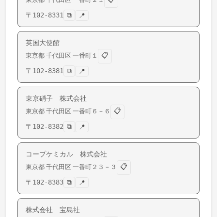
〒
102-8331
⧉
📍
英国大使館
📋
東京都
千代田区
一番町
１
〒
102-8381
⧉
📍
東京硝子 株式会社
📋
東京都
千代田区
一番町
６－６
〒
102-8382
⧉
📍
コープケミカル 株式会社
📋
東京都
千代田区
一番町
２３－３
〒
102-8383
⧉
📍
株式会社 宝島社