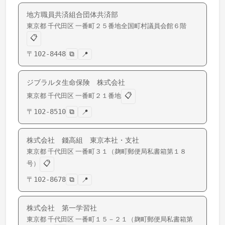
地方職員共済組合団体共済部
東京都
千代田区
一番町
２５番地全国町村議員会館６階
📋
〒
102-8448
⧉
📍
ジブラルタ生命保険 株式会社
📋
東京都
千代田区
一番町
２１番地
〒
102-8510
⧉
📍
株式会社 錢高組 東京本社・支社
東京都
千代田区
一番町
３１（麹町郵便局私書箱第１８
📋
号）
〒
102-8678
⧉
📍
株式会社 第一学習社
東京都
千代田区
一番町
１５－２１（麹町郵便局私書箱第