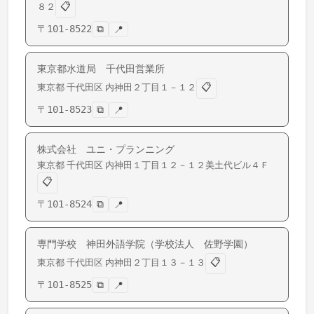
📋
８２
〒
101-8522
⧉
📍
東京都水道局 千代田営業所
📋
東京都
千代田区
内神田
２丁目１－１２
〒
101-8523
⧉
📍
株式会社 ユニ・プランニング
東京都
千代田区
内神田
１丁目１２－１２美土代ビル４Ｆ
📋
〒
101-8524
⧉
📍
専門学校 神田外語学院（学校法人 佐野学園）
📋
東京都
千代田区
内神田
２丁目１３－１３
〒
101-8525
⧉
📍