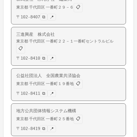
📋
東京都
千代田区
一番町
２９－６
〒
102-8407
⧉
📍
三進興産 株式会社
東京都
千代田区
一番町
２２－１一番町セントラルビル
📋
〒
102-8410
⧉
📍
公益社団法人 全国農業共済協会
📋
東京都
千代田区
一番町
１９番地
〒
102-8411
⧉
📍
地方公共団体情報システム機構
📋
東京都
千代田区
一番町
２５番地
〒
102-8419
⧉
📍