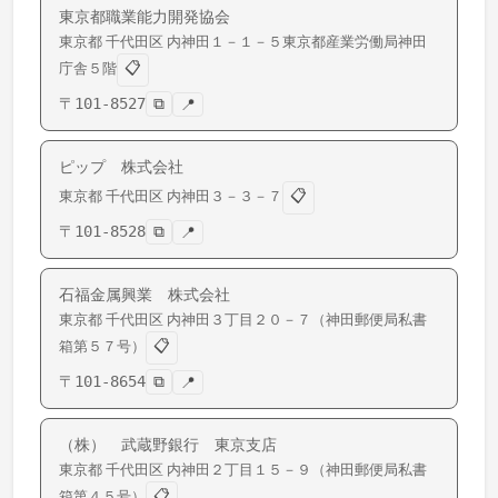
東京都職業能力開発協会
東京都
千代田区
内神田
１－１－５東京都産業労働局神田
📋
庁舎５階
〒
101-8527
⧉
📍
ピップ 株式会社
📋
東京都
千代田区
内神田
３－３－７
〒
101-8528
⧉
📍
石福金属興業 株式会社
東京都
千代田区
内神田
３丁目２０－７（神田郵便局私書
📋
箱第５７号）
〒
101-8654
⧉
📍
（株） 武蔵野銀行 東京支店
東京都
千代田区
内神田
２丁目１５－９（神田郵便局私書
📋
箱第４５号）