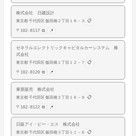
株式会社 日建設計
📋
東京都
千代田区
飯田橋
２丁目１８－３
〒
102-8117
⧉
📍
ゼネラルエレクトリックキャピタルカーシステム 株
式会社
📋
東京都
千代田区
飯田橋
１丁目１２－７
〒
102-8120
⧉
📍
東亜販売 株式会社
📋
東京都
千代田区
飯田橋
２丁目１６－９
〒
102-8122
⧉
📍
日販アイ・ピー・エス 株式会社
📋
東京都
千代田区
飯田橋
３丁目１１－６