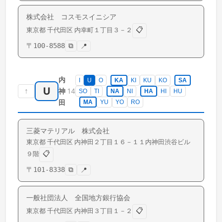
株式会社 コスモスイニシア
📋
東京都
千代田区
内幸町
１丁目３－２
〒
100-8588
⧉
📍
内
I
U
O
KA
KI
KU
KO
SA
U
↑
14
神
SO
TI
NA
NI
HA
HI
HU
田
MA
YU
YO
RO
三菱マテリアル 株式会社
東京都
千代田区
内神田
２丁目１６－１１内神田渋谷ビル
📋
９階
〒
101-8338
⧉
📍
一般社団法人 全国地方銀行協会
📋
東京都
千代田区
内神田
３丁目１－２