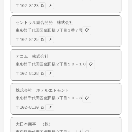
〒
102-8123
⧉
📍
セントラル総合開発 株式会社
📋
東京都
千代田区
飯田橋
３丁目３番７号
〒
102-8125
⧉
📍
アコム 株式会社
📋
東京都
千代田区
飯田橋
２丁目１０－１０
〒
102-8128
⧉
📍
株式会社 ホテルエドモント
📋
東京都
千代田区
飯田橋
３丁目１０－８
〒
102-8130
⧉
📍
大日本商事 （株）
📋
東京都
千代田区
飯田橋
２丁目１－１１