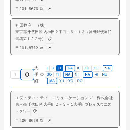
〒
101-8676
⧉
📍
神田物産 （株）
東京都
千代田区
内神田
２丁目１６－１３（神田郵便局私
📋
書箱第１２２号）
〒
101-8712
⧉
📍
大
I
U
O
KA
KI
KU
KO
SA
O
↑
88
手
SO
TI
NA
NI
HA
HI
HU
町
MA
YU
YO
RO
エヌ・ティ・ティ・コミュニケーションズ 株式会社
東京都
千代田区
大手町
２－３－１大手町プレイスウエス
📋
トタワー
〒
100-8019
⧉
📍