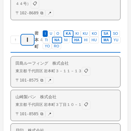
📋
４４号）
〒
102-8689
⧉
📍
岩
I
U
O
KA
KI
KU
KO
SA
SO
I
↑
4
本
TI
NA
NI
HA
HI
HU
MA
YU
町
YO
RO
田島ルーフィング 株式会社
📋
東京都
千代田区
岩本町
３－１１－１３
〒
101-8575
⧉
📍
山崎製パン 株式会社
📋
東京都
千代田区
岩本町
３丁目１０－１
〒
101-8585
⧉
📍
貝印 株式会社