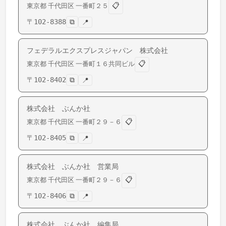
📋
東京都
千代田区
一番町
２５
〒
102-8388
⧉
📍
フェデラルエクスプレスジャパン 株式会社
📋
東京都
千代田区
一番町
１６共同ビル
〒
102-8402
⧉
📍
株式会社 ぶんか社
📋
東京都
千代田区
一番町
２９－６
〒
102-8405
⧉
📍
株式会社 ぶんか社 営業局
📋
東京都
千代田区
一番町
２９－６
〒
102-8406
⧉
📍
株式会社 ぶんか社 編集局