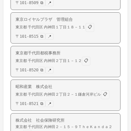
〒
101-8509
⧉
📍
東京ロイヤルプラザ 管理組合
📋
東京都
千代田区
内神田
１丁目１８－１１
〒
101-8515
⧉
📍
東京都千代田都税事務所
📋
東京都
千代田区
内神田
２丁目１－１２
〒
101-8520
⧉
📍
昭和産業 株式会社
📋
東京都
千代田区
内神田
２丁目２－１鎌倉河岸ビル
〒
101-8521
⧉
📍
株式会社 社会保険研究所
東京都
千代田区
内神田
２－１５－９ＴｈｅＫａｎｄａ２