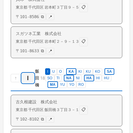
📋
東京都
千代田区
岩本町
３丁目９－５
〒
101-8586
⧉
📍
スガツネ工業 株式会社
📋
東京都
千代田区
岩本町
２－９－１３
〒
101-8633
⧉
📍
飯
I
U
O
KA
KI
KU
KO
SA
I
↑
18
田
SO
TI
NA
NI
HA
HI
HU
橋
MA
YU
YO
RO
古久根建設 株式会社
📋
東京都
千代田区
飯田橋
３丁目３－１
〒
102-8102
⧉
📍