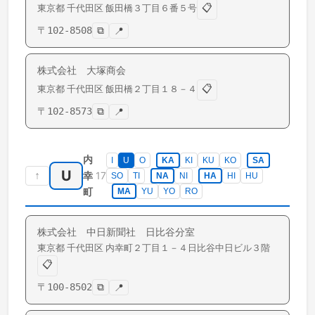
📋
東京都
千代田区
飯田橋
３丁目６番５号
〒
102-8508
⧉
📍
株式会社 大塚商会
📋
東京都
千代田区
飯田橋
２丁目１８－４
〒
102-8573
⧉
📍
内
I
U
O
KA
KI
KU
KO
SA
U
↑
17
幸
SO
TI
NA
NI
HA
HI
HU
町
MA
YU
YO
RO
株式会社 中日新聞社 日比谷分室
東京都
千代田区
内幸町
２丁目１－４日比谷中日ビル３階
📋
〒
100-8502
⧉
📍