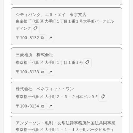
シティバンク、エヌ・エイ 東京支店
東京都
千代田区
大手町
１丁目１番１号大手町パークビル
📋
ディング
〒
100-8132
⧉
📍
三菱地所 株式会社
📋
東京都
千代田区
大手町
１丁目１番１号
〒
100-8133
⧉
📍
株式会社 ベネフィット・ワン
📋
東京都
千代田区
大手町
２－６－２日本ビル９Ｆ
〒
100-8134
⧉
📍
アンダーソン・毛利・友常法律事務所外国法共同事業
東京都
千代田区
大手町
１－１－１大手町パークビルディ