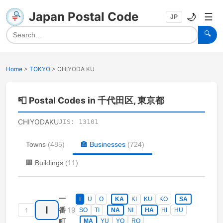
Japan Postal Code
🌙
☰
JP
🔍
Home
>
TOKYO
>
CHIYODA KU
📮
Postal Codes in 千代田区, 東京都
CHIYODAKU
JIS:
13101
Towns
(
485
)
🏣
Businesses
(
724
)
🏢
Buildings
(
11
)
一
I
U
O
KA
KI
KU
KO
SA
I
↑
19
番
SO
TI
NA
NI
HA
HI
HU
町
MA
YU
YO
RO