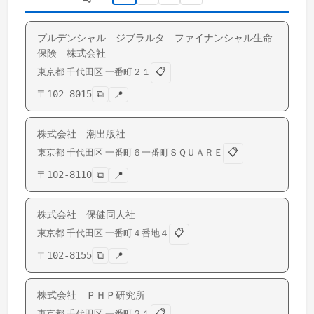
プルデンシャル ジブラルタ ファイナンシャル生命
保険 株式会社
📋
東京都
千代田区
一番町
２１
〒
102-8015
⧉
📍
株式会社 潮出版社
📋
東京都
千代田区
一番町
６一番町ＳＱＵＡＲＥ
〒
102-8110
⧉
📍
株式会社 保健同人社
📋
東京都
千代田区
一番町
４番地４
〒
102-8155
⧉
📍
株式会社 ＰＨＰ研究所
📋
東京都
千代田区
一番町
２１