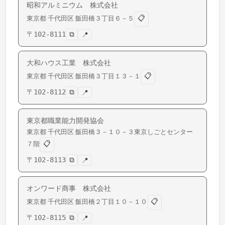
昭和アルミニウム 株式会社
📋
東京都
千代田区
飯田橋
３丁目６－５
〒
102-8111
⧉
📍
大和ハウス工業 株式会社
📋
東京都
千代田区
飯田橋
３丁目１３－１
〒
102-8112
⧉
📍
東京都職業能力開発協会
東京都
千代田区
飯田橋
３－１０－３東京しごとセンター
📋
７階
〒
102-8113
⧉
📍
オンワード商事 株式会社
📋
東京都
千代田区
飯田橋
２丁目１０－１０
〒
102-8115
⧉
📍