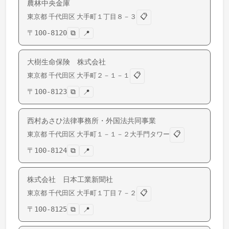
農林中央金庫
📋
東京都
千代田区
大手町
１丁目８－３
〒
100-8120
⧉
📍
大樹生命保険 株式会社
📋
東京都
千代田区
大手町
２－１－１
〒
100-8123
⧉
📍
西村あさひ法律事務所・外国法共同事業
📋
東京都
千代田区
大手町
１－１－２大手門タワー
〒
100-8124
⧉
📍
株式会社 日本工業新聞社
📋
東京都
千代田区
大手町
１丁目７－２
〒
100-8125
⧉
📍