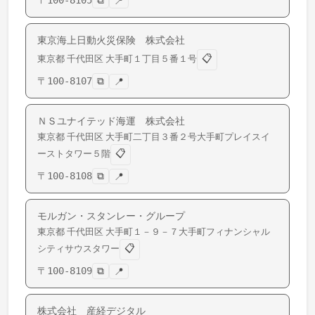
〒
100-8105
⧉
📍
東京海上日動火災保険 株式会社
📋
東京都
千代田区
大手町
１丁目５番１号
〒
100-8107
⧉
📍
ＮＳユナイテッド海運 株式会社
東京都
千代田区
大手町
二丁目３番２号大手町プレイスイ
📋
ーストタワー５階
〒
100-8108
⧉
📍
モルガン・スタンレー・グループ
東京都
千代田区
大手町
１－９－７大手町フィナンシャル
📋
シティサウスタワー
〒
100-8109
⧉
📍
株式会社 産経デジタル