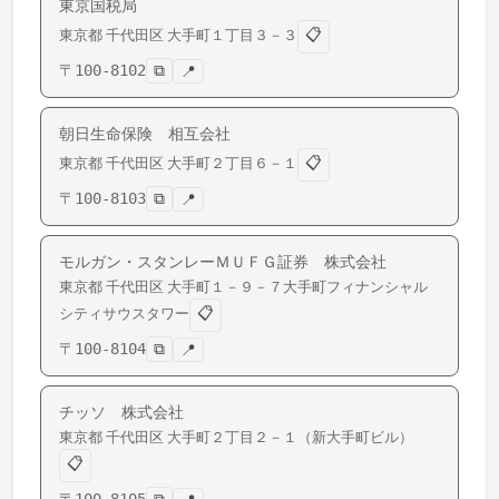
東京国税局
📋
東京都
千代田区
大手町
１丁目３－３
〒
100-8102
⧉
📍
朝日生命保険 相互会社
📋
東京都
千代田区
大手町
２丁目６－１
〒
100-8103
⧉
📍
モルガン・スタンレーＭＵＦＧ証券 株式会社
東京都
千代田区
大手町
１－９－７大手町フィナンシャル
📋
シティサウスタワー
〒
100-8104
⧉
📍
チッソ 株式会社
東京都
千代田区
大手町
２丁目２－１（新大手町ビル）
📋