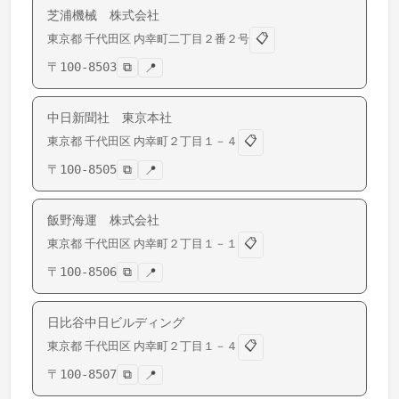
芝浦機械 株式会社
📋
東京都
千代田区
内幸町
二丁目２番２号
〒
100-8503
⧉
📍
中日新聞社 東京本社
📋
東京都
千代田区
内幸町
２丁目１－４
〒
100-8505
⧉
📍
飯野海運 株式会社
📋
東京都
千代田区
内幸町
２丁目１－１
〒
100-8506
⧉
📍
日比谷中日ビルディング
📋
東京都
千代田区
内幸町
２丁目１－４
〒
100-8507
⧉
📍