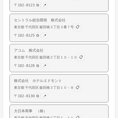
〒
102-8123
⧉
📍
セントラル総合開発 株式会社
📋
東京都
千代田区
飯田橋
３丁目３番７号
〒
102-8125
⧉
📍
アコム 株式会社
📋
東京都
千代田区
飯田橋
２丁目１０－１０
〒
102-8128
⧉
📍
株式会社 ホテルエドモント
📋
東京都
千代田区
飯田橋
３丁目１０－８
〒
102-8130
⧉
📍
大日本商事 （株）
📋
東京都
千代田区
飯田橋
２丁目１－１１