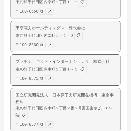
📋
東京都
千代田区
内幸町
１丁目１－１
〒
100-8558
⧉
📍
東京電力ホールディングス 株式会社
📋
東京都
千代田区
内幸町
１－１－３
〒
100-8560
⧉
📍
プラチナ・ギルド・インターナショナル 株式会社
📋
東京都
千代田区
内幸町
１丁目１－１
〒
100-8575
⧉
📍
国立研究開発法人 日本原子力研究開発機構 東京事
務所
東京都
千代田区
内幸町
２丁目２番２号富国生命ビル１９
📋
階
〒
100-8577
⧉
📍