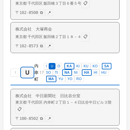
📋
東京都
千代田区
飯田橋
３丁目６番５号
〒
102-8508
⧉
📍
株式会社 大塚商会
📋
東京都
千代田区
飯田橋
２丁目１８－４
〒
102-8573
⧉
📍
内
I
U
O
KA
KI
KU
KO
SA
U
↑
17
幸
SO
TI
NA
NI
HA
HI
HU
町
MA
YU
YO
RO
株式会社 中日新聞社 日比谷分室
東京都
千代田区
内幸町
２丁目１－４日比谷中日ビル３階
📋
〒
100-8502
⧉
📍