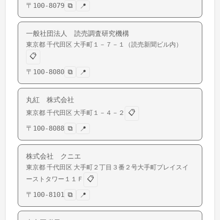
〒
100-8079
⧉
📍
一般社団法人 読売調査研究機構
東京都
千代田区
大手町
１－７－１（読売新聞ビル内）
📋
〒
100-8080
⧉
📍
丸紅 株式会社
📋
東京都
千代田区
大手町
１－４－２
〒
100-8088
⧉
📍
株式会社 クニエ
東京都
千代田区
大手町
２丁目３番２号大手町プレイスイ
📋
ーストタワー１１Ｆ
〒
100-8101
⧉
📍