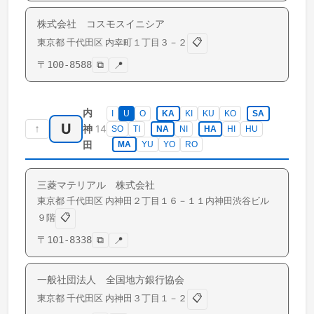
株式会社 コスモスイニシア
📋
東京都
千代田区
内幸町
１丁目３－２
〒
100-8588
⧉
📍
内
I
U
O
KA
KI
KU
KO
SA
U
↑
14
神
SO
TI
NA
NI
HA
HI
HU
田
MA
YU
YO
RO
三菱マテリアル 株式会社
東京都
千代田区
内神田
２丁目１６－１１内神田渋谷ビル
📋
９階
〒
101-8338
⧉
📍
一般社団法人 全国地方銀行協会
📋
東京都
千代田区
内神田
３丁目１－２