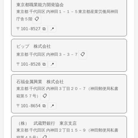
東京都職業能力開発協会
東京都
千代田区
内神田
１－１－５東京都産業労働局神田
📋
庁舎５階
〒
101-8527
⧉
📍
ピップ 株式会社
📋
東京都
千代田区
内神田
３－３－７
〒
101-8528
⧉
📍
石福金属興業 株式会社
東京都
千代田区
内神田
３丁目２０－７（神田郵便局私書
📋
箱第５７号）
〒
101-8654
⧉
📍
（株） 武蔵野銀行 東京支店
東京都
千代田区
内神田
２丁目１５－９（神田郵便局私書
📋
箱第４５号）