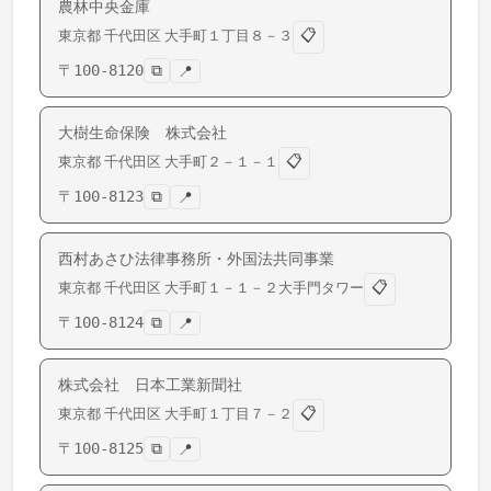
農林中央金庫
📋
東京都
千代田区
大手町
１丁目８－３
〒
100-8120
⧉
📍
大樹生命保険 株式会社
📋
東京都
千代田区
大手町
２－１－１
〒
100-8123
⧉
📍
西村あさひ法律事務所・外国法共同事業
📋
東京都
千代田区
大手町
１－１－２大手門タワー
〒
100-8124
⧉
📍
株式会社 日本工業新聞社
📋
東京都
千代田区
大手町
１丁目７－２
〒
100-8125
⧉
📍