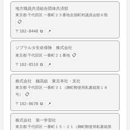
地方職員共済組合団体共済部
東京都
千代田区
一番町
２５番地全国町村議員会館６階
📋
〒
102-8448
⧉
📍
ジブラルタ生命保険 株式会社
📋
東京都
千代田区
一番町
２１番地
〒
102-8510
⧉
📍
株式会社 錢高組 東京本社・支社
東京都
千代田区
一番町
３１（麹町郵便局私書箱第１８
📋
号）
〒
102-8678
⧉
📍
株式会社 第一学習社
東京都
千代田区
一番町
１５－２１（麹町郵便局私書箱第