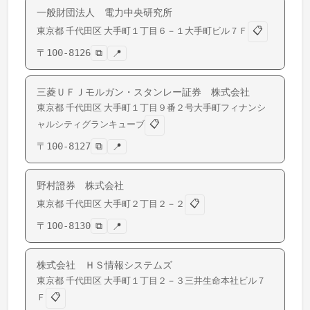
一般財団法人 電力中央研究所
📋
東京都
千代田区
大手町
１丁目６－１大手町ビル７Ｆ
〒
100-8126
⧉
📍
三菱ＵＦＪモルガン・スタンレー証券 株式会社
東京都
千代田区
大手町
１丁目９番２号大手町フィナンシ
📋
ャルシティグランキューブ
〒
100-8127
⧉
📍
野村證券 株式会社
📋
東京都
千代田区
大手町
２丁目２－２
〒
100-8130
⧉
📍
株式会社 ＨＳ情報システムズ
東京都
千代田区
大手町
１丁目２－３三井生命本社ビル７
📋
Ｆ