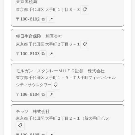
東京国税局
📋
東京都
千代田区
大手町
１丁目３－３
〒
100-8102
⧉
📍
朝日生命保険 相互会社
📋
東京都
千代田区
大手町
２丁目６－１
〒
100-8103
⧉
📍
モルガン・スタンレーＭＵＦＧ証券 株式会社
東京都
千代田区
大手町
１－９－７大手町フィナンシャル
📋
シティサウスタワー
〒
100-8104
⧉
📍
チッソ 株式会社
東京都
千代田区
大手町
２丁目２－１（新大手町ビル）
📋