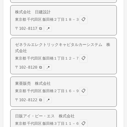
株式会社 日建設計
📋
東京都
千代田区
飯田橋
２丁目１８－３
〒
102-8117
⧉
📍
ゼネラルエレクトリックキャピタルカーシステム 株
式会社
📋
東京都
千代田区
飯田橋
１丁目１２－７
〒
102-8120
⧉
📍
東亜販売 株式会社
📋
東京都
千代田区
飯田橋
２丁目１６－９
〒
102-8122
⧉
📍
日販アイ・ピー・エス 株式会社
📋
東京都
千代田区
飯田橋
３丁目１１－６