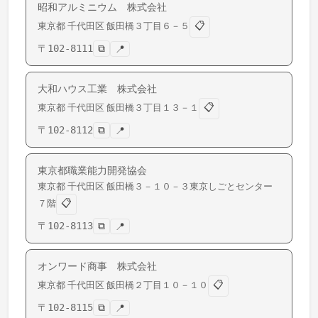
昭和アルミニウム 株式会社
📋
東京都
千代田区
飯田橋
３丁目６－５
〒
102-8111
⧉
📍
大和ハウス工業 株式会社
📋
東京都
千代田区
飯田橋
３丁目１３－１
〒
102-8112
⧉
📍
東京都職業能力開発協会
東京都
千代田区
飯田橋
３－１０－３東京しごとセンター
📋
７階
〒
102-8113
⧉
📍
オンワード商事 株式会社
📋
東京都
千代田区
飯田橋
２丁目１０－１０
〒
102-8115
⧉
📍