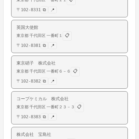
〒
102-8331
⧉
📍
英国大使館
📋
東京都
千代田区
一番町
１
〒
102-8381
⧉
📍
東京硝子 株式会社
📋
東京都
千代田区
一番町
６－６
〒
102-8382
⧉
📍
コープケミカル 株式会社
📋
東京都
千代田区
一番町
２３－３
〒
102-8383
⧉
📍
株式会社 宝島社