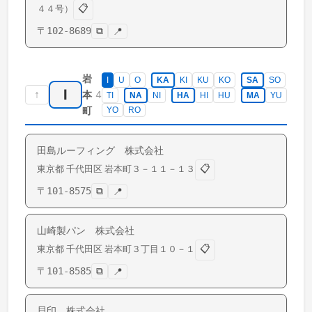
📋
４４号）
〒
102-8689
⧉
📍
岩
I
U
O
KA
KI
KU
KO
SA
SO
I
↑
4
本
TI
NA
NI
HA
HI
HU
MA
YU
町
YO
RO
田島ルーフィング 株式会社
📋
東京都
千代田区
岩本町
３－１１－１３
〒
101-8575
⧉
📍
山崎製パン 株式会社
📋
東京都
千代田区
岩本町
３丁目１０－１
〒
101-8585
⧉
📍
貝印 株式会社