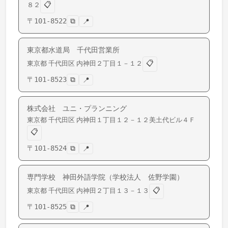
📋
８２
〒
101-8522
⧉
📍
東京都水道局 千代田営業所
📋
東京都
千代田区
内神田
２丁目１－１２
〒
101-8523
⧉
📍
株式会社 ユニ・プランニング
東京都
千代田区
内神田
１丁目１２－１２美土代ビル４Ｆ
📋
〒
101-8524
⧉
📍
専門学校 神田外語学院（学校法人 佐野学園）
📋
東京都
千代田区
内神田
２丁目１３－１３
〒
101-8525
⧉
📍