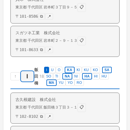
📋
東京都
千代田区
岩本町
３丁目９－５
〒
101-8586
⧉
📍
スガツネ工業 株式会社
📋
東京都
千代田区
岩本町
２－９－１３
〒
101-8633
⧉
📍
飯
I
U
O
KA
KI
KU
KO
SA
I
↑
18
田
SO
TI
NA
NI
HA
HI
HU
橋
MA
YU
YO
RO
古久根建設 株式会社
📋
東京都
千代田区
飯田橋
３丁目３－１
〒
102-8102
⧉
📍