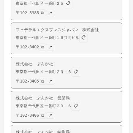
📋
東京都
千代田区
一番町
２５
〒
102-8388
⧉
📍
フェデラルエクスプレスジャパン 株式会社
📋
東京都
千代田区
一番町
１６共同ビル
〒
102-8402
⧉
📍
株式会社 ぶんか社
📋
東京都
千代田区
一番町
２９－６
〒
102-8405
⧉
📍
株式会社 ぶんか社 営業局
📋
東京都
千代田区
一番町
２９－６
〒
102-8406
⧉
📍
株式会社 ぶんか社 編集局