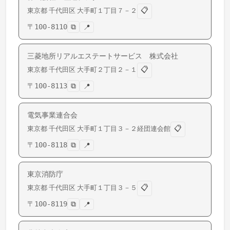
📋
東京都
千代田区
大手町
１丁目７－２
〒
100-8110
⧉
📍
三菱地所リアルエステートサービス 株式会社
📋
東京都
千代田区
大手町
２丁目２－１
〒
100-8113
⧉
📍
電気事業連合会
📋
東京都
千代田区
大手町
１丁目３－２経団連会館
〒
100-8118
⧉
📍
東京消防庁
📋
東京都
千代田区
大手町
１丁目３－５
〒
100-8119
⧉
📍