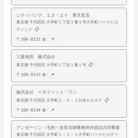
シティバンク、エヌ・エイ 東京支店
東京都
千代田区
大手町
１丁目１番１号大手町パークビル
📋
ディング
〒
100-8132
⧉
📍
三菱地所 株式会社
📋
東京都
千代田区
大手町
１丁目１番１号
〒
100-8133
⧉
📍
株式会社 ベネフィット・ワン
📋
東京都
千代田区
大手町
２－６－２日本ビル９Ｆ
〒
100-8134
⧉
📍
アンダーソン・毛利・友常法律事務所外国法共同事業
東京都
千代田区
大手町
１－１－１大手町パークビルディ