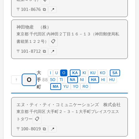
〒
101-8676
⧉
📍
神田物産 （株）
東京都
千代田区
内神田
２丁目１６－１３（神田郵便局私
📋
書箱第１２２号）
〒
101-8712
⧉
📍
大
I
U
O
KA
KI
KU
KO
SA
O
↑
88
手
SO
TI
NA
NI
HA
HI
HU
町
MA
YU
YO
RO
エヌ・ティ・ティ・コミュニケーションズ 株式会社
東京都
千代田区
大手町
２－３－１大手町プレイスウエス
📋
トタワー
〒
100-8019
⧉
📍