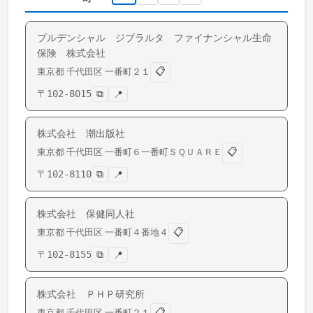
プルデンシャル ジブラルタ ファイナンシャル生命
保険 株式会社
📋
東京都
千代田区
一番町
２１
〒
102-8015
⧉
📍
株式会社 潮出版社
📋
東京都
千代田区
一番町
６一番町ＳＱＵＡＲＥ
〒
102-8110
⧉
📍
株式会社 保健同人社
📋
東京都
千代田区
一番町
４番地４
〒
102-8155
⧉
📍
株式会社 ＰＨＰ研究所
📋
東京都
千代田区
一番町
２１