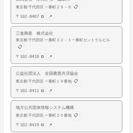
📋
東京都
千代田区
一番町
２９－６
〒
102-8407
⧉
📍
三進興産 株式会社
東京都
千代田区
一番町
２２－１一番町セントラルビル
📋
〒
102-8410
⧉
📍
公益社団法人 全国農業共済協会
📋
東京都
千代田区
一番町
１９番地
〒
102-8411
⧉
📍
地方公共団体情報システム機構
📋
東京都
千代田区
一番町
２５番地
〒
102-8419
⧉
📍