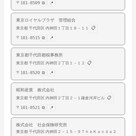
〒
101-8509
⧉
📍
東京ロイヤルプラザ 管理組合
📋
東京都
千代田区
内神田
１丁目１８－１１
〒
101-8515
⧉
📍
東京都千代田都税事務所
📋
東京都
千代田区
内神田
２丁目１－１２
〒
101-8520
⧉
📍
昭和産業 株式会社
📋
東京都
千代田区
内神田
２丁目２－１鎌倉河岸ビル
〒
101-8521
⧉
📍
株式会社 社会保険研究所
東京都
千代田区
内神田
２－１５－９ＴｈｅＫａｎｄａ２