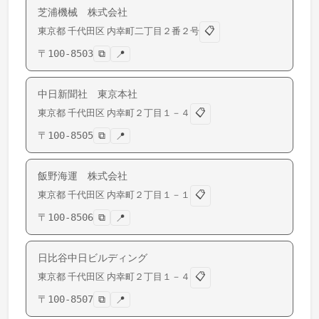
芝浦機械 株式会社
📋
東京都
千代田区
内幸町
二丁目２番２号
〒
100-8503
⧉
📍
中日新聞社 東京本社
📋
東京都
千代田区
内幸町
２丁目１－４
〒
100-8505
⧉
📍
飯野海運 株式会社
📋
東京都
千代田区
内幸町
２丁目１－１
〒
100-8506
⧉
📍
日比谷中日ビルディング
📋
東京都
千代田区
内幸町
２丁目１－４
〒
100-8507
⧉
📍