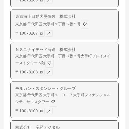
〒
100-8105
⧉
📍
東京海上日動火災保険 株式会社
📋
東京都
千代田区
大手町
１丁目５番１号
〒
100-8107
⧉
📍
ＮＳユナイテッド海運 株式会社
東京都
千代田区
大手町
二丁目３番２号大手町プレイスイ
📋
ーストタワー５階
〒
100-8108
⧉
📍
モルガン・スタンレー・グループ
東京都
千代田区
大手町
１－９－７大手町フィナンシャル
📋
シティサウスタワー
〒
100-8109
⧉
📍
株式会社 産経デジタル