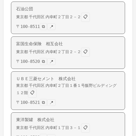
石油公団
📋
東京都
千代田区
内幸町
２丁目２－２
〒
100-8511
⧉
📍
富国生命保険 相互会社
📋
東京都
千代田区
内幸町
２丁目２－２
〒
100-8520
⧉
📍
ＵＢＥ三菱セメント 株式会社
東京都
千代田区
内幸町
２丁目１番１号飯野ビルディング
📋
１２階
〒
100-8521
⧉
📍
東洋製罐 株式会社
📋
東京都
千代田区
内幸町
１丁目３－１