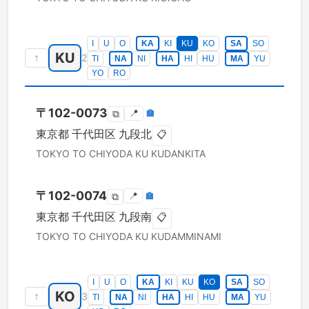
I
U
O
KA
KI
KU
KO
SA
SO
KU
↑
2
TI
NA
NI
HA
HI
HU
MA
YU
YO
RO
〒
102-0073
📍
🏣
⧉
東京都
千代田区
九段北
📋
TOKYO TO
CHIYODA KU
KUDANKITA
〒
102-0074
📍
🏣
⧉
東京都
千代田区
九段南
📋
TOKYO TO
CHIYODA KU
KUDAMMINAMI
I
U
O
KA
KI
KU
KO
SA
SO
KO
↑
3
TI
NA
NI
HA
HI
HU
MA
YU