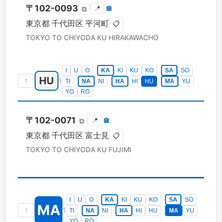
〒
102-0093
📍
🏣
⧉
東京都
千代田区
平河町
📋
TOKYO TO
CHIYODA KU
HIRAKAWACHO
I
U
O
KA
KI
KU
KO
SA
SO
HU
↑
1
TI
NA
NI
HA
HI
HU
MA
YU
YO
RO
〒
102-0071
📍
🏣
⧉
東京都
千代田区
富士見
📋
TOKYO TO
CHIYODA KU
FUJIMI
I
U
O
KA
KI
KU
KO
SA
SO
MA
↑
1
TI
NA
NI
HA
HI
HU
MA
YU
YO
RO