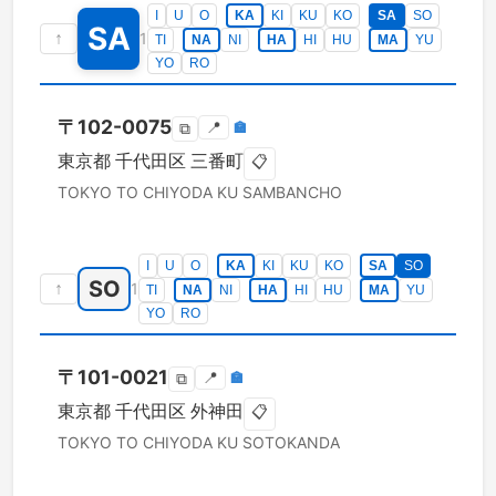
I
U
O
KA
KI
KU
KO
SA
SO
SA
↑
1
TI
NA
NI
HA
HI
HU
MA
YU
YO
RO
〒
102-0075
📍
🏣
⧉
東京都
千代田区
三番町
📋
TOKYO TO
CHIYODA KU
SAMBANCHO
I
U
O
KA
KI
KU
KO
SA
SO
SO
↑
1
TI
NA
NI
HA
HI
HU
MA
YU
YO
RO
〒
101-0021
📍
🏣
⧉
東京都
千代田区
外神田
📋
TOKYO TO
CHIYODA KU
SOTOKANDA