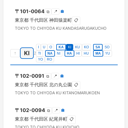
〒
101-0064
📍
🏣
⧉
東京都
千代田区
神田猿楽町
📋
TOKYO TO
CHIYODA KU
KANDASARUGAKUCHO
I
U
O
KA
KI
KU
KO
SA
SO
KI
↑
2
TI
NA
NI
HA
HI
HU
MA
YU
YO
RO
〒
102-0091
📍
🏣
⧉
東京都
千代田区
北の丸公園
📋
TOKYO TO
CHIYODA KU
KITANOMARUKOEN
〒
102-0094
📍
🏣
⧉
東京都
千代田区
紀尾井町
📋
TOKYO TO
CHIYODA KU
KIOICHO