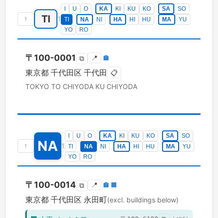
I
U
O
KA
KI
KU
KO
SA
SO
TI
↑
1
TI
NA
NI
HA
HI
HU
MA
YU
YO
RO
〒
100-0001
📍
🏣
⧉
東京都
千代田区
千代田
📋
TOKYO TO
CHIYODA KU
CHIYODA
I
U
O
KA
KI
KU
KO
SA
SO
NA
↑
1
TI
NA
NI
HA
HI
HU
MA
YU
YO
RO
〒
100-0014
📍
🏣
🏢
⧉
東京都
千代田区
永田町
(excl. buildings below)