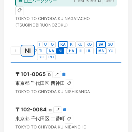
🏢
山王パークタワー
〒
100-6190
⧉
(
45
F)
📋
TOKYO TO
CHIYODA KU
NAGATACHO
(TSUGINOBIRUONOZOKU)
I
U
O
KA
KI
KU
KO
SA
SO
NI
↑
2
TI
NA
NI
HA
HI
HU
MA
YU
YO
RO
〒
101-0065
📍
🏣
⧉
東京都
千代田区
西神田
📋
TOKYO TO
CHIYODA KU
NISHIKANDA
〒
102-0084
📍
🏣
⧉
東京都
千代田区
二番町
📋
TOKYO TO
CHIYODA KU
NIBANCHO