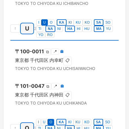
TOKYO TO
CHIYODA KU
ICHIBANCHO
I
U
O
KA
KI
KU
KO
SA
SO
U
↑
2
TI
NA
NI
HA
HI
HU
MA
YU
YO
RO
〒
100-0011
📍
🏣
⧉
東京都
千代田区
内幸町
📋
TOKYO TO
CHIYODA KU
UCHISAIWAICHO
〒
101-0047
📍
🏣
⧉
東京都
千代田区
内神田
📋
TOKYO TO
CHIYODA KU
UCHIKANDA
I
U
O
KA
KI
KU
KO
SA
SO
O
↑
1
TI
NA
NI
HA
HI
HU
MA
YU