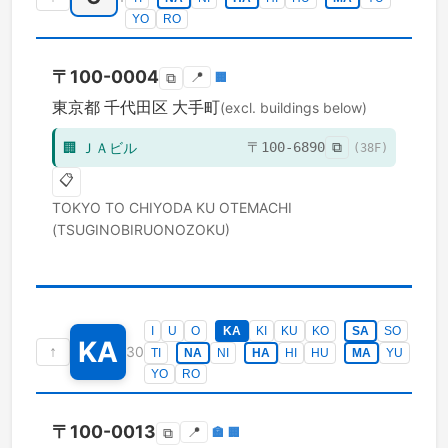
YO
RO
〒
100-0004
📍
🏢
⧉
東京都
千代田区
大手町
(excl. buildings below)
🏢
ＪＡビル
〒
100-6890
⧉
(
38
F)
📋
TOKYO TO
CHIYODA KU
OTEMACHI
(TSUGINOBIRUONOZOKU)
I
U
O
KA
KI
KU
KO
SA
SO
KA
↑
30
TI
NA
NI
HA
HI
HU
MA
YU
YO
RO
〒
100-0013
📍
🏣
🏢
⧉