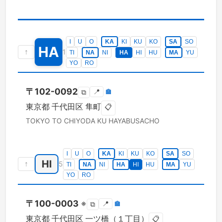
I
U
O
KA
KI
KU
KO
SA
SO
HA
↑
1
TI
NA
NI
HA
HI
HU
MA
YU
YO
RO
〒
102-0092
📍
🏣
⧉
東京都
千代田区
隼町
📋
TOKYO TO
CHIYODA KU
HAYABUSACHO
I
U
O
KA
KI
KU
KO
SA
SO
HI
↑
5
TI
NA
NI
HA
HI
HU
MA
YU
YO
RO
〒
100-0003
※
📍
🏣
⧉
東京都
千代田区
一ツ橋（１丁目）
📋