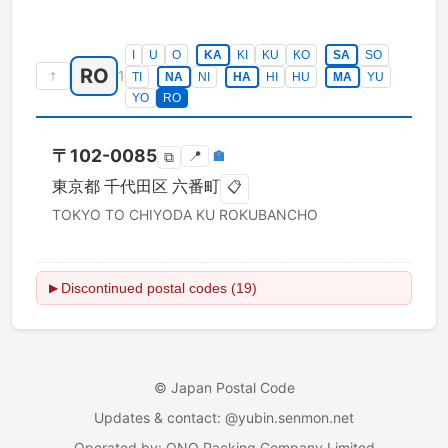
I
U
O
KA
KI
KU
KO
SA
SO
RO
↑
1
TI
NA
NI
HA
HI
HU
MA
YU
YO
RO
〒
102-0085
📍
🏣
⧉
東京都
千代田区
六番町
📋
TOKYO TO
CHIYODA KU
ROKUBANCHO
Discontinued postal codes (19)
▶
©
Japan Postal Code
Updates & contact
: @yubin.senmon.net
Operated by
:
ONO Packing Company Limited