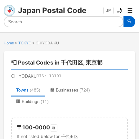
Japan Postal Code
🌙
☰
JP
🔍
Home
>
TOKYO
>
CHIYODA KU
📮
Postal Codes in 千代田区, 東京都
CHIYODAKU
JIS:
13101
Towns
(
485
)
🏣
Businesses
(
724
)
🏢
Buildings
(
11
)
〒
100-0000
⧉
If not listed below for 千代田区