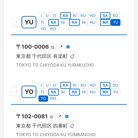
I
U
O
KA
KI
KU
KO
SA
SO
YU
↑
1
TI
NA
NI
HA
HI
HU
MA
YU
YO
RO
〒
100-0006
📍
🏣
⧉
東京都
千代田区
有楽町
📋
TOKYO TO
CHIYODA KU
YURAKUCHO
I
U
O
KA
KI
KU
KO
SA
SO
YO
↑
1
TI
NA
NI
HA
HI
HU
MA
YU
YO
RO
〒
102-0081
📍
🏣
⧉
東京都
千代田区
四番町
📋
TOKYO TO
CHIYODA KU
YOMBANCHO