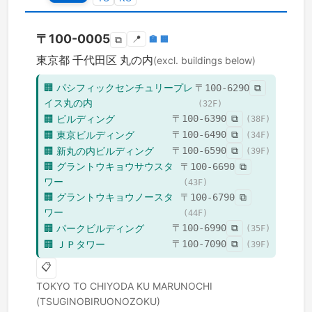
〒
100-0005
📍
🏣
🏢
⧉
東京都
千代田区
丸の内
(excl. buildings below)
🏢
パシフィックセンチュリープレ
〒
100-6290
⧉
イス丸の内
(
32
F)
🏢
ビルディング
〒
100-6390
⧉
(
38
F)
🏢
東京ビルディング
〒
100-6490
⧉
(
34
F)
🏢
新丸の内ビルディング
〒
100-6590
⧉
(
39
F)
🏢
グラントウキョウサウスタ
〒
100-6690
⧉
ワー
(
43
F)
🏢
グラントウキョウノースタ
〒
100-6790
⧉
ワー
(
44
F)
🏢
パークビルディング
〒
100-6990
⧉
(
35
F)
🏢
ＪＰタワー
〒
100-7090
⧉
(
39
F)
📋
TOKYO TO
CHIYODA KU
MARUNOCHI
(TSUGINOBIRUONOZOKU)