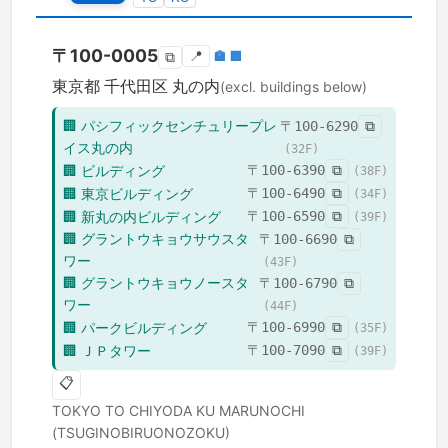
〒
100-0005
📍
🏣
🏢
⧉
東京都
千代田区
丸の内
(excl. buildings below)
🏢
パシフィックセンチュリープレ
〒
100-6290
⧉
イス丸の内
(
32
F)
🏢
ビルディング
〒
100-6390
⧉
(
38
F)
🏢
東京ビルディング
〒
100-6490
⧉
(
34
F)
🏢
新丸の内ビルディング
〒
100-6590
⧉
(
39
F)
🏢
グラントウキョウサウスタ
〒
100-6690
⧉
ワー
(
43
F)
🏢
グラントウキョウノースタ
〒
100-6790
⧉
ワー
(
44
F)
🏢
パークビルディング
〒
100-6990
⧉
(
35
F)
🏢
ＪＰタワー
〒
100-7090
⧉
(
39
F)
📋
TOKYO TO
CHIYODA KU
MARUNOCHI
(TSUGINOBIRUONOZOKU)