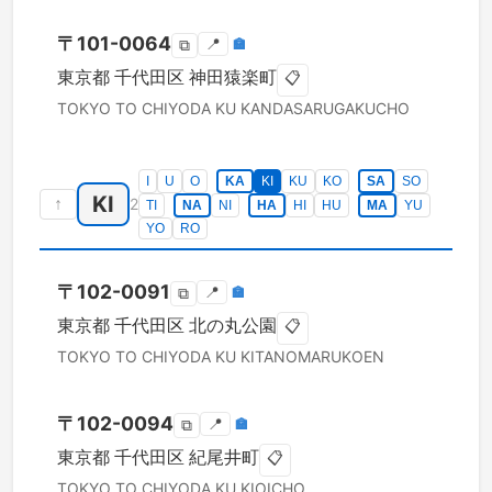
〒
101-0064
📍
🏣
⧉
東京都
千代田区
神田猿楽町
📋
TOKYO TO
CHIYODA KU
KANDASARUGAKUCHO
I
U
O
KA
KI
KU
KO
SA
SO
KI
↑
2
TI
NA
NI
HA
HI
HU
MA
YU
YO
RO
〒
102-0091
📍
🏣
⧉
東京都
千代田区
北の丸公園
📋
TOKYO TO
CHIYODA KU
KITANOMARUKOEN
〒
102-0094
📍
🏣
⧉
東京都
千代田区
紀尾井町
📋
TOKYO TO
CHIYODA KU
KIOICHO