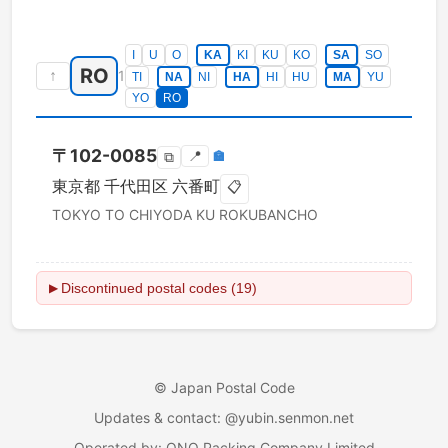
I
U
O
KA
KI
KU
KO
SA
SO
RO
↑
1
TI
NA
NI
HA
HI
HU
MA
YU
YO
RO
〒
102-0085
📍
🏣
⧉
東京都
千代田区
六番町
📋
TOKYO TO
CHIYODA KU
ROKUBANCHO
Discontinued postal codes (19)
▶
©
Japan Postal Code
Updates & contact
: @yubin.senmon.net
Operated by
:
ONO Packing Company Limited