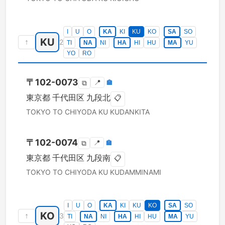
I
U
O
KA
KI
KU
KO
SA
SO
KU
↑
2
TI
NA
NI
HA
HI
HU
MA
YU
YO
RO
〒
102-0073
📍
🏣
⧉
東京都
千代田区
九段北
📋
TOKYO TO
CHIYODA KU
KUDANKITA
〒
102-0074
📍
🏣
⧉
東京都
千代田区
九段南
📋
TOKYO TO
CHIYODA KU
KUDAMMINAMI
I
U
O
KA
KI
KU
KO
SA
SO
KO
↑
3
TI
NA
NI
HA
HI
HU
MA
YU