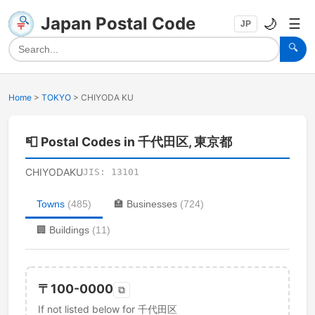
Japan Postal Code
🌙
☰
JP
🔍
Home
>
TOKYO
>
CHIYODA KU
📮
Postal Codes in 千代田区, 東京都
CHIYODAKU
JIS:
13101
Towns
(
485
)
🏣
Businesses
(
724
)
🏢
Buildings
(
11
)
〒
100-0000
⧉
If not listed below for 千代田区