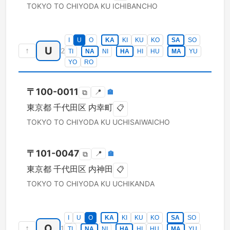
TOKYO TO
CHIYODA KU
ICHIBANCHO
I
U
O
KA
KI
KU
KO
SA
SO
U
↑
2
TI
NA
NI
HA
HI
HU
MA
YU
YO
RO
〒
100-0011
📍
🏣
⧉
東京都
千代田区
内幸町
📋
TOKYO TO
CHIYODA KU
UCHISAIWAICHO
〒
101-0047
📍
🏣
⧉
東京都
千代田区
内神田
📋
TOKYO TO
CHIYODA KU
UCHIKANDA
I
U
O
KA
KI
KU
KO
SA
SO
O
↑
1
TI
NA
NI
HA
HI
HU
MA
YU