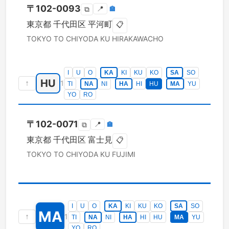
〒
102-0093
📍
🏣
⧉
東京都
千代田区
平河町
📋
TOKYO TO
CHIYODA KU
HIRAKAWACHO
I
U
O
KA
KI
KU
KO
SA
SO
HU
↑
1
TI
NA
NI
HA
HI
HU
MA
YU
YO
RO
〒
102-0071
📍
🏣
⧉
東京都
千代田区
富士見
📋
TOKYO TO
CHIYODA KU
FUJIMI
I
U
O
KA
KI
KU
KO
SA
SO
MA
↑
1
TI
NA
NI
HA
HI
HU
MA
YU
YO
RO