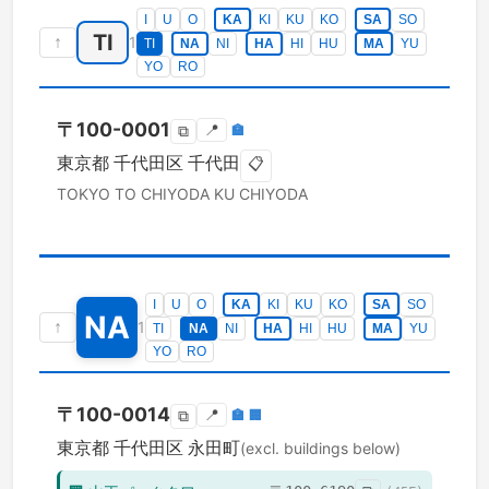
I
U
O
KA
KI
KU
KO
SA
SO
TI
↑
1
TI
NA
NI
HA
HI
HU
MA
YU
YO
RO
〒
100-0001
📍
🏣
⧉
東京都
千代田区
千代田
📋
TOKYO TO
CHIYODA KU
CHIYODA
I
U
O
KA
KI
KU
KO
SA
SO
NA
↑
1
TI
NA
NI
HA
HI
HU
MA
YU
YO
RO
〒
100-0014
📍
🏣
🏢
⧉
東京都
千代田区
永田町
(excl. buildings below)