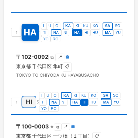
I
U
O
KA
KI
KU
KO
SA
SO
HA
↑
1
TI
NA
NI
HA
HI
HU
MA
YU
YO
RO
〒
102-0092
📍
🏣
⧉
東京都
千代田区
隼町
📋
TOKYO TO
CHIYODA KU
HAYABUSACHO
I
U
O
KA
KI
KU
KO
SA
SO
HI
↑
5
TI
NA
NI
HA
HI
HU
MA
YU
YO
RO
〒
100-0003
※
📍
🏣
⧉
東京都
千代田区
一ツ橋（１丁目）
📋