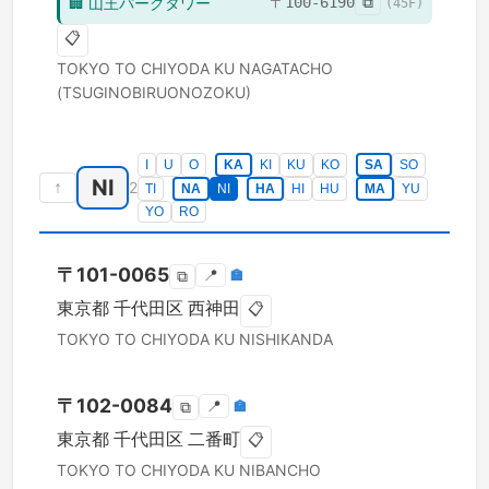
🏢
山王パークタワー
〒
100-6190
⧉
(
45
F)
📋
TOKYO TO
CHIYODA KU
NAGATACHO
(TSUGINOBIRUONOZOKU)
I
U
O
KA
KI
KU
KO
SA
SO
NI
↑
2
TI
NA
NI
HA
HI
HU
MA
YU
YO
RO
〒
101-0065
📍
🏣
⧉
東京都
千代田区
西神田
📋
TOKYO TO
CHIYODA KU
NISHIKANDA
〒
102-0084
📍
🏣
⧉
東京都
千代田区
二番町
📋
TOKYO TO
CHIYODA KU
NIBANCHO