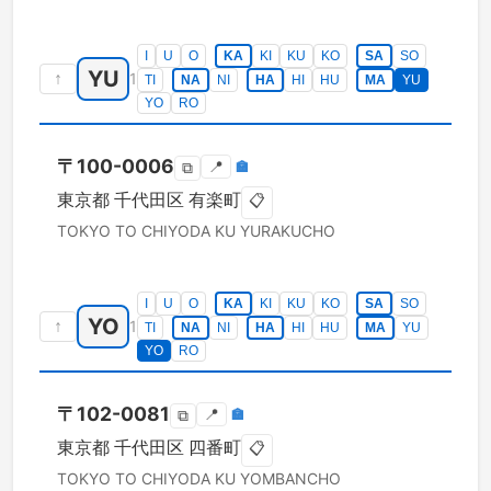
I
U
O
KA
KI
KU
KO
SA
SO
YU
↑
1
TI
NA
NI
HA
HI
HU
MA
YU
YO
RO
〒
100-0006
📍
🏣
⧉
東京都
千代田区
有楽町
📋
TOKYO TO
CHIYODA KU
YURAKUCHO
I
U
O
KA
KI
KU
KO
SA
SO
YO
↑
1
TI
NA
NI
HA
HI
HU
MA
YU
YO
RO
〒
102-0081
📍
🏣
⧉
東京都
千代田区
四番町
📋
TOKYO TO
CHIYODA KU
YOMBANCHO