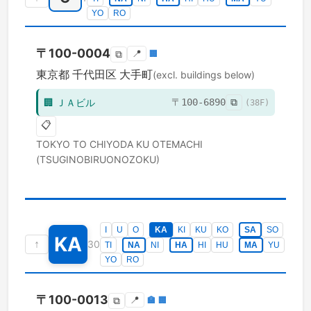
YO
RO
〒
100-0004
📍
🏢
⧉
東京都
千代田区
大手町
(excl. buildings below)
🏢
ＪＡビル
〒
100-6890
⧉
(
38
F)
📋
TOKYO TO
CHIYODA KU
OTEMACHI
(TSUGINOBIRUONOZOKU)
I
U
O
KA
KI
KU
KO
SA
SO
KA
↑
30
TI
NA
NI
HA
HI
HU
MA
YU
YO
RO
〒
100-0013
📍
🏣
🏢
⧉