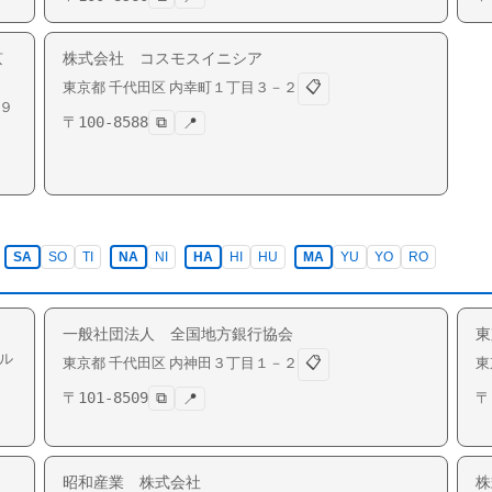
京
株式会社 コスモスイニシア
📋
東京都
千代田区
内幸町
１丁目３－２
９
〒
100-8588
⧉
📍
SA
SO
TI
NA
NI
HA
HI
HU
MA
YU
YO
RO
一般社団法人 全国地方銀行協会
東
ル
📋
東京都
千代田区
内神田
３丁目１－２
東
〒
101-8509
⧉
〒
📍
昭和産業 株式会社
株