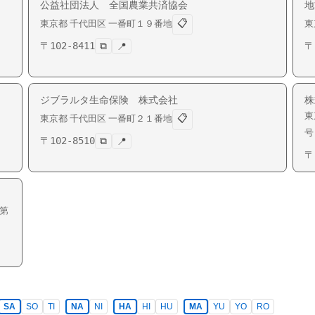
公益社団法人 全国農業共済協会
地
📋
東京都
千代田区
一番町
１９番地
東
〒
102-8411
⧉
〒
📍
ジブラルタ生命保険 株式会社
株
東
📋
東京都
千代田区
一番町
２１番地
号
〒
102-8510
⧉
📍
〒
第
SA
SO
TI
NA
NI
HA
HI
HU
MA
YU
YO
RO