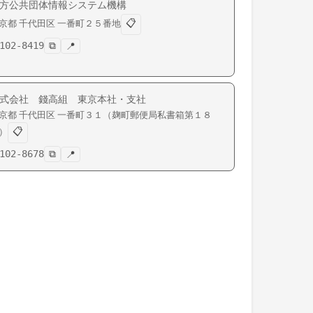
方公共団体情報システム機構
📋
京都
千代田区
一番町
２５番地
102-8419
⧉
📍
式会社 錢高組 東京本社・支社
京都
千代田区
一番町
３１（麹町郵便局私書箱第１８
📋
）
102-8678
⧉
📍