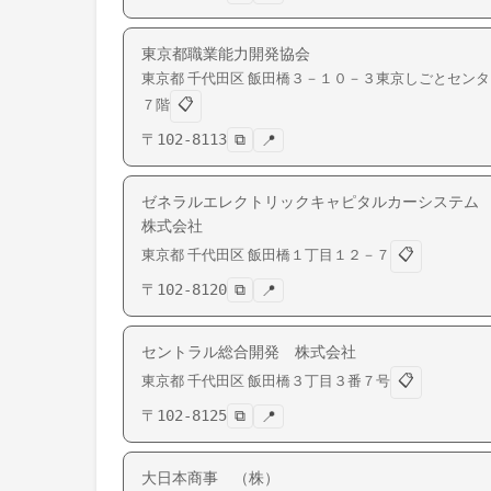
東京都職業能力開発協会
東京都
千代田区
飯田橋
３－１０－３東京しごとセンタ
📋
７階
〒
102-8113
⧉
📍
ゼネラルエレクトリックキャピタルカーシステ
株式会社
📋
東京都
千代田区
飯田橋
１丁目１２－７
〒
102-8120
⧉
📍
セントラル総合開発 株式会社
📋
東京都
千代田区
飯田橋
３丁目３番７号
〒
102-8125
⧉
📍
大日本商事 （株）