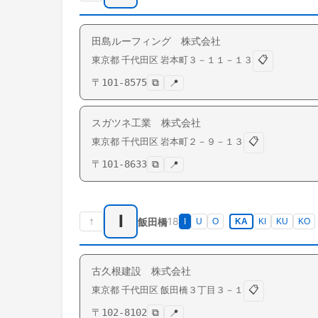
田島ルーフィング 株式会社
📋
東京都
千代田区
岩本町
３－１１－１３
〒
101-8575
⧉
📍
スガツネ工業 株式会社
📋
東京都
千代田区
岩本町
２－９－１３
〒
101-8633
⧉
📍
I
↑
18
飯田橋
I
U
O
KA
KI
KU
KO
古久根建設 株式会社
📋
東京都
千代田区
飯田橋
３丁目３－１
〒
102-8102
⧉
📍