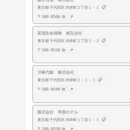
📋
東京都
千代田区
内幸町
２丁目１－１
〒
100-8506
⧉
📍
富国生命保険 相互会社
📋
東京都
千代田区
内幸町
２丁目２－２
〒
100-8520
⧉
📍
川崎汽船 株式会社
📋
東京都
千代田区
内幸町
２－１－１
〒
100-8540
⧉
📍
株式会社 帝国ホテル
📋
東京都
千代田区
内幸町
１丁目１－１
〒
100-8558
⧉
📍