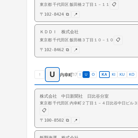
📋
東京都
千代田区
飯田橋
２丁目１－１１
〒
102-8424
⧉
📍
ＫＤＤＩ 株式会社
📋
東京都
千代田区
飯田橋
３丁目１０－１０
〒
102-8462
⧉
📍
U
↑
17
内幸町
I
U
O
KA
KI
KU
KO
株式会社 中日新聞社 日比谷分室
東京都
千代田区
内幸町
２丁目１－４日比谷中日ビル３
📋
〒
100-8502
⧉
📍
飯野海運 株式会社