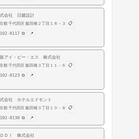
式会社 日建設計
📋
京都
千代田区
飯田橋
２丁目１８－３
102-8117
⧉
📍
販アイ・ピー・エス 株式会社
📋
京都
千代田区
飯田橋
３丁目１１－６
102-8123
⧉
📍
式会社 ホテルエドモント
📋
京都
千代田区
飯田橋
３丁目１０－８
102-8130
⧉
📍
ＤＤＩ 株式会社