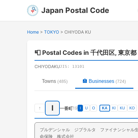
Japan Postal Code
Home
>
TOKYO
>
CHIYODA KU
📮
Postal Codes in 千代田区, 東京都
CHIYODAKU
JIS:
13101
Towns
🏣
Businesses
(
485
)
(
724
)
I
↑
19
一番町
I
U
O
KA
KI
KU
KO
プルデンシャル ジブラルタ ファイナンシャル
命保険 株式会社