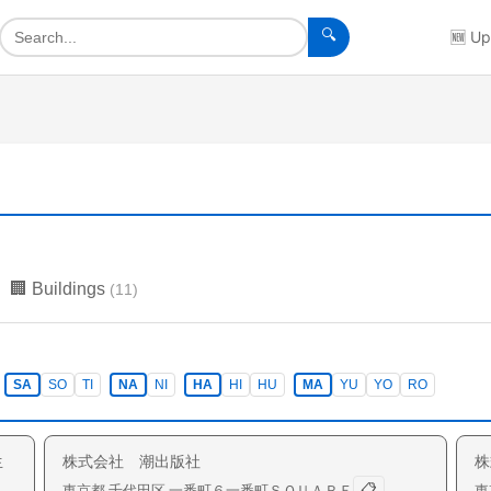
🔍
🆕
Up
🏢
Buildings
(
11
)
SA
SO
TI
NA
NI
HA
HI
HU
MA
YU
YO
RO
生
株式会社 潮出版社
株
📋
東京都
千代田区
一番町
６一番町ＳＱＵＡＲＥ
東