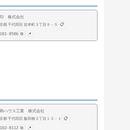
印 株式会社
📋
京都
千代田区
岩本町
３丁目９－５
101-8586
⧉
📍
和ハウス工業 株式会社
📋
京都
千代田区
飯田橋
３丁目１３－１
102-8112
⧉
📍