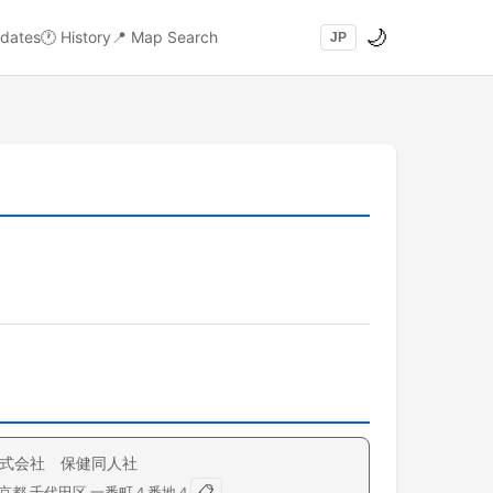
🌙
dates
🕐
History
📍
Map Search
JP
式会社 保健同人社
📋
京都
千代田区
一番町
４番地４