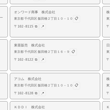
オンワード商事 株式会社
株
ー
📋
東京都
千代田区
飯田橋
２丁目１０－１０
東
〒
102-8115
⧉
〒
📍
ム
東亜販売 株式会社
日
📋
東京都
千代田区
飯田橋
２丁目１６－９
東
〒
102-8122
⧉
〒
📍
アコム 株式会社
株
📋
東京都
千代田区
飯田橋
２丁目１０－１０
東
〒
102-8128
⧉
〒
📍
ＫＤＤＩ 株式会社
Ｋ