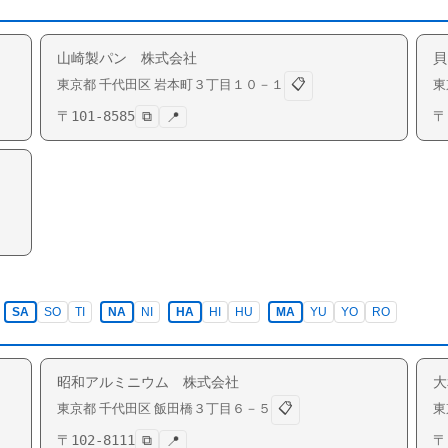
山崎製パン 株式会社
貝
📋
東京都
千代田区
岩本町
３丁目１０－１
東
〒
101-8585
⧉
〒
📍
SA
SO
TI
NA
NI
HA
HI
HU
MA
YU
YO
RO
昭和アルミニウム 株式会社
大
📋
東京都
千代田区
飯田橋
３丁目６－５
東
〒
102-8111
⧉
〒
📍