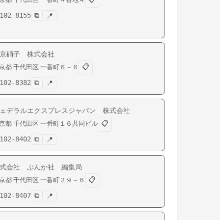
102-8155
⧉
📍
京硝子 株式会社
📋
京都
千代田区
一番町
６－６
102-8382
⧉
📍
ェデラルエクスプレスジャパン 株式会社
📋
京都
千代田区
一番町
１６共同ビル
102-8402
⧉
📍
式会社 ぶんか社 編集局
📋
京都
千代田区
一番町
２９－６
102-8407
⧉
📍