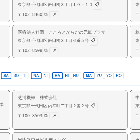
📋
東京都
千代田区
飯田橋
３丁目１０－１０
東
〒
102-8460
⧉
〒
📍
医療法人社団 こころとからだの元氣プラザ
株
📋
東京都
千代田区
飯田橋
３丁目６番５号
東
〒
102-8508
⧉
〒
📍
SA
SO
TI
NA
NI
HA
HI
HU
MA
YU
YO
RO
芝浦機械 株式会社
中
階
📋
東京都
千代田区
内幸町
二丁目２番２号
東
〒
100-8503
⧉
〒
📍
日比谷中日ビルディング
石