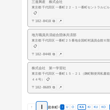
三進興産 株式会社
東京都
千代田区
一番町
２２－１一番町セントラルビル
📋
〒
102-8410
⧉
📍
地方職員共済組合団体共済部
東京都
千代田区
一番町
２５番地全国町村議員会館６階
📋
〒
102-8448
⧉
📍
株式会社 第一学習社
東京都
千代田区
一番町
１５－２１（麹町郵便局私書箱
📋
４４号）
〒
102-8689
⧉
📍
I
↑
4
岩本町
I
U
O
KA
KI
KU
KO