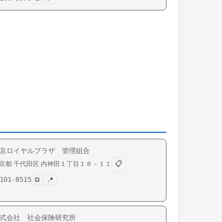
京ロイヤルプラザ 管理組合
📋
京都
千代田区
内神田
１丁目１８－１１
101-8515
⧉
📍
式会社 社会保険研究所