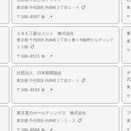
📋
東京都
千代田区
内幸町
２丁目１－４
東
〒
100-8507
⧉
〒
📍
ＵＢＥ三菱セメント 株式会社
東
東京都
千代田区
内幸町
２丁目１番１号飯野ビルディング
東
📋
１２階
〒
〒
100-8521
⧉
📍
社団法人 日本新聞協会
テ
式
📋
東京都
千代田区
内幸町
２丁目２－１
東
〒
100-8543
⧉
📍
〒
東京電力ホールディングス 株式会社
プ
📋
東京都
千代田区
内幸町
１－１－３
東
〒
100-8560
⧉
〒
📍