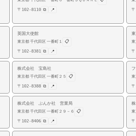
〒
102-8110
⧉
〒
📍
英国大使館
東
📋
東京都
千代田区
一番町
１
東
〒
102-8381
⧉
〒
📍
株式会社 宝島社
フ
📋
東京都
千代田区
一番町
２５
東
〒
102-8388
⧉
〒
📍
株式会社 ぶんか社 営業局
株
📋
東京都
千代田区
一番町
２９－６
東
〒
102-8406
⧉
〒
📍