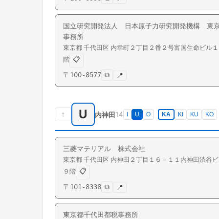
国立研究開発法人 日本原子力研究開発機構 東
事務所
東京都
千代田区
内幸町
２丁目２番２号富国生命ビル１
📋
階
〒
100-8577
⧉
📍
U
↑
14
内神田
I
U
O
KA
KI
KU
KO
三菱マテリアル 株式会社
東京都
千代田区
内神田
２丁目１６－１１内神田渋谷ビ
📋
９階
〒
101-8338
⧉
📍
東京都千代田都税事務所