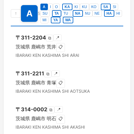
A
I
O
KA
KI
KU
KO
SA
SI
A
↑
5
SU
TA
TU
NA
NU
NE
HA
HI
MI
YA
WA
〒
311-2204
📍
⧉
茨城県
鹿嶋市
荒井
📋
IBARAKI KEN
KASHIMA SHI
ARAI
〒
311-2211
📍
⧉
茨城県
鹿嶋市
青塚
📋
IBARAKI KEN
KASHIMA SHI
AOTSUKA
〒
314-0002
📍
⧉
茨城県
鹿嶋市
明石
📋
IBARAKI KEN
KASHIMA SHI
AKASHI