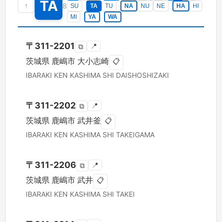
TA
↑
8
SU
TA
TU
NA
NU
NE
HA
HI
MI
YA
WA
〒
311-2201
📍
⧉
茨城県
鹿嶋市
大小志崎
📋
IBARAKI KEN
KASHIMA SHI
DAISHOSHIZAKI
〒
311-2202
📍
⧉
茨城県
鹿嶋市
武井釜
📋
IBARAKI KEN
KASHIMA SHI
TAKEIGAMA
〒
311-2206
📍
⧉
茨城県
鹿嶋市
武井
📋
IBARAKI KEN
KASHIMA SHI
TAKEI