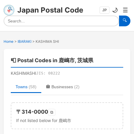
Japan Postal Code
🌙
☰
JP
🔍
Home
>
IBARAKI
>
KASHIMA SHI
📮
Postal Codes in 鹿嶋市, 茨城県
KASHIMASHI
JIS:
08222
Towns
(
58
)
🏣
Businesses
(
2
)
〒
314-0000
⧉
If not listed below for 鹿嶋市