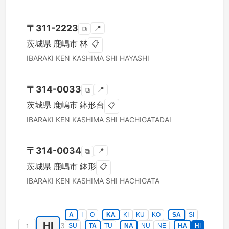
〒
311-2223
📍
⧉
茨城県
鹿嶋市
林
📋
IBARAKI KEN
KASHIMA SHI
HAYASHI
〒
314-0033
📍
⧉
茨城県
鹿嶋市
鉢形台
📋
IBARAKI KEN
KASHIMA SHI
HACHIGATADAI
〒
314-0034
📍
⧉
茨城県
鹿嶋市
鉢形
📋
IBARAKI KEN
KASHIMA SHI
HACHIGATA
A
I
O
KA
KI
KU
KO
SA
SI
HI
↑
3
SU
TA
TU
NA
NU
NE
HA
HI