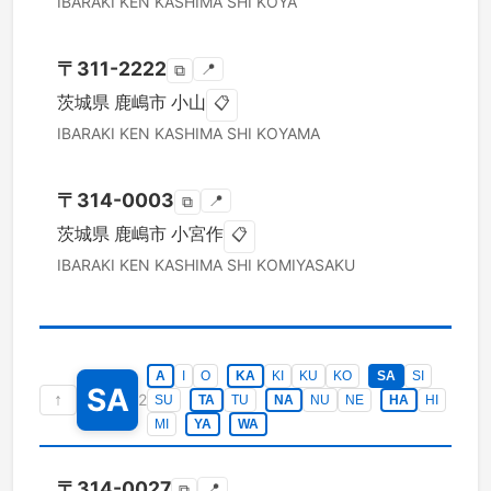
IBARAKI KEN
KASHIMA SHI
KOYA
〒
311-2222
📍
⧉
茨城県
鹿嶋市
小山
📋
IBARAKI KEN
KASHIMA SHI
KOYAMA
〒
314-0003
📍
⧉
茨城県
鹿嶋市
小宮作
📋
IBARAKI KEN
KASHIMA SHI
KOMIYASAKU
A
I
O
KA
KI
KU
KO
SA
SI
SA
↑
2
SU
TA
TU
NA
NU
NE
HA
HI
MI
YA
WA
〒
314-0027
📍
⧉