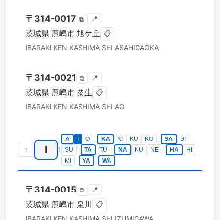
〒
314-0017
📍
⧉
茨城県
鹿嶋市
旭ケ丘
📋
IBARAKI KEN
KASHIMA SHI
ASAHIGAOKA
〒
314-0021
📍
⧉
茨城県
鹿嶋市
粟生
📋
IBARAKI KEN
KASHIMA SHI
AO
A
I
O
KA
KI
KU
KO
SA
SI
I
↑
1
SU
TA
TU
NA
NU
NE
HA
HI
MI
YA
WA
〒
314-0015
📍
⧉
茨城県
鹿嶋市
泉川
📋
IBARAKI KEN
KASHIMA SHI
IZUMIGAWA