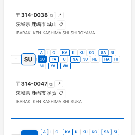
〒
314-0038
📍
⧉
茨城県
鹿嶋市
城山
📋
IBARAKI KEN
KASHIMA SHI
SHIROYAMA
A
I
O
KA
KI
KU
KO
SA
SI
SU
↑
1
SU
TA
TU
NA
NU
NE
HA
HI
MI
YA
WA
〒
314-0047
📍
⧉
茨城県
鹿嶋市
須賀
📋
IBARAKI KEN
KASHIMA SHI
SUKA
A
I
O
KA
KI
KU
KO
SA
SI