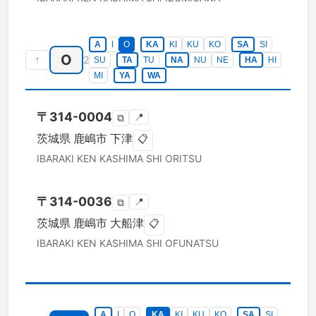
A
I
O
KA
KI
KU
KO
SA
SI
O
↑
2
SU
TA
TU
NA
NU
NE
HA
HI
MI
YA
WA
〒
314-0004
📍
⧉
茨城県
鹿嶋市
下津
📋
IBARAKI KEN
KASHIMA SHI
ORITSU
〒
314-0036
📍
⧉
茨城県
鹿嶋市
大船津
📋
IBARAKI KEN
KASHIMA SHI
OFUNATSU
A
I
O
KA
KI
KU
KO
SA
SI