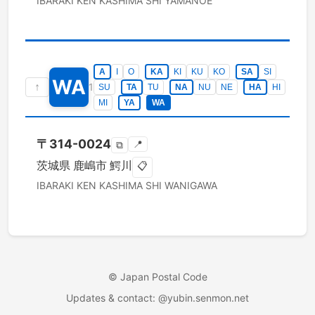
IBARAKI KEN
KASHIMA SHI
YAMANOE
A
I
O
KA
KI
KU
KO
SA
SI
WA
↑
1
SU
TA
TU
NA
NU
NE
HA
HI
MI
YA
WA
〒
314-0024
📍
⧉
茨城県
鹿嶋市
鰐川
📋
IBARAKI KEN
KASHIMA SHI
WANIGAWA
©
Japan Postal Code
Updates & contact
: @yubin.senmon.net