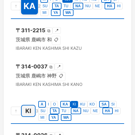
KA
↑
2
SU
TA
TU
NA
NU
NE
HA
HI
MI
YA
WA
〒
311-2215
📍
⧉
茨城県
鹿嶋市
和
📋
IBARAKI KEN
KASHIMA SHI
KAZU
〒
314-0037
📍
⧉
茨城県
鹿嶋市
神野
📋
IBARAKI KEN
KASHIMA SHI
KANO
A
I
O
KA
KI
KU
KO
SA
SI
KI
↑
3
SU
TA
TU
NA
NU
NE
HA
HI
MI
YA
WA