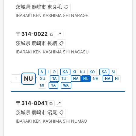
茨城県
鹿嶋市
奈良毛
📋
IBARAKI KEN
KASHIMA SHI
NARAGE
〒
314-0022
📍
⧉
茨城県
鹿嶋市
長栖
📋
IBARAKI KEN
KASHIMA SHI
NAGASU
A
I
O
KA
KI
KU
KO
SA
SI
NU
↑
1
SU
TA
TU
NA
NU
NE
HA
HI
MI
YA
WA
〒
314-0041
📍
⧉
茨城県
鹿嶋市
沼尾
📋
IBARAKI KEN
KASHIMA SHI
NUMAO