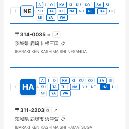
A
I
O
KA
KI
KU
KO
SA
SI
NE
↑
1
SU
TA
TU
NA
NU
NE
HA
HI
MI
YA
WA
〒
314-0035
📍
⧉
茨城県
鹿嶋市
根三田
📋
IBARAKI KEN
KASHIMA SHI
NESANDA
A
I
O
KA
KI
KU
KO
SA
SI
HA
↑
4
SU
TA
TU
NA
NU
NE
HA
HI
MI
YA
WA
〒
311-2203
📍
⧉
茨城県
鹿嶋市
浜津賀
📋
IBARAKI KEN
KASHIMA SHI
HAMATSUGA