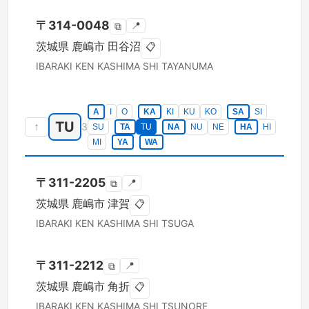
〒
314-0048
📍
⧉
茨城県
鹿嶋市
田谷沼
📋
IBARAKI KEN
KASHIMA SHI
TAYANUMA
A
I
O
KA
KI
KU
KO
SA
SI
TU
↑
3
SU
TA
TU
NA
NU
NE
HA
HI
MI
YA
WA
〒
311-2205
📍
⧉
茨城県
鹿嶋市
津賀
📋
IBARAKI KEN
KASHIMA SHI
TSUGA
〒
311-2212
📍
⧉
茨城県
鹿嶋市
角折
📋
IBARAKI KEN
KASHIMA SHI
TSUNORE