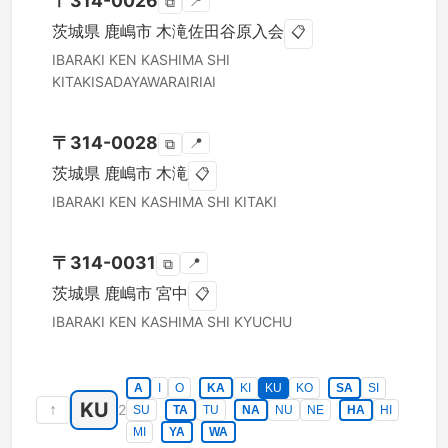
〒
314-0026
📍
⧉
茨城県
鹿嶋市
木滝佐田谷原入会
📋
IBARAKI KEN
KASHIMA SHI
KITAKISADAYAWARAIRIAI
〒
314-0028
📍
⧉
茨城県
鹿嶋市
木滝
📋
IBARAKI KEN
KASHIMA SHI
KITAKI
〒
314-0031
📍
⧉
茨城県
鹿嶋市
宮中
📋
IBARAKI KEN
KASHIMA SHI
KYUCHU
A
I
O
KA
KI
KU
KO
SA
SI
KU
↑
2
SU
TA
TU
NA
NU
NE
HA
HI
MI
YA
WA