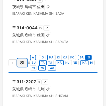
茨城県
鹿嶋市
佐田
📋
IBARAKI KEN
KASHIMA SHI
SADA
〒
314-0044
📍
⧉
茨城県
鹿嶋市
猿田
📋
IBARAKI KEN
KASHIMA SHI
SARUTA
A
I
O
KA
KI
KU
KO
SA
SI
SI
↑
6
SU
TA
TU
NA
NU
NE
HA
HI
MI
YA
WA
〒
311-2207
📍
⧉
茨城県
鹿嶋市
志崎
📋
IBARAKI KEN
KASHIMA SHI
SHIZAKI