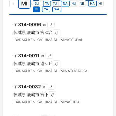
MI
↑
4
SU
TA
TU
NA
NU
NE
HA
HI
MI
YA
WA
〒
314-0006
📍
⧉
茨城県
鹿嶋市
宮津台
📋
IBARAKI KEN
KASHIMA SHI
MIYATSUDAI
〒
314-0011
📍
⧉
茨城県
鹿嶋市
港ケ丘
📋
IBARAKI KEN
KASHIMA SHI
MINATOGAOKA
〒
314-0032
📍
⧉
茨城県
鹿嶋市
宮下
📋
IBARAKI KEN
KASHIMA SHI
MIYASHITA