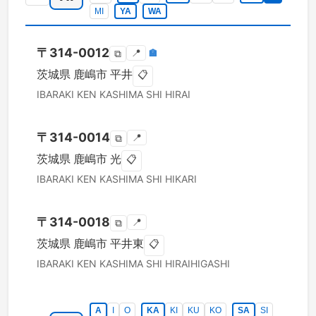
MI
YA
WA
〒
314-0012
📍
🏣
⧉
茨城県
鹿嶋市
平井
📋
IBARAKI KEN
KASHIMA SHI
HIRAI
〒
314-0014
📍
⧉
茨城県
鹿嶋市
光
📋
IBARAKI KEN
KASHIMA SHI
HIKARI
〒
314-0018
📍
⧉
茨城県
鹿嶋市
平井東
📋
IBARAKI KEN
KASHIMA SHI
HIRAIHIGASHI
A
I
O
KA
KI
KU
KO
SA
SI