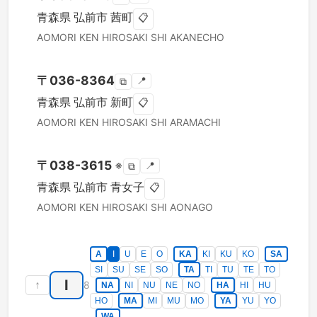
青森県
弘前市
茜町
📋
AOMORI KEN
HIROSAKI SHI
AKANECHO
〒
036-8364
📍
⧉
青森県
弘前市
新町
📋
AOMORI KEN
HIROSAKI SHI
ARAMACHI
〒
038-3615
※
📍
⧉
青森県
弘前市
青女子
📋
AOMORI KEN
HIROSAKI SHI
AONAGO
A
I
U
E
O
KA
KI
KU
KO
SA
SI
SU
SE
SO
TA
TI
TU
TE
TO
I
↑
8
NA
NI
NU
NE
NO
HA
HI
HU
HO
MA
MI
MU
MO
YA
YU
YO
WA