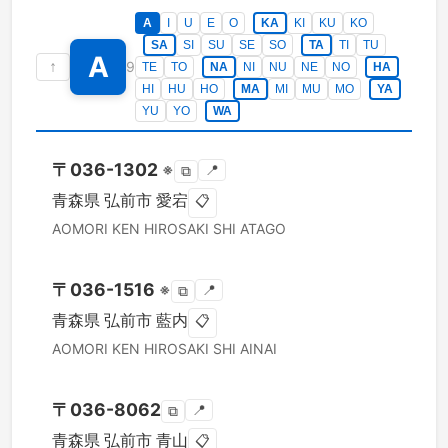
A
I
U
E
O
KA
KI
KU
KO
SA
SI
SU
SE
SO
TA
TI
TU
A
↑
9
TE
TO
NA
NI
NU
NE
NO
HA
HI
HU
HO
MA
MI
MU
MO
YA
YU
YO
WA
〒
036-1302
※
📍
⧉
青森県
弘前市
愛宕
📋
AOMORI KEN
HIROSAKI SHI
ATAGO
〒
036-1516
※
📍
⧉
青森県
弘前市
藍内
📋
AOMORI KEN
HIROSAKI SHI
AINAI
〒
036-8062
📍
⧉
青森県
弘前市
青山
📋