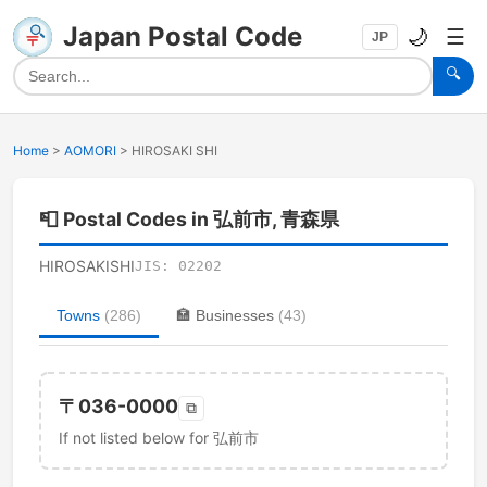
Japan Postal Code
🌙
☰
JP
🔍
Home
>
AOMORI
>
HIROSAKI SHI
📮
Postal Codes in 弘前市, 青森県
HIROSAKISHI
JIS:
02202
Towns
(
286
)
🏣
Businesses
(
43
)
〒
036-0000
⧉
If not listed below for 弘前市