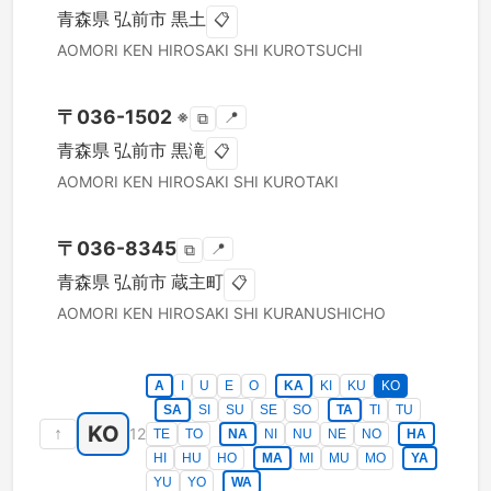
青森県
弘前市
黒土
📋
AOMORI KEN
HIROSAKI SHI
KUROTSUCHI
〒
036-1502
※
📍
⧉
青森県
弘前市
黒滝
📋
AOMORI KEN
HIROSAKI SHI
KUROTAKI
〒
036-8345
📍
⧉
青森県
弘前市
蔵主町
📋
AOMORI KEN
HIROSAKI SHI
KURANUSHICHO
A
I
U
E
O
KA
KI
KU
KO
SA
SI
SU
SE
SO
TA
TI
TU
KO
↑
12
TE
TO
NA
NI
NU
NE
NO
HA
HI
HU
HO
MA
MI
MU
MO
YA
YU
YO
WA