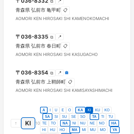
〒
036-8332
📍
⧉
青森県
弘前市
亀甲町
📋
AOMORI KEN
HIROSAKI SHI
KAMENOKOMACHI
〒
036-8335
📍
⧉
青森県
弘前市
春日町
📋
AOMORI KEN
HIROSAKI SHI
KASUGACHO
〒
036-8354
📍
🏣
⧉
青森県
弘前市
上鞘師町
📋
AOMORI KEN
HIROSAKI SHI
KAMISAYASHIMACHI
A
I
U
E
O
KA
KI
KU
KO
SA
SI
SU
SE
SO
TA
TI
TU
KI
↑
10
TE
TO
NA
NI
NU
NE
NO
HA
HI
HU
HO
MA
MI
MU
MO
YA