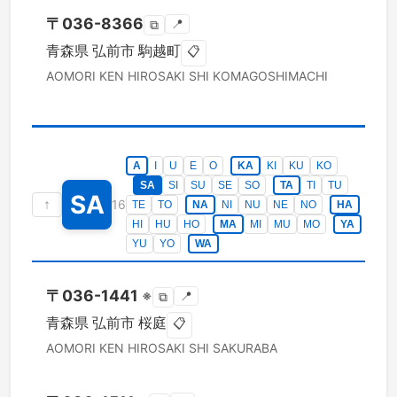
〒
036-8366
📍
⧉
青森県
弘前市
駒越町
📋
AOMORI KEN
HIROSAKI SHI
KOMAGOSHIMACHI
A
I
U
E
O
KA
KI
KU
KO
SA
SI
SU
SE
SO
TA
TI
TU
SA
↑
16
TE
TO
NA
NI
NU
NE
NO
HA
HI
HU
HO
MA
MI
MU
MO
YA
YU
YO
WA
〒
036-1441
※
📍
⧉
青森県
弘前市
桜庭
📋
AOMORI KEN
HIROSAKI SHI
SAKURABA