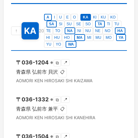
A
I
U
E
O
KA
KI
KU
KO
SA
SI
SU
SE
SO
TA
TI
TU
KA
↑
20
TE
TO
NA
NI
NU
NE
NO
HA
HI
HU
HO
MA
MI
MU
MO
YA
YU
YO
WA
〒
036-1204
※
📍
⧉
青森県
弘前市
貝沢
📋
AOMORI KEN
HIROSAKI SHI
KAIZAWA
〒
036-1332
※
📍
⧉
青森県
弘前市
兼平
📋
AOMORI KEN
HIROSAKI SHI
KANEHIRA
〒
036-1504
※
📍
⧉