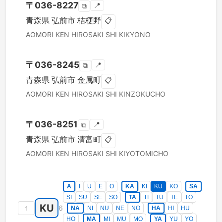
〒
036-8227
📍
⧉
青森県
弘前市
桔梗野
📋
AOMORI KEN
HIROSAKI SHI
KIKYONO
〒
036-8245
📍
⧉
青森県
弘前市
金属町
📋
AOMORI KEN
HIROSAKI SHI
KINZOKUCHO
〒
036-8251
📍
⧉
青森県
弘前市
清富町
📋
AOMORI KEN
HIROSAKI SHI
KIYOTOMICHO
A
I
U
E
O
KA
KI
KU
KO
SA
SI
SU
SE
SO
TA
TI
TU
TE
TO
KU
↑
6
NA
NI
NU
NE
NO
HA
HI
HU
HO
MA
MI
MU
MO
YA
YU
YO