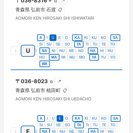
〒
036-8316
※
📍
⧉
青森県
弘前市
石渡
📋
AOMORI KEN
HIROSAKI SHI
ISHIWATARI
A
I
U
E
O
KA
KI
KU
KO
SA
SI
SU
SE
SO
TA
TI
TU
TE
TO
U
↑
1
NA
NI
NU
NE
NO
HA
HI
HU
HO
MA
MI
MU
MO
YA
YU
YO
WA
〒
036-8023
📍
⧉
青森県
弘前市
植田町
📋
AOMORI KEN
HIROSAKI SHI
UEDACHO
A
I
U
E
O
KA
KI
KU
KO
SA
SI
SU
SE
SO
TA
TI
TU
TE
TO
E
↑
2
NA
NI
NU
NE
NO
HA
HI
HU