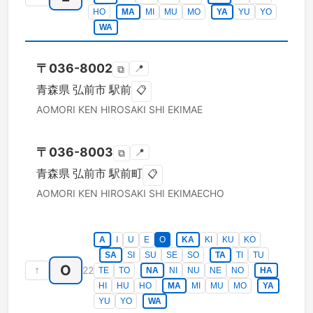
HO
MA
MI
MU
MO
YA
YU
YO
WA
〒
036-8002
📍
⧉
青森県
弘前市
駅前
📋
AOMORI KEN
HIROSAKI SHI
EKIMAE
〒
036-8003
📍
⧉
青森県
弘前市
駅前町
📋
AOMORI KEN
HIROSAKI SHI
EKIMAECHO
A
I
U
E
O
KA
KI
KU
KO
SA
SI
SU
SE
SO
TA
TI
TU
O
↑
22
TE
TO
NA
NI
NU
NE
NO
HA
HI
HU
HO
MA
MI
MU
MO
YA
YU
YO
WA