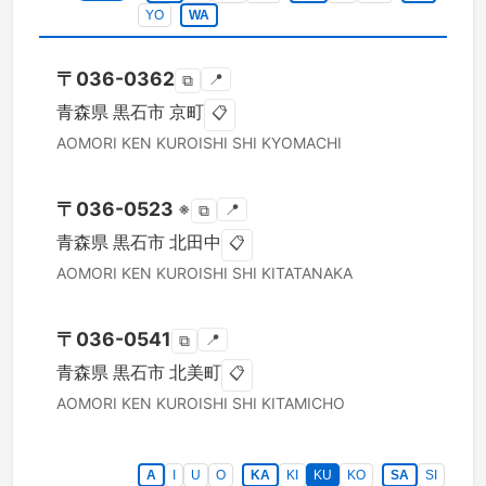
YO
WA
〒
036-0362
📍
⧉
青森県
黒石市
京町
📋
AOMORI KEN
KUROISHI SHI
KYOMACHI
〒
036-0523
※
📍
⧉
青森県
黒石市
北田中
📋
AOMORI KEN
KUROISHI SHI
KITATANAKA
〒
036-0541
📍
⧉
青森県
黒石市
北美町
📋
AOMORI KEN
KUROISHI SHI
KITAMICHO
A
I
U
O
KA
KI
KU
KO
SA
SI