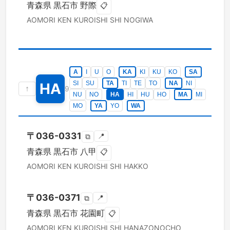
青森県
黒石市
野際
📋
AOMORI KEN
KUROISHI SHI
NOGIWA
A
I
U
O
KA
KI
KU
KO
SA
SI
SU
TA
TI
TE
TO
NA
NI
HA
↑
9
NU
NO
HA
HI
HU
HO
MA
MI
MO
YA
YO
WA
〒
036-0331
📍
⧉
青森県
黒石市
八甲
📋
AOMORI KEN
KUROISHI SHI
HAKKO
〒
036-0371
📍
⧉
青森県
黒石市
花園町
📋
AOMORI KEN
KUROISHI SHI
HANAZONOCHO