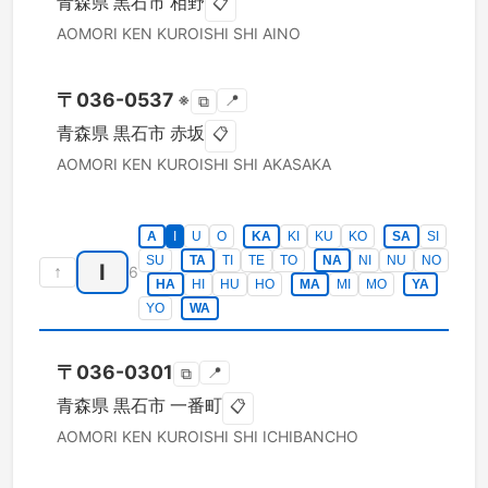
青森県
黒石市
相野
📋
AOMORI KEN
KUROISHI SHI
AINO
〒
036-0537
※
📍
⧉
青森県
黒石市
赤坂
📋
AOMORI KEN
KUROISHI SHI
AKASAKA
A
I
U
O
KA
KI
KU
KO
SA
SI
SU
TA
TI
TE
TO
NA
NI
NU
NO
I
↑
6
HA
HI
HU
HO
MA
MI
MO
YA
YO
WA
〒
036-0301
📍
⧉
青森県
黒石市
一番町
📋
AOMORI KEN
KUROISHI SHI
ICHIBANCHO