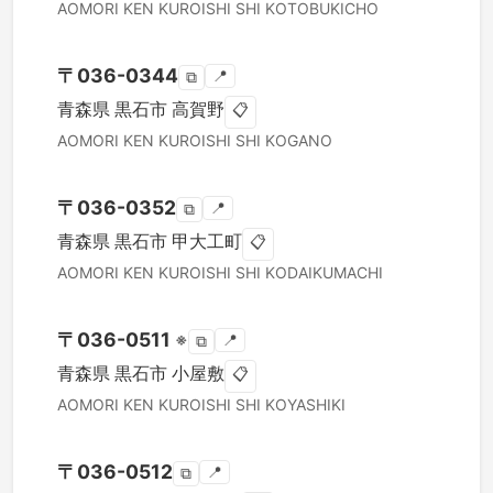
AOMORI KEN
KUROISHI SHI
KOTOBUKICHO
〒
036-0344
📍
⧉
青森県
黒石市
高賀野
📋
AOMORI KEN
KUROISHI SHI
KOGANO
〒
036-0352
📍
⧉
青森県
黒石市
甲大工町
📋
AOMORI KEN
KUROISHI SHI
KODAIKUMACHI
〒
036-0511
※
📍
⧉
青森県
黒石市
小屋敷
📋
AOMORI KEN
KUROISHI SHI
KOYASHIKI
〒
036-0512
📍
⧉