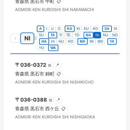
青森県
黒石市
中町
📋
AOMORI KEN
KUROISHI SHI
NAKAMACHI
A
I
U
O
KA
KI
KU
KO
SA
SI
SU
TA
TI
TE
TO
NA
NI
NU
NO
NI
↑
5
HA
HI
HU
HO
MA
MI
MO
YA
YO
WA
〒
036-0372
📍
⧉
青森県
黒石市
錦町
📋
AOMORI KEN
KUROISHI SHI
NISHIKICHO
〒
036-0388
📍
⧉
青森県
黒石市
西ケ丘
📋
AOMORI KEN
KUROISHI SHI
NISHIGAOKA