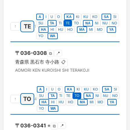
A
I
U
O
KA
KI
KU
KO
SA
SI
SU
TA
TI
TE
TO
NA
NI
NU
NO
TE
↑
1
HA
HI
HU
HO
MA
MI
MO
YA
YO
WA
〒
036-0308
📍
⧉
青森県
黒石市
寺小路
📋
AOMORI KEN
KUROISHI SHI
TERAKOJI
A
I
U
O
KA
KI
KU
KO
SA
SI
SU
TA
TI
TE
TO
NA
NI
NU
NO
TO
↑
4
HA
HI
HU
HO
MA
MI
MO
YA
YO
WA
〒
036-0341
※
📍
⧉