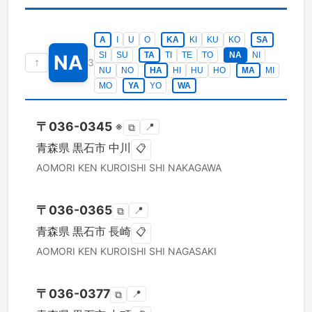
A
I
U
O
KA
KI
KU
KO
SA
SI
SU
TA
TI
TE
TO
NA
NI
NA
↑
3
NU
NO
HA
HI
HU
HO
MA
MI
MO
YA
YO
WA
〒
036-0345
※
📍
⧉
青森県
黒石市
中川
📋
AOMORI KEN
KUROISHI SHI
NAKAGAWA
〒
036-0365
📍
⧉
青森県
黒石市
長崎
📋
AOMORI KEN
KUROISHI SHI
NAGASAKI
〒
036-0377
📍
⧉