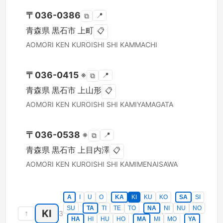
〒
036-0386
📍
⧉
青森県
黒石市
上町
📋
AOMORI KEN
KUROISHI SHI
KAMMACHI
〒
036-0415
※
📍
⧉
青森県
黒石市
上山形
📋
AOMORI KEN
KUROISHI SHI
KAMIYAMAGATA
〒
036-0538
※
📍
⧉
青森県
黒石市
上目内澤
📋
AOMORI KEN
KUROISHI SHI
KAMIMENAISAWA
A
I
U
O
KA
KI
KU
KO
SA
SI
SU
TA
TI
TE
TO
NA
NI
NU
NO
KI
↑
3
HA
HI
HU
HO
MA
MI
MO
YA