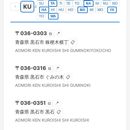
SU
TA
TI
TE
TO
NA
NI
NU
NO
KU
↑
4
HA
HI
HU
HO
MA
MI
MO
YA
YO
WA
〒
036-0303
📍
⧉
青森県
黒石市
株梗木横丁
📋
AOMORI KEN
KUROISHI SHI
GUMINOKIYOKOCHO
〒
036-0316
📍
⧉
青森県
黒石市
ぐみの木
📋
AOMORI KEN
KUROISHI SHI
GUMINOKI
〒
036-0351
📍
⧉
青森県
黒石市
黒石
📋
AOMORI KEN
KUROISHI SHI
KUROISHI