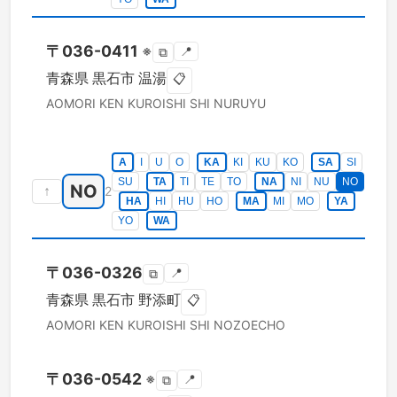
〒
036-0411
※
📍
⧉
青森県
黒石市
温湯
📋
AOMORI KEN
KUROISHI SHI
NURUYU
A
I
U
O
KA
KI
KU
KO
SA
SI
SU
TA
TI
TE
TO
NA
NI
NU
NO
NO
↑
2
HA
HI
HU
HO
MA
MI
MO
YA
YO
WA
〒
036-0326
📍
⧉
青森県
黒石市
野添町
📋
AOMORI KEN
KUROISHI SHI
NOZOECHO
〒
036-0542
※
📍
⧉