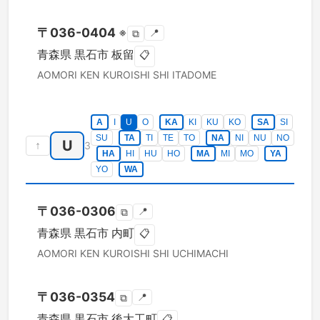
〒
036-0404
※
📍
⧉
青森県
黒石市
板留
📋
AOMORI KEN
KUROISHI SHI
ITADOME
A
I
U
O
KA
KI
KU
KO
SA
SI
SU
TA
TI
TE
TO
NA
NI
NU
NO
U
↑
3
HA
HI
HU
HO
MA
MI
MO
YA
YO
WA
〒
036-0306
📍
⧉
青森県
黒石市
内町
📋
AOMORI KEN
KUROISHI SHI
UCHIMACHI
〒
036-0354
📍
⧉
青森県
黒石市
後大工町
📋