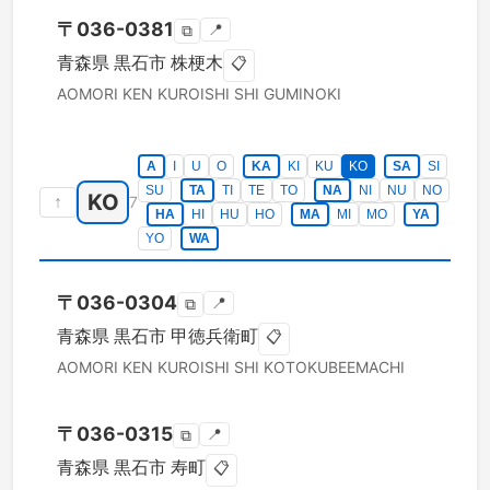
〒
036-0381
📍
⧉
青森県
黒石市
株梗木
📋
AOMORI KEN
KUROISHI SHI
GUMINOKI
A
I
U
O
KA
KI
KU
KO
SA
SI
SU
TA
TI
TE
TO
NA
NI
NU
NO
KO
↑
7
HA
HI
HU
HO
MA
MI
MO
YA
YO
WA
〒
036-0304
📍
⧉
青森県
黒石市
甲徳兵衛町
📋
AOMORI KEN
KUROISHI SHI
KOTOKUBEEMACHI
〒
036-0315
📍
⧉
青森県
黒石市
寿町
📋