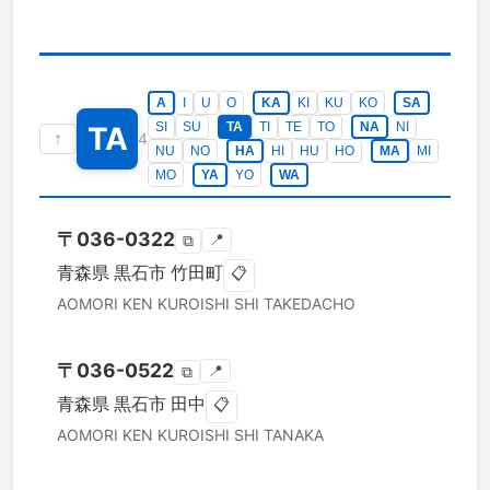
A
I
U
O
KA
KI
KU
KO
SA
SI
SU
TA
TI
TE
TO
NA
NI
TA
↑
4
NU
NO
HA
HI
HU
HO
MA
MI
MO
YA
YO
WA
〒
036-0322
📍
⧉
青森県
黒石市
竹田町
📋
AOMORI KEN
KUROISHI SHI
TAKEDACHO
〒
036-0522
📍
⧉
青森県
黒石市
田中
📋
AOMORI KEN
KUROISHI SHI
TANAKA