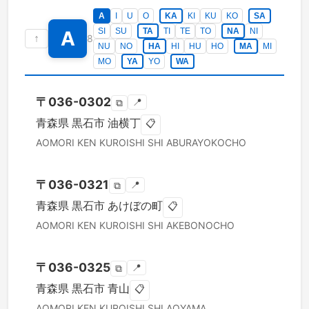
A
I
U
O
KA
KI
KU
KO
SA
SI
SU
TA
TI
TE
TO
NA
NI
A
↑
8
NU
NO
HA
HI
HU
HO
MA
MI
MO
YA
YO
WA
〒
036-0302
📍
⧉
青森県
黒石市
油横丁
📋
AOMORI KEN
KUROISHI SHI
ABURAYOKOCHO
〒
036-0321
📍
⧉
青森県
黒石市
あけぼの町
📋
AOMORI KEN
KUROISHI SHI
AKEBONOCHO
〒
036-0325
📍
⧉
青森県
黒石市
青山
📋
AOMORI KEN
KUROISHI SHI
AOYAMA