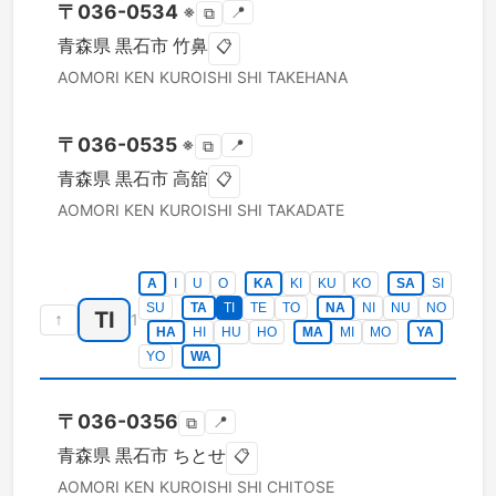
〒
036-0534
※
📍
⧉
青森県
黒石市
竹鼻
📋
AOMORI KEN
KUROISHI SHI
TAKEHANA
〒
036-0535
※
📍
⧉
青森県
黒石市
高舘
📋
AOMORI KEN
KUROISHI SHI
TAKADATE
A
I
U
O
KA
KI
KU
KO
SA
SI
SU
TA
TI
TE
TO
NA
NI
NU
NO
TI
↑
1
HA
HI
HU
HO
MA
MI
MO
YA
YO
WA
〒
036-0356
📍
⧉
青森県
黒石市
ちとせ
📋
AOMORI KEN
KUROISHI SHI
CHITOSE