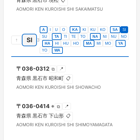
青森県
黒石市
境松
📋
AOMORI KEN
KUROISHI SHI
SAKAIMATSU
A
I
U
O
KA
KI
KU
KO
SA
SI
SU
TA
TI
TE
TO
NA
NI
NU
NO
SI
↑
3
HA
HI
HU
HO
MA
MI
MO
YA
YO
WA
〒
036-0312
📍
⧉
青森県
黒石市
昭和町
📋
AOMORI KEN
KUROISHI SHI
SHOWACHO
〒
036-0414
※
📍
⧉
青森県
黒石市
下山形
📋
AOMORI KEN
KUROISHI SHI
SHIMOYAMAGATA