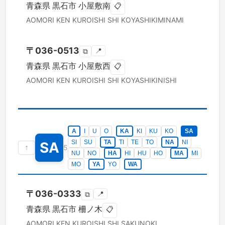
青森県
黒石市
小屋敷南
📋
AOMORI KEN
KUROISHI SHI
KOYASHIKIMINAMI
〒
036-0513
📍
⧉
青森県
黒石市
小屋敷西
📋
AOMORI KEN
KUROISHI SHI
KOYASHIKINISHI
A
I
U
O
KA
KI
KU
KO
SA
SI
SU
TA
TI
TE
TO
NA
NI
SA
↑
5
NU
NO
HA
HI
HU
HO
MA
MI
MO
YA
YO
WA
〒
036-0333
📍
⧉
青森県
黒石市
柵ノ木
📋
AOMORI KEN
KUROISHI SHI
SAKUNOKI