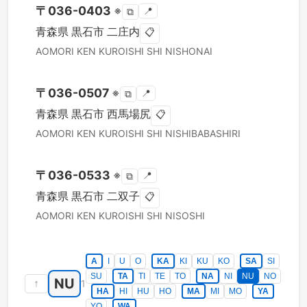
〒
036-0403
※
📍
⧉
青森県
黒石市
二庄内
📋
AOMORI KEN
KUROISHI SHI
NISHONAI
〒
036-0507
※
📍
⧉
青森県
黒石市
西馬場尻
📋
AOMORI KEN
KUROISHI SHI
NISHIBABASHIRI
〒
036-0533
※
📍
⧉
青森県
黒石市
二双子
📋
AOMORI KEN
KUROISHI SHI
NISOSHI
A
I
U
O
KA
KI
KU
KO
SA
SI
SU
TA
TI
TE
TO
NA
NI
NU
NO
NU
↑
1
HA
HI
HU
HO
MA
MI
MO
YA
YO
WA