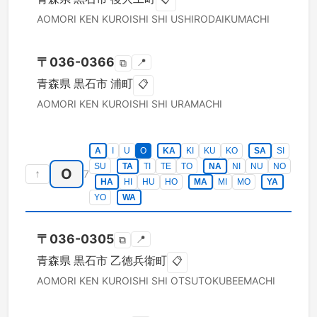
AOMORI KEN
KUROISHI SHI
USHIRODAIKUMACHI
〒
036-0366
📍
⧉
青森県
黒石市
浦町
📋
AOMORI KEN
KUROISHI SHI
URAMACHI
A
I
U
O
KA
KI
KU
KO
SA
SI
SU
TA
TI
TE
TO
NA
NI
NU
NO
O
↑
7
HA
HI
HU
HO
MA
MI
MO
YA
YO
WA
〒
036-0305
📍
⧉
青森県
黒石市
乙徳兵衛町
📋
AOMORI KEN
KUROISHI SHI
OTSUTOKUBEEMACHI