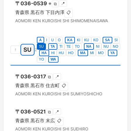
〒
036-0539
※
📍
⧉
青森県
黒石市
下目内澤
📋
AOMORI KEN
KUROISHI SHI
SHIMOMENAISAWA
A
I
U
O
KA
KI
KU
KO
SA
SI
SU
TA
TI
TE
TO
NA
NI
NU
NO
SU
↑
2
HA
HI
HU
HO
MA
MI
MO
YA
YO
WA
〒
036-0317
📍
⧉
青森県
黒石市
住吉町
📋
AOMORI KEN
KUROISHI SHI
SUMIYOSHICHO
〒
036-0521
📍
⧉
青森県
黒石市
末広
📋
AOMORI KEN
KUROISHI SHI
SUEHIRO