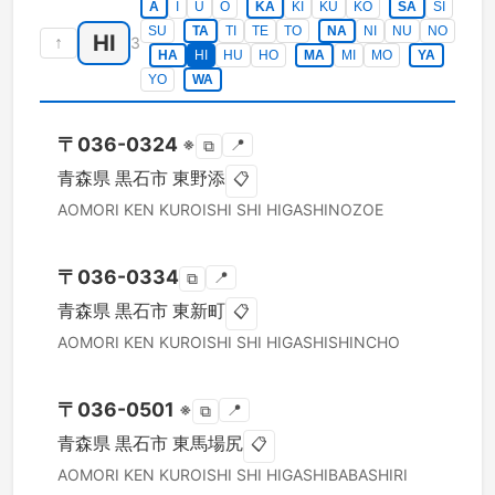
A
I
U
O
KA
KI
KU
KO
SA
SI
SU
TA
TI
TE
TO
NA
NI
NU
NO
HI
↑
3
HA
HI
HU
HO
MA
MI
MO
YA
YO
WA
〒
036-0324
※
📍
⧉
青森県
黒石市
東野添
📋
AOMORI KEN
KUROISHI SHI
HIGASHINOZOE
〒
036-0334
📍
⧉
青森県
黒石市
東新町
📋
AOMORI KEN
KUROISHI SHI
HIGASHISHINCHO
〒
036-0501
※
📍
⧉
青森県
黒石市
東馬場尻
📋
AOMORI KEN
KUROISHI SHI
HIGASHIBABASHIRI