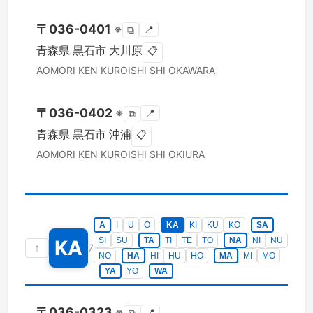
〒
036-0401
※
📍
⧉
青森県
黒石市
大川原
📋
AOMORI KEN
KUROISHI SHI
OKAWARA
〒
036-0402
※
📍
⧉
青森県
黒石市
沖浦
📋
AOMORI KEN
KUROISHI SHI
OKIURA
A
I
U
O
KA
KI
KU
KO
SA
SI
SU
TA
TI
TE
TO
NA
NI
NU
KA
↑
7
NO
HA
HI
HU
HO
MA
MI
MO
YA
YO
WA
〒
036-0323
※
📍