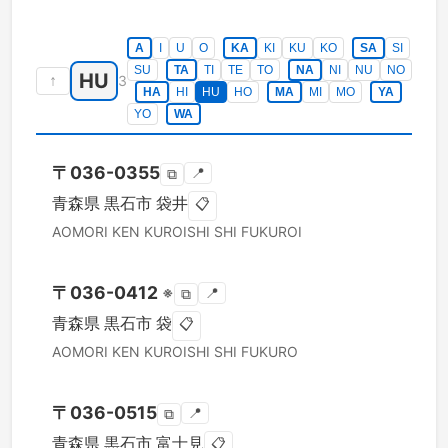
A
I
U
O
KA
KI
KU
KO
SA
SI
SU
TA
TI
TE
TO
NA
NI
NU
NO
HU
↑
3
HA
HI
HU
HO
MA
MI
MO
YA
YO
WA
〒
036-0355
📍
⧉
青森県
黒石市
袋井
📋
AOMORI KEN
KUROISHI SHI
FUKUROI
〒
036-0412
※
📍
⧉
青森県
黒石市
袋
📋
AOMORI KEN
KUROISHI SHI
FUKURO
〒
036-0515
📍
⧉
青森県
黒石市
富士見
📋