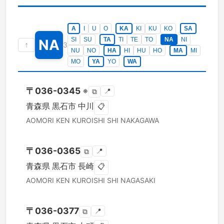
A
I
U
O
KA
KI
KU
KO
SA
SI
SU
TA
TI
TE
TO
NA
NI
NA
↑
3
NU
NO
HA
HI
HU
HO
MA
MI
MO
YA
YO
WA
〒
036-0345
※
📍
⧉
青森県
黒石市
中川
📋
AOMORI KEN
KUROISHI SHI
NAKAGAWA
〒
036-0365
📍
⧉
青森県
黒石市
長崎
📋
AOMORI KEN
KUROISHI SHI
NAGASAKI
〒
036-0377
📍
⧉