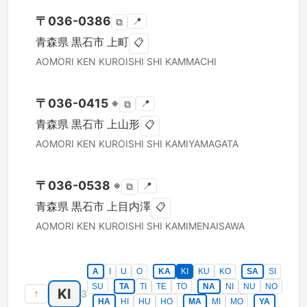
〒
036-0386
📍
⧉
青森県
黒石市
上町
📋
AOMORI KEN
KUROISHI SHI
KAMMACHI
〒
036-0415
※
📍
⧉
青森県
黒石市
上山形
📋
AOMORI KEN
KUROISHI SHI
KAMIYAMAGATA
〒
036-0538
※
📍
⧉
青森県
黒石市
上目内澤
📋
AOMORI KEN
KUROISHI SHI
KAMIMENAISAWA
A
I
U
O
KA
KI
KU
KO
SA
SI
SU
TA
TI
TE
TO
NA
NI
NU
NO
KI
↑
3
HA
HI
HU
HO
MA
MI
MO
YA