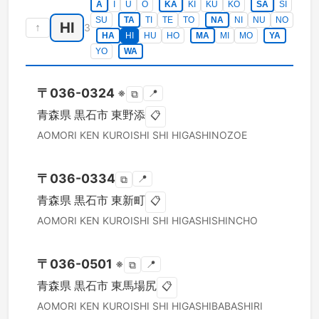
A
I
U
O
KA
KI
KU
KO
SA
SI
SU
TA
TI
TE
TO
NA
NI
NU
NO
HI
↑
3
HA
HI
HU
HO
MA
MI
MO
YA
YO
WA
〒
036-0324
※
📍
⧉
青森県
黒石市
東野添
📋
AOMORI KEN
KUROISHI SHI
HIGASHINOZOE
〒
036-0334
📍
⧉
青森県
黒石市
東新町
📋
AOMORI KEN
KUROISHI SHI
HIGASHISHINCHO
〒
036-0501
※
📍
⧉
青森県
黒石市
東馬場尻
📋
AOMORI KEN
KUROISHI SHI
HIGASHIBABASHIRI