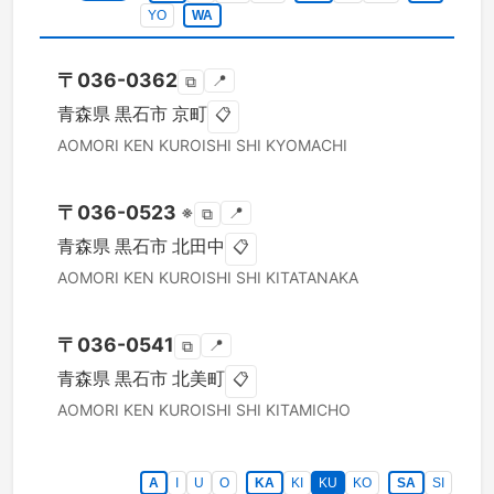
YO
WA
〒
036-0362
📍
⧉
青森県
黒石市
京町
📋
AOMORI KEN
KUROISHI SHI
KYOMACHI
〒
036-0523
※
📍
⧉
青森県
黒石市
北田中
📋
AOMORI KEN
KUROISHI SHI
KITATANAKA
〒
036-0541
📍
⧉
青森県
黒石市
北美町
📋
AOMORI KEN
KUROISHI SHI
KITAMICHO
A
I
U
O
KA
KI
KU
KO
SA
SI