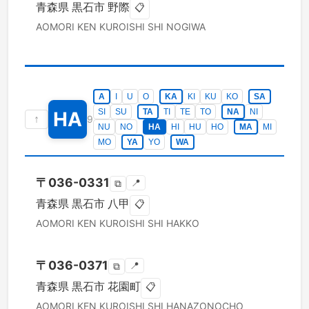
青森県
黒石市
野際
📋
AOMORI KEN
KUROISHI SHI
NOGIWA
A
I
U
O
KA
KI
KU
KO
SA
SI
SU
TA
TI
TE
TO
NA
NI
HA
↑
9
NU
NO
HA
HI
HU
HO
MA
MI
MO
YA
YO
WA
〒
036-0331
📍
⧉
青森県
黒石市
八甲
📋
AOMORI KEN
KUROISHI SHI
HAKKO
〒
036-0371
📍
⧉
青森県
黒石市
花園町
📋
AOMORI KEN
KUROISHI SHI
HANAZONOCHO