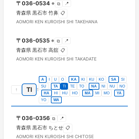
〒
036-0534
※
📍
⧉
青森県
黒石市
竹鼻
📋
AOMORI KEN
KUROISHI SHI
TAKEHANA
〒
036-0535
※
📍
⧉
青森県
黒石市
高舘
📋
AOMORI KEN
KUROISHI SHI
TAKADATE
A
I
U
O
KA
KI
KU
KO
SA
SI
SU
TA
TI
TE
TO
NA
NI
NU
NO
TI
↑
1
HA
HI
HU
HO
MA
MI
MO
YA
YO
WA
〒
036-0356
📍
⧉
青森県
黒石市
ちとせ
📋
AOMORI KEN
KUROISHI SHI
CHITOSE