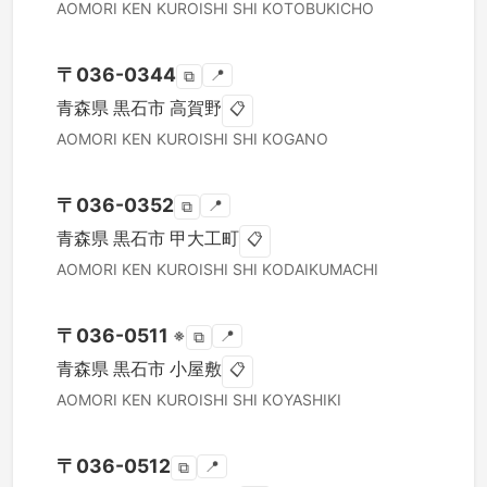
AOMORI KEN
KUROISHI SHI
KOTOBUKICHO
〒
036-0344
📍
⧉
青森県
黒石市
高賀野
📋
AOMORI KEN
KUROISHI SHI
KOGANO
〒
036-0352
📍
⧉
青森県
黒石市
甲大工町
📋
AOMORI KEN
KUROISHI SHI
KODAIKUMACHI
〒
036-0511
※
📍
⧉
青森県
黒石市
小屋敷
📋
AOMORI KEN
KUROISHI SHI
KOYASHIKI
〒
036-0512
📍
⧉