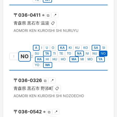
〒
036-0411
※
📍
⧉
青森県
黒石市
温湯
📋
AOMORI KEN
KUROISHI SHI
NURUYU
A
I
U
O
KA
KI
KU
KO
SA
SI
SU
TA
TI
TE
TO
NA
NI
NU
NO
NO
↑
2
HA
HI
HU
HO
MA
MI
MO
YA
YO
WA
〒
036-0326
📍
⧉
青森県
黒石市
野添町
📋
AOMORI KEN
KUROISHI SHI
NOZOECHO
〒
036-0542
※
📍
⧉