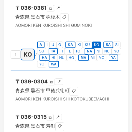
〒
036-0381
📍
⧉
青森県
黒石市
株梗木
📋
AOMORI KEN
KUROISHI SHI
GUMINOKI
A
I
U
O
KA
KI
KU
KO
SA
SI
SU
TA
TI
TE
TO
NA
NI
NU
NO
KO
↑
7
HA
HI
HU
HO
MA
MI
MO
YA
YO
WA
〒
036-0304
📍
⧉
青森県
黒石市
甲徳兵衛町
📋
AOMORI KEN
KUROISHI SHI
KOTOKUBEEMACHI
〒
036-0315
📍
⧉
青森県
黒石市
寿町
📋