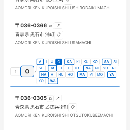
AOMORI KEN
KUROISHI SHI
USHIRODAIKUMACHI
〒
036-0366
📍
⧉
青森県
黒石市
浦町
📋
AOMORI KEN
KUROISHI SHI
URAMACHI
A
I
U
O
KA
KI
KU
KO
SA
SI
SU
TA
TI
TE
TO
NA
NI
NU
NO
O
↑
7
HA
HI
HU
HO
MA
MI
MO
YA
YO
WA
〒
036-0305
📍
⧉
青森県
黒石市
乙徳兵衛町
📋
AOMORI KEN
KUROISHI SHI
OTSUTOKUBEEMACHI