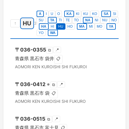
A
I
U
O
KA
KI
KU
KO
SA
SI
SU
TA
TI
TE
TO
NA
NI
NU
NO
HU
↑
3
HA
HI
HU
HO
MA
MI
MO
YA
YO
WA
〒
036-0355
📍
⧉
青森県
黒石市
袋井
📋
AOMORI KEN
KUROISHI SHI
FUKUROI
〒
036-0412
※
📍
⧉
青森県
黒石市
袋
📋
AOMORI KEN
KUROISHI SHI
FUKURO
〒
036-0515
📍
⧉
青森県
黒石市
富士見
📋