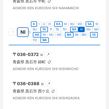
青森県
黒石市
中町
📋
AOMORI KEN
KUROISHI SHI
NAKAMACHI
A
I
U
O
KA
KI
KU
KO
SA
SI
SU
TA
TI
TE
TO
NA
NI
NU
NO
NI
↑
5
HA
HI
HU
HO
MA
MI
MO
YA
YO
WA
〒
036-0372
📍
⧉
青森県
黒石市
錦町
📋
AOMORI KEN
KUROISHI SHI
NISHIKICHO
〒
036-0388
📍
⧉
青森県
黒石市
西ケ丘
📋
AOMORI KEN
KUROISHI SHI
NISHIGAOKA