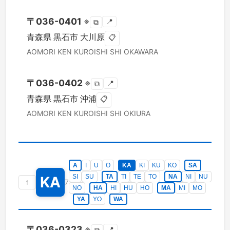
〒
036-0401
※
📍
⧉
青森県
黒石市
大川原
📋
AOMORI KEN
KUROISHI SHI
OKAWARA
〒
036-0402
※
📍
⧉
青森県
黒石市
沖浦
📋
AOMORI KEN
KUROISHI SHI
OKIURA
A
I
U
O
KA
KI
KU
KO
SA
SI
SU
TA
TI
TE
TO
NA
NI
NU
KA
↑
7
NO
HA
HI
HU
HO
MA
MI
MO
YA
YO
WA
〒
036-0323
※
📍