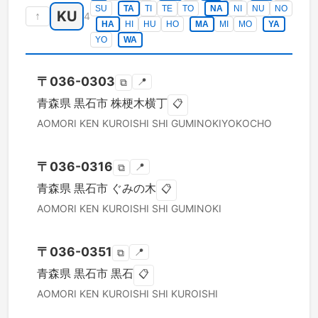
SU
TA
TI
TE
TO
NA
NI
NU
NO
KU
↑
4
HA
HI
HU
HO
MA
MI
MO
YA
YO
WA
〒
036-0303
📍
⧉
青森県
黒石市
株梗木横丁
📋
AOMORI KEN
KUROISHI SHI
GUMINOKIYOKOCHO
〒
036-0316
📍
⧉
青森県
黒石市
ぐみの木
📋
AOMORI KEN
KUROISHI SHI
GUMINOKI
〒
036-0351
📍
⧉
青森県
黒石市
黒石
📋
AOMORI KEN
KUROISHI SHI
KUROISHI