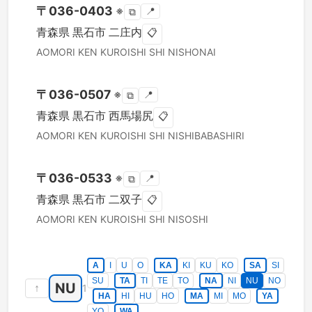
〒
036-0403
※
📍
⧉
青森県
黒石市
二庄内
📋
AOMORI KEN
KUROISHI SHI
NISHONAI
〒
036-0507
※
📍
⧉
青森県
黒石市
西馬場尻
📋
AOMORI KEN
KUROISHI SHI
NISHIBABASHIRI
〒
036-0533
※
📍
⧉
青森県
黒石市
二双子
📋
AOMORI KEN
KUROISHI SHI
NISOSHI
A
I
U
O
KA
KI
KU
KO
SA
SI
SU
TA
TI
TE
TO
NA
NI
NU
NO
NU
↑
1
HA
HI
HU
HO
MA
MI
MO
YA
YO
WA