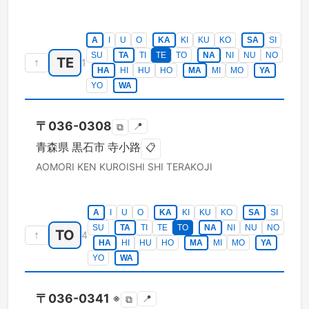
A
I
U
O
KA
KI
KU
KO
SA
SI
SU
TA
TI
TE
TO
NA
NI
NU
NO
TE
↑
1
HA
HI
HU
HO
MA
MI
MO
YA
YO
WA
〒
036-0308
📍
⧉
青森県
黒石市
寺小路
📋
AOMORI KEN
KUROISHI SHI
TERAKOJI
A
I
U
O
KA
KI
KU
KO
SA
SI
SU
TA
TI
TE
TO
NA
NI
NU
NO
TO
↑
4
HA
HI
HU
HO
MA
MI
MO
YA
YO
WA
〒
036-0341
※
📍
⧉