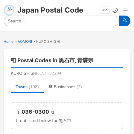
Japan Postal Code
🌙
☰
JP
🔍
Home
>
AOMORI
>
KUROISHI SHI
📮
Postal Codes in 黒石市, 青森県
KUROISHISHI
JIS:
02204
Towns
(
108
)
🏣
Businesses
(
2
)
〒
036-0300
⧉
If not listed below for 黒石市