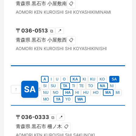
青森県
黒石市
小屋敷南
📋
AOMORI KEN
KUROISHI SHI
KOYASHIKIMINAMI
〒
036-0513
📍
⧉
青森県
黒石市
小屋敷西
📋
AOMORI KEN
KUROISHI SHI
KOYASHIKINISHI
A
I
U
O
KA
KI
KU
KO
SA
SI
SU
TA
TI
TE
TO
NA
NI
SA
↑
5
NU
NO
HA
HI
HU
HO
MA
MI
MO
YA
YO
WA
〒
036-0333
📍
⧉
青森県
黒石市
柵ノ木
📋
AOMORI KEN
KUROISHI SHI
SAKUNOKI