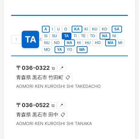
A
I
U
O
KA
KI
KU
KO
SA
SI
SU
TA
TI
TE
TO
NA
NI
TA
↑
4
NU
NO
HA
HI
HU
HO
MA
MI
MO
YA
YO
WA
〒
036-0322
📍
⧉
青森県
黒石市
竹田町
📋
AOMORI KEN
KUROISHI SHI
TAKEDACHO
〒
036-0522
📍
⧉
青森県
黒石市
田中
📋
AOMORI KEN
KUROISHI SHI
TANAKA