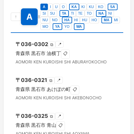
A
I
U
O
KA
KI
KU
KO
SA
SI
SU
TA
TI
TE
TO
NA
NI
A
↑
8
NU
NO
HA
HI
HU
HO
MA
MI
MO
YA
YO
WA
〒
036-0302
📍
⧉
青森県
黒石市
油横丁
📋
AOMORI KEN
KUROISHI SHI
ABURAYOKOCHO
〒
036-0321
📍
⧉
青森県
黒石市
あけぼの町
📋
AOMORI KEN
KUROISHI SHI
AKEBONOCHO
〒
036-0325
📍
⧉
青森県
黒石市
青山
📋
AOMORI KEN
KUROISHI SHI
AOYAMA