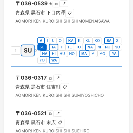
〒
036-0539
※
📍
⧉
青森県
黒石市
下目内澤
📋
AOMORI KEN
KUROISHI SHI
SHIMOMENAISAWA
A
I
U
O
KA
KI
KU
KO
SA
SI
SU
TA
TI
TE
TO
NA
NI
NU
NO
SU
↑
2
HA
HI
HU
HO
MA
MI
MO
YA
YO
WA
〒
036-0317
📍
⧉
青森県
黒石市
住吉町
📋
AOMORI KEN
KUROISHI SHI
SUMIYOSHICHO
〒
036-0521
📍
⧉
青森県
黒石市
末広
📋
AOMORI KEN
KUROISHI SHI
SUEHIRO