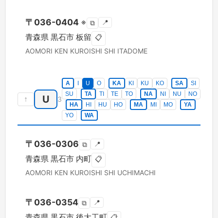
〒
036-0404
※
📍
⧉
青森県
黒石市
板留
📋
AOMORI KEN
KUROISHI SHI
ITADOME
A
I
U
O
KA
KI
KU
KO
SA
SI
SU
TA
TI
TE
TO
NA
NI
NU
NO
U
↑
3
HA
HI
HU
HO
MA
MI
MO
YA
YO
WA
〒
036-0306
📍
⧉
青森県
黒石市
内町
📋
AOMORI KEN
KUROISHI SHI
UCHIMACHI
〒
036-0354
📍
⧉
青森県
黒石市
後大工町
📋