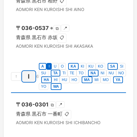
青森県
黒石市
相野
📋
AOMORI KEN
KUROISHI SHI
AINO
〒
036-0537
※
📍
⧉
青森県
黒石市
赤坂
📋
AOMORI KEN
KUROISHI SHI
AKASAKA
A
I
U
O
KA
KI
KU
KO
SA
SI
SU
TA
TI
TE
TO
NA
NI
NU
NO
I
↑
6
HA
HI
HU
HO
MA
MI
MO
YA
YO
WA
〒
036-0301
📍
⧉
青森県
黒石市
一番町
📋
AOMORI KEN
KUROISHI SHI
ICHIBANCHO