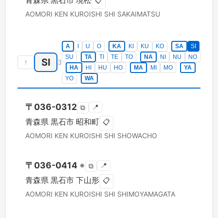
青森県
黒石市
境松
📋
AOMORI KEN
KUROISHI SHI
SAKAIMATSU
A
I
U
O
KA
KI
KU
KO
SA
SI
SU
TA
TI
TE
TO
NA
NI
NU
NO
SI
↑
3
HA
HI
HU
HO
MA
MI
MO
YA
YO
WA
〒
036-0312
📍
⧉
青森県
黒石市
昭和町
📋
AOMORI KEN
KUROISHI SHI
SHOWACHO
〒
036-0414
※
📍
⧉
青森県
黒石市
下山形
📋
AOMORI KEN
KUROISHI SHI
SHIMOYAMAGATA