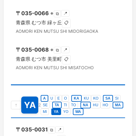
〒
035-0066
※
📍
⧉
青森県
むつ市
緑ヶ丘
📋
AOMORI KEN
MUTSU SHI
MIDORIGAOKA
〒
035-0068
※
📍
⧉
青森県
むつ市
美里町
📋
AOMORI KEN
MUTSU SHI
MISATOCHO
A
U
E
O
KA
KU
KO
SA
SI
YA
↑
2
SE
TA
TI
TO
NA
HU
HO
MA
MI
YA
YO
WA
〒
035-0031
📍
⧉