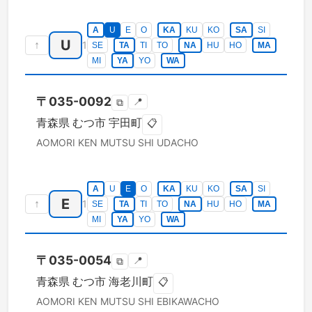
A
U
E
O
KA
KU
KO
SA
SI
U
↑
1
SE
TA
TI
TO
NA
HU
HO
MA
MI
YA
YO
WA
〒
035-0092
📍
⧉
青森県
むつ市
宇田町
📋
AOMORI KEN
MUTSU SHI
UDACHO
A
U
E
O
KA
KU
KO
SA
SI
E
↑
1
SE
TA
TI
TO
NA
HU
HO
MA
MI
YA
YO
WA
〒
035-0054
📍
⧉
青森県
むつ市
海老川町
📋
AOMORI KEN
MUTSU SHI
EBIKAWACHO