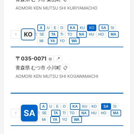
AOMORI KEN
MUTSU SHI
KURIYAMACHO
A
U
E
O
KA
KU
KO
SA
SI
KO
↑
1
SE
TA
TI
TO
NA
HU
HO
MA
MI
YA
YO
WA
〒
035-0071
📍
⧉
青森県
むつ市
小川町
📋
AOMORI KEN
MUTSU SHI
KOGAWAMACHI
A
U
E
O
KA
KU
KO
SA
SI
SA
↑
1
SE
TA
TI
TO
NA
HU
HO
MA
MI
YA
YO
WA