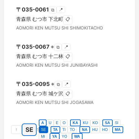
〒
035-0061
📍
⧉
青森県
むつ市
下北町
📋
AOMORI KEN
MUTSU SHI
SHIMOKITACHO
〒
035-0067
※
📍
⧉
青森県
むつ市
十二林
📋
AOMORI KEN
MUTSU SHI
JUNIBAYASHI
〒
035-0095
※
📍
⧉
青森県
むつ市
城ケ沢
📋
AOMORI KEN
MUTSU SHI
JOGASAWA
A
U
E
O
KA
KU
KO
SA
SI
SE
↑
1
SE
TA
TI
TO
NA
HU
HO
MA
MI
YA
YO
WA