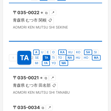
〒
035-0022
※
📍
⧉
青森県
むつ市
関根
📋
AOMORI KEN
MUTSU SHI
SEKINE
A
U
E
O
KA
KU
KO
SA
SI
TA
↑
2
SE
TA
TI
TO
NA
HU
HO
MA
MI
YA
YO
WA
〒
035-0021
※
📍
⧉
青森県
むつ市
田名部
📋
AOMORI KEN
MUTSU SHI
TANABU
〒
035-0034
📍
⧉