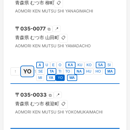
青森県
むつ市
柳町
📋
AOMORI KEN
MUTSU SHI
YANAGIMACHI
〒
035-0077
📍
⧉
青森県
むつ市
山田町
📋
AOMORI KEN
MUTSU SHI
YAMADACHO
A
U
E
O
KA
KU
KO
SA
SI
YO
↑
1
SE
TA
TI
TO
NA
HU
HO
MA
MI
YA
YO
WA
〒
035-0033
📍
⧉
青森県
むつ市
横迎町
📋
AOMORI KEN
MUTSU SHI
YOKOMUKAIMACHI