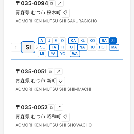
〒
035-0094
📍
⧉
青森県
むつ市
桜木町
📋
AOMORI KEN
MUTSU SHI
SAKURAGICHO
A
U
E
O
KA
KU
KO
SA
SI
SI
↑
5
SE
TA
TI
TO
NA
HU
HO
MA
MI
YA
YO
WA
〒
035-0051
📍
⧉
青森県
むつ市
新町
📋
AOMORI KEN
MUTSU SHI
SHIMMACHI
〒
035-0052
📍
⧉
青森県
むつ市
昭和町
📋
AOMORI KEN
MUTSU SHI
SHOWACHO