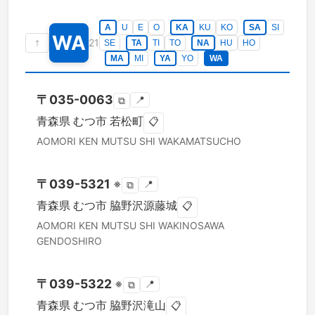
A
U
E
O
KA
KU
KO
SA
SI
WA
↑
21
SE
TA
TI
TO
NA
HU
HO
MA
MI
YA
YO
WA
〒
035-0063
📍
⧉
青森県
むつ市
若松町
📋
AOMORI KEN
MUTSU SHI
WAKAMATSUCHO
〒
039-5321
※
📍
⧉
青森県
むつ市
脇野沢源藤城
📋
AOMORI KEN
MUTSU SHI
WAKINOSAWA
GENDOSHIRO
〒
039-5322
※
📍
⧉
青森県
むつ市
脇野沢滝山
📋