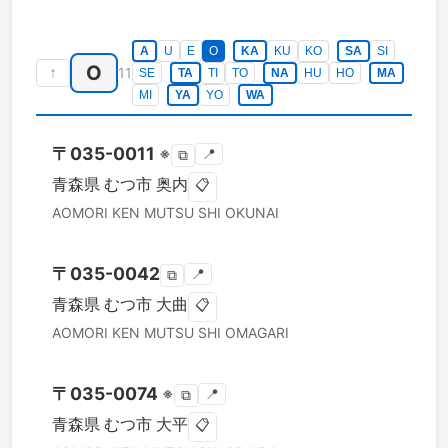
A
U
E
O
KA
KU
KO
SA
SI
O
↑
11
SE
TA
TI
TO
NA
HU
HO
MA
MI
YA
YO
WA
〒
035-0011
※
📍
⧉
青森県
むつ市
奥内
📋
AOMORI KEN
MUTSU SHI
OKUNAI
〒
035-0042
📍
⧉
青森県
むつ市
大曲
📋
AOMORI KEN
MUTSU SHI
OMAGARI
〒
035-0074
※
📍
⧉
青森県
むつ市
大平
📋