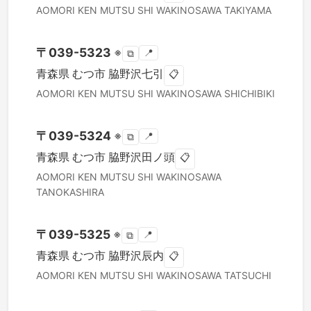
AOMORI KEN
MUTSU SHI
WAKINOSAWA TAKIYAMA
〒
039-5323
※
📍
⧉
青森県
むつ市
脇野沢七引
📋
AOMORI KEN
MUTSU SHI
WAKINOSAWA SHICHIBIKI
〒
039-5324
※
📍
⧉
青森県
むつ市
脇野沢田ノ頭
📋
AOMORI KEN
MUTSU SHI
WAKINOSAWA
TANOKASHIRA
〒
039-5325
※
📍
⧉
青森県
むつ市
脇野沢辰内
📋
AOMORI KEN
MUTSU SHI
WAKINOSAWA TATSUCHI