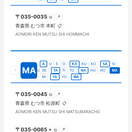
〒
035-0035
📍
⧉
青森県
むつ市
本町
📋
AOMORI KEN
MUTSU SHI
HOMMACHI
A
U
E
O
KA
KU
KO
SA
SI
MA
↑
4
SE
TA
TI
TO
NA
HU
HO
MA
MI
YA
YO
WA
〒
035-0045
📍
⧉
青森県
むつ市
松原町
📋
AOMORI KEN
MUTSU SHI
MATSUBARACHO
〒
035-0065
※
📍
⧉