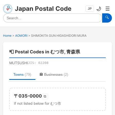
Japan Postal Code
🌙
☰
JP
🔍
Home
>
AOMORI
>
SHIMOKITA GUN HIGASHIDORI MURA
📮
Postal Codes in むつ市, 青森県
MUTSUSHI
JIS:
02208
Towns
(
79
)
🏣
Businesses
(
2
)
〒
035-0000
⧉
If not listed below for むつ市