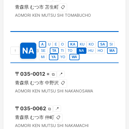
青森県
むつ市
苫生町
📋
AOMORI KEN
MUTSU SHI
TOMABUCHO
A
U
E
O
KA
KU
KO
SA
SI
NA
↑
3
SE
TA
TI
TO
NA
HU
HO
MA
MI
YA
YO
WA
〒
035-0012
※
📍
⧉
青森県
むつ市
中野沢
📋
AOMORI KEN
MUTSU SHI
NAKANOSAWA
〒
035-0062
📍
⧉
青森県
むつ市
仲町
📋
AOMORI KEN
MUTSU SHI
NAKAMACHI