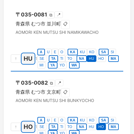
〒
035-0081
📍
⧉
青森県
むつ市
並川町
📋
AOMORI KEN
MUTSU SHI
NAMIKAWACHO
A
U
E
O
KA
KU
KO
SA
SI
HU
↑
1
SE
TA
TI
TO
NA
HU
HO
MA
MI
YA
YO
WA
〒
035-0082
📍
⧉
青森県
むつ市
文京町
📋
AOMORI KEN
MUTSU SHI
BUNKYOCHO
A
U
E
O
KA
KU
KO
SA
SI
HO
↑
1
SE
TA
TI
TO
NA
HU
HO
MA
MI
YA
YO
WA