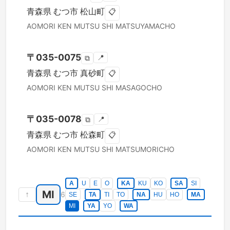
青森県
むつ市
松山町
📋
AOMORI KEN
MUTSU SHI
MATSUYAMACHO
〒
035-0075
📍
⧉
青森県
むつ市
真砂町
📋
AOMORI KEN
MUTSU SHI
MASAGOCHO
〒
035-0078
📍
⧉
青森県
むつ市
松森町
📋
AOMORI KEN
MUTSU SHI
MATSUMORICHO
A
U
E
O
KA
KU
KO
SA
SI
MI
↑
6
SE
TA
TI
TO
NA
HU
HO
MA
MI
YA
YO
WA