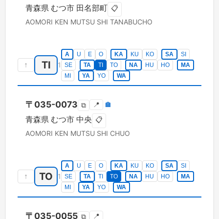
青森県
むつ市
田名部町
📋
AOMORI KEN
MUTSU SHI
TANABUCHO
A
U
E
O
KA
KU
KO
SA
SI
TI
↑
1
SE
TA
TI
TO
NA
HU
HO
MA
MI
YA
YO
WA
〒
035-0073
📍
🏣
⧉
青森県
むつ市
中央
📋
AOMORI KEN
MUTSU SHI
CHUO
A
U
E
O
KA
KU
KO
SA
SI
TO
↑
1
SE
TA
TI
TO
NA
HU
HO
MA
MI
YA
YO
WA
〒
035-0055
📍
⧉