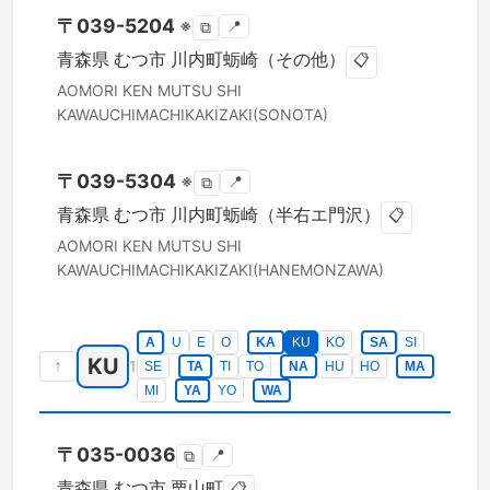
〒
039-5204
※
📍
⧉
青森県
むつ市
川内町蛎崎（その他）
📋
AOMORI KEN
MUTSU SHI
KAWAUCHIMACHIKAKIZAKI(SONOTA)
〒
039-5304
※
📍
⧉
青森県
むつ市
川内町蛎崎（半右エ門沢）
📋
AOMORI KEN
MUTSU SHI
KAWAUCHIMACHIKAKIZAKI(HANEMONZAWA)
A
U
E
O
KA
KU
KO
SA
SI
KU
↑
1
SE
TA
TI
TO
NA
HU
HO
MA
MI
YA
YO
WA
〒
035-0036
📍
⧉
青森県
むつ市
栗山町
📋