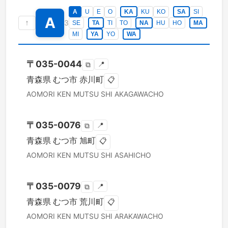
A
U
E
O
KA
KU
KO
SA
SI
A
↑
3
SE
TA
TI
TO
NA
HU
HO
MA
MI
YA
YO
WA
〒
035-0044
📍
⧉
青森県
むつ市
赤川町
📋
AOMORI KEN
MUTSU SHI
AKAGAWACHO
〒
035-0076
📍
⧉
青森県
むつ市
旭町
📋
AOMORI KEN
MUTSU SHI
ASAHICHO
〒
035-0079
📍
⧉
青森県
むつ市
荒川町
📋
AOMORI KEN
MUTSU SHI
ARAKAWACHO