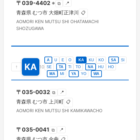
〒
039-4402
※
📍
⧉
青森県
むつ市
大畑町正津川
📋
AOMORI KEN
MUTSU SHI
OHATAMACHI
SHOZUGAWA
A
U
E
O
KA
KU
KO
SA
SI
KA
↑
10
SE
TA
TI
TO
NA
HU
HO
MA
MI
YA
YO
WA
〒
035-0032
📍
⧉
青森県
むつ市
上川町
📋
AOMORI KEN
MUTSU SHI
KAMIKAWACHO
〒
035-0041
📍
⧉
青森県
むつ市
金曲
📋