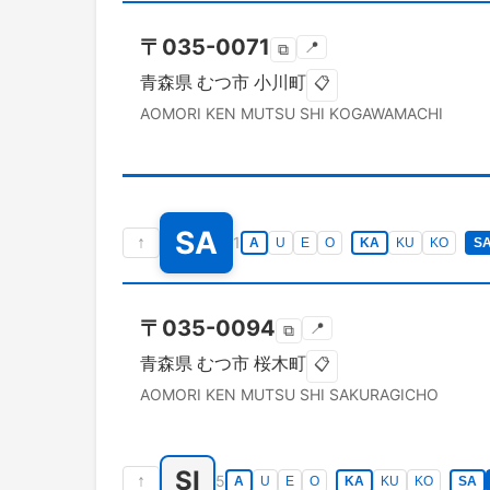
〒
035-0071
📍
⧉
青森県
むつ市
小川町
📋
AOMORI KEN
MUTSU SHI
KOGAWAMACHI
SA
↑
1
A
U
E
O
KA
KU
KO
S
〒
035-0094
📍
⧉
青森県
むつ市
桜木町
📋
AOMORI KEN
MUTSU SHI
SAKURAGICHO
SI
↑
5
A
U
E
O
KA
KU
KO
SA