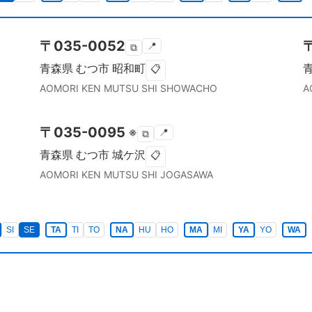
〒
035-0052
📍
⧉
青森県
むつ市
昭和町
📋
AOMORI KEN
MUTSU SHI
SHOWACHO
A
〒
035-0095
※
📍
⧉
青森県
むつ市
城ケ沢
📋
AOMORI KEN
MUTSU SHI
JOGASAWA
SI
SE
TA
TI
TO
NA
HU
HO
MA
MI
YA
YO
WA