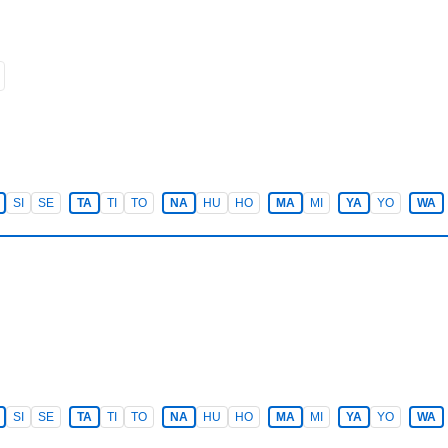
SI
SE
TA
TI
TO
NA
HU
HO
MA
MI
YA
YO
WA
SI
SE
TA
TI
TO
NA
HU
HO
MA
MI
YA
YO
WA