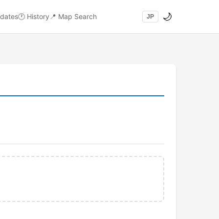
🌙
dates
🕐
History
📍
Map Search
JP