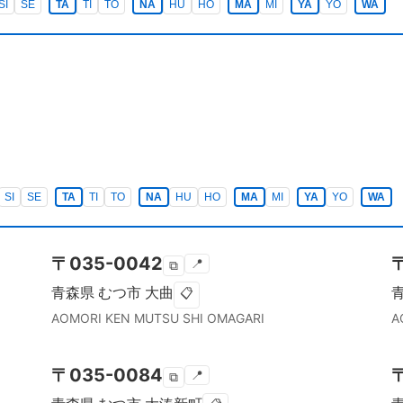
SI
SE
TA
TI
TO
NA
HU
HO
MA
MI
YA
YO
WA
SI
SE
TA
TI
TO
NA
HU
HO
MA
MI
YA
YO
WA
〒
035-0042
📍
⧉
青森県
むつ市
大曲
📋
AOMORI KEN
MUTSU SHI
OMAGARI
A
〒
035-0084
📍
⧉