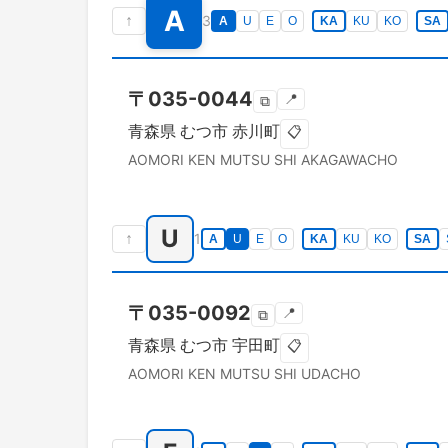
A
↑
3
A
U
E
O
KA
KU
KO
SA
〒
035-0044
📍
⧉
青森県
むつ市
赤川町
📋
AOMORI KEN
MUTSU SHI
AKAGAWACHO
U
↑
1
A
U
E
O
KA
KU
KO
SA
〒
035-0092
📍
⧉
青森県
むつ市
宇田町
📋
AOMORI KEN
MUTSU SHI
UDACHO