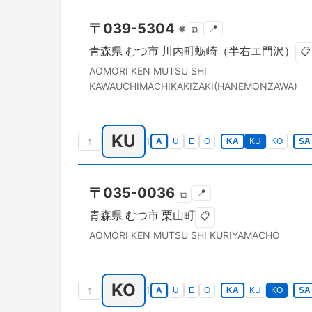
〒
039-5304
※
📍
⧉
青森県
むつ市
川内町蛎崎（半右エ門沢）
📋
AOMORI KEN
MUTSU SHI
KAWAUCHIMACHIKAKIZAKI(HANEMONZAWA)
KU
↑
1
A
U
E
O
KA
KU
KO
SA
〒
035-0036
📍
⧉
青森県
むつ市
栗山町
📋
AOMORI KEN
MUTSU SHI
KURIYAMACHO
KO
↑
1
A
U
E
O
KA
KU
KO
SA