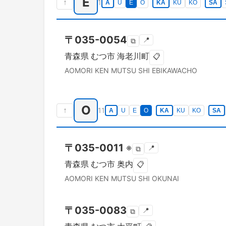
E
↑
1
A
U
E
O
KA
KU
KO
SA
〒
035-0054
📍
⧉
青森県
むつ市
海老川町
📋
AOMORI KEN
MUTSU SHI
EBIKAWACHO
O
↑
11
A
U
E
O
KA
KU
KO
SA
〒
035-0011
※
📍
⧉
青森県
むつ市
奥内
📋
AOMORI KEN
MUTSU SHI
OKUNAI
〒
035-0083
📍
⧉