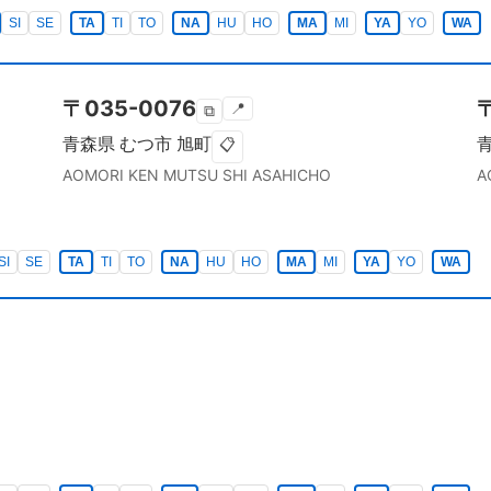
SI
SE
TA
TI
TO
NA
HU
HO
MA
MI
YA
YO
WA
〒
035-0076
📍
⧉
青森県
むつ市
旭町
📋
AOMORI KEN
MUTSU SHI
ASAHICHO
A
SI
SE
TA
TI
TO
NA
HU
HO
MA
MI
YA
YO
WA