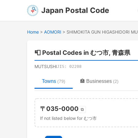
Japan Postal Code
Home
>
AOMORI
>
SHIMOKITA GUN HIGASHIDORI M
📮
Postal Codes in むつ市, 青森県
MUTSUSHI
JIS:
02208
Towns
🏣
Businesses
(
79
)
(
2
)
〒
035-0000
⧉
If not listed below for むつ市