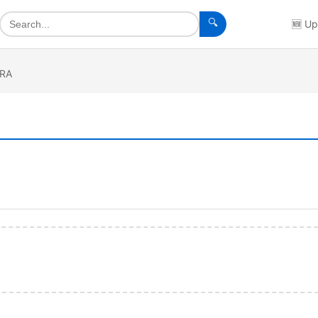
🔍
🆕
Up
URA