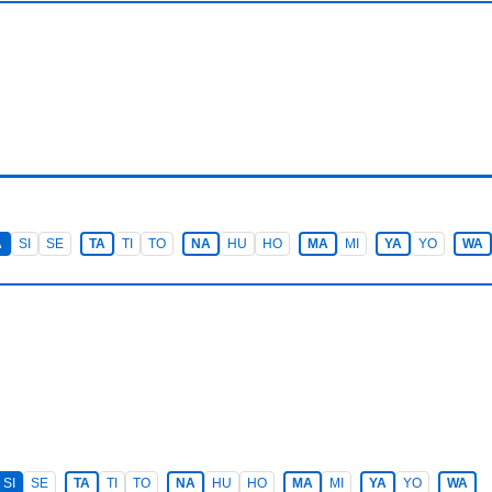
A
SI
SE
TA
TI
TO
NA
HU
HO
MA
MI
YA
YO
WA
SI
SE
TA
TI
TO
NA
HU
HO
MA
MI
YA
YO
WA