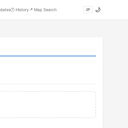
🌙
dates
🕐
History
📍
Map Search
JP