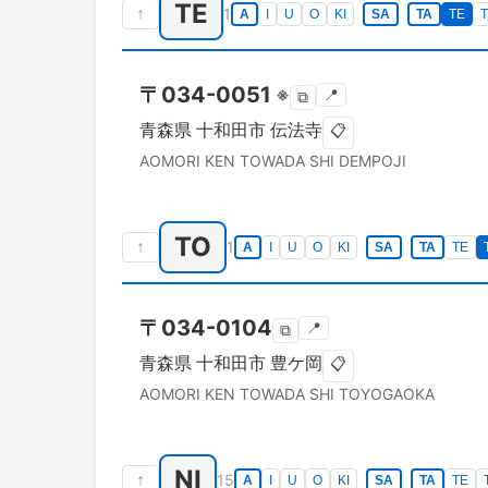
TE
↑
1
A
I
U
O
KI
SA
TA
TE
〒
034-0051
※
📍
⧉
青森県
十和田市
伝法寺
📋
AOMORI KEN
TOWADA SHI
DEMPOJI
TO
↑
1
A
I
U
O
KI
SA
TA
TE
〒
034-0104
📍
⧉
青森県
十和田市
豊ケ岡
📋
AOMORI KEN
TOWADA SHI
TOYOGAOKA
NI
↑
15
A
I
U
O
KI
SA
TA
TE