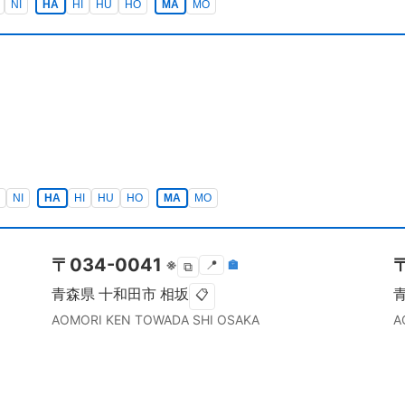
NI
HA
HI
HU
HO
MA
MO
NI
HA
HI
HU
HO
MA
MO
〒
034-0041
※
📍
🏣
⧉
青森県
十和田市
相坂
📋
AOMORI KEN
TOWADA SHI
OSAKA
A