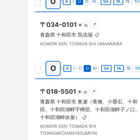
U
↑
1
A
I
U
O
KI
SA
TA
TE
TO
〒
034-0101
※
📍
⧉
青森県
十和田市
馬洗場
📋
AOMORI KEN
TOWADA SHI
UMAARAIBA
O
↑
5
A
I
U
O
KI
SA
TA
TE
TO
〒
018-5501
※
📍
⧉
青森県
十和田市
奥瀬（青撫、小畳石、十和
田、十和田湖畔宇樽部、十和田湖畔子ノ口、
十和田湖畔休屋）
📋
AOMORI KEN
TOWADA SHI
TOWADAKOHANYASUMIYA)