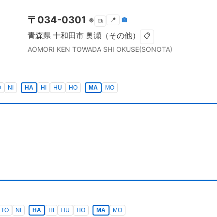
〒
034-0301
※
📍
🏣
⧉
青森県
十和田市
奥瀬（その他）
📋
AOMORI KEN
TOWADA SHI
OKUSE(SONOTA)
O
NI
HA
HI
HU
HO
MA
MO
TO
NI
HA
HI
HU
HO
MA
MO