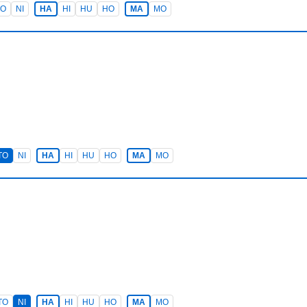
TO
NI
HA
HI
HU
HO
MA
MO
TO
NI
HA
HI
HU
HO
MA
MO
TO
NI
HA
HI
HU
HO
MA
MO