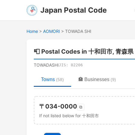
Japan Postal Code
Home
>
AOMORI
>
TOWADA SHI
📮
Postal Codes in 十和田市, 青森県
TOWADASHI
JIS:
02206
Towns
🏣
Businesses
(
58
)
(
9
)
〒
034-0000
⧉
If not listed below for 十和田市