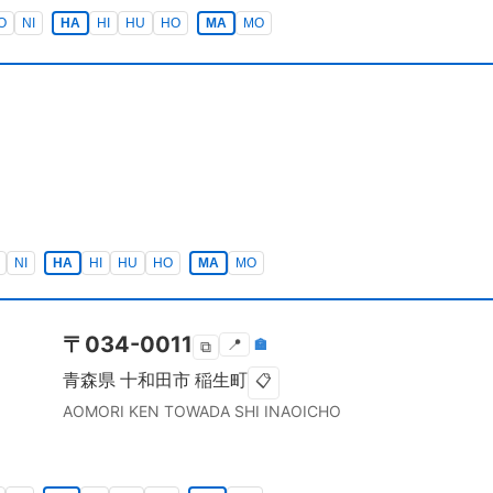
O
NI
HA
HI
HU
HO
MA
MO
NI
HA
HI
HU
HO
MA
MO
〒
034-0011
📍
🏣
⧉
青森県
十和田市
稲生町
📋
AOMORI KEN
TOWADA SHI
INAOICHO