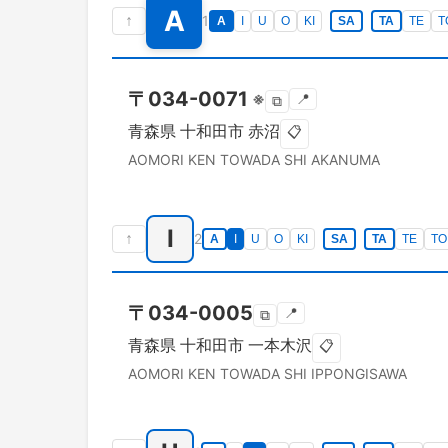
A
↑
1
A
I
U
O
KI
SA
TA
TE
T
〒
034-0071
※
📍
⧉
青森県
十和田市
赤沼
📋
AOMORI KEN
TOWADA SHI
AKANUMA
I
↑
2
A
I
U
O
KI
SA
TA
TE
TO
〒
034-0005
📍
⧉
青森県
十和田市
一本木沢
📋
AOMORI KEN
TOWADA SHI
IPPONGISAWA