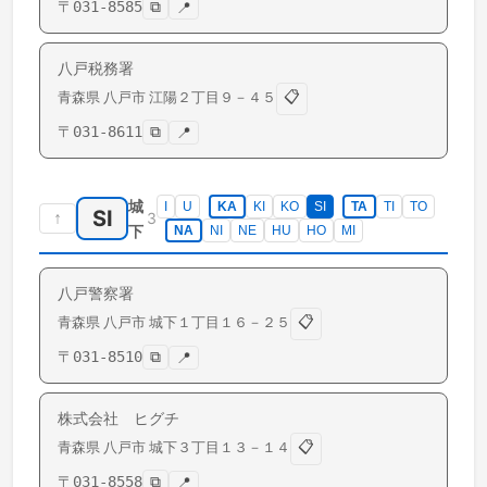
〒
031-8585
⧉
📍
八戸税務署
📋
青森県
八戸市
江陽
２丁目９－４５
〒
031-8611
⧉
📍
城
I
U
KA
KI
KO
SI
TA
TI
TO
SI
↑
3
下
NA
NI
NE
HU
HO
MI
八戸警察署
📋
青森県
八戸市
城下
１丁目１６－２５
〒
031-8510
⧉
📍
株式会社 ヒグチ
📋
青森県
八戸市
城下
３丁目１３－１４
〒
031-8558
⧉
📍