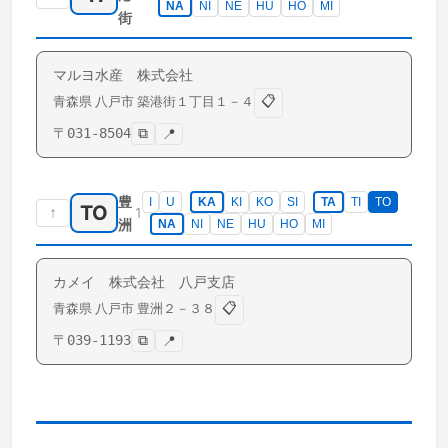
NA
NI
NE
HU
HO
MI
街
マルヨ水産 株式会社
📋
青森県
八戸市
築港街
１丁目１－４
〒
031-8504
⧉
📍
豊
I
U
KA
KI
KO
SI
TA
TI
TO
TO
↑
1
洲
NA
NI
NE
HU
HO
MI
カメイ 株式会社 八戸支店
📋
青森県
八戸市
豊洲
２－３８
〒
039-1193
⧉
📍