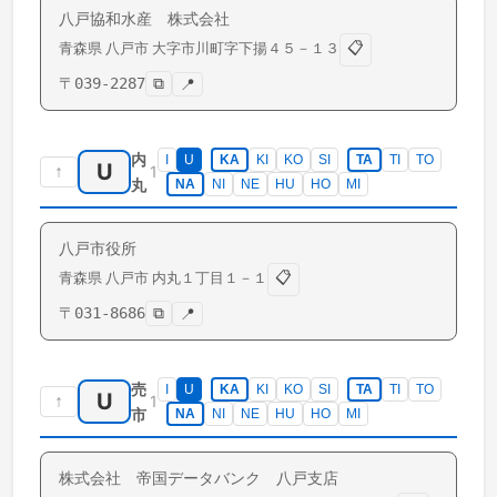
八戸協和水産 株式会社
📋
青森県
八戸市
大字市川町
字下揚４５－１３
〒
039-2287
⧉
📍
内
I
U
KA
KI
KO
SI
TA
TI
TO
U
↑
1
丸
NA
NI
NE
HU
HO
MI
八戸市役所
📋
青森県
八戸市
内丸
１丁目１－１
〒
031-8686
⧉
📍
売
I
U
KA
KI
KO
SI
TA
TI
TO
U
↑
1
市
NA
NI
NE
HU
HO
MI
株式会社 帝国データバンク 八戸支店