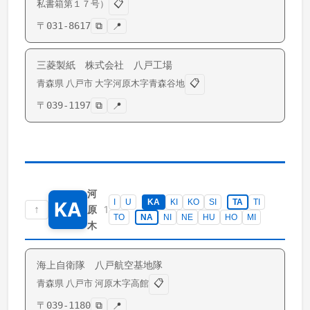
📋
私書箱第１７号）
〒
031-8617
⧉
📍
三菱製紙 株式会社 八戸工場
📋
青森県
八戸市
大字河原木
字青森谷地
〒
039-1197
⧉
📍
河
I
U
KA
KI
KO
SI
TA
TI
KA
↑
1
原
TO
NA
NI
NE
HU
HO
MI
木
海上自衛隊 八戸航空基地隊
📋
青森県
八戸市
河原木
字高館
〒
039-1180
⧉
📍