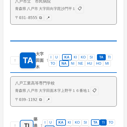
八戸市立 市民病院
📋
青森県
八戸市
大字田向
字毘沙門平１
〒
031-8555
⧉
📍
大字
I
U
KA
KI
KO
SI
TA
TI
TA
↑
1
田面
TO
NA
NI
NE
HU
HO
MI
木
八戸工業高等専門学校
📋
青森県
八戸市
大字田面木
字上野平１６番地１
〒
039-1192
⧉
📍
築
I
U
KA
KI
KO
SI
TA
TI
TO
TI
↑
1
港