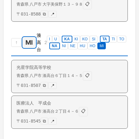
📋
青森県
八戸市
大字美保野
１３－９８
〒
031-8588
⧉
📍
湊
I
U
KA
KI
KO
SI
TA
TI
TO
MI
↑
2
高
NA
NI
NE
HU
HO
MI
台
光星学院高等学校
📋
青森県
八戸市
湊高台
６丁目１４－５
〒
031-8507
⧉
📍
医療法人 平成会
📋
青森県
八戸市
湊高台
２丁目４－６
〒
031-8545
⧉
📍