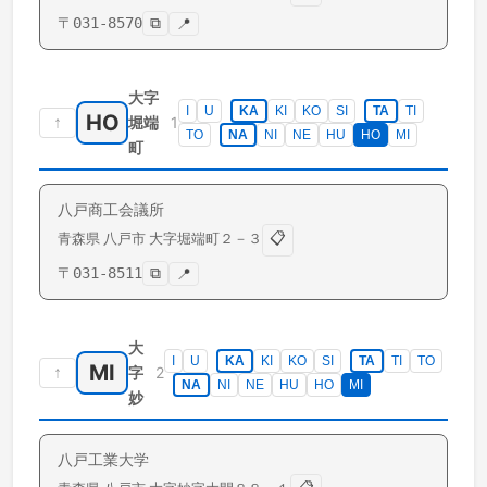
〒
031-8570
⧉
📍
大字
I
U
KA
KI
KO
SI
TA
TI
HO
↑
1
堀端
TO
NA
NI
NE
HU
HO
MI
町
八戸商工会議所
📋
青森県
八戸市
大字堀端町
２－３
〒
031-8511
⧉
📍
大
I
U
KA
KI
KO
SI
TA
TI
TO
MI
↑
2
字
NA
NI
NE
HU
HO
MI
妙
八戸工業大学