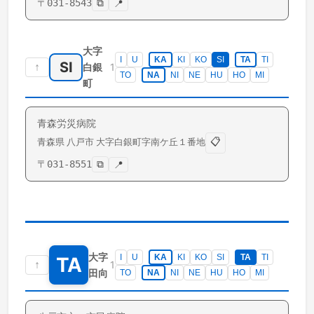
〒
031-8543
⧉
📍
大字
I
U
KA
KI
KO
SI
TA
TI
SI
↑
1
白銀
TO
NA
NI
NE
HU
HO
MI
町
青森労災病院
📋
青森県
八戸市
大字白銀町
字南ケ丘１番地
〒
031-8551
⧉
📍
大字
I
U
KA
KI
KO
SI
TA
TI
TA
↑
1
田向
TO
NA
NI
NE
HU
HO
MI