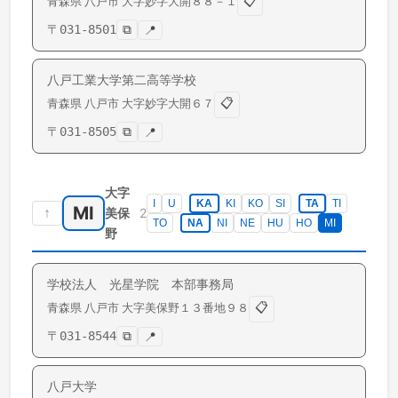
📋
青森県
八戸市
大字妙
字大開８８－１
〒
031-8501
⧉
📍
八戸工業大学第二高等学校
📋
青森県
八戸市
大字妙
字大開６７
〒
031-8505
⧉
📍
大字
I
U
KA
KI
KO
SI
TA
TI
MI
↑
2
美保
TO
NA
NI
NE
HU
HO
MI
野
学校法人 光星学院 本部事務局
📋
青森県
八戸市
大字美保野
１３番地９８
〒
031-8544
⧉
📍
八戸大学