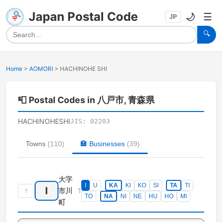
Japan Postal Code
🌙
☰
JP
🔍
Home
>
AOMORI
>
HACHINOHE SHI
📮
Postal Codes in 八戸市, 青森県
HACHINOHESHI
JIS:
02203
Towns
(
110
)
🏣
Businesses
(
39
)
大字
I
U
KA
KI
KO
SI
TA
TI
I
↑
1
市川
TO
NA
NI
NE
HU
HO
MI
町