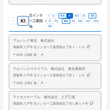
北インタ
I
U
KA
KI
KO
SI
TA
KI
↑
4
ー工業団
TI
TO
NA
NI
NE
HU
HO
地
MI
アルバック東北 株式会社
📋
青森県
八戸市
北インター工業団地
６丁目１－１６
〒
039-2280
⧉
📍
アルバックマテリアル 株式会社 東北事業所
📋
青森県
八戸市
北インター工業団地
６丁目１－１６
〒
039-2281
⧉
📍
アクセスケーブル 株式会社 八戸工場
📋
青森県
八戸市
北インター工業団地
五丁目１番１４号