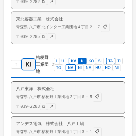
〒
039-2282
⧉
📍
東北容器工業 株式会社
📋
青森県
八戸市
北インター工業団地
４丁目２－７
〒
039-2285
⧉
📍
桔梗野
I
U
KA
KI
KO
SI
TA
TI
KI
↑
2
工業団
TO
NA
NI
NE
HU
HO
MI
地
八戸東洋 株式会社
📋
青森県
八戸市
桔梗野工業団地
３丁目６－５
〒
039-2283
⧉
📍
アンデス電気 株式会社 八戸工場
📋
青森県
八戸市
桔梗野工業団地
１丁目３－１