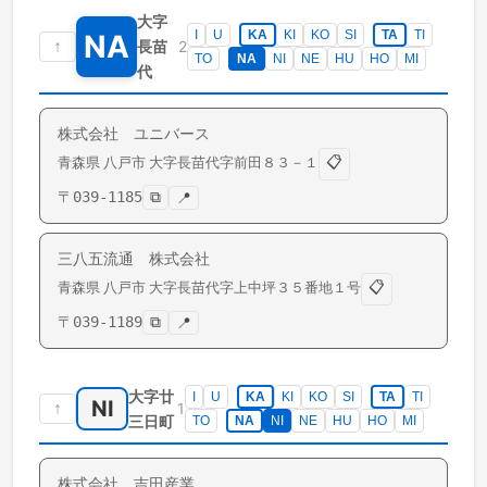
大字
I
U
KA
KI
KO
SI
TA
TI
NA
↑
2
長苗
TO
NA
NI
NE
HU
HO
MI
代
株式会社 ユニバース
📋
青森県
八戸市
大字長苗代
字前田８３－１
〒
039-1185
⧉
📍
三八五流通 株式会社
📋
青森県
八戸市
大字長苗代
字上中坪３５番地１号
〒
039-1189
⧉
📍
大字廿
I
U
KA
KI
KO
SI
TA
TI
NI
↑
1
三日町
TO
NA
NI
NE
HU
HO
MI
株式会社 吉田産業