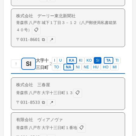
株式会社 デーリー東北新聞社
青森県
八戸市
城下
１丁目３－１２（八戸郵便局私書箱第
📋
４０号）
〒
031-8601
⧉
📍
大字十
I
U
KA
KI
KO
SI
TA
TI
SI
↑
2
三日町
TO
NA
NI
NE
HU
HO
MI
株式会社 三春屋
📋
青森県
八戸市
大字十三日町
１３
〒
031-8533
⧉
📍
有限会社 ヴィアノヴァ
📋
青森県
八戸市
大字十三日町
１番地