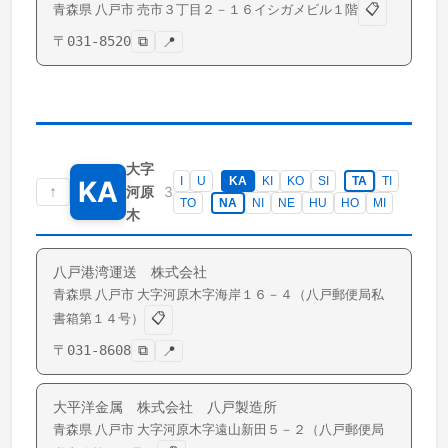
📋
青森県
八戸市
売市
３丁目２－１６イシガメビル１階
〒
031-8520
⧉
📍
大字
I
U
KA
KI
KO
SI
TA
TI
KA
↑
3
河原
TO
NA
NI
NE
HU
HO
MI
木
八戸港湾運送 株式会社
青森県
八戸市
大字河原木
字海岸１６－４（八戸郵便局私
📋
書箱第１４号）
〒
031-8608
⧉
📍
大平洋金属 株式会社 八戸製造所
青森県
八戸市
大字河原木
字遠山新田５－２（八戸郵便局