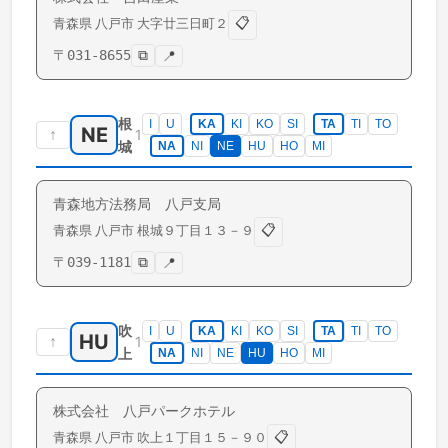
📋
青森県
八戸市
大字廿三日町
２
〒
031-8655
⧉
📍
根
I
U
KA
KI
KO
SI
TA
TI
TO
NE
↑
1
城
NA
NI
NE
HU
HO
MI
青森地方法務局 八戸支局
📋
青森県
八戸市
根城
９丁目１３－９
〒
039-1181
⧉
📍
吹
I
U
KA
KI
KO
SI
TA
TI
TO
HU
↑
1
上
NA
NI
NE
HU
HO
MI
株式会社 八戸パークホテル
📋
青森県
八戸市
吹上
１丁目１５－９０