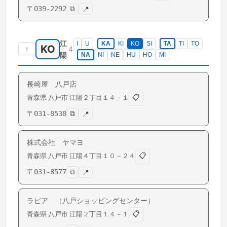
〒
039-2292
⧉
📍
江
I
U
KA
KI
KO
SI
TA
TI
TO
KO
↑
4
陽
NA
NI
NE
HU
HO
MI
長崎屋 八戸店
📋
青森県
八戸市
江陽
２丁目１４－１
〒
031-8538
⧉
📍
株式会社 ヤマヨ
📋
青森県
八戸市
江陽
４丁目１０－２４
〒
031-8577
⧉
📍
ラピア （八戸ショッピングセンター）
📋
青森県
八戸市
江陽
２丁目１４－１